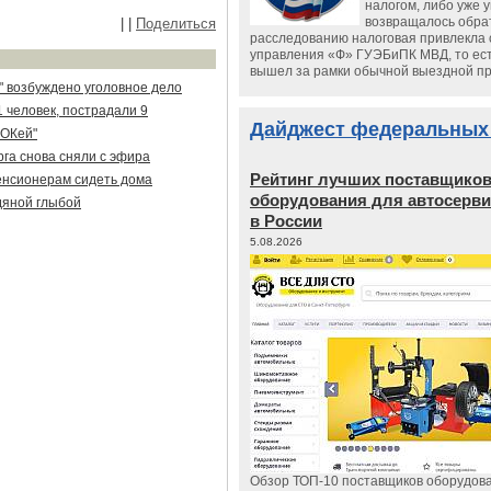
налогом, либо уже 
возвращалось обрат
|
|
Поделиться
расследованию налоговая привлекла 
управления «Ф» ГУЭБиПК МВД, то ест
вышел за рамки обычной выездной п
" возбуждено уголовное дело
 человек, пострадали 9
Дайджест федеральных
"ОКей"
рга снова сняли с эфира
Рейтинг лучших поставщико
енсионерам сидеть дома
оборудования для автосерви
дяной глыбой
в России
5.08.2026
Обзор ТОП-10 поставщиков оборудов