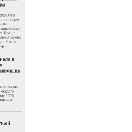
оды
осприятия
ногочасовым
нным
 нагрузками
з. Тем не
зрения можно
выработать
нала в
с
манды на
вила линию
 каждого
олу 2026
словным
тный