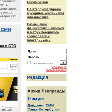
уплаченное
Профсоюзов
но. К
сотрудников
В Петербурге убрали
ь вопрос
мусорные контейнеры
роверки.
для пластика
Размещение
фашистских шевронов
 СМИ
в метро Петербурга
согласовали с
блокадниками
в
са и СТО
Логин
Пароль
запомнить меня
регистрация
забыли пароль?
Редакция
Архив Ленправды
Темы дня
Дайджест СМИ
Санкт-Петербурга
ания для