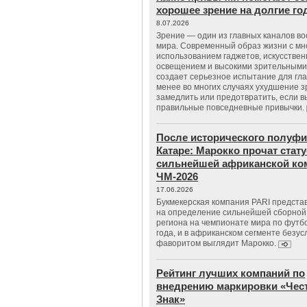
хорошее зрение на долгие г
8.07.2026
Зрение — один из главных каналов в
мира. Современный образ жизни с м
использованием гаджетов, искусстве
освещением и высокими зрительными
создает серьезное испытание для гла
менее во многих случаях ухудшение 
замедлить или предотвратить, если 
правильные повседневные привычки.
После исторического полуфи
Катаре: Марокко прочат стату
сильнейшей африканской ко
ЧМ-2026
17.06.2026
Букмекерская компания PARI предста
на определение сильнейшей сборной
региона на чемпионате мира по футб
года, и в африканском сегменте безу
фаворитом выглядит Марокко.
Рейтинг лучших компаний по
внедрению маркировки «Чес
Знак»