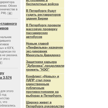
вступлению в
ндиректора
беспилотные войска
енко. Обоих
енничестве в
В Петербурге будут
К РФ).
судить реставраторов
здания Биржи
«главного
В Петербурге провели
тивов
массовую проверку
пассажирских
автобусов
ачальник
одившего
Новым главой
ктивов
«Ленфильма» назначен
ы» и ЮГК,
экс-чиновник
подписан по
Минкульта Давиденко
а не указана.
т это с
Защитники карьера
"Дубровка".продолжили
громить "НЭО"
тру
Конфликт «Новых» и
 3,574
ЛДПР стал пока
единственным
публичным
для этого
противостоянием на
5 год
выборах в Петербурге.
ентство
, что
Широко живет в
 облагались
Петербурге руководство