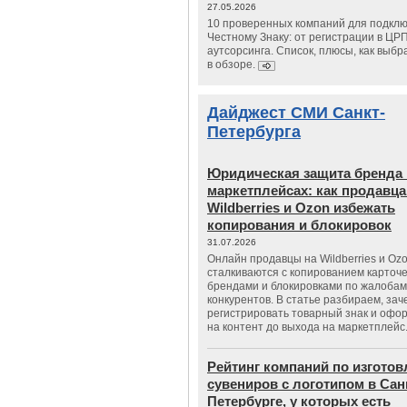
27.05.2026
10 проверенных компаний для подклю
Честному Знаку: от регистрации в ЦР
аутсорсинга. Список, плюсы, как выбр
в обзоре.
Дайджест СМИ Санкт-
Петербурга
Юридическая защита бренда 
маркетплейсах: как продавц
Wildberries и Ozon избежать
копирования и блокировок
31.07.2026
Онлайн продавцы на Wildberries и Oz
сталкиваются с копированием карточе
брендами и блокировками по жалобам
конкурентов. В статье разбираем, зач
регистрировать товарный знак и офо
на контент до выхода на маркетплейс
Рейтинг компаний по изгото
сувениров с логотипом в Сан
Петербурге, у которых есть