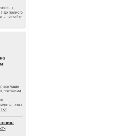
чения к
ПТ до полного
ать – читайте
на
ам
on всё чаще
к, похожими
ем
рмлять права
.
влению
кт-