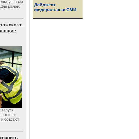
цены, условия
Дайджест
 Для малого
федеральных СМИ
олжского:
еняющие
 запуск
роектов в
а и создают
хранить