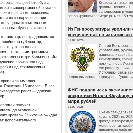
вые организации Петербурга
Кустова, а также ге
группы Евгения Ляш
имости своевременной очистки
заподозрили в мош
 каким причинам произошла
особо крупном размере (ч. 4 ст. 159 У
то ли из-за нарушения при
ли допущены строительные
виновные будут наказаны.
Из Генпрокуратуры уволили 
специалиста» по изъятию ак
зать помощь пострадавшим со
31.07.2026
к сообщила губернатор, в
Сергей Бочкарев, н
ность установлена),
управления, руков
вших с тяжелыми травмами.
национализацией а
доставлены в три больницы. Им
Домодедово, «Макф
рушение произошло над
покинул пост. Указ 
ров) и над техническими
его рапорту, причин
в).
Источники связываю
недовольством генпрокурора Гуцан.
й кровли занималась
я. Работали 15 человек. Была
ФНС подала иск к экс-минис
роизводстве работ — должно
энергетики Игорю Юсуфову на
ор.
млрд рублей
торговли получат
31.07.2026
вплоть до уголовной
Схема стандартная 
воих кровель. "Никто не ожидал,
круга: с 2021 по 202
ует дополнительного
гражданство/резид
менялось так удобно
дивиденды либо не