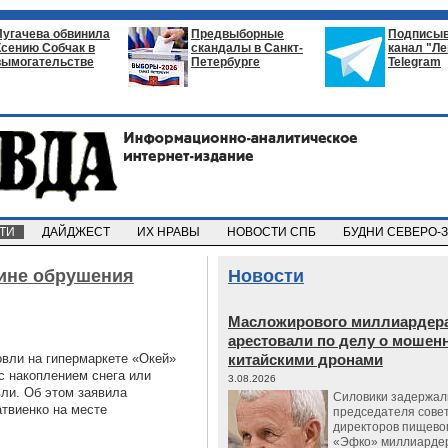
Пугачева обвинила
Предвыборные
Подписыв
Ксению Собчак в
скандалы в Санкт-
канал "Л
вымогательстве
Петербурге
Telegram
СТИ
ДАЙДЖЕСТ
ИХ НРАВЫ
НОВОСТИ СПБ
БУДНИ СЕВЕРО-
чине обрушения
Новости
Масложирового миллиардера
арестовали по делу о мошенн
вли на гипермаркете «Окей»
китайскими дронами
 с накоплением снега или
3.08.2026
вли. Об этом заявила
Силовики задержал
твиенко на месте
председателя сове
директоров пищево
«Эфко» миллиарде