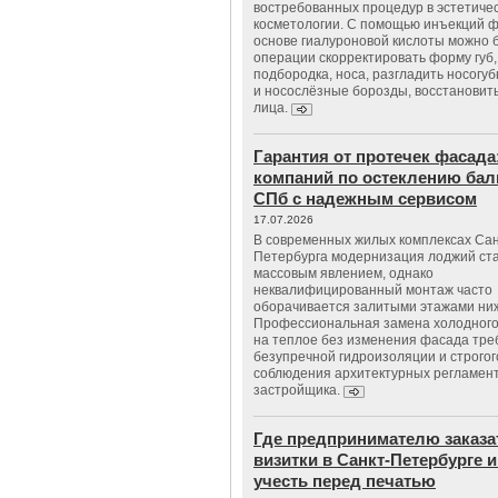
востребованных процедур в эстетиче
косметологии. С помощью инъекций 
основе гиалуроновой кислоты можно 
операции скорректировать форму губ, 
подбородка, носа, разгладить носогу
и носослёзные борозды, восстановить
лица.
Гарантия от протечек фасада
компаний по остеклению бал
СПб с надежным сервисом
17.07.2026
В современных жилых комплексах Сан
Петербурга модернизация лоджий ст
массовым явлением, однако
неквалифицированный монтаж часто
оборачивается залитыми этажами ни
Профессиональная замена холодного
на теплое без изменения фасада тре
безупречной гидроизоляции и строгог
соблюдения архитектурных регламен
застройщика.
Где предпринимателю заказа
визитки в Санкт-Петербурге и
учесть перед печатью