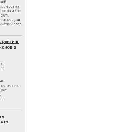
ской
филлеров на
быстро и без
скул,
бные складки
 чёткий овал
: рейтинг
конов в
кт-
ала
же.
 остекления
бует
о
тов
ть
 что