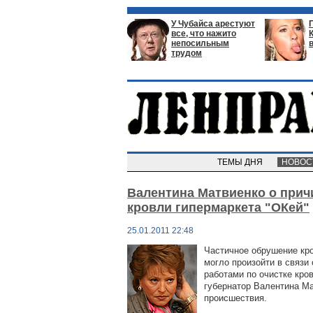
У Чубайса арестуют
все, что нажито
непосильным
трудом
ТЕМЫ ДНЯ
НОВО
Валентина Матвиенко о при
кровли гипермаркета "ОКей"
25.01.2011 22:48
Частичное обрушение кро
могло произойти в связи
работами по очистке кро
губернатор Валентина Ма
происшествия.