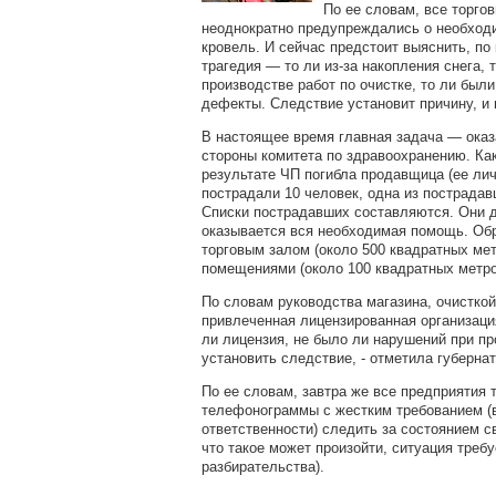
По ее словам, все торго
неоднократно предупреждались о необход
кровель. И сейчас предстоит выяснить, по
трагедия — то ли из-за накопления снега, 
производстве работ по очистке, то ли бы
дефекты. Следствие установит причину, и 
В настоящее время главная задача — ока
стороны комитета по здравоохранению. Ка
результате ЧП погибла продавщица (ее лич
пострадали 10 человек, одна из пострада
Списки пострадавших составляются. Они 
оказывается вся необходимая помощь. Об
торговым залом (около 500 квадратных мет
помещениями (около 100 квадратных метро
По словам руководства магазина, очистко
привлеченная лицензированная организаци
ли лицензия, не было ли нарушений при п
установить следствие, - отметила губернат
По ее словам, завтра же все предприятия 
телефонограммы с жестким требованием (
ответственности) следить за состоянием с
что такое может произойти, ситуация треб
разбирательства).