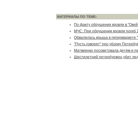
МАТЕРИАЛЫ ПО ТЕМЕ:
По факту обрушения кровли в "Окей
МЧС: При обрушении кровли погиб 1
Обвалилась крыша в гипермаркете 
"Пусть говорят" про уборку Петербу
Матвиенко посоветовала детям и п
Шестилетний петербуржец убит ле