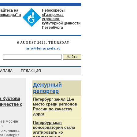
айтесь на
Небоскрёбы
енправды" в
«Газпрома»
угрожают
культурной ценности
Петербурга
6 AUGUST 2026, THURSDAY
info@lenpravda.ru
ЗАПАДА
РЕДАКЦИЯ
Дежурный
репортер
 Кустова
Петербург занял 11-е
ичестве с
место среди регионов
России по качеству
дорог
и в Москве
Петербургская
та
консерватория стала
го холдинга
агитировать ко
ра Валерия