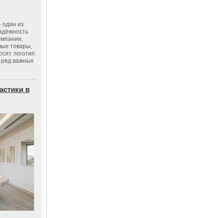
 один из
адёжность
омпании,
вые товары,
осят логотип
 ряд важных
астики в