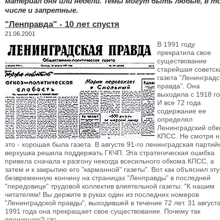
материал дня или недели. Темы могут быть любые, в т
числе и запретные.
"Ленправда" - 10 лет спустя
21.06.2001
В 1991 году
прекратила свое
существование
старейшая советск
газета "Ленинградс
правда". Она
выходила с 1918 го
И все 72 года
содержание ее
определял
Ленинградский обк
КПСС. Не смотря н
это - хорошая была газета. В августе 91-го ленинградская партий
верхушка решила поддержать ГКЧП. Эта стратегическая ошибка
привела сначала к разгону некогда всесильного обкома КПСС, а
затем и к закрытию его "карманной" газеты". Вот как объяснил эту
безвременную кончину на страницах "Ленправды" в последней
"передовице" трудовой коллектив влиятельной газеты: "К нашим
читателям! Вы держите в руках один из последних номеров
"Ленинградской правды", выходившей в течение 72 лет. 31 август
1991 года она прекращает свое существование. Почему так
произошло?