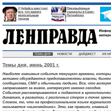
У Чубайса арестуют
Предвыборные
все, что нажито
скандалы в Санкт-
непосильным
Петербурге
трудом
ТЕМЫ ДНЯ
НОВОСТИ
ДАЙДЖЕСТ
ИХ Н
Темы дня,
июнь 2001 г.
Наиболее значимые события текущего времени, котор
активно обсуждаются представителями власти, бизнес
сообщества, СМИ и обычными людьми. Все, что волнуе
затрагивает за живое, интересует именно сегодня.
События рассматриваются и подаются в хронологичес
динамике, в развитии, с различных сторон и точек зрени
Словом, то, что на профессиональном языке журналист
называется «ньюсмейкинг». Это, как правило, главный