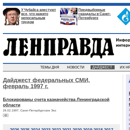
У Чубайса арестуют
Предвыборные
все, что нажито
скандалы в Санкт-
непосильным
Петербурге
трудом
ТЕМЫ ДНЯ
НОВОСТИ
ДАЙДЖЕСТ
ИХ Н
Дайджест федеральных СМИ,
февраль 1997 г.
Блокированы счета казначейства Ленинградской
области
26.02.1997, Санкт-Петербургское Эхо
2026
2025
2024
2023
2022
2021
2020
2019
2018
2017