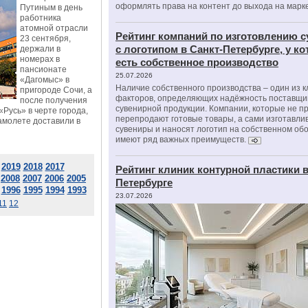
оформлять права на контент до выхода на марк
Путиным в день
работника
атомной отрасли
Рейтинг компаний по изготовлению 
23 сентября,
с логотипом в Санкт-Петербурге, у к
держали в
номерах в
есть собственное производство
пансионате
25.07.2026
«Дагомыс» в
Наличие собственного производства – один из 
пригороде Сочи, а
факторов, определяющих надёжность поставщи
после получения
сувенирной продукции. Компании, которые не п
Русь» в черте города,
перепродают готовые товары, а сами изготавли
амолете доставили в
сувениры и наносят логотип на собственном об
имеют ряд важных преимуществ.
2019
2018
2017
Рейтинг клиник контурной пластики в
2008
2007
2006
2005
Петербурге
1996
1995
1994
1993
23.07.2026
11
12