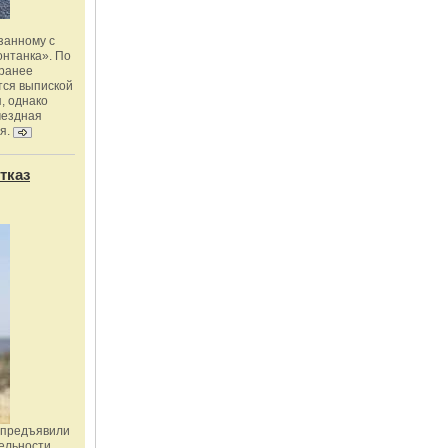
занному с
онтанка». По
 ранее
тся выпиской
, однако
мездная
я.
тказ
 предъявили
ельности,