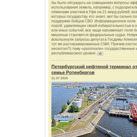
бы было обсуждать на совещаниях вопросы эф
использования земель, например, с подозрите
обменами участков в Уфе на 21 млрд рублей, во
которых государству, кто знает, мог бы сильно п
поддержке бойцов СВО. Информационное поле 
порой, удивляющее своей избирательностью в о
или иных событий, все чаще напоминает поле бо
мишенью становятся федеральные судьи. Нову
всколыхнули запросы депутата Госдумы Алексе
тут же растиражированные СМИ. Причем охотно
неохотно?) тему «разогнали» государственные 
республиканского уровня.
Петербургский нефтяной терминал о
семье Ротенбергов
31.07.2026