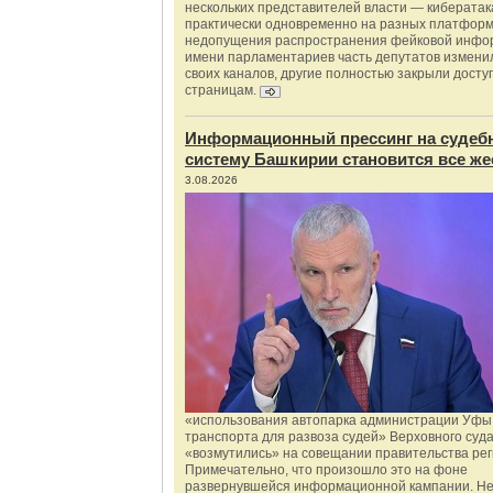
нескольких представителей власти — киберата
практически одновременно на разных платформ
недопущения распространения фейковой инфо
имени парламентариев часть депутатов измени
своих каналов, другие полностью закрыли доступ
страницам.
Информационный прессинг на судеб
систему Башкирии становится все же
3.08.2026
«использования автопарка администрации Уфы 
транспорта для развоза судей» Верховного суд
«возмутились» на совещании правительства рег
Примечательно, что произошло это на фоне
развернувшейся информационной кампании. Не