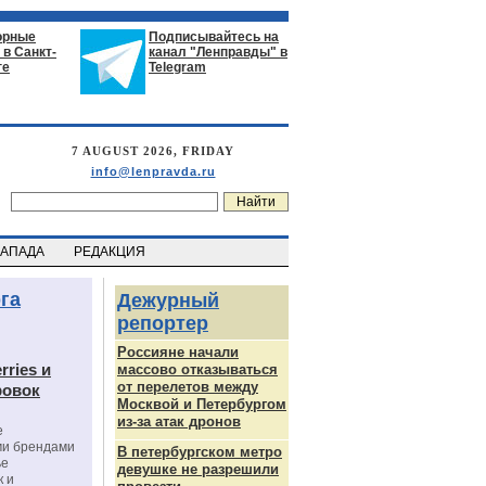
орные
Подписывайтесь на
в Санкт-
канал "Ленправды" в
ге
Telegram
7 AUGUST 2026, FRIDAY
info@lenpravda.ru
ЗАПАДА
РЕДАКЦИЯ
га
Дежурный
репортер
Россияне начали
rries и
массово отказываться
от перелетов между
ровок
Москвой и Петербургом
из-за атак дронов
е
ми брендами
В петербургском метро
ье
девушке не разрешили
к и