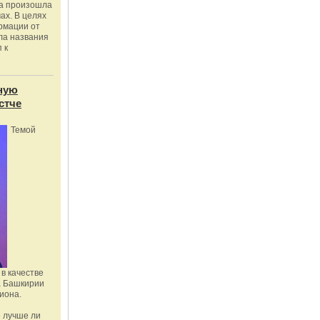
ка произошла
ах. В целях
рмации от
ла названия
 к
ную
стче
Темой
в качестве
а Башкирии
иона.
 лучше ли