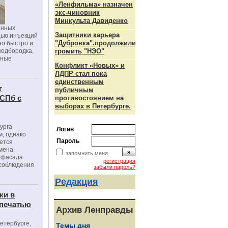
«Ленфильма» назначен
экс-чиновник
Минкульта Давиденко
анных
Защитники карьера
щью инъекций
"Дубровка".продолжили
но быстро и
подбородка,
громить "НЭО"
зные
Конфликт «Новых» и
ЛДПР стал пока
единственным
г
публичным
 СПб с
противостоянием на
выборах в Петербурге.
урга
Логин
, однако
Пароль
ется
мена
запомнить меня
я фасада
регистрация
 соблюдения
забыли пароль?
Редакция
ки в
 печатью
Архив Ленправды
Петербурге,
Темы дня