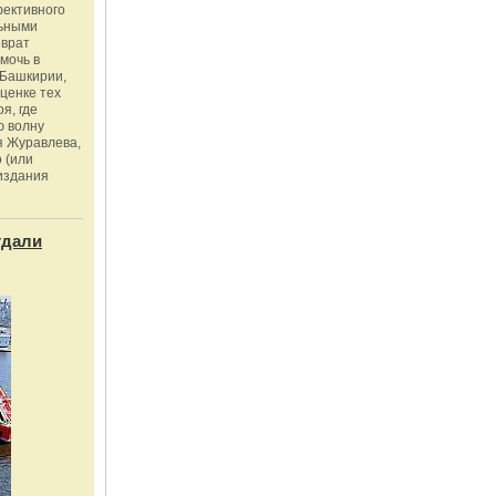
фективного
льными
зврат
омочь в
Башкирии,
ценке тех
я, где
ю волну
я Журавлева,
 (или
издания
тдали