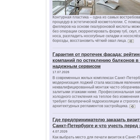
Контурная пластика – одна из самых востребов
процедур в эстетической косметологии. С помо
филлеров на основе гиалуроновой кислоты мож
без операции скорректировать форму губ, скул, 
носа, разгладить носогубные складки и носослё
борозды, восстановить чёткий овал лица.
Гарантия от протечек фасада: рейтин
компаний по остеклению балконов в
надежным сервисом
17.07.2026
В современных жилых комплексах Санкт-Петерб
модернизация лоджий стала массовым явлением
неквалифицированный монтаж часто оборачива
залитыми этажами ниже. Профессиональная за
холодного остекления на теплое без изменени
требует безупречной гидроизоляции и строгого
архитектурных регламентов застройщика.
Где предпринимателю заказать визит
Санкт-Петербурге и что учесть перед
4.07.2026
Как выбрать место для печати визиток в Санкт-