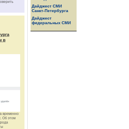
роверить
Дайджест СМИ
Санкт-Петербурга
Дайджест
федеральных СМИ
бурга
м в
га временно
. Об этом
орода
ты