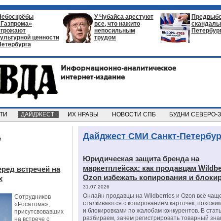
Небоскрёбы
У Чубайса арестуют
Предвыб
«Газпрома»
все, что нажито
скандалы 
угрожают
непосильным
Петербур
культурной ценности
трудом
Петербурга
СТИ
ДАЙДЖЕСТ
ИХ НРАВЫ
НОВОСТИ СПБ
БУДНИ СЕВЕРО-
,
Дайджест СМИ Санкт-Петербур
Юридическая защита бренда на
маркетплейсах: как продавцам Wildbe
ред встречей на
Ozon избежать копирования и блоки
х
31.07.2026
Онлайн продавцы на Wildberries и Ozon всё чащ
Сотрудников
сталкиваются с копированием карточек, похожи
«Росатома»,
и блокировками по жалобам конкурентов. В стат
присутсвовавших
разбираем, зачем регистрировать товарный зна
на встрече с