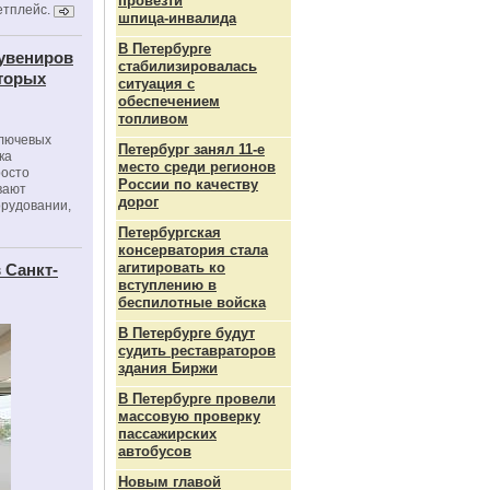
провезти
етплейс.
шпица‑инвалида
В Петербурге
сувениров
стабилизировалась
оторых
ситуация с
обеспечением
топливом
ключевых
Петербург занял 11-е
ка
место среди регионов
росто
России по качеству
вают
дорог
орудовании,
Петербургская
консерватория стала
агитировать ко
 Санкт-
вступлению в
беспилотные войска
В Петербурге будут
судить реставраторов
здания Биржи
В Петербурге провели
массовую проверку
пассажирских
автобусов
Новым главой