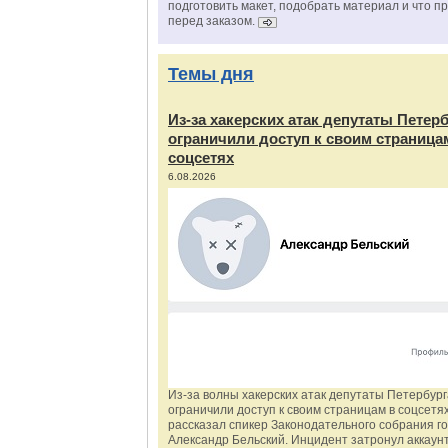
подготовить макет, подобрать материал и что п
перед заказом.
Темы дня
Из‑за хакерских атак депутаты Петер
ограничили доступ к своим страница
соцсетях
6.08.2026
Из‑за волны хакерских атак депутаты Петербур
ограничили доступ к своим страницам в соцсетях
рассказал спикер Законодательного собрания г
Александр Бельский. Инцидент затронул аккаун