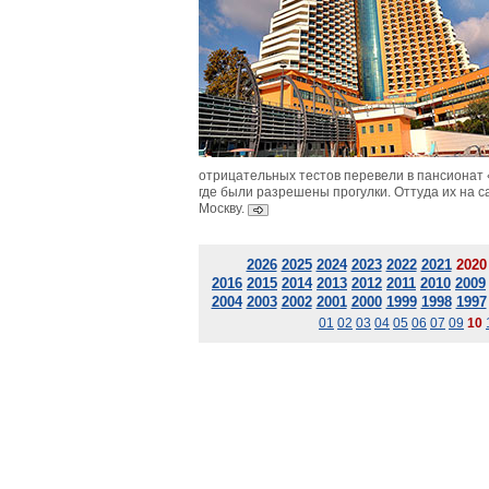
отрицательных тестов перевели в пансионат «
где были разрешены прогулки. Оттуда их на с
Москву.
2026
2025
2024
2023
2022
2021
2020
2016
2015
2014
2013
2012
2011
2010
2009
2004
2003
2002
2001
2000
1999
1998
1997
01
02
03
04
05
06
07
09
10