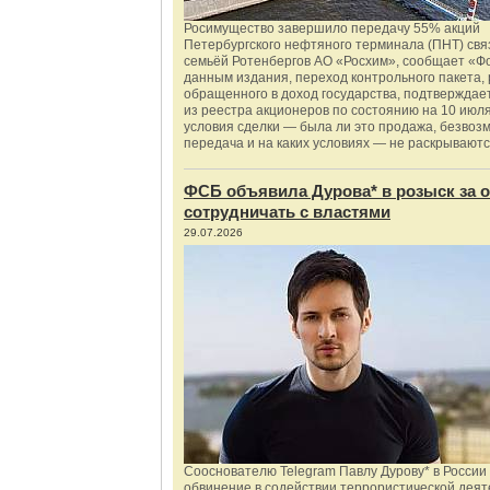
Росимущество завершило передачу 55% акций
Петербургского нефтяного терминала (ПНТ) свя
семьёй Ротенбергов АО «Росхим», сообщает «Ф
данным издания, переход контрольного пакета,
обращенного в доход государства, подтверждае
из реестра акционеров по состоянию на 10 июля
условия сделки — была ли это продажа, безвоз
передача и на каких условиях — не раскрываютс
ФСБ объявила Дурова* в розыск за о
сотрудничать с властями
29.07.2026
Сооснователю Telegram Павлу Дурову* в России
обвинение в содействии террористической деят