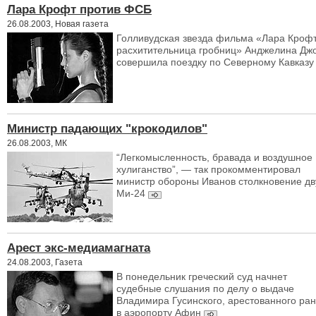
Лара Крофт против ФСБ
26.08.2003, Новая газета
Голливудская звезда фильма «Лара Кроф
расхитительница гробниц» Анджелина Дж
совершила поездку по Северному Кавказу
Министр падающих "крокодилов"
26.08.2003, МК
“Легкомысленность, бравада и воздушное
хулиганство”, — так прокомментировал
министр обороны Иванов столкновение дв
Ми-24
Арест экс-медиамагната
24.08.2003, Газета
В понедельник греческий суд начнет
судебные слушания по делу о выдаче
Владимира Гусинского, арестованного ра
в аэропорту Афин