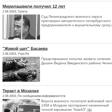
Мирилашвили получил 12 лет
2.08.2003, Газета
Суд Ленинградского военного округа
приговорил авторитетного петербургского
предпринимателя к внушительному сроку
"Живой щит" Басаева
2.08.2003, Утро.Ру
Предотврашена попытка захвата селения
Дышне-Ведена Введенского района Чечни
Теракт в Моздоке
2.08.2003, По сообщениям информагентств
Ворота военного госпиталя войсковой час
1458 в Моздоке протаранил начиненный
тонной взрывчатки "КамАЗ"