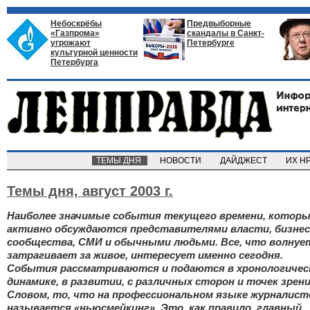
Небоскрёбы
Предвыборные
«Газпрома»
скандалы в Санкт-
угрожают
Петербурге
культурной ценности
Петербурга
ТЕМЫ ДНЯ
НОВОСТИ
ДАЙДЖЕСТ
ИХ Н
Темы дня,
август 2003 г.
Наиболее значимые события текущего времени, котор
активно обсуждаются представителями власти, бизнес
сообщества, СМИ и обычными людьми. Все, что волнуе
затрагивает за живое, интересует именно сегодня.
События рассматриваются и подаются в хронологичес
динамике, в развитии, с различных сторон и точек зрени
Словом, то, что на профессиональном языке журналист
называется «ньюсмейкинг». Это, как правило, главный