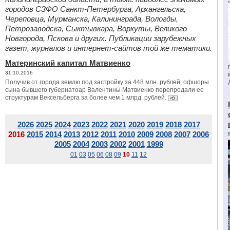
городов СЗФО Санкт-Петербурга, Архангельска,
Череповца, Мурманска, Калининграда, Вологды,
Петрозаводска, Сыктывкара, Воркуты, Великого
Новгорода, Пскова и других. Публикации зарубежных
газет, журналов и интернет-сайтов той же тематики.
Материнский капитал Матвиенко
31.10.2016
Получив от города землю под застройку за 448 млн. рублей, офшоры
сына бывшего губернатоар Валентины Матвиенко перепродали ее
структурам Вексельберга за более чем 1 млрд. рублей.
2026
2025
2024
2023
2022
2021
2020
2019
2018
2017
2016
2015
2014
2013
2012
2011
2010
2009
2008
2007
2006
2005
2004
2003
2002
2001
1999
01
03
05
06
08
09
10
11
12