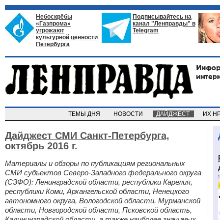
Небоскрёбы
Подписывайтесь на
«Газпрома»
канал "Ленправды" в
угрожают
Telegram
культурной ценности
Петербурга
ТЕМЫ ДНЯ
НОВОСТИ
ДАЙДЖЕСТ
ИХ Н
Дайджест СМИ Санкт-Петербурга,
октябрь 2016 г.
Материалы и обзоры по публикациям региональных
СМИ субъектов Северо-Западного федерального округа
(СЗФО): Ленинградской области, республики Карелия,
республики Коми, Архангельской области, Ненецкого
автономного округа, Вологодской области, Мурманской
области, Новгородской области, Псковской область,
Калининградской области, а также наиболее значимых