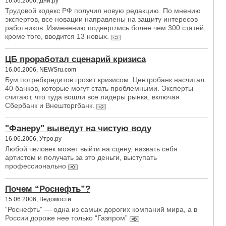
16.06.2006, Дни.ру
Трудовой кодекс РФ получил новую редакцию. По мнению
экспертов, все новации направлены на защиту интересов
работников. Изменению подверглись более чем 300 статей,
кроме того, вводится 13 новых.
ЦБ проработал сценарий кризиса
16.06.2006, NEWSru.com
Бум потребкредитов грозит кризисом. Центробанк насчитал
40 банков, которые могут стать проблемными. Эксперты
считают, что туда вошли все лидеры рынка, включая
Сбербанк и Внешторгбанк.
"Фанеру" выведут на чистую воду
16.06.2006, Утро.ру
Любой человек может выйти на сцену, назвать себя
артистом и получать за это деньги, выступать
профессионально
Почем “Роснефть”?
15.06.2006, Ведомости
“Роснефть” — одна из самых дорогих компаний мира, а в
России дороже нее только “Газпром”