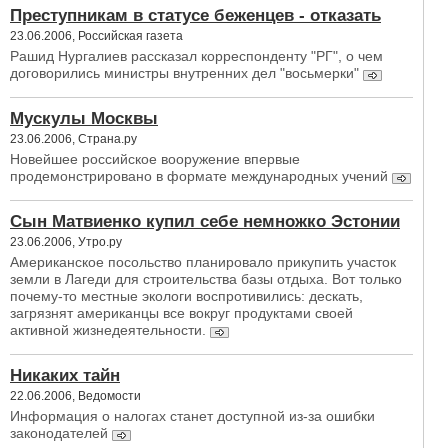
Преступникам в статусе беженцев - отказать
23.06.2006, Российская газета
Рашид Нургалиев рассказал корреспонденту "РГ", о чем
договорились министры внутренних дел "восьмерки"
Мускулы Москвы
23.06.2006, Страна.ру
Новейшее российское вооружение впервые
продемонстрировано в формате международных учений
Сын Матвиенко купил себе немножко Эстонии
23.06.2006, Утро.ру
Американское посольство планировало прикупить участок
земли в Лагеди для строительства базы отдыха. Вот только
почему-то местные экологи воспротивились: дескать,
загрязнят американцы все вокруг продуктами своей
активной жизнедеятельности.
Никаких тайн
22.06.2006, Ведомости
Информация о налогах станет доступной из-за ошибки
законодателей