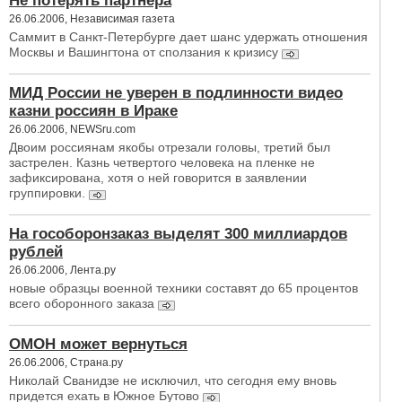
Не потерять партнера
26.06.2006, Независимая газета
Саммит в Санкт-Петербурге дает шанс удержать отношения
Москвы и Вашингтона от сползания к кризису
МИД России не уверен в подлинности видео
казни россиян в Ираке
26.06.2006, NEWSru.com
Двоим россиянам якобы отрезали головы, третий был
застрелен. Казнь четвертого человека на пленке не
зафиксирована, хотя о ней говорится в заявлении
группировки.
На гособоронзаказ выделят 300 миллиардов
рублей
26.06.2006, Лента.ру
новые образцы военной техники составят до 65 процентов
всего оборонного заказа
ОМОН может вернуться
26.06.2006, Страна.ру
Николай Сванидзе не исключил, что сегодня ему вновь
придется ехать в Южное Бутово