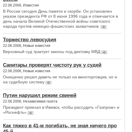
22.06.2006, Известия
В России сегодня День памяти и скорби. Он установлен
указом президента РФ от 8 июня 1996 года и отмечается в
день начала Великой Отечественной войны советского
народа против немецко-фашистских захватчиков.
Торжество левосудия
22.06.2006, Новые известия
Верховный суд трактует законы под диктовку МВД
Санитары проверят чистоту рук у судей
22.06.2006, Новые известия
Онищенко решил давить не только на виноторговцев, но и
на судебную систему
Путин нарушил режим свиней
22.06.2006, Независимая газета
Президент приехал в Ижевск, чтобы рассудить «Газпром» и
«Роснефть»
Как тяжко в 41-м погибать, не зная ничего про
45-й