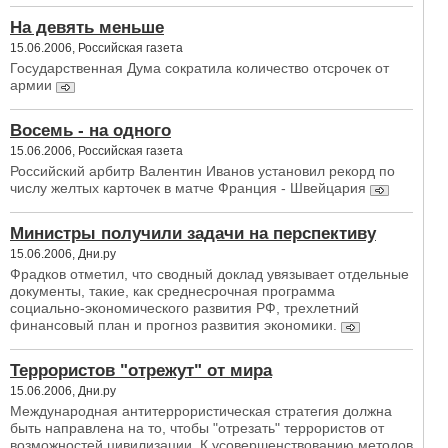
На девять меньше
15.06.2006, Российская газета
Государственная Дума сократила количество отсрочек от
армии
Восемь - на одного
15.06.2006, Российская газета
Российский арбитр Валентин Иванов установил рекорд по
числу желтых карточек в матче Франция - Швейцария
Министры получили задачи на перспективу
15.06.2006, Дни.ру
Фрадков отметил, что сводный доклад увязывает отдельные
документы, такие, как среднесрочная программа
социально-экономического развития РФ, трехлетний
финансовый план и прогноз развития экономики.
Террористов "отрежут" от мира
15.06.2006, Дни.ру
Международная антитеррористическая стратегия должна
быть направлена на то, чтобы "отрезать" террористов от
возможностей цивилизации. К усовершенствованию методов