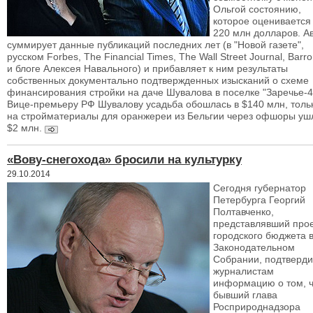
Ольгой состоянию,
которое оценивается
220 млн долларов. А
суммирует данные публикаций последних лет (в "Новой газете",
русском Forbes, The Financial Times, The Wall Street Journal, Barro
и блоге Алексея Навального) и прибавляет к ним результаты
собственных документально подтвержденных изысканий о схеме
финансирования стройки на даче Шувалова в поселке "Заречье-4
Вице-премьеру РФ Шувалову усадьба обошлась в $140 млн, толь
на стройматериалы для оранжереи из Бельгии через офшоры уш
$2 млн.
«Вову-снегохода» бросили на культурку
29.10.2014
Сегодня губернатор
Петербурга Георгий
Полтавченко,
представлявший прое
городского бюджета 
Законодательном
Собрании, подтверд
журналистам
информацию о том, ч
бывший глава
Росприроднадзора