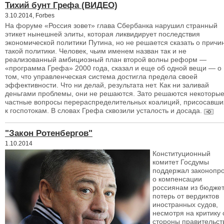
Тихий бунт Грефа (ВИДЕО)
3.10.2014, Forbes
На форуме «Россия зовет» глава Сбербанка нарушил странный
этикет нынешней элиты, которая ликвидирует последствия
экономической политики Путина, но не решается сказать о причи
такой политики. Человек, чьим именем назван так и не
реализованный амбициозный план второй волны реформ —
«программа Грефа» 2000 года, сказал и еще об одной вещи — о
том, что управленческая система достигла предела своей
эффективности. Что ни делай, результата нет. Как ни заливай
деньгами проблемы, они не решаются. Зато решаются некоторы
частные вопросы перераспределительных коалиций, присосавши
к госпотокам. В словах Грефа сквозили усталость и досада.
"Закон Ротенбергов"
1.10.2014
Конституционный
комитет Госдумы
поддержал законопро
о компенсации
россиянам из бюдже
потерь от вердиктов
иностранных судов,
несмотря на критику 
стороны правительст