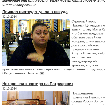
материал дня или недели. Темы могут быть любые, в т
числе и запретные.
Пришла ниоткуда, ушла в никуда
31.10.2014
Скромный юрист
Наталья Циклаури ск
затмит славу Маты Х
Кто бы мог подумать,
обычная семейная
история, случившаяс
доме российского
предпринимателя
Артура Исакова, вый
не только на
международный
уровень, но даже
привлечет внимание таких серьезных государственных структур, к
Общественная Палата.
Нехорошая квартира на Патриарших
31.10.2014
Председатель
правления Пенсионн
фонда России Антон