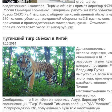
строящегося
следственного изолятора. Первые объекты примет директор ФС
России Геннадий Корниенко. Завершены работы на пяти объектах
новом СИЗО на 4 тыс. мест: общежитие хозяйственной обслуги н
280 человек, убежище гражданской обороны на 2,5 тыс. человек,
прачечная и производственные мастерские, кухня... Стоимость
проекта составляет около 12 млрд руб.
Путинский тигр сбежал в Китай
9.10.2014
Дальневосточные
экологи надеются, чт
сбежавшим в КНР
амурским тигром Куз
которого президент 
Владимир Путин
выпустил на волю в 
этого года, проследят
китайские коллеги.
Точное
местонахождение тиг
неизвестно.
Сообщалось, что 5 октября он переплыл Амур. Директор ФБУ
специнспекции "Тигр" Виталий Тимченко сообщил РИА "Новости",
Росприрондазор РФ, получивший о Кузе всю необходимую