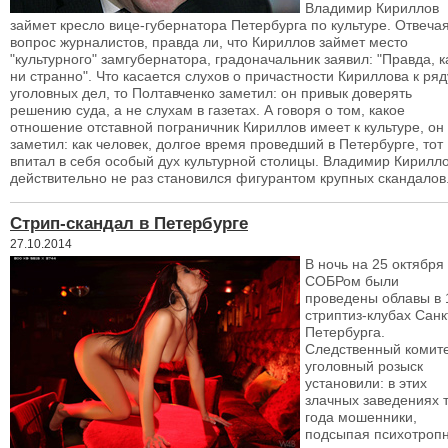
Владимир Кириллов
займет кресло вице-губернатора Петербурга по культуре. Отвеча
вопрос журналистов, правда ли, что Кириллов займет место
"культурного" замгубернатора, градоначальник заявил: "Правда, к
ни странно". Что касается слухов о причастности Кириллова к ряд
уголовных дел, то Полтавченко заметил: он привык доверять
решению суда, а не слухам в газетах. А говоря о том, какое
отношение отставной пограничник Кириллов имеет к культуре, он
заметил: как человек, долгое время проведший в Петербурге, тот
впитал в себя особый дух культурной столицы. Владимир Кирилл
действительно не раз становился фигурантом крупных скандалов
Стрип-скандал в Петербурге
27.10.2014
В ночь на 25 октября
СОБРом были
проведены облавы в 
стриптиз-клубах Санк
Петербурга.
Следственный комите
уголовный розыск
установили: в этих
злачных заведениях 
года мошенники,
подсыпая психотроп