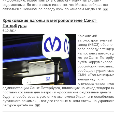
информацию, имеет контакты с аналогичными китайскими
ведомствами. До этого стало известно, что Москва собирается
связаться с Пекином по поводу Кузи по каналам МИДа РФ.
Крюковские вагоны в метрополитене Санкт-
Петербурга
6.10.2014
Крюковский
вагоностроительный
завод (КВСЗ) обеспе
себе победу в тенде
на поставку вагонов 
метро Санкт-Петербу
путём коррумпирова
российских чиновнико
сообщают украински
СМИ. «Топ-менеджм
завода «купил»
ключевых чиновников
администрации Санкт-Петербурга, влияющих на исход тендера н
поставку составов для метро» и «российские бюджетные деньги
будут способствовать усилению экономики Украины и ослаблени
путинского режима», - вот две главные мысли статьи на украинск
ресурсе gazeta.ua.