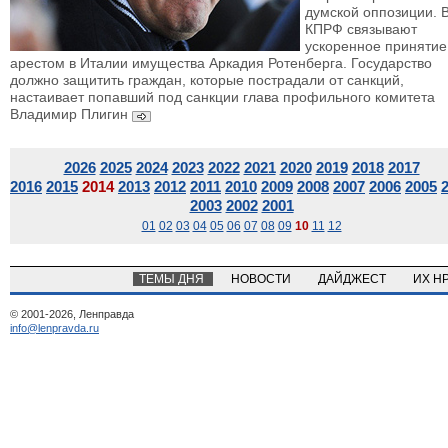
думской оппозиции. 
КПРФ связывают
ускоренное принятие
арестом в Италии имущества Аркадия Ротенберга. Государство
должно защитить граждан, которые пострадали от санкций,
настаивает попавший под санкции глава профильного комитета
Владимир Плигин
2026
2025
2024
2023
2022
2021
2020
2019
2018
2017
2016
2015
2014
2013
2012
2011
2010
2009
2008
2007
2006
2005
2003
2002
2001
01
02
03
04
05
06
07
08
09
10
11
12
ТЕМЫ ДНЯ
НОВОСТИ
ДАЙДЖЕСТ
ИХ Н
© 2001-2026, Ленправда
info@lenpravda.ru