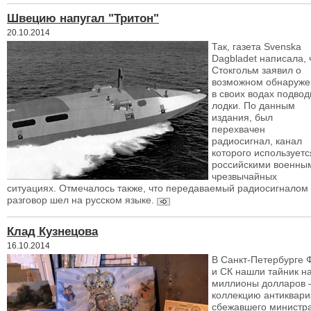
Швецию напугал "Тритон"
20.10.2014
Так, газета Svenska
Dagbladet написала, 
Стокгольм заявил о
возможном обнаруже
в своих водах подво
лодки. По данным
издания, был
перехвачен
радиосигнал, канал
которого используетс
российскими военны
чрезвычайных
ситуациях. Отмечалось также, что передаваемый радиосигналом
разговор шел на русском языке.
Клад Кузнецова
16.10.2014
В Санкт-Петербурге
и СК нашли тайник н
миллионы долларов
коллекцию антиквари
сбежавшего министр