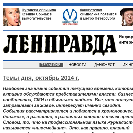
Пугачева обвинила
Фашистская
Ксению Собчак в
символика появится
вымогательстве
в метро Петербурга
ТЕМЫ ДНЯ
НОВОСТИ
ДАЙДЖЕСТ
ИХ Н
Темы дня,
октябрь 2014 г.
Наиболее значимые события текущего времени, котор
активно обсуждаются представителями власти, бизнес
сообщества, СМИ и обычными людьми. Все, что волнуе
затрагивает за живое, интересует именно сегодня.
События рассматриваются и подаются в хронологичес
динамике, в развитии, с различных сторон и точек зрени
Словом, то, что на профессиональном языке журналист
называется «ньюсмейкинг». Это, как правило, главный