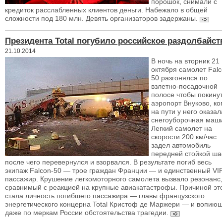
порошок, снимали с
кредиток расслабленных клиентов деньги. Набежало в общей
сложности под 180 млн. Девять организаторов задержаны.
Президента Total погубило российское раздолбайст
21.10.2014
В ночь на вторник 21
октября самолет Falc
50 разгонялся по
взлетно-посадочной
полосе чтобы покину
аэропорт Внуково, ко
на пути у него оказал
снегоуборочная маш
Легкий самолет на
скорости 200 км/час
задел автомобиль
передней стойкой ша
после чего перевернулся и взорвался. В результате погиб весь
экипаж Falcon-50 — трое граждан Франции — и единственный VI
пассажир. Крушение легкомоторного самолета вызвало резонанс
сравнимый с реакцией на крупные авиакатастрофы. Причиной эт
стала личность погибшего пассажира — главы французского
энергетического концерна Total Кристоф де Маржери — и вопию
даже по меркам России обстоятельства трагедии.