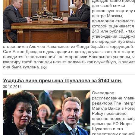
Дроздов тайно приоб
для своей семьи
роскошную квартиру 
центре Москвы,
примерная стоимост
которой оценивается
240 млн рублей, - та
утверждения содерж
в очередной публика
сторонников Алексея Навального из Фонда борьбы с коррупцией.
Сам Антон Дроздов в декларации о доходах указывает, что кварти
находится "в пользовании", но сторонники Навального уверены, ч
квартиру такой площади нельзя получить как служебную, а значит
она была куплена.
Усадьба вице-премьера Шувалова за $140 млн.
30.10.2014
Очередное
расследование главн
редактора The Interpr
Майкла Вайса в Fore
Policy посвящено
персоне первого виц
премьера РФ Игоря
Шувалова и его
совместному с женой