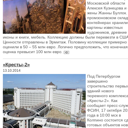
Московской области
Алексея Кузнецова и 
жены Жанны Буллок.
промзоновском склад
контейнерах хранили
картины известных
художников, древние
иконы и книги, мебель. Коллекцию должны были перевезти в США
Ценности отправлены в Эрмитаж. Половину коллекции примерно
оценили в 50 – 55 млн евро. Логично предположить, что конечная
оценка превысит 100 млн евро.
«Кресты-2»
13.10.2014
Под Петербургом
завершено
строительство первы
зданий нового
тюремного комплекс
«Кресты-2». Как
сообщает пресс-слу
ФСИН, 17 октября 20
года в 10:00 мск в
Колпино состоится с
готовых объектов нов