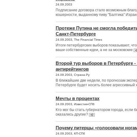
24.09.2003
Подписание договора стало возможным благо
кошерности, выданному пиву "Балтика" Изра
Протеже Путина не смогла победит
Санкт-Петербурге
24.09.2003, The Financial Times
Итоги петербургских выборов показывают, что
ваши собственные идеи, а не за московские
Второй тур выборов в Петербурге -
антирейтингов
24.09.2003, Страна.Ру
В ближайшие две недели, по прогнозам экспер
Петербурге будет носить более агрессивный 
Мечты в процентах
24.09.2003, Известия-СПб
Кто мог бы стать губернатором города, если б
оказались другие?
Почему питерцы «голосовали нога
24.09.2003, КП-СПб