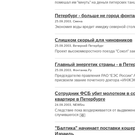
помешал им "кинуть" на деньги питерских та
Петербург - больше не город фонт
25.09.2003, Смена
Экономия воды вредит имиджу северной сто
Слишком скорый для чиновников
25.09.2003, Вечерний Петербург
Проект высокомкоростного поезда "Сокол" за
Главный энергетик страны - в Пете
25.09.2003, Фонтанка.Ру
Председателю правления РАО “ЕЭС России” 
присвоили звание почетного доктора «ИНЖ
Сотрудник ФСБ убит молотком в с
квартире в Петербурге
24.09.2003, NEWSru
Следствие пока воздерживается от выдвижени
случившегося
"Балтика" начинает поставки кошер
Израиль