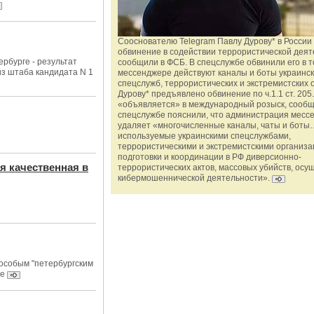
Сооснователю Telegram Павлу Дурову* в России
обвинение в содействии террористической деят
ербурге - результат
сообщили в ФСБ. В спецслужбе обвинили его в то
з штаба кандидата N 1
мессенджере действуют каналы и боты украинс
спецслужб, террористических и экстремистских 
Дурову* предъявлено обвинение по ч.1.1 ст. 205.
«объявляется» в международный розыск, сообщ
спецслужбе пояснили, что администрация месс
удаляет «многочисленные каналы, чаты и боты…
используемые украинскими спецслужбами,
террористическими и экстремистскими организ
подготовки и координации в РФ диверсионно-
я качественная в
террористических актов, массовых убийств, осу
кибермошеннической деятельности».
 особым "петербургским
ре