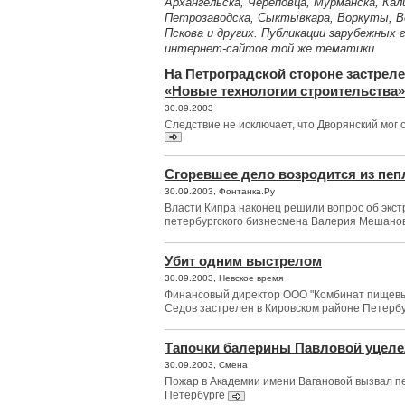
Архангельска, Череповца, Мурманска, Кал
Петрозаводска, Сыктывкара, Воркуты, Ве
Пскова и других. Публикации зарубежных 
интернет-сайтов той же тематики.
На Петроградской стороне застрел
«Новые технологии строительства»
30.09.2003
Следствие не исключает, что Дворянский мог о
Сгоревшее дело возродится из пеп
30.09.2003, Фонтанка.Ру
Власти Кипра наконец решили вопрос об экст
петербургского бизнесмена Валерия Мешано
Убит одним выстрелом
30.09.2003, Невское время
Финансовый директор ООО "Комбинат пищевы
Седов застрелен в Кировском районе Петерб
Тапочки балерины Павловой уцел
30.09.2003, Смена
Пожар в Академии имени Вагановой вызвал п
Петербурге