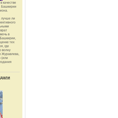
в качестве
а Башкирии
иона.
 лучше ли
фективного
льными
зврат
омочь в
Башкирии,
ценке тех
я, где
ю волну
я Журавлева,
 (или
издания
тдали