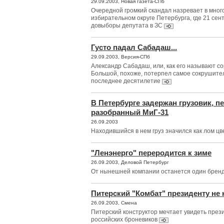
29.09.2003, Новая газета-СПб
Очередной громкий скандал назревает в мног
избирательном округе Петербурга, где 21 сен
довыборы депутата в ЗС
Густо падал Сабадаш...
29.09.2003, Версия-СПб
Александр Сабадаш, или, как его называют с
Большой, похоже, потерпел самое сокрушите
последнее десятилетие
В Петербурге задержан грузовик, 
разобранный МиГ-31
26.09.2003
Находившийся в нем груз значился как лом ц
"Ленэнерго" переродится к зиме
26.09.2003, Деловой Петербург
От нынешней компании останется один брен
Питерский "Комбат" президенту не
26.09.2003, Смена
Питерский конструктор мечтает увидеть през
российских броневиков