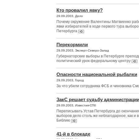
Кто провалил явку?
29.09.2003, Дело
Почему окружение Валентины Матвиенко раб
явки избирателей в ходе первого тура выборо
Петербурга
Перекормили
29.09.2003, Эксперт-Северо-Запад
Губернаторские выборы в Петербурге препод
политический урок федеральному центру
Опасности национальной рыбалки
29.09.2003, Город
За что убили сотрудника ФСБ и чиновника См
ЗакС решает судьбу администраци
29.09.2003, Известия-СПб
Переписывать Устав Петербурга до окончания
выборов дело столь же неблагодарное, как и 
Библию
41-й в блокаде