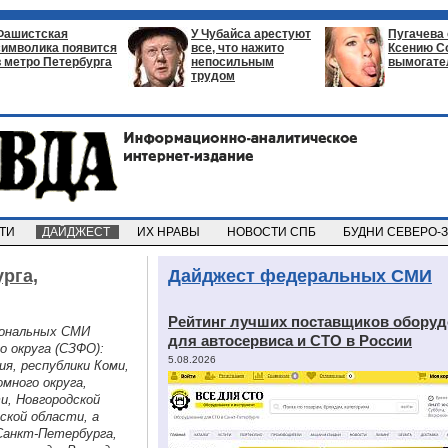
Фашистская
У Чубайса арестуют
Пугачева
символика появится
все, что нажито
Ксению С
в метро Петербурга
непосильным
вымогате
трудом
СТИ
ДАЙДЖЕСТ
ИХ НРАВЫ
НОВОСТИ СПБ
БУДНИ СЕВЕРО-
рга,
Дайджест федеральных СМИ
Рейтинг лучших поставщиков обору
иональных СМИ
для автосервиса и СТО в России
о округа (СЗФО):
5.08.2026
ия, республики Коми,
много округа,
и, Новгородской
ской области, а
Санкт-Петербурга,