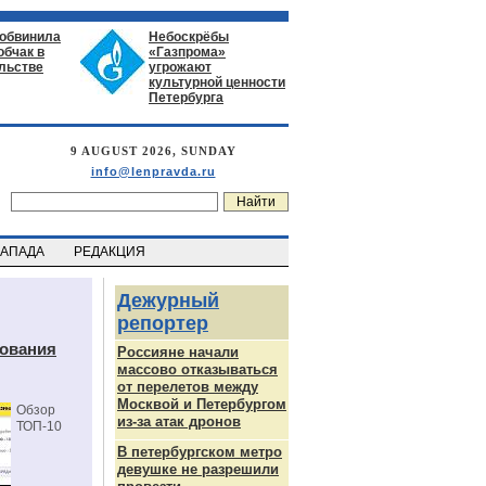
 обвинила
Небоскрёбы
обчак в
«Газпрома»
льстве
угрожают
культурной ценности
Петербурга
9 AUGUST 2026, SUNDAY
info@lenpravda.ru
ЗАПАДА
РЕДАКЦИЯ
Дежурный
репортер
дования
Россияне начали
массово отказываться
от перелетов между
Москвой и Петербургом
Обзор
из-за атак дронов
ТОП-10
В петербургском метро
девушке не разрешили