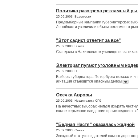
Политика разогрела рекламный ры
25.09.2003, Ведомости
Предвыборные кампании губернаторских выб
Ленобласти увеличили объем рекламного рын
"Этот садист ответит за все"
25.09.2003, Газета
Скандалы в Нахимовском училище не затиха
Электорат пугают уголовным коде
25.09.2003, НГ
Выборы губернатора Петербурга показали, ч
агитация становится опасным делом
Осечка Авроры
25.09.2003, Новая газета-СПб
На нечестных выборах нельзя избрать честну
самое серьезное следствие происшедшего в 
"Бедная Настя" оказалась жадной
25.09.2003, Смена
Звездный статус создателей самого дорогого 