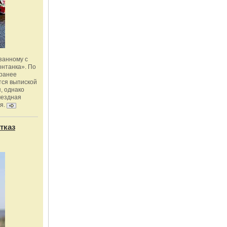
занному с
онтанка». По
 ранее
тся выпиской
, однако
мездная
я.
тказ