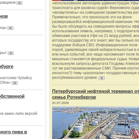
нцовщиков
«использования автопарка администрации Уфы 
транспорта для развоза судей» Верховного суд
«возмутились» на совещании правительства рег
анов
Примечательно, что произошло это на фоне
развернувшейся информационной кампании. Не
бы было обсуждать на совещаниях вопросы эф
лицы
использования земель, например, с подозрите
обменами участков в Уфе на 21 млрд рублей, во
которых государству, кто знает, мог бы сильно п
поддержке бойцов СВО. Информационное поле 
порой, удивляющее своей избирательностью в о
крыт
или иных событий, все чаще напоминает поле бо
мишенью становятся федеральные судьи. Нову
всколыхнули запросы депутата Госдумы Алексе
рбурге
тут же растиражированные СМИ. Причем охотно
неохотно?) тему «разогнали» государственные 
республиканского уровня.
Анатолию Чубайсу
ЭКОНа»
Петербургский нефтяной терминал о
обственной
семье Ротенбергов
31.07.2026
е каких-либо версий
ного пива в