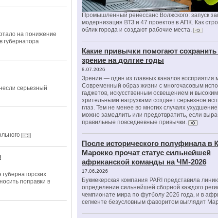
Промышленный ренессанс Волжского: запуск за
модернизация ВТЗ и 47 проектов в АПК. Как стр
облик города и создают рабочие места.
отало на понижение
в губернатора
Какие привычки помогают сохранить
зрение на долгие годы
8.07.2026
Зрение — один из главных каналов восприятия 
Современный образ жизни с многочасовым исп
несли серьезный
гаджетов, искусственным освещением и высоки
зрительными нагрузками создает серьезное ис
глаз. Тем не менее во многих случаях ухудшени
можно замедлить или предотвратить, если выра
правильные повседневные привычки.
ольного
После исторического полуфинала в К
Марокко прочат статус сильнейшей
и
африканской команды на ЧМ-2026
17.06.2026
 губернаторских
Букмекерская компания PARI представила лини
вносить поправки в
определение сильнейшей сборной каждого реги
чемпионате мира по футболу 2026 года, и в аф
сегменте безусловным фаворитом выглядит Мар