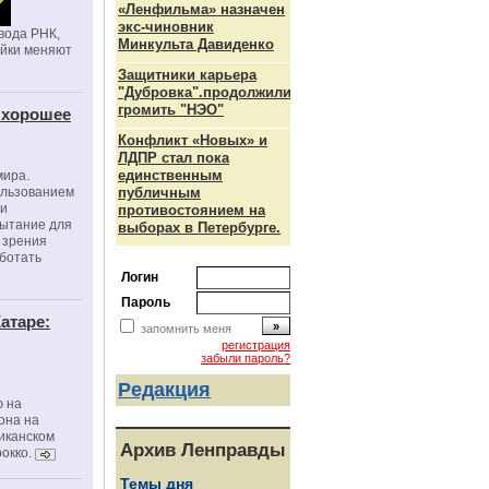
«Ленфильма» назначен
экс-чиновник
вода РНК,
Минкульта Давиденко
ойки меняют
Защитники карьера
"Дубровка".продолжили
громить "НЭО"
 хорошее
Конфликт «Новых» и
ЛДПР стал пока
единственным
мира.
ользованием
публичным
ми
противостоянием на
пытание для
выборах в Петербурге.
е зрения
ботать
Логин
Пароль
атаре:
запомнить меня
регистрация
забыли пароль?
Редакция
ю на
она на
риканском
Архив Ленправды
окко.
Темы дня