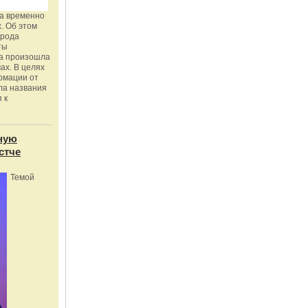
га временно
. Об этом
орода
ты
ка произошла
ах. В целях
рмации от
ла названия
 к
ную
стче
Темой