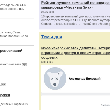
Рейтинг лучших компаний по внедре
острадальном 41-м
маркировки «Честный Знак»
тября состоялись
27.05.2026
10 проверенных компаний для подключения к Ч
Знаку: от регистрации в ЦРПТ до полного аутсор
Список, плюсы, как выбрать – читайте в обзоре.
оратники, Саша
льное поражение за
Темы дня
Из‑за хакерских атак депутаты Петер
перевозивший
ограничили доступ к своим страница
соцсетях
6.08.2026
ветного металла
д
 нужен
идентский кортеж из