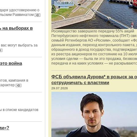
даря удостоверению о
ильским Раввинатом
ь на выборах в
Росимущество завершило передачу 55% акций
Петербургского нефтяного терминала (ПНТ) свя
семьёй Ротенбергов АО «Росхим», сообщает «Ф
данным издания, переход контрольного пакета,
 вас могут выбрать за
обращенного в доход государства, подтверждае
из реестра акционеров по состоянию на 10 июля
условия сделки — была ли это продажа, безвоз
 это война
передача и на каких условиях — не раскрываютс
ФСБ объявила Дурова* в розыск за о
тов, кампания в
сотрудничать с властями
характер
29.07.2026
ы в списке кандидатов
ми»?