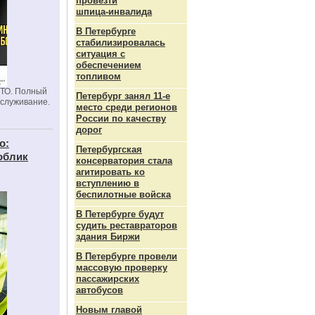
провезти
шпица‑инвалида
В Петербурге
стабилизировалась
ситуация с
обеспечением
топливом
СТО. Полный
Петербург занял 11-е
бслуживание.
место среди регионов
России по качеству
дорог
о:
Петербургская
облик
консерватория стала
агитировать ко
вступлению в
беспилотные войска
В Петербурге будут
судить реставраторов
здания Биржи
В Петербурге провели
массовую проверку
пассажирских
автобусов
Новым главой