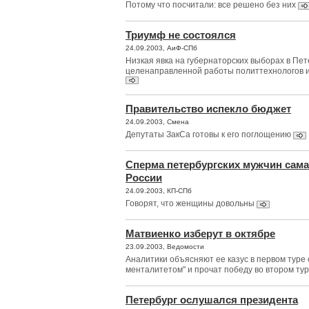
Потому что посчитали: все решено без них
Триумф не состоялся
24.09.2003, АиФ-СПб
Низкая явка на губернаторских выборах в Пет
целенаправленной работы политтехнологов и
Правительство испекло бюджет
24.09.2003, Смена
Депутаты ЗакСа готовы к его поглощению
Сперма петербургских мужчин сама
России
24.09.2003, КП-СПб
Говорят, что женщины довольны
Матвиенко изберут в октябре
23.09.2003, Ведомости
Аналитики объясняют ее казус в первом туре
менталитетом" и прочат победу во втором ту
Петербург ослушался президента