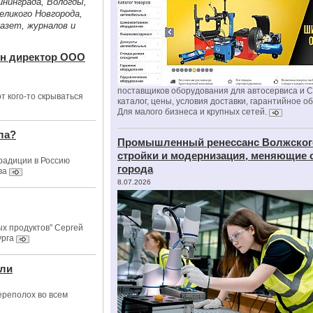
ининграда, Вологды,
ликого Новгорода,
газет, журналов и
ен директор ООО
поставщиков оборудования для автосервиса и 
т кого-то скрываться
каталог, цены, условия доставки, гарантийное о
Для малого бизнеса и крупных сетей.
ла?
Промышленный ренессанс Волжског
стройки и модернизация, меняющие 
радиции в Россию
города
ва
8.07.2026
х продуктов" Сергей
урга
ели
ереполох во всем