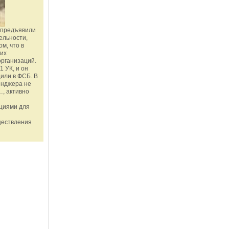
 предъявили
ельности,
м, что в
ких
организаций.
1 УК, и он
или в ФСБ. В
енджера не
, активно
ациями для
ществления