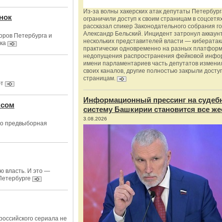
Из‑за волны хакерских атак депутаты Петербур
нок
ограничили доступ к своим страницам в соцсетях
рассказал спикер Законодательного собрания г
Александр Бельский. Инцидент затронул аккаун
оров Петербурга и
нескольких представителей власти — киберата
ка
практически одновременно на разных платформ
недопущения распространения фейковой инфо
имени парламентариев часть депутатов измени
своих каналов, другие полностью закрыли доступ
страницам.
ют
Информационный прессинг на судеб
ксом
систему Башкирии становится все же
3.08.2026
то предвыборная
ю власть. И это —
Петербурге
российского сериала не