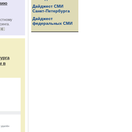
нию
Дайджест СМИ
Санкт-Петербурга
Дайджест
естному
федеральных СМИ
синга.
бурга
м в