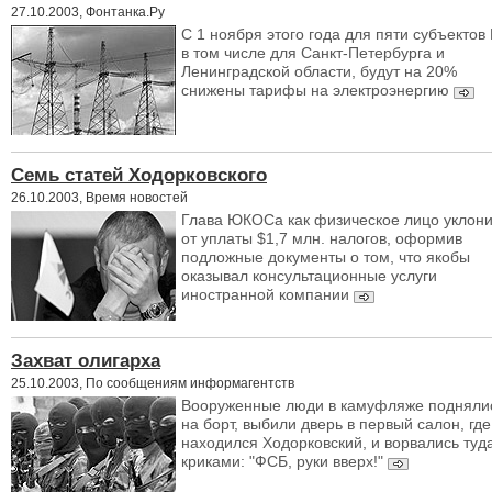
27.10.2003, Фонтанка.Ру
С 1 ноября этого года для пяти субъектов
в том числе для Санкт-Петербурга и
Ленинградской области, будут на 20%
снижены тарифы на электроэнергию
Семь статей Ходорковского
26.10.2003, Время новостей
Глава ЮКОСа как физическое лицо уклон
от уплаты $1,7 млн. налогов, оформив
подложные документы о том, что якобы
оказывал консультационные услуги
иностранной компании
Захват олигарха
25.10.2003, По сообщениям информагентств
Вооруженные люди в камуфляже подняли
на борт, выбили дверь в первый салон, где
находился Ходорковский, и ворвались туда
криками: "ФСБ, руки вверх!"