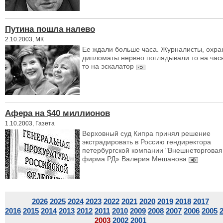
Путина пошла налево
2.10.2003, МК
Ее ждали больше часа. Журналисты, охра
дипломаты нервно поглядывали то на час
то на эскалатор
Афера на $40 миллионов
1.10.2003, Газета
Верховный суд Кипра принял решение
экстрадировать в Россию гендиректора
петербургской компании "Внешнеторговая
фирма РД» Валерия Мешанова
2026
2025
2024
2023
2022
2021
2020
2019
2018
2017
2016
2015
2014
2013
2012
2011
2010
2009
2008
2007
2006
2005
2003
2002
2001