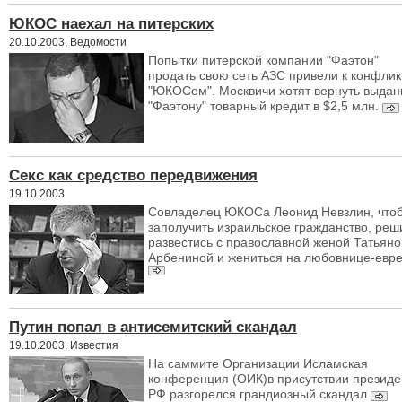
ЮКОС наехал на питерских
20.10.2003, Ведомости
Попытки питерской компании "Фаэтон"
продать свою сеть АЗС привели к конфлик
"ЮКОСом". Москвичи хотят вернуть выда
"Фаэтону" товарный кредит в $2,5 млн.
Секс как средство передвижения
19.10.2003
Совладелец ЮКОСа Леонид Невзлин, что
заполучить израильское гражданство, реш
развестись с православной женой Татьяно
Арбениной и жениться на любовнице-евр
Путин попал в антисемитский скандал
19.10.2003, Известия
На саммите Организации Исламская
конференция (ОИК)в присутствии президе
РФ разгорелся грандиозный скандал