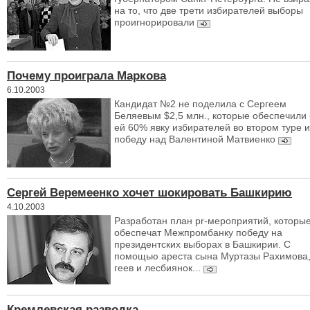
на то, что две трети избирателей выборы
проигнорировали
Почему проиграла Маркова
6.10.2003
Кандидат №2 не поделила с Сергеем
Беляевым $2,5 млн., которые обеспечили
ей 60% явку избирателей во втором туре и
победу над Валентиной Матвиенко
Сергей Веремеенко хочет шокировать Башкирию
4.10.2003
Разработан план pr-мероприятий, которы
обеспечат Межпромбанку победу на
президентских выборах в Башкирии. С
помощью ареста сына Муртазы Рахимова
геев и лесбиянок...
Кремлевская разводка