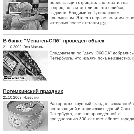
Борис Ельцин отрицательно ответил на
вопрос, не считает ли он, что ошибся,
выдвигая Владимира Путина своим
преемником. Это его первое политическо
интервью после отставки
В банке "Менатеп-СПб" проведен обыск
21.10.2003, Эхо Москвы
Следователи по "делу ЮКОСА" добрались
Петербурга. Что изъяли пока неизвестно.
Потемкинский праздник
21.10.2003, Известия
Разгорается крупный скандал, связанный 
реставрацией исторических зданий Санкт-
Петербурга, спешно проведенной к
празднованию 300-летнего юбилея город