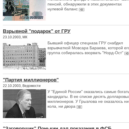
пенсий, обнаружили в этих документах
нулевой баланс
Взрывной "подарок" от ГРУ
23.10.2003, МК
Бывший офицер спецназа ГРУ снабдил
взрывчаткой Мовсара Бараева, которой ег
группа собиралась взорвать "Норд-Ост"
"Партия миллионеров"
22.10.2003, Ведомости
У "Единой России" оказались самые богат
кандидаты. В ее списке десять долларовы
миллионеров. У Грызлова не оказалось ни
кола, ни двора
"Заговорщик" Понькин дал показания в ФСБ