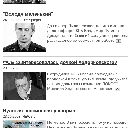
"Володя маленький"
24.10.2003, Der Spiegel
До сих пор было неизвестно, что именно
делал офицер КГБ Владимир Путин в
Дрездене. Его бывший сослуживец впервы
рассказал об их совместной работе
ФСБ заинтересовалась дочкой Ходорковского?
23.10.2003
Сотрудники ФСБ России приходили с
проверкой в элитную гимназию, где учится
летняя дочь главы компании "ЮКОС"
Михаила Ходорковского Анастасия
Нулевая пенсионная реформа
23.10.2003, NEWSru
Не менее 8 млн россиян, получив извеще
Пенсионного фонда о накопительной част