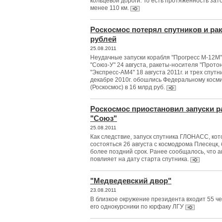
кольцевой дороги. То есть протяженность зат
менее 110 км.
Роскосмос потерял спутников и рак
рублей
25.08.2011
Неудачные запуски корабля "Прогресс М-12М"
"Союз-У" 24 августа, ракеты-носителя "Протон
"Экспресс-АМ4" 18 августа 2011г. и трех спу
декабре 2010г. обошлись Федеральному косми
(Роскосмос) в 16 млрд руб.
Роскосмос приостановил запуски р
"Союз"
25.08.2011
Как следствие, запуск спутника ГЛОНАСС, ко
состояться 26 августа с космодрома Плесецк,
более поздний срок. Ранее сообщалось, что а
повлияет на дату старта спутника.
"Медведевский двор"
23.08.2011
В близкое окружение президента входит 55 че
его однокурсники по юрфаку ЛГУ