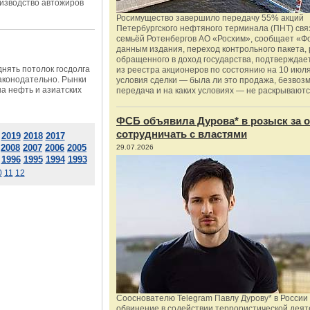
оизводство автожиров
Росимущество завершило передачу 55% акций
Петербургского нефтяного терминала (ПНТ) свя
семьёй Ротенбергов АО «Росхим», сообщает «Ф
данным издания, переход контрольного пакета,
обращенного в доход государства, подтверждае
нять потолок госдолга
из реестра акционеров по состоянию на 10 июля
законодательно. Рынки
условия сделки — была ли это продажа, безвоз
на нефть и азиатских
передача и на каких условиях — не раскрываютс
ФСБ объявила Дурова* в розыск за о
сотрудничать с властями
2019
2018
2017
2008
2007
2006
2005
29.07.2026
1996
1995
1994
1993
0
11
12
Сооснователю Telegram Павлу Дурову* в России
обвинение в содействии террористической деят