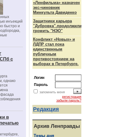
«Ленфильма» назначен
экс-чиновник
Минкульта Давиденко
анных
Защитники карьера
щью инъекций
"Дубровка".продолжили
но быстро и
подбородка,
громить "НЭО"
зные
Конфликт «Новых» и
ЛДПР стал пока
единственным
г
публичным
 СПб с
противостоянием на
выборах в Петербурге.
урга
Логин
, однако
Пароль
ется
мена
запомнить меня
я фасада
регистрация
 соблюдения
забыли пароль?
Редакция
ки в
 печатью
Архив Ленправды
Петербурге,
Темы дня