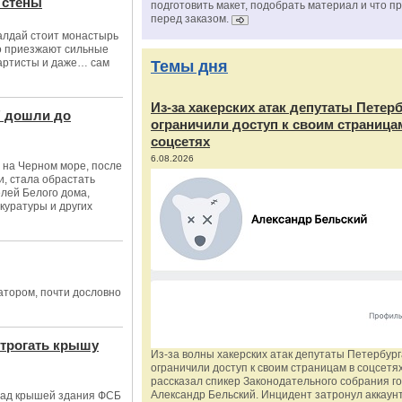
 стены
подготовить макет, подобрать материал и что п
перед заказом.
Валдай стоит монастырь
о приезжают сильные
 артисты и даже… сам
Темы дня
Из‑за хакерских атак депутаты Петер
" дошли до
ограничили доступ к своим страница
соцсетях
6.08.2026
 на Черном море, после
и, стала обрастать
лей Белого дома,
куратуры и других
тором, почти дословно
трогать крышу
Из‑за волны хакерских атак депутаты Петербур
ограничили доступ к своим страницам в соцсетях
рассказал спикер Законодательного собрания г
Александр Бельский. Инцидент затронул аккаун
 над крышей здания ФСБ