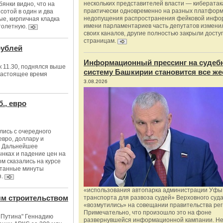
нескольких представителей власти — киберата
янки видно, что на
практически одновременно на разных платформ
сотой в один и два
недопущения распространения фейковой инфо
е, кирпичная кладка
имени парламентариев часть депутатов измени
толетную.
своих каналов, другие полностью закрыли доступ
страницам.
рублей
Информационный прессинг на судеб
к 11.30, поднялся выше
систему Башкирии становится все же
 настоящее время
3.08.2026
., евро
лись с очередного
евро, доллару и
). Дальнейшее
нках и падение цен на
м сказались на курсе
читанные минуты
я.
«использования автопарка администрации Уфы 
м строительством
транспорта для развоза судей» Верховного суд
«возмутились» на совещании правительства рег
Примечательно, что произошло это на фоне
 Путина" Геннадию
развернувшейся информационной кампании. Не