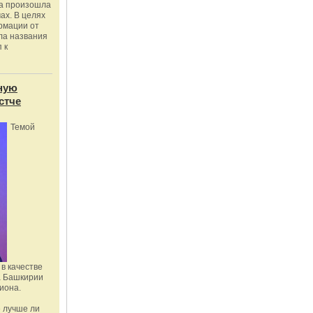
ка произошла
ах. В целях
рмации от
ла названия
 к
ную
стче
Темой
в качестве
а Башкирии
иона.
 лучше ли