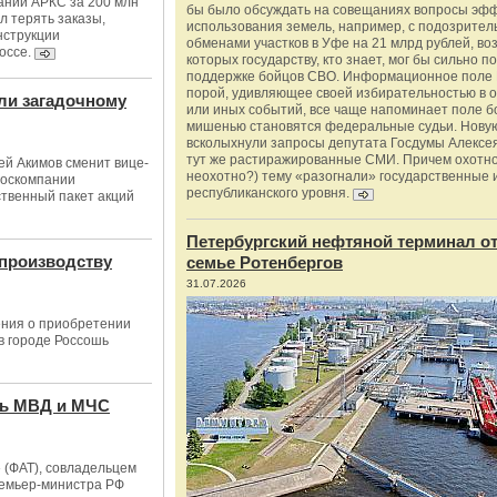
ании АРКС за 200 млн
бы было обсуждать на совещаниях вопросы эф
л терять заказы,
использования земель, например, с подозрите
нструкции
обменами участков в Уфе на 21 млрд рублей, во
оссе.
которых государству, кто знает, мог бы сильно п
поддержке бойцов СВО. Информационное поле 
порой, удивляющее своей избирательностью в о
али загадочному
или иных событий, все чаще напоминает поле бо
мишенью становятся федеральные судьи. Нову
всколыхнули запросы депутата Госдумы Алексе
тут же растиражированные СМИ. Причем охотно
й Акимов сменит вице-
неохотно?) тему «разогнали» государственные 
госкомпании
республиканского уровня.
ственный пакет акций
Петербургский нефтяной терминал о
 производству
семье Ротенбергов
31.07.2026
ения о приобретении
в городе Россошь
ть МВД и МЧС
(ФАТ), совладельцем
ремьер-министра РФ