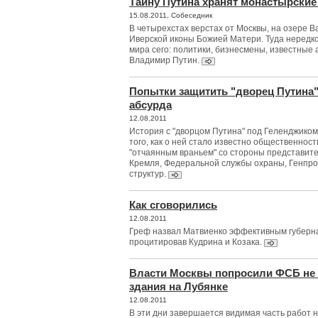
Тайну Путина хранят монастырские
15.08.2011, Собеседник
В четырехстах верстах от Москвы, на озере 
Иверской иконы Божией Матери. Туда нередк
мира сего: политики, бизнесмены, известные
Владимир Путин.
Попытки защитить "дворец Путина
абсурда
12.08.2011
История с "дворцом Путина" под Геленджиком
того, как о ней стало известно общественност
"отчаянным враньем" со стороны представите
Кремля, Федеральной службы охраны, Генпро
структур.
Как сговорились
12.08.2011
Греф назвал Матвиенко эффективным губерна
процитировав Кудрина и Козака.
Власти Москвы попросили ФСБ не 
здания на Лубянке
12.08.2011
В эти дни завершается видимая часть работ