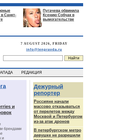
орные
Пугачева обвинила
в Санкт-
Ксению Собчак в
ге
вымогательстве
7 AUGUST 2026, FRIDAY
info@lenpravda.ru
ЗАПАДА
РЕДАКЦИЯ
га
Дежурный
репортер
Россияне начали
rries и
массово отказываться
от перелетов между
ровок
Москвой и Петербургом
из-за атак дронов
е
ми брендами
В петербургском метро
ье
девушке не разрешили
к и