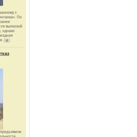
занному с
онтанка». По
 ранее
тся выпиской
, однако
мездная
я.
тказ
 предъявили
ельности,