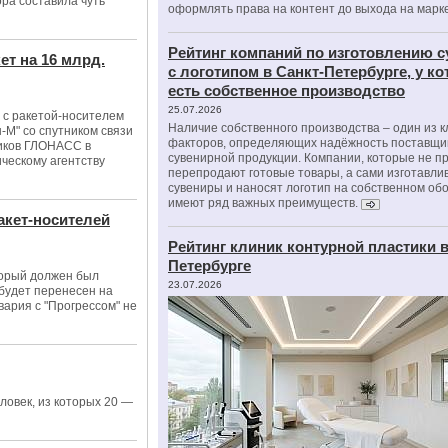
ора составила чуть
оформлять права на контент до выхода на марк
Рейтинг компаний по изготовлению 
ет на 16 млрд.
с логотипом в Санкт-Петербурге, у к
есть собственное производство
25.07.2026
 с ракетой-носителем
Наличие собственного производства – один из 
-М" со спутником связи
факторов, определяющих надёжность поставщи
тников ГЛОНАСС в
сувенирной продукции. Компании, которые не п
ческому агентству
перепродают готовые товары, а сами изготавли
сувениры и наносят логотип на собственном об
имеют ряд важных преимуществ.
акет-носителей
Рейтинг клиник контурной пластики в
Петербурге
торый должен был
23.07.2026
 будет перенесен на
вария с "Прогрессом" не
ловек, из которых 20 —