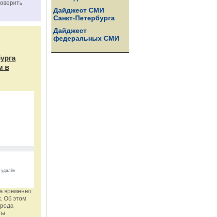
роверить
Дайджест СМИ
Санкт-Петербурга
Дайджест
федеральных СМИ
бурга
м в
га временно
. Об этом
орода
ты