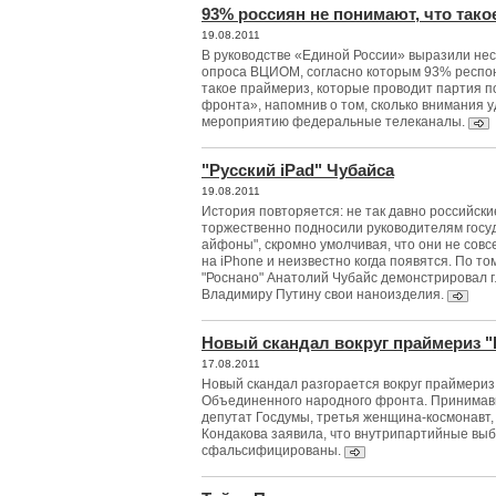
93% россиян не понимают, что тако
19.08.2011
В руководстве «Единой России» выразили нес
опроса ВЦИОМ, согласно которым 93% респон
такое праймериз, которые проводит партия п
фронта», напомнив о том, сколько внимания 
мероприятию федеральные телеканалы.
"Русский iPad" Чубайса
19.08.2011
История повторяется: не так давно российски
торжественно подносили руководителям госуд
айфоны", скромно умолчивая, что они не совс
на iPhone и неизвестно когда появятся. По т
"Роснано" Анатолий Чубайс демонстрировал г
Владимиру Путину свои наноизделия.
Новый скандал вокруг праймериз 
17.08.2011
Новый скандал разгорается вокруг праймериз
Объединенного народного фронта. Принимавш
депутат Госдумы, третья женщина-космонавт,
Кондакова заявила, что внутрипартийные вы
сфальсифицированы.