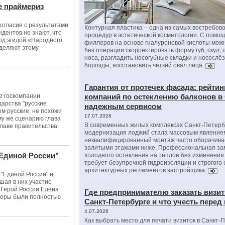
е праймериз
огласие с результатами
Контурная пластика – одна из самых востребов
дентов не знают, что
процедур в эстетической косметологии. С помо
од эгидой «Народного
филлеров на основе гиалуроновой кислоты мож
уделяют этому
без операции скорректировать форму губ, скул, 
носа, разгладить носогубные складки и носослё
борозды, восстановить чёткий овал лица.
Гарантия от протечек фасада: рейтин
е госкомпании
компаний по остеклению балконов в
арства "русские
надежным сервисом
ем русские, не похожи
17.07.2026
ому же сценарию глава
В современных жилых комплексах Санкт-Петерб
лаве правительства
модернизация лоджий стала массовым явлением
неквалифицированный монтаж часто оборачива
залитыми этажами ниже. Профессиональная за
"Единой России"
холодного остекления на теплое без изменени
требует безупречной гидроизоляции и строгого
архитектурных регламентов застройщика.
 "Единой России" и
ая в них участие
 Герой России Елена
Где предпринимателю заказать визит
боры были полностью
Санкт-Петербурге и что учесть перед
4.07.2026
Как выбрать место для печати визиток в Санкт-