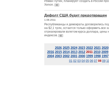
Роман Путин, планирует создать в России пр
Xenon.
Дефолт США будет предотвращен
1.08.2011
Республиканцы и демократы договорились под
на $2,1 трлн, остается только оформить все 
отреагировали взлетом курса доллара, цены 
индексов.
2026
2025
2024
2023
2022
2021
2020
2016
2015
2014
2013
2012
2011
2010
2009
2004
2003
2002
2001
2000
1999
1998
1997
01
02
03
04
05
06
07
08
09
1