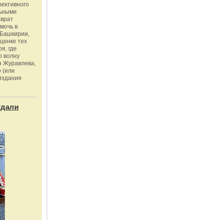
фективного
льными
зврат
омочь в
Башкирии,
ценке тех
я, где
ю волну
я Журавлева,
 (или
издания
тдали