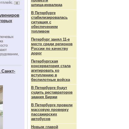
провезти
етплейс.
шпица‑инвалида
В Петербурге
сувениров
стабилизировалась
оторых
ситуация с
обеспечением
топливом
ключевых
Петербург занял 11-е
ка
место среди регионов
росто
России по качеству
вают
дорог
орудовании,
Петербургская
консерватория стала
агитировать ко
 Санкт-
вступлению в
беспилотные войска
В Петербурге будут
судить реставраторов
здания Биржи
В Петербурге провели
массовую проверку
пассажирских
автобусов
Новым главой