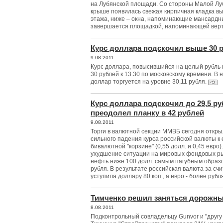
на Лубянской площади. Со стороны Малой Луб
крыше появилась свежая кирпичная кладка вы
этажа, ниже – окна, напоминающие мансардны
завершается площадкой, напоминающей вер
Курс доллара подскочил выше 30 
9.08.2011
Курс доллара, повысившийся на целый рубль 
30 рублей к 13.30 по московскому времени. В
доллар торгуется на уровне 30,11 рубля.
Курс доллара подскочил до 29,5 руб
преодолел планку в 42 рублей
9.08.2011
Торги в валютной секции ММВБ сегодня откры
сильного падения курса российской валюты к 
бивалютной "корзине" (0,55 долл. и 0,45 евро
ухудшение ситуации на мировых фондовых ры
нефть ниже 100 долл. самым пагубным образо
рубля. В результате российская валюта за с
уступила доллару 80 коп., а евро - более рубл
Тимченко решил заняться дорожны
8.08.2011
Подконтрольный совладельцу Gunvor и "другу