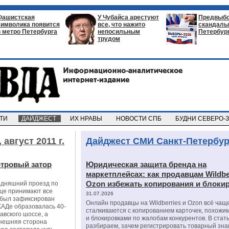
Фашистская
У Чубайса арестуют
Предвыб
символика появится
все, что нажито
скандалы 
в метро Петербурга
непосильным
Петербур
трудом
СТИ
ДАЙДЖЕСТ
ИХ НРАВЫ
НОВОСТИ СПБ
БУДНИ СЕВЕРО-
,
август 2011 г.
Дайджест СМИ Санкт-Петербур
етровый затор
Юридическая защита бренда на
маркетплейсах: как продавцам Wildbe
Ozon избежать копирования и блоки
годняшний проезд по
лице принимают все
31.07.2026
 был зафиксирован
Онлайн продавцы на Wildberries и Ozon всё чащ
КАДе образовалась 40-
сталкиваются с копированием карточек, похожи
авского шоссе, а
и блокировками по жалобам конкурентов. В стат
внешняя сторона
разбираем, зачем регистрировать товарный зна