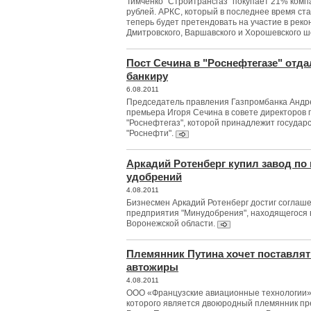
Тимченко "Стройтрансгаз" покупает 21% комп
рублей. АРКС, который в последнее время ста
теперь будет претендовать на участие в реко
Дмитровского, Варшавского и Хорошевского ш
Пост Сечина в "Роснефтегазе" отд
банкиру
6.08.2011
Председатель правления Газпромбанка Андре
премьера Игоря Сечина в совете директоров 
"Роснефтегаз", которой принадлежит государ
"Роснефти".
Аркадий Ротенберг купил завод по
удобрений
4.08.2011
Бизнесмен Аркадий Ротенберг достиг соглаш
предприятия "Минудобрения", находящегося 
Воронежской области.
Племянник Путина хочет поставля
автожиры
4.08.2011
ООО «Французские авиационные технологии» 
которого является двоюродный племянник п