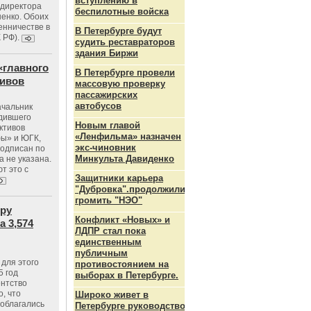
вступлению в
ндиректора
беспилотные войска
енко. Обоих
енничестве в
В Петербурге будут
К РФ).
судить реставраторов
здания Биржи
«главного
В Петербурге провели
тивов
массовую проверку
пассажирских
автобусов
ачальник
одившего
Новым главой
ктивов
«Ленфильма» назначен
ы» и ЮГК,
экс-чиновник
подписан по
Минкульта Давиденко
а не указана.
т это с
Защитники карьера
"Дубровка".продолжили
громить "НЭО"
тру
Конфликт «Новых» и
 3,574
ЛДПР стал пока
единственным
публичным
для этого
противостоянием на
5 год
выборах в Петербурге.
ентство
, что
Широко живет в
 облагались
Петербурге руководство