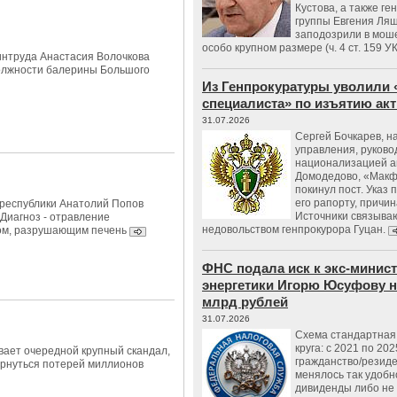
Кустова, а также ге
группы Евгения Ляш
заподозрили в мош
особо крупном размере (ч. 4 ст. 159 У
нтруда Анастасия Волочкова
олжности балерины Большого
Из Генпрокуратуры уволили 
специалиста» по изъятию ак
31.07.2026
Сергей Бочкарев, н
управления, руков
национализацией а
Домодедово, «Макф
покинул пост. Указ 
его рапорту, причин
республики Анатолий Попов
Источники связываю
 Диагноз - отравление
недовольством генпрокурора Гуцан.
ом, разрушающим печень
ФНС подала иск к экс-минис
энергетики Игорю Юсуфову на
млрд рублей
31.07.2026
Схема стандартная 
круга: с 2021 по 202
вает очередной крупный скандал,
гражданство/резид
рнуться потерей миллионов
менялось так удобно
дивиденды либо не