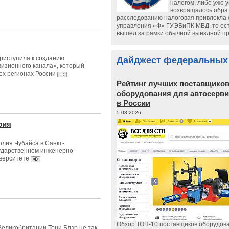
налогом, либо уже 
возвращалось обрат
расследованию налоговая привлекла 
управления «Ф» ГУЭБиПК МВД, то ест
вышел за рамки обычной выездной п
риступила к созданию
Дайджест федеральных
визионного канала», который
ех регионах России
Рейтинг лучших поставщико
оборудования для автосерви
в России
5.08.2026
рия
лия Чубайса в Санкт-
ударственном инженерно-
верситете
Обзор ТОП-10 поставщиков оборудов
еликобритании Тони Блэр не так