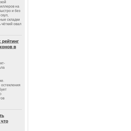
ской
филлеров на
быстро и без
скул,
бные складки
 чёткий овал
: рейтинг
конов в
кт-
ала
же.
 остекления
бует
о
тов
ть
 что