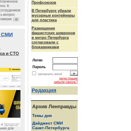
уплаченное
Профсоюзов
но. К
сотрудников
В Петербурге убрали
ь вопрос
мусорные контейнеры
роверки.
для пластика
Размещение
фашистских шевронов
 СМИ
в метро Петербурга
согласовали с
блокадниками
в
са и СТО
Логин
Пароль
запомнить меня
регистрация
забыли пароль?
Редакция
Архив Ленправды
Темы дня
Дайджест СМИ
Санкт-Петербурга
ания для