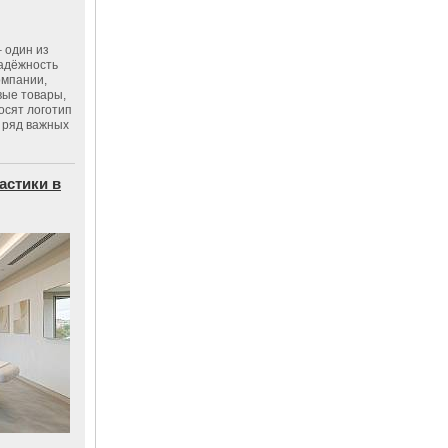
 один из
адёжность
омпании,
вые товары,
осят логотип
 ряд важных
астики в