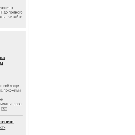
чения к
ПТ до полного
ать – читайте
на
ам
on всё чаще
к, похожими
ем
рмлять права
.
влению
кт-