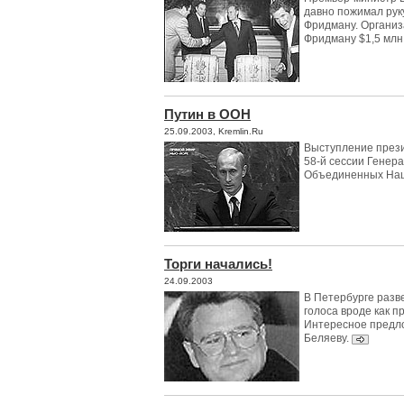
давно пожимал рук
Фридману. Организ
Фридману $1,5 млн
Путин в ООН
25.09.2003, Kremlin.Ru
Выступление през
58-й сессии Генер
Объединенных На
Торги начались!
24.09.2003
В Петербурге разв
голоса вроде как п
Интересное предл
Беляеву.