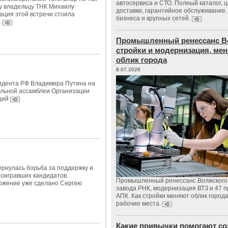
автосервиса и СТО. Полный каталог, 
у владельцу ТНК Михаилу
доставки, гарантийное обслуживание.
ация этой встречи стоила
бизнеса и крупных сетей.
.
Промышленный ренессанс В
стройки и модернизация, м
облик города
8.07.2026
идента РФ Владимира Путина на
альной ассамблеи Организации
ций
ернулась борьба за поддержку и
роигравших кандидатов.
Промышленный ренессанс Волжского:
ожение уже сделано Сергею
завода РНК, модернизация ВТЗ и 47 п
АПК. Как стройки меняют облик город
рабочие места.
Какие привычки помогают со