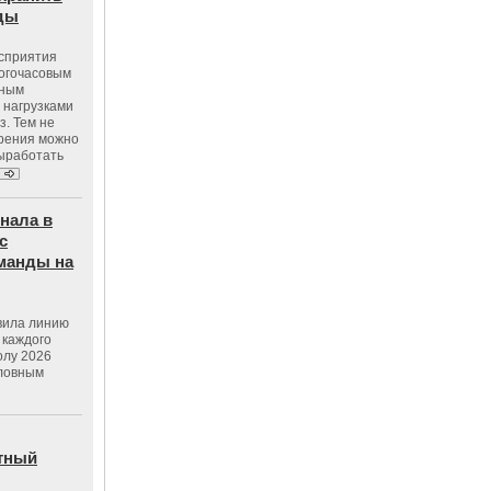
оды
осприятия
ногочасовым
нным
 нагрузками
з. Тем не
зрения можно
выработать
нала в
с
манды на
вила линию
 каждого
олу 2026
словным
тный