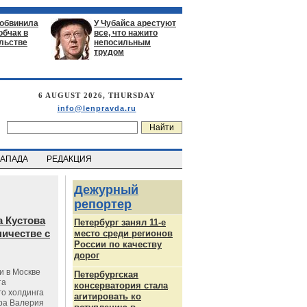
 обвинила
У Чубайса арестуют
обчак в
все, что нажито
льстве
непосильным
трудом
6 AUGUST 2026, THURSDAY
info@lenpravda.ru
ЗАПАДА
РЕДАКЦИЯ
Дежурный
репортер
 Кустова
Петербург занял 11-е
ичестве с
место среди регионов
России по качеству
дорог
и в Москве
Петербургская
та
консерватория стала
го холдинга
агитировать ко
ра Валерия