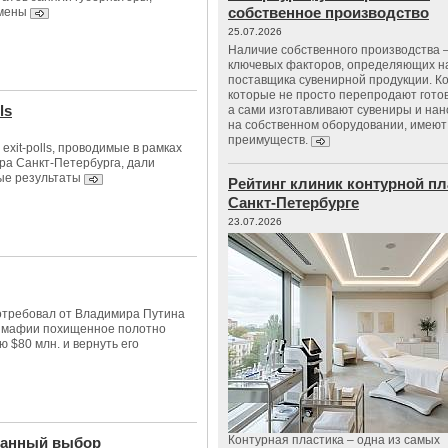
собственное производство
мены
25.07.2026
Наличие собственного производства –
ключевых факторов, определяющих н
поставщика сувенирной продукции. К
которые не просто перепродают гото
ls
а сами изготавливают сувениры и нан
на собственном оборудовании, имеют
преимуществ.
xit-polls, проводимые в рамках
ра Санкт-Петербурга, дали
ые результаты
Рейтинг клиник контурной пл
Санкт-Петербурге
23.07.2026
отребовал от Владимира Путина
й мафии похищенное полотно
 $80 млн. и вернуть его
Контурная пластика – одна из самых
данный выбор