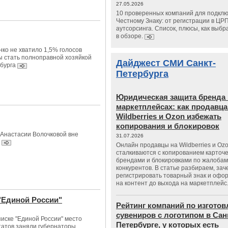
27.05.2026
10 проверенных компаний для подклю
Честному Знаку: от регистрации в ЦР
аутсорсинга. Список, плюсы, как выбр
в обзоре.
ко не хватило 1,5% голосов
ы стать полноправной хозяйкой
Дайджест СМИ Санкт-
бурга
Петербурга
Юридическая защита бренда 
маркетплейсах: как продавц
Wildberries и Ozon избежать
копирования и блокировок
Анастасии Волочковой вне
31.07.2026
Онлайн продавцы на Wildberries и Oz
сталкиваются с копированием карточе
брендами и блокировками по жалобам
конкурентов. В статье разбираем, зач
регистрировать товарный знак и офо
на контент до выхода на маркетплейс
"Единой России"
Рейтинг компаний по изгото
сувениров с логотипом в Сан
иске "Единой России" место
Петербурге, у которых есть
атов заняли губернаторы,