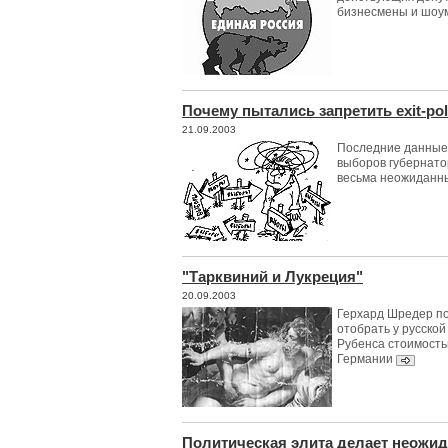
бизнесмены и шоу
Почему пытались запретить exit-pol
21.09.2003
Последние данные e
выборов губернато
весьма неожиданн
"Тарквиний и Лукреция"
20.09.2003
Герхард Шредер п
отобрать у русско
Рубенса стоимостью
Германии
Политическая элита делает неожи