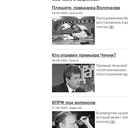
Пляшите, гражданка Волочкова
29.09.2003, Газета.Ру
Распоряжением Ми
восстановлена в д
театра
Кто отравил премьера Чечни?
28.09.2003, Газета
Премьер Чечнской 
госпитализирован.
гепатотропным яд
КПРФ под вопросом
27.09.2003, Известия
В компартии назре
который может обе
голосов