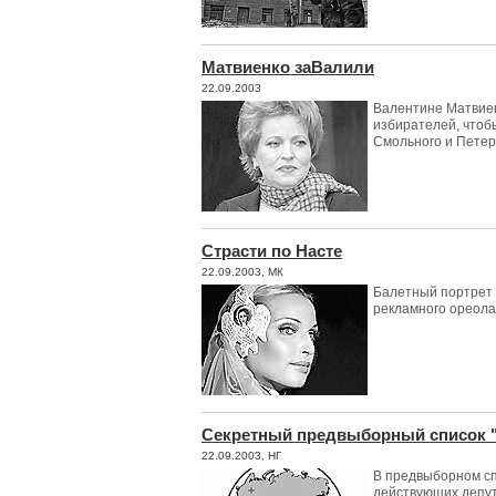
Матвиенко заВалили
22.09.2003
Валентине Матвиен
избирателей, чтоб
Смольного и Петер
Страсти по Hасте
22.09.2003, МК
Балетный портрет 
рекламного ореола
Секретный предвыборный список 
22.09.2003, НГ
В предвыборном сп
действующих депут