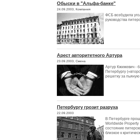
Обыски в "Альфа-банке"
24.09.2003, Компания
ФСБ возбудила уго
руководства питер
Арест авторитетного Артура
23.09.2003, Смена
Артур Кжижевич - 
Петербургу («второ
решетку за пьяную
Петербургу грозит разруха
22.09.2003
В Петербурге прош
Worldwide Propert
состояние питерск
близкое к критиче