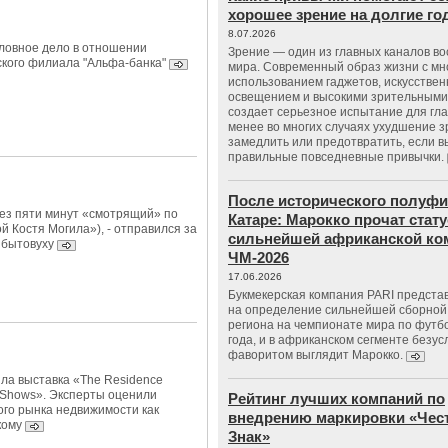
хорошее зрение на долгие г
8.07.2026
ловное дело в отношении
Зрение — один из главных каналов в
ского филиала "Альфа-банка"
мира. Современный образ жизни с м
использованием гаджетов, искусстве
освещением и высокими зрительными
создает серьезное испытание для гла
менее во многих случаях ухудшение 
замедлить или предотвратить, если 
правильные повседневные привычки.
После исторического полуфи
без пяти минут «смотрящий» по
Катаре: Марокко прочат стату
й Костя Могила»), - отправился за
сильнейшей африканской ко
 бытовуху
ЧМ-2026
17.06.2026
Букмекерская компания PARI предста
на определение сильнейшей сборной
региона на чемпионате мира по футб
года, и в африканском сегменте безу
фаворитом выглядит Марокко.
ла выставка «The Residence
y Shows». Эксперты оценили
Рейтинг лучших компаний по
ого рынка недвижимости как
внедрению маркировки «Чес
скому
Знак»