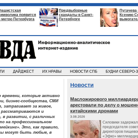
Фашистская
Предвыборные
Пугачева
символика появится
скандалы в Санкт-
Ксению С
в метро Петербурга
Петербурге
вымогате
СТИ
ДАЙДЖЕСТ
ИХ НРАВЫ
НОВОСТИ СПБ
БУДНИ СЕВЕРО-
Новости
 времени, которые активно
Масложирового миллиардера
и, бизнес-сообщества, СМИ
арестовали по делу о мошенн
, затрагивает за живое,
китайскими дронами
я рассматриваются и
, в развитии, с различных
3.08.2026
что на профессиональном
Силовики задержал
ейкинг». Это, как правило,
председателя сове
директоров пищево
емы могут быть любые, в
«Эфко» миллиарде