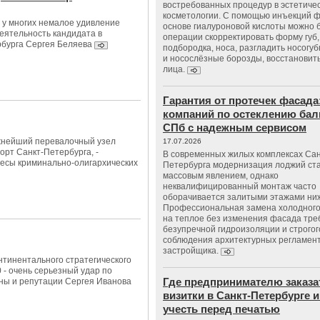
востребованных процедур в эстетиче
косметологии. С помощью инъекций 
 у многих немалое удивление
основе гиалуроновой кислоты можно 
еятельность кандидата в
операции скорректировать форму губ, 
бурга Сергея Беляева
подбородка, носа, разгладить носогу
и носослёзные борозды, восстановить
лица.
Гарантия от протечек фасада
компаний по остеклению бал
СПб с надежным сервисом
жнейший перевалочный узел
17.07.2026
орт Санкт-Петербурга, -
В современных жилых комплексах Сан
есы криминально-олигархических
Петербурга модернизация лоджий ст
массовым явлением, однако
неквалифицированный монтаж часто
оборачивается залитыми этажами ни
Профессиональная замена холодного
на теплое без изменения фасада тре
безупречной гидроизоляции и строгог
соблюдения архитектурных регламен
застройщика.
тинентального стратегического
 - очень серьезный удар по
Где предпринимателю заказа
ны и репутации Сергея Иванова
визитки в Санкт-Петербурге и
учесть перед печатью