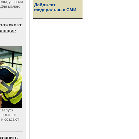
цены, условия
Дайджест
 Для малого
федеральных СМИ
олжского:
еняющие
 запуск
роектов в
а и создают
хранить