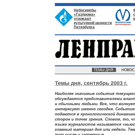
Небоскрёбы
«Газпрома»
угрожают
культурной ценности
Петербурга
ТЕМЫ ДНЯ
НОВО
Темы дня,
сентябрь 2003 г.
Наиболее значимые события текущего
обсуждаются представителями власт
и обычными людьми. Все, что волнует
интересует именно сегодня. Событи
подаются в хронологической динамике
сторон и точек зрения. Словом, то, 
языке журналистов называется «ньюсм
главный материал дня или недели. Т
том числе и запретные.