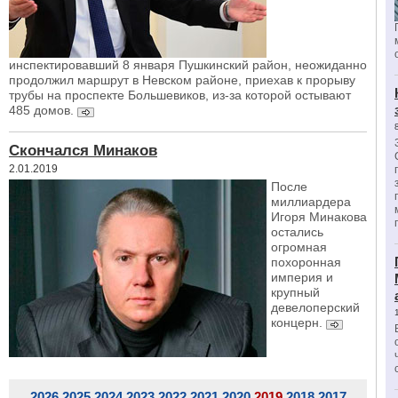
инспектировавший 8 января Пушкинский район, неожиданно
продолжил маршрут в Невском районе, приехав к прорыву
трубы на проспекте Большевиков, из-за которой остывают
485 домов.
Скончался Минаков
2.01.2019
После
миллиардера
Игоря Минакова
остались
огромная
похоронная
империя и
крупный
девелоперский
концерн.
2026
2025
2024
2023
2022
2021
2020
2019
2018
2017