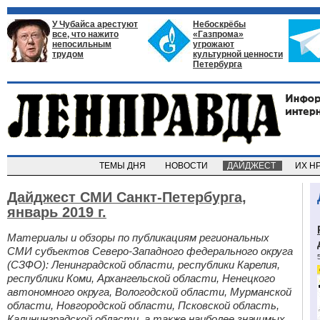
У Чубайса арестуют
Небоскрёбы
все, что нажито
«Газпрома»
непосильным
угрожают
трудом
культурной ценности
Петербурга
ТЕМЫ ДНЯ
НОВОСТИ
ДАЙДЖЕСТ
ИХ Н
Дайджест СМИ Санкт-Петербурга,
январь 2019 г.
Материалы и обзоры по публикациям региональных
СМИ субъектов Северо-Западного федерального округа
(СЗФО): Ленинградской области, республики Карелия,
республики Коми, Архангельской области, Ненецкого
автономного округа, Вологодской области, Мурманской
области, Новгородской области, Псковской область,
Калининградской области, а также наиболее значимых