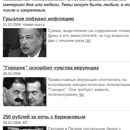
материал дня или недели. Темы могут быть любые, в т
числе и запретные.
Грызлов победил инфляцию
31.03.2006, Новая газета
Сумма, выделяемая на содержание спике
Думы и его заместителей, за год возросла
два с лишним раза
"Городок" оскорбил чувства верующих
30.03.2006
Православные верующие ополчились на
популярную юмористическую телепрогра
"Городок". Они требуют закрыть
телепрограмму
250 рублей за ночь с Кержаковым
30.03.2006, КП
Сегодня в Питере постельное белье с