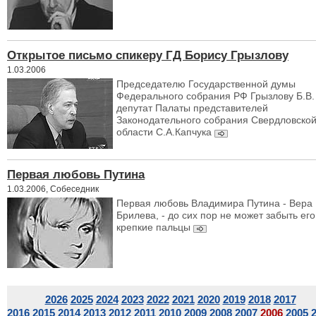
Открытое письмо спикеру ГД Борису Грызлову
1.03.2006
Председателю Государственной думы
Федерального собрания РФ Грызлову Б.В.
депутат Палаты представителей
Законодательного собрания Свердловско
области С.А.Капчука
Первая любовь Путина
1.03.2006, Собеседник
Первая любовь Владимира Путина - Вера
Брилева, - до сих пор не может забыть его
крепкие пальцы
2026
2025
2024
2023
2022
2021
2020
2019
2018
2017
2016
2015
2014
2013
2012
2011
2010
2009
2008
2007
2006
2005