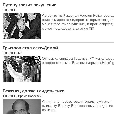
Путину грозит покушение
6.03.2006
Авторитетный журнал Foreign Policy соста
список мировых лидеров, которым сегодн
может грозить покушение, и прогнозирует,
может последовать за этим
Грызлов стал секс-Димой
3.03.2006, МК
Отпрыска спикера Госдумы РФ использов
в порно-фильме “Брачные игры на Неве”
Беженец должен сидеть тихо
1.03.2006, Время новостей
Англичане посоветовали опальному экс-
олигарху Борису Березовскому придержат
язык