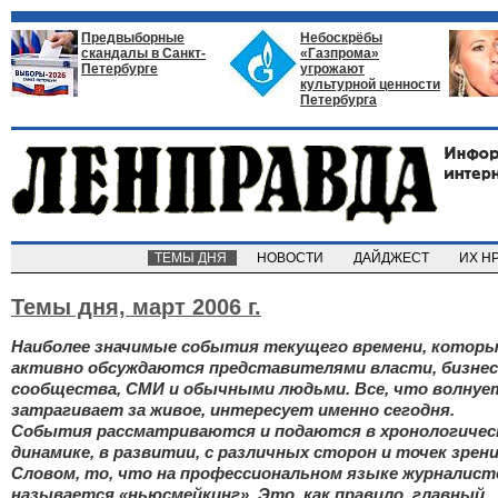
Предвыборные
Небоскрёбы
скандалы в Санкт-
«Газпрома»
Петербурге
угрожают
культурной ценности
Петербурга
ТЕМЫ ДНЯ
НОВОСТИ
ДАЙДЖЕСТ
ИХ Н
Темы дня,
март 2006 г.
Наиболее значимые события текущего времени, котор
активно обсуждаются представителями власти, бизнес
сообщества, СМИ и обычными людьми. Все, что волнуе
затрагивает за живое, интересует именно сегодня.
События рассматриваются и подаются в хронологичес
динамике, в развитии, с различных сторон и точек зрени
Словом, то, что на профессиональном языке журналист
называется «ньюсмейкинг». Это, как правило, главный