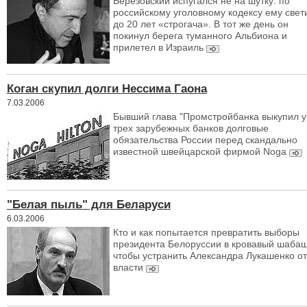
Березовский испугался не на шутку: по
российскому уголовному кодексу ему свет
до 20 лет «строгача». В тот же день он
покинул берега туманного Альбиона и
прилетел в Израиль
Коган скупил долги Нессима Гаона
7.03.2006
Бывший глава "Промстройбанка выкупил у
трех зарубежных банков долговые
обязательства России перед скандально
известной швейцарской фирмой Noga
"Белая пыль" для Беларуси
6.03.2006
Кто и как попытается превратить выборы
президента Белоруссии в кровавый шабаш
чтобы устранить Александра Лукашенко от
власти