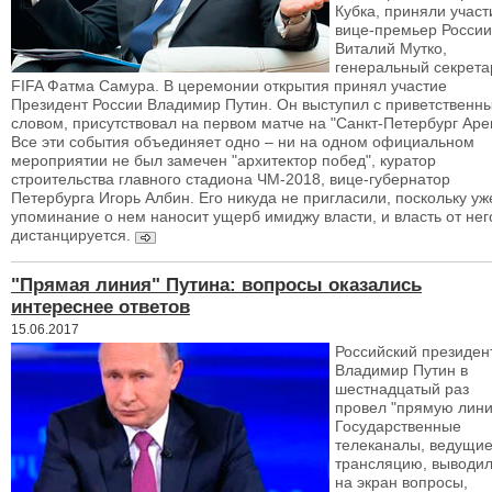
Кубка, приняли участ
вице-премьер России
Виталий Мутко,
генеральный секрета
FIFA Фатма Самура. В церемонии открытия принял участие
Президент России Владимир Путин. Он выступил с приветственн
словом, присутствовал на первом матче на "Санкт-Петербург Аре
Все эти события объединяет одно ‒ ни на одном официальном
мероприятии не был замечен "архитектор побед", куратор
строительства главного стадиона ЧМ-2018, вице-губернатор
Петербурга Игорь Албин. Его никуда не пригласили, поскольку уж
упоминание о нем наносит ущерб имиджу власти, и власть от нег
дистанцируется.
"Прямая линия" Путина: вопросы оказались
интереснее ответов
15.06.2017
Российский президен
Владимир Путин в
шестнадцатый раз
провел "прямую лини
Государственные
телеканалы, ведущи
трансляцию, выводи
на экран вопросы,