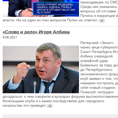
приходившие по СМС
Среди них оказались
вопросы об отставке
Путина и коррупции 
власти. Ни на один из этих вопросов Путин не ответил.
«Слово и дело» Игоря Албина
9.06.2017
Питерский «Зенит»
нанес вице-губернат
Санкт-Петербурга Иг
Албину очередной
штрафной удар.
Буквально за пару дн
до Петербургского
экономического фор
клуб заявил о том, чт
намерен построить д
себя новый стадион.
Пожалуй, нетрудно
догадаться, о чем говорили в кулуарах форума высокопоставлен
болельщики клуба и к каким последствиям для городского
начальства это приведет.