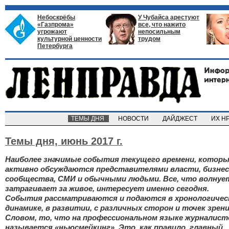
Небоскрёбы
У Чубайса арестуют
«Газпрома»
все, что нажито
угрожают
непосильным
культурной ценности
трудом
Петербурга
ТЕМЫ ДНЯ
НОВОСТИ
ДАЙДЖЕСТ
ИХ Н
Темы дня,
июнь 2017 г.
Наиболее значимые события текущего времени, котор
активно обсуждаются представителями власти, бизнес
сообщества, СМИ и обычными людьми. Все, что волнуе
затрагивает за живое, интересует именно сегодня.
События рассматриваются и подаются в хронологичес
динамике, в развитии, с различных сторон и точек зрени
Словом, то, что на профессиональном языке журналист
называется «ньюсмейкинг». Это, как правило, главный