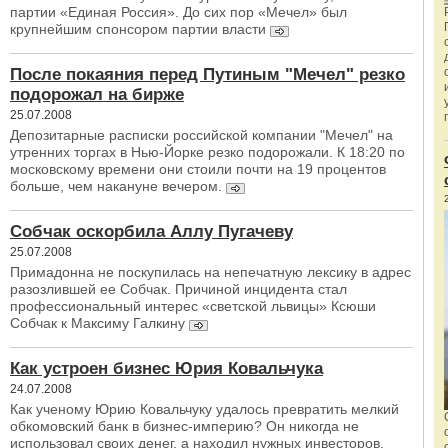
партии «Единая Россия». До сих пор «Мечел» был
крупнейшим спонсором партии власти
После покаяния перед Путиным "Мечел" резко
подорожал на бирже
25.07.2008
Депозитарные расписки российской компании "Мечел" на
утренних торгах в Нью-Йорке резко подорожали. К 18:20 по
московскому времени они стоили почти на 19 процентов
больше, чем накануне вечером.
Собчак оскорбила Аллу Пугачеву
25.07.2008
Примадонна не поскупилась на непечатную лексику в адрес
разозлившей ее Собчак. Причиной инцидента стал
профессиональный интерес «светской львицы» Ксюши
Собчак к Максиму Галкину
Как устроен бизнес Юрия Ковальчука
24.07.2008
Как ученому Юрию Ковальчуку удалось превратить мелкий
обкомовский банк в бизнес-империю? Он никогда не
использовал своих денег, а находил нужных инвесторов,