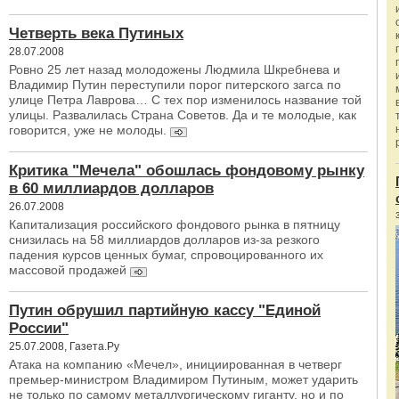
Четверть века Путиных
28.07.2008
Ровно 25 лет назад молодожены Людмила Шкребнева и
Владимир Путин переступили порог питерского загса по
улице Петра Лаврова… С тех пор изменилось название той
улицы. Развалилась Страна Советов. Да и те молодые, как
говорится, уже не молоды.
Критика "Мечела" обошлась фондовому рынку
в 60 миллиардов долларов
26.07.2008
Капитализация российского фондового рынка в пятницу
снизилась на 58 миллиардов долларов из-за резкого
падения курсов ценных бумаг, спровоцированного их
массовой продажей
Путин обрушил партийную кассу "Единой
России"
25.07.2008, Газета.Ру
Атака на компанию «Мечел», инициированная в четверг
премьер-министром Владимиром Путиным, может ударить
не только по самому металлургическому гиганту, но и по