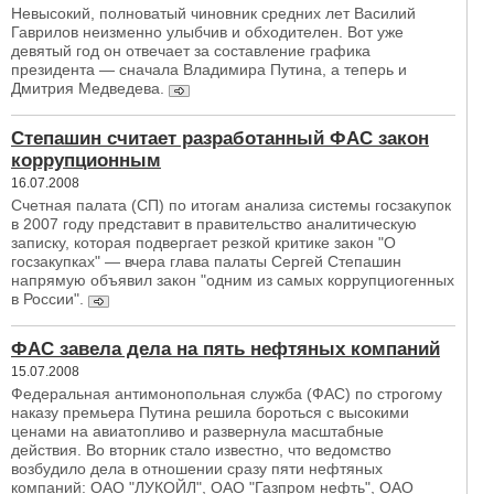
Невысокий, полноватый чиновник средних лет Василий
Гаврилов неизменно улыбчив и обходителен. Вот уже
девятый год он отвечает за составление графика
президента — сначала Владимира Путина, а теперь и
Дмитрия Медведева.
Степашин считает разработанный ФАС закон
коррупционным
16.07.2008
Счетная палата (СП) по итогам анализа системы госзакупок
в 2007 году представит в правительство аналитическую
записку, которая подвергает резкой критике закон "О
госзакупках" — вчера глава палаты Сергей Степашин
напрямую объявил закон "одним из самых коррупциогенных
в России".
ФАС завела дела на пять нефтяных компаний
15.07.2008
Федеральная антимонопольная служба (ФАС) по строгому
наказу премьера Путина решила бороться с высокими
ценами на авиатопливо и развернула масштабные
действия. Во вторник стало известно, что ведомство
возбудило дела в отношении сразу пяти нефтяных
компаний: ОАО "ЛУКОЙЛ", ОАО "Газпром нефть", ОАО