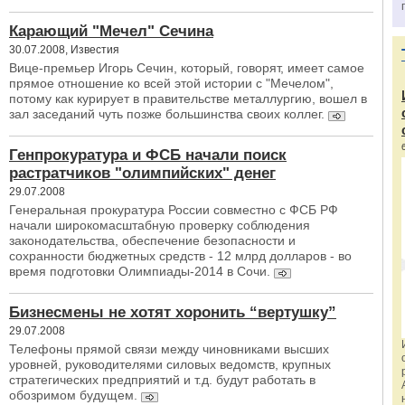
Карающий "Мечел" Сечина
30.07.2008, Известия
Вице-премьер Игорь Сечин, который, говорят, имеет самое
прямое отношение ко всей этой истории с "Мечелом",
потому как курирует в правительстве металлургию, вошел в
зал заседаний чуть позже большинства своих коллег.
Генпрокуратура и ФСБ начали поиск
растратчиков "олимпийских" денег
29.07.2008
Генеральная прокуратура России совместно с ФСБ РФ
начали широкомасштабную проверку соблюдения
законодательства, обеспечение безопасности и
сохранности бюджетных средств - 12 млрд долларов - во
время подготовки Олимпиады-2014 в Сочи.
Бизнесмены не хотят хоронить “вертушку”
29.07.2008
Телефоны прямой связи между чиновниками высших
уровней, руководителями силовых ведомств, крупных
стратегических предприятий и т.д. будут работать в
обозримом будущем.