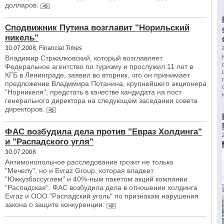
долларов.
Сподвижник Путина возглавит "Норильский
никель"
30.07.2008, Financial Times
Владимир Стржалковский, который возглавляет
Федеральное агентство по туризму и прослужил 11 лет в
КГБ в Ленинграде, заявил во вторник, что он принимает
предложение Владимира Потанина, крупнейшего акционера
"Норникеля", предстать в качестве кандидата на пост
генерального директора на следующем заседании совета
директоров.
ФАС возбудила дела против "Евраз Холдинга"
и "Распадского угля"
30.07.2008
Антимонопольное расследование грозит не только
"Мечелу", но и Evraz Group, которая владеет
"Южкузбассуглем" и 40%-ным пакетом акций компании
"Распадская". ФАС возбудила дела в отношении холдинга
Evraz и ООО "Распадский уголь" по признакам нарушения
закона о защите конкуренции.