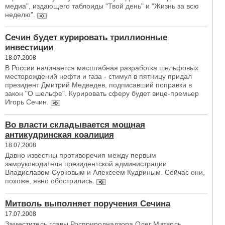
медиа", издающего таблоиды "Твой день" и "Жизнь за всю
неделю".
Сечин будет курировать триллионные
инвестиции
18.07.2008
В России начинается масштабная разработка шельфовых
месторождений нефти и газа - стимул в пятницу придал
президент Дмитрий Медведев, подписавший поправки в
закон "О шельфе". Курировать сферу будет вице-премьер
Игорь Сечин.
Во власти складывается мощная
антикудринская коалиция
18.07.2008
Давно известны противоречия между первым
замруководителя президентской администрации
Владиславом Сурковым и Алексеем Кудриным. Сейчас они,
похоже, явно обострились.
Митволь выполняет поручения Сечина
17.07.2008
Заместитель главы Росприроднадзора Олег Митволь,