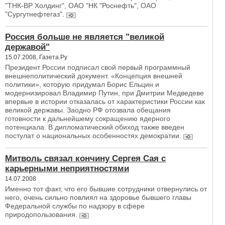
"ТНК-ВР Холдинг", ОАО "НК "Роснефть", ОАО
"Сургутнефтегаз".
Россия больше не является "великой
державой"
15.07.2008, Газета.Ру
Президент России подписал свой первый программный
внешнеполитический документ. «Концепция внешней
политики», которую придумал Борис Ельцин и
модернизировал Владимир Путин, при Дмитрии Медведеве
впервые в истории отказалась от характеристики России как
великой державы. Заодно РФ отозвала обещания
готовности к дальнейшему сокращению ядерного
потенциала. В дипломатический обиход также введен
постулат о национальных особенностях демократии.
Митволь связал кончину Сергея Сая с
карьерными неприятностями
14.07.2008
Именно тот факт, что его бывшие сотрудники отвернулись от
него, очень сильно повлиял на здоровье бывшего главы
Федеральной службы по надзору в сфере
природопользования.