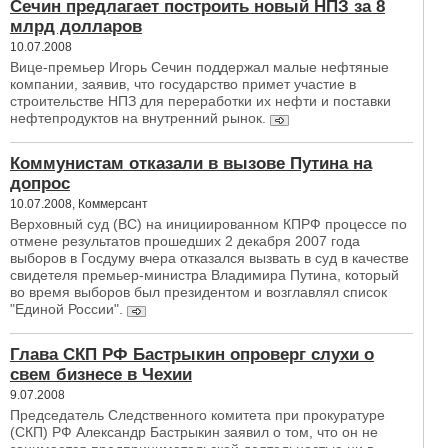
Сечин предлагает построить новый НПЗ за 8
млрд долларов
10.07.2008
Вице-премьер Игорь Сечин поддержал малые нефтяные
компании, заявив, что государство примет участие в
строительстве НПЗ для переработки их нефти и поставки
нефтепродуктов на внутренний рынок.
Коммунистам отказали в вызове Путина на
допрос
10.07.2008, Коммерсант
Верховный суд (ВС) на инициированном КПРФ процессе по
отмене результатов прошедших 2 декабря 2007 года
выборов в Госдуму вчера отказался вызвать в суд в качестве
свидетеля премьер-министра Владимира Путина, который
во время выборов был президентом и возглавлял список
"Единой России".
Глава СКП РФ Бастрыкин опроверг слухи о
свем бизнесе в Чехии
9.07.2008
Председатель Следственного комитета при прокуратуре
(СКП) РФ Александр Бастрыкин заявил о том, что он не