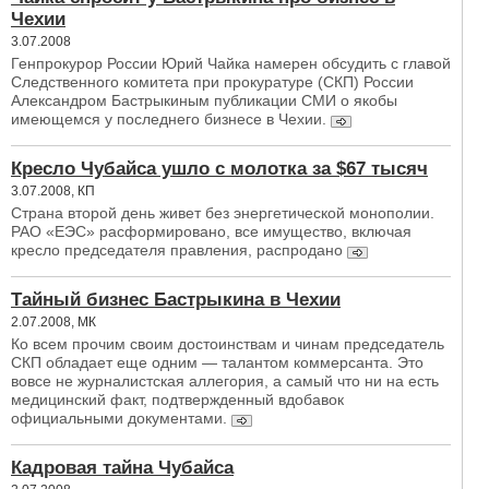
Чехии
3.07.2008
Генпрокурор России Юрий Чайка намерен обсудить с главой
Следственного комитета при прокуратуре (СКП) России
Александром Бастрыкиным публикации СМИ о якобы
имеющемся у последнего бизнесе в Чехии.
Кресло Чубайса ушло с молотка за $67 тысяч
3.07.2008, КП
Страна второй день живет без энергетической монополии.
РАО «ЕЭС» расформировано, все имущество, включая
кресло председателя правления, раcпродано
Тайный бизнес Бастрыкина в Чехии
2.07.2008, МК
Ко всем прочим своим достоинствам и чинам председатель
СКП обладает еще одним — талантом коммерсанта. Это
вовсе не журналистская аллегория, а самый что ни на есть
медицинский факт, подтвержденный вдобавок
официальными документами.
Кадровая тайна Чубайса