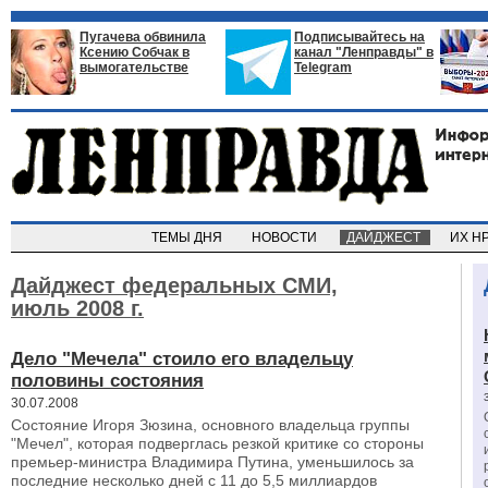
Пугачева обвинила
Подписывайтесь на
Ксению Собчак в
канал "Ленправды" в
вымогательстве
Telegram
ТЕМЫ ДНЯ
НОВОСТИ
ДАЙДЖЕСТ
ИХ Н
Дайджест федеральных СМИ,
июль 2008 г.
Дело "Мечела" стоило его владельцу
половины состояния
30.07.2008
Состояние Игоря Зюзина, основного владельца группы
"Мечел", которая подверглась резкой критике со стороны
премьер-министра Владимира Путина, уменьшилось за
последние несколько дней с 11 до 5,5 миллиардов