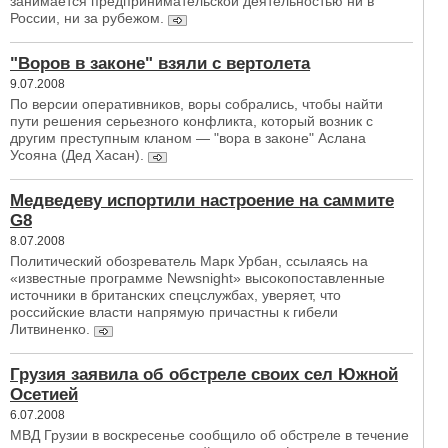
занимается предпринимательской деятельностью ни в
России, ни за рубежом.
"Воров в законе" взяли с вертолета
9.07.2008
По версии оперативников, воры собрались, чтобы найти
пути решения серьезного конфликта, который возник с
другим преступным кланом — "вора в законе" Аслана
Усояна (Дед Хасан).
Медведеву испортили настроение на саммите
G8
8.07.2008
Политический обозреватель Марк Урбан, ссылаясь на
«известные программе Newsnight» высокопоставленные
источники в британских спецслужбах, уверяет, что
российские власти напрямую причастны к гибели
Литвиненко.
Грузия заявила об обстреле своих сел Южной
Осетией
6.07.2008
МВД Грузии в воскресенье сообщило об обстреле в течение