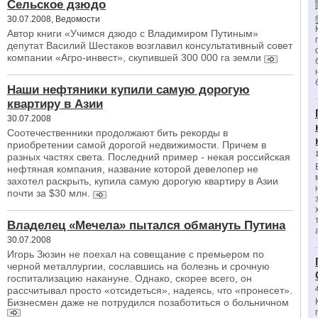
Сельское дзюдо
30.07.2008, Ведомости
Автор книги «Учимся дзюдо с Владимиром Путиным»
депутат Василий Шестаков возглавил консультативный совет
компании «Агро-инвест», скупившей 300 000 га земли
Наши нефтяники купили самую дорогую
квартиру в Азии
30.07.2008
Соотечественники продолжают бить рекорды в
приобретении самой дорогой недвижимости. Причем в
разных частях света. Последний пример - некая российская
нефтяная компания, название которой девелопер не
захотел раскрыть, купила самую дорогую квартиру в Азии
почти за $30 млн.
Владелец «Мечела» пытался обмануть Путина
30.07.2008
Игорь Зюзин не поехал на совещание с премьером по
черной металлургии, сославшись на болезнь и срочную
госпитализацию накануне. Однако, скорее всего, он
рассчитывал просто «отсидеться», надеясь, что «пронесет».
Бизнесмен даже не потрудился позаботиться о больничном