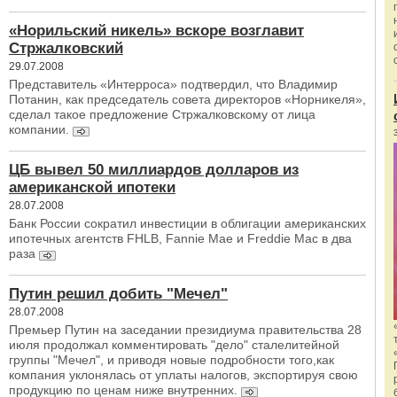
«Норильский никель» вскоре возглавит
Стржалковский
29.07.2008
Представитель «Интерроса» подтвердил, что Владимир
Потанин, как председатель совета директоров «Норникеля»,
сделал такое предложение Стржалковскому от лица
компании.
ЦБ вывел 50 миллиардов долларов из
американской ипотеки
28.07.2008
Банк России сократил инвестиции в облигации американских
ипотечных агентств FHLB, Fannie Mae и Freddie Mac в два
раза
Путин решил добить "Мечел"
28.07.2008
Премьер Путин на заседании президиума правительства 28
июля продолжал комментировать "дело" сталелитейной
группы "Мечел", и приводя новые подробности того,как
компания уклонялась от уплаты налогов, экспортируя свою
продукцию по ценам ниже внутренних.