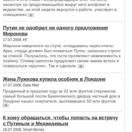
несмотря на продолжающийся вокруг него конфликт в
ведомстве, на этой неделе вернулся к работе, участвует в
совещаниях
Путин не одобрил ни одного предложения
Миронова
17.07.2008, НГ
Миронов извертелся на стуле, оглядываясь через плечо.
Арка, откуда должен был появиться Путин, оказалась строго
за спиной. Получалось, что гости проявляют невежливость к
хозяину. Спикер шепотом предложил своим замам встать и
повернуться «кругом». Так и сделали.
Жена Лужкова купила особняк в Лондоне
17.07.2008, Daily Mail
Проданный в прошлом году за 32 млн фунтов стерлингов,
самый большой после Букингемского дворца частный дом в
Лондоне нашел покупателя, выложившего 50 млн фунтов.
К кому обращаться, чтобы попасть на встречу
с Путиным и Медведевым
16.07.2008, Smart Money