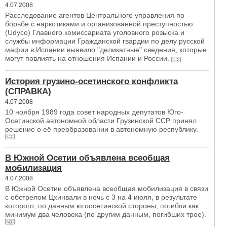
4.07.2008
Расследование агентов Центрального управления по
борьбе с наркотиками и организованной преступностью
(Udyco) Главного комиссариата уголовного розыска и
службы информации Гражданской гвардии по делу русской
мафии в Испании выявило "деликатные" сведения, которые
могут повлиять на отношения Испании и России.
История грузино-осетинского конфликта
(СПРАВКА)
4.07.2008
10 ноября 1989 года совет народных депутатов Юго-
Осетинской автономной области Грузинской ССР принял
решение о её преобразовании в автономную республику.
В Южной Осетии объявлена всеобщая
мобилизация
4.07.2008
В Южной Осетии объявлена всеобщая мобилизация в связи
с обстрелом Цхинвали в ночь с 3 на 4 июля, в результате
которого, по данным югоосетинской стороны, погибли как
минимум два человека (по другим данным, погибших трое).