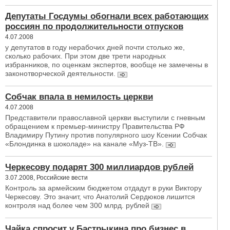
Депутаты Госдумы обогнали всех работающих
россиян по продолжительности отпусков
4.07.2008
у депутатов в году нерабочих дней почти столько же,
сколько рабочих. При этом две трети народных
избранников, по оценкам экспертов, вообще не замечены в
законотворческой деятельности.
Собчак впала в немилость церкви
4.07.2008
Представители православной церкви выступили с гневным
обращением к премьер-министру Правительства РФ
Владимиру Путину против популярного шоу Ксении Собчак
«Блондинка в шоколаде» на канале «Муз-ТВ».
Черкесову подарят 300 миллиардов рублей
3.07.2008, Российские вести
Контроль за армейским бюджетом отдадут в руки Виктору
Черкесову. Это значит, что Анатолий Сердюков лишится
контроля над более чем 300 млрд. рублей
Чайка спросит у Бастрыкина про бизнес в