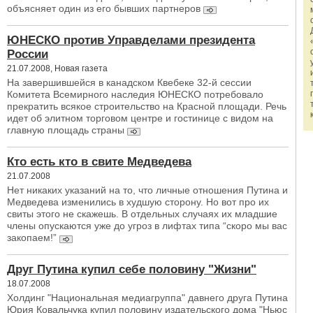
объясняет один из его бывших партнеров
ЮНЕСКО против Управделами президента
России
21.07.2008, Новая газета
На завершившейся в канадском Квебеке 32-й сессии
Комитета Всемирного наследия ЮНЕСКО потребовало
прекратить всякое строительство на Красной площади. Речь
идет об элитном торговом центре и гостинице с видом на
главную площадь страны
Кто есть кто в свите Медведева
21.07.2008
Нет никаких указаний на то, что личные отношения Путина и
Медведева изменились в худшую сторону. Но вот про их
свиты этого не скажешь. В отдельных случаях их младшие
члены опускаются уже до угроз в лифтах типа “скоро мы вас
закопаем!”
Друг Путина купил себе половину "Жизни"
18.07.2008
Холдинг "Национальная медиагруппа" давнего друга Путина
Юрия Ковальчука купил половину издательского дома "Ньюс