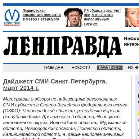
Фашистская
У Чубайса арестуют
символика появится
все, что нажито
в метро Петербурга
непосильным
трудом
ТЕМЫ ДНЯ
НОВОСТИ
ДАЙДЖЕСТ
ИХ Н
Дайджест СМИ Санкт-Петербурга,
март 2014 г.
Материалы и обзоры по публикациям региональных
СМИ субъектов Северо-Западного федерального округа
(СЗФО): Ленинградской области, республики Карелия,
республики Коми, Архангельской области, Ненецкого
автономного округа, Вологодской области, Мурманской
области, Новгородской области, Псковской область,
Калининградской области, а также наиболее значимых