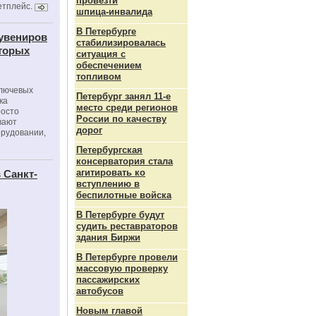
провезти
етплейс.
шпица‑инвалида
В Петербурге
сувениров
стабилизировалась
оторых
ситуация с
обеспечением
топливом
ключевых
Петербург занял 11-е
ка
место среди регионов
росто
России по качеству
вают
дорог
орудовании,
Петербургская
консерватория стала
агитировать ко
 Санкт-
вступлению в
беспилотные войска
В Петербурге будут
судить реставраторов
здания Биржи
В Петербурге провели
массовую проверку
пассажирских
автобусов
Новым главой