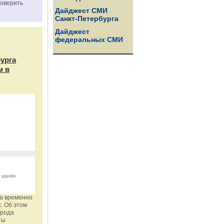
роверить
Дайджест СМИ
Санкт-Петербурга
Дайджест
федеральных СМИ
бурга
м в
га временно
. Об этом
орода
ты