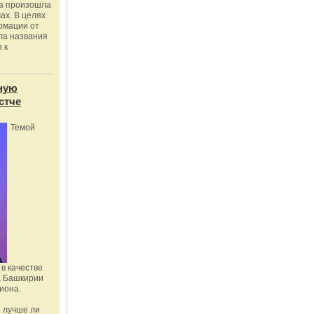
ка произошла
ах. В целях
рмации от
ла названия
 к
ную
стче
Темой
в качестве
а Башкирии
иона.
 лучше ли