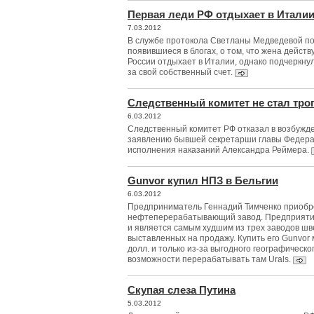
Первая леди РФ отдыхает в Италии 
7.03.2012
В службе протокола Светланы Медведевой по
появившиеся в блогах, о том, что жена дейст
России отдыхает в Италии, однако подчеркнул
за свой собственный счет.
Следственный комитет не стал тро
6.03.2012
Следственный комитет РФ отказал в возбужде
заявлению бывшей секретарши главы Федер
исполнения наказаний Александра Реймера.
Gunvor купил НПЗ в Бельгии
6.03.2012
Предприниматель Геннадий Тимченко приобр
нефтеперерабатывающий завод. Предприятие
и является самым худшим из трех заводов шве
выставленных на продажу. Купить его Gunvor 
долл. и только из-за выгодного географическо
возможности перерабатывать там Urals.
Скупая слеза Путина
5.03.2012