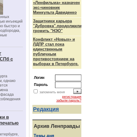
«Ленфильма» назначен
экс-чиновник
Минкульта Давиденко
анных
Защитники карьера
щью инъекций
"Дубровка".продолжили
но быстро и
подбородка,
громить "НЭО"
зные
Конфликт «Новых» и
ЛДПР стал пока
единственным
г
публичным
 СПб с
противостоянием на
выборах в Петербурге.
урга
Логин
, однако
Пароль
ется
мена
запомнить меня
я фасада
регистрация
 соблюдения
забыли пароль?
Редакция
ки в
 печатью
Архив Ленправды
Петербурге,
Темы дня