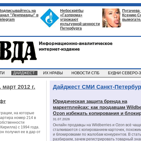
Подписывайтесь на
Небоскрёбы
Пугачева
канал "Ленправды" в
«Газпрома»
Ксению С
Telegram
угрожают
вымогате
культурной ценности
Петербурга
СТИ
ДАЙДЖЕСТ
ИХ НРАВЫ
НОВОСТИ СПБ
БУДНИ СЕВЕРО-
,
март 2012 г.
Дайджест СМИ Санкт-Петербур
ифт
Юридическая защита бренда на
маркетплейсах: как продавцам Wildbe
Ozon избежать копирования и блоки
рации, на которые
вартира номер 214 в
31.07.2026
собственности
Онлайн продавцы на Wildberries и Ozon всё чащ
Кирилла) с 1994 года.
сталкиваются с копированием карточек, похожи
он получил ее в дар от
и блокировками по жалобам конкурентов. В стат
разбираем, зачем регистрировать товарный зна