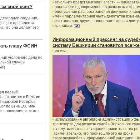
нескольких представителей власти — киберата
за свой счет?
практически одновременно на разных платформ
недопущения распространения фейковой инфо
имени парламентариев часть депутатов измени
дтвердили сведения,
своих каналов, другие полностью закрыли доступ
вующего президента
страницам.
и, что она делает это
Информационный прессинг на судеб
систему Башкирии становится все же
гать главу ФСИН
3.08.2026
нии уголовного дела по
альной службы
ел первый
 находится в Бельгии
йцарской Petroplus,
мог по цене 100 млн
го положения, а также
«использования автопарка администрации Уфы 
транспорта для развоза судей» Верховного суд
«возмутились» на совещании правительства рег
Примечательно, что произошло это на фоне
развернувшейся информационной кампании. Не