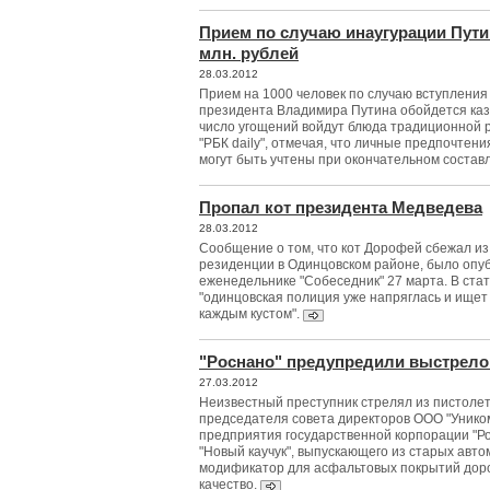
Прием по случаю инаугурации Пути
млн. рублей
28.03.2012
Прием на 1000 человек по случаю вступления
президента Владимира Путина обойдется казн
число угощений войдут блюда традиционной р
"РБК daily", отмечая, что личные предпочтен
могут быть учтены при окончательном соста
Пропал кот президента Медведева
28.03.2012
Сообщение о том, что кот Дорофей сбежал из
резиденции в Одинцовском районе, было опуб
еженедельнике "Собеседник" 27 марта. В стат
"одинцовская полиция уже напряглась и ищет 
каждым кустом".
"Роснано" предупредили выстрело
27.03.2012
Неизвестный преступник стрелял из пистоле
председателя совета директоров ООО "Унико
предприятия государственной корпорации "Р
"Новый каучук", выпускающего из старых авт
модификатор для асфальтовых покрытий дор
качество.