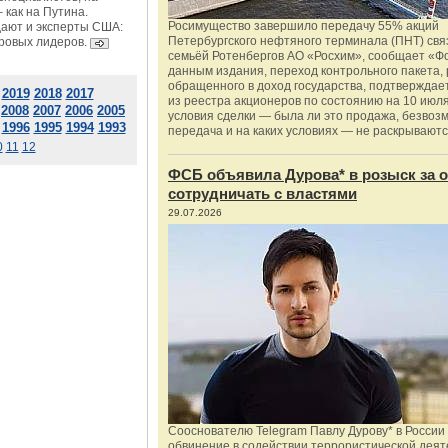
 как на Путина.
Росимущество завершило передачу 55% акций
дают и эксперты США:
Петербургского нефтяного терминала (ПНТ) свя
ровых лидеров.
семьёй Ротенбергов АО «Росхим», сообщает «Ф
данным издания, переход контрольного пакета,
обращенного в доход государства, подтверждае
2019
2018
2017
из реестра акционеров по состоянию на 10 июля
2008
2007
2006
2005
условия сделки — была ли это продажа, безвоз
1996
1995
1994
1993
передача и на каких условиях — не раскрываютс
0
11
12
ФСБ объявила Дурова* в розыск за о
сотрудничать с властями
29.07.2026
Сооснователю Telegram Павлу Дурову* в России
обвинение в содействии террористической деят