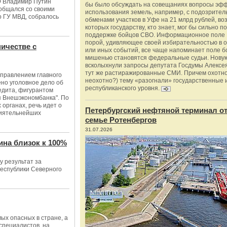
Ф Владимир Путин
бы было обсуждать на совещаниях вопросы эф
общался со своими
использования земель, например, с подозрите
о ГУ МВД, собралось
обменами участков в Уфе на 21 млрд рублей, во
которых государству, кто знает, мог бы сильно п
поддержке бойцов СВО. Информационное поле 
порой, удивляющее своей избирательностью в о
ичестве с
или иных событий, все чаще напоминает поле бо
мишенью становятся федеральные судьи. Нову
всколыхнули запросы депутата Госдумы Алексе
тут же растиражированные СМИ. Причем охотно
правлением главного
неохотно?) тему «разогнали» государственные 
но уголовное дело об
республиканского уровня.
едита, фигурантом
я Внешэкономбанка". По
органах, речь идет о
Петербургский нефтяной терминал о
лиятельнейших
семье Ротенбергов
31.07.2026
ина близок к 100%
у результат за
 республики Северного
ых опасных в стране, а
 специалистов, на