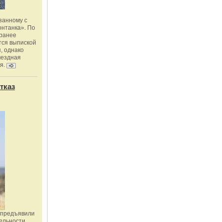
занному с
онтанка». По
 ранее
тся выпиской
, однако
мездная
я.
тказ
 предъявили
ельности,