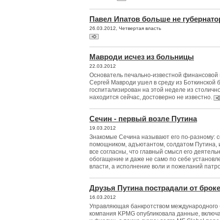
Павел Ипатов больше не губернато
26.03.2012, Четвертая власть
Мавроди исчез из больницы
22.03.2012
Основатель печально-известной финансовой
Сергей Мавроди ушел в среду из Боткинской 
госпитализирован на этой неделе из столичн
находится сейчас, достоверно не известно.
Сечин - первый возле Путина
19.03.2012
Знакомые Сечина называют его по-разному: с
помощником, адъютантом, солдатом Путина, и
все согласны, что главный смысл его деятель
обогащение и даже не само по себе установ
власти, а исполнение воли и пожеланий патр
Друзья Путина пострадали от брок
16.03.2012
Управляющая банкротством международного 
компания KPMG опубликовала данные, включ