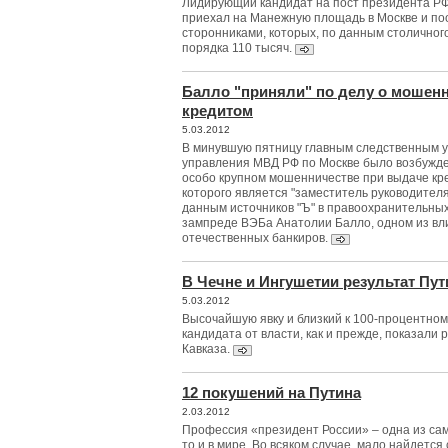
Лидирующий кандидат на пост президента Р
приехал на Манежную площадь в Москве и по
сторонниками, которых, по данным столичног
порядка 110 тысяч.
Балло "приняли" по делу о мошенн
кредитом
5.03.2012
В минувшую пятницу главным следственным у
управления МВД РФ по Москве было возбужде
особо крупном мошенничестве при выдаче кр
которого является "заместитель руководител
данным источников "Ъ" в правоохранительных 
зампреде ВЭБа Анатолии Балло, одном из в
отечественных банкиров.
В Чечне и Ингушетии результат Пут
5.03.2012
Высочайшую явку и близкий к 100-процентном
кандидата от власти, как и прежде, показали
Кавказа.
12 покушений на Путина
2.03.2012
Профессия «президент России» – одна из сам
то и в мире. Во всяком случае, мало найдется