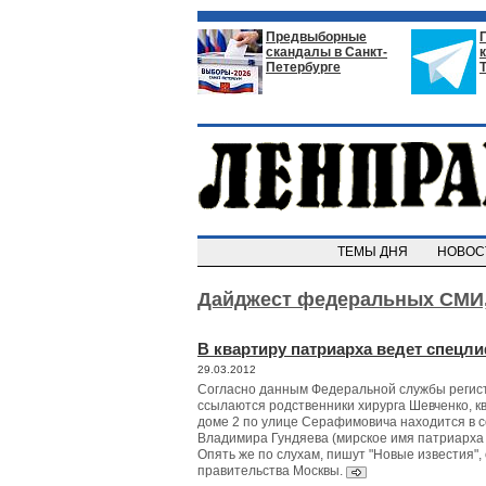
Предвыборные
скандалы в Санкт-
Петербурге
ТЕМЫ ДНЯ
НОВО
Дайджест федеральных СМИ
В квартиру патриарха ведет спецл
29.03.2012
Cогласно данным Федеральной службы регист
ссылаются родственники хирурга Шевченко, к
доме 2 по улице Серафимовича находится в 
Владимира Гундяева (мирское имя патриарха 
Опять же по слухам, пишут "Новые известия", 
правительства Москвы.