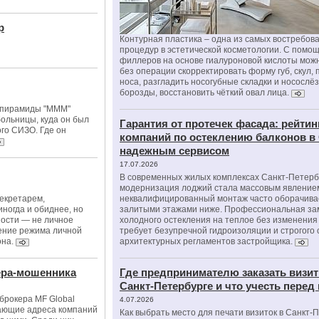
р
Контурная пластика – одна из самых востребов
процедур в эстетической косметологии. С помо
филлеров на основе гиалуроновой кислоты мож
без операции скорректировать форму губ, скул, 
носа, разгладить носогубные складки и носослё
борозды, восстановить чёткий овал лица.
 пирамиды "МММ"
больницы, куда он был
Гарантия от протечек фасада: рейтин
ого СИЗО. Где он
компаний по остеклению балконов в
надежным сервисом
17.07.2026
В современных жилых комплексах Санкт-Петерб
модернизация лоджий стала массовым явлением
екретарем,
неквалифицированный монтаж часто оборачива
ногда и обиднее, но
залитыми этажами ниже. Профессиональная за
ности — не личное
холодного остекления на теплое без изменени
ление режима личной
требует безупречной гидроизоляции и строгого
она.
архитектурных регламентов застройщика.
ера-мошенника
Где предпринимателю заказать визит
Санкт-Петербурге и что учесть перед
брокера MF Global
4.07.2026
ающие адреса компаний
Как выбрать место для печати визиток в Санкт-