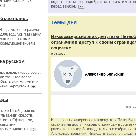
ед ними. Среди них
подготовить макет, подобрать материал и что п
перед заказом.
объяснились
Темы дня
Н, в рамках программы
2008 году усыпил самку
Из‑за хакерских атак депутаты Петер
ически опровергли
ограничили доступ к своим страница
 последующей гибели
соцсетях
6.08.2026
 на русском
ведевой, скорее всего,
как это было после
 Форте дей Марми или
ьвио Берлускони.
леры
етах в Швейцарии по
тмывании" средств,
котиков. Офшорами,
Из‑за волны хакерских атак депутаты Петербур
ежавшими
ограничили доступ к своим страницам в соцсетях
арские адвокаты.
рассказал спикер Законодательного собрания г
Александр Бельский. Инцидент затронул аккаун