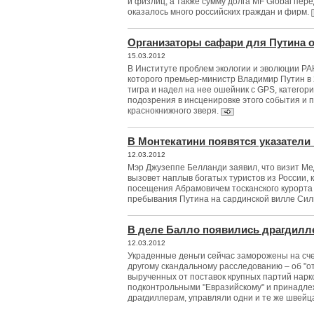
и физлиц, а также сумму долга MF Global пер
оказалось много российских граждан и фирм.
Организаторы сафари для Путина 
15.03.2012
В Институте проблем экологии и эволюции РА
которого премьер-министр Владимир Путин в 
тигра и надел на нее ошейник с GPS, категор
подозрения в инсценировке этого события и
краснокнижного зверя.
В Монтекатини появятся указатели
12.03.2012
Мэр Джузеппе Белланди заявил, что визит Мед
вызовет наплыв богатых туристов из России, 
посещения Абрамовичем тосканского курорта
пребывания Путина на сардинской вилле Сил
В деле Балло появились драгдил
12.03.2012
Украденные деньги сейчас заморожены на сч
другому скандальному расследованию – об "о
вырученных от поставок крупных партий нар
подконтрольными "Евразийскому" и принадл
драгдиллерам, управляли одни и те же швейц