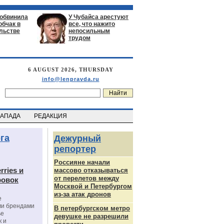
 обвинила
У Чубайса арестуют
обчак в
все, что нажито
льстве
непосильным
трудом
6 AUGUST 2026, THURSDAY
info@lenpravda.ru
ЗАПАДА
РЕДАКЦИЯ
га
Дежурный
репортер
Россияне начали
rries и
массово отказываться
от перелетов между
ровок
Москвой и Петербургом
из-за атак дронов
е
ми брендами
В петербургском метро
ье
девушке не разрешили
к и