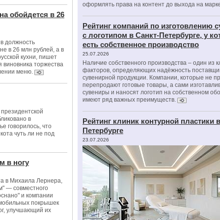
оформлять права на контент до выхода на марк
на обойдется в 26
Рейтинг компаний по изготовлению 
с логотипом в Санкт-Петербурге, у к
 в должность
есть собственное производство
е в 26 млн рублей, а в
25.07.2026
усской кухни, пишет
Наличие собственного производства – один из 
ия виновника торжества
факторов, определяющих надёжность поставщи
влении меню.
сувенирной продукции. Компании, которые не п
перепродают готовые товары, а сами изготавли
сувениры и наносят логотип на собственном об
имеют ряд важных преимуществ.
 президентской
ликовано в
Рейтинг клиник контурной пластики в
ье говорилось, что
Петербурге
кота чуть ли не под
23.07.2026
м в ногу
та в Михаила Лернера,
м" — совместного
оснано" и компании
омобильных покрышек
ог, улучшающий их