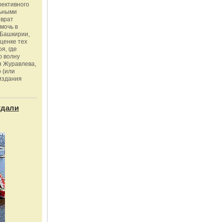
фективного
льными
зврат
омочь в
Башкирии,
ценке тех
я, где
ю волну
я Журавлева,
 (или
издания
тдали