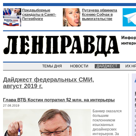
Предвыборные
Пугачева обвинила
скандалы в Санкт-
Ксению Собчак в
Петербурге
вымогательстве
ТЕМЫ ДНЯ
НОВОСТИ
ДАЙДЖЕСТ
ИХ Н
Дайджест федеральных СМИ,
август 2019 г.
Глава ВТБ Костин потратил $2 млн. на интерьеры
27.08.2019
Банкир оказался
большим
поклонником
изысканных
дизайнерских
интерьеров. За