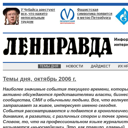
У Чубайса арестуют
Фашистская
все, что нажито
символика появится
непосильным
в метро Петербурга
трудом
ТЕМЫ ДНЯ
НОВОСТИ
ДАЙДЖЕСТ
ИХ Н
Темы дня,
октябрь 2006 г.
Наиболее значимые события текущего времени, котор
активно обсуждаются представителями власти, бизнес
сообщества, СМИ и обычными людьми. Все, что волнуе
затрагивает за живое, интересует именно сегодня.
События рассматриваются и подаются в хронологичес
динамике, в развитии, с различных сторон и точек зрени
Словом, то, что на профессиональном языке журналист
называется «ньюсмейкинг». Это, как правило, главный