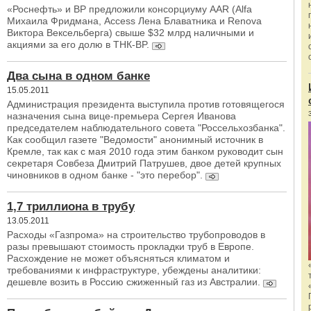
«Роснефть» и BP предложили консорциуму AAR (Alfa
Михаила Фридмана, Access Лена Блаватника и Renova
Виктора Вексельберга) свыше $32 млрд наличными и
акциями за его долю в TНК-BP.
Два сына в одном банке
15.05.2011
Администрация президента выступила против готовящегося
назначения сына вице-премьера Сергея Иванова
председателем наблюдательного совета "Россельхозбанка".
Как сообщил газете "Ведомости" анонимный источник в
Кремле, так как с мая 2010 года этим банком руководит сын
секретаря Совбеза Дмитрий Патрушев, двое детей крупных
чиновников в одном банке - "это перебор".
1,7 триллиона в трубу
13.05.2011
Расходы «Газпрома» на строительство трубопроводов в
разы превышают стоимость прокладки труб в Европе.
Расхождение не может объясняться климатом и
требованиями к инфраструктуре, убеждены аналитики:
дешевле возить в Россию сжиженный газ из Австралии.