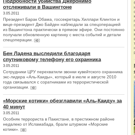
Подробности убийства Джеронимо
отслеживали в Вашингтоне
3.05.2011
Президент Барак Обама, госсекретарь Хиллари Клинтон и
вице-президент Джо Байден наблюдали за спецоперацией
из Вашингтона практически в прямом эфире. Они постоянно
получали обновленную картинку с места событий и детали
спецоперации.
Бен Ладена выследили благодаря
спутниковому телефону его охранника
3.05.2011
Сотрудники ЦРУ перехватили звонки кувейтского охранника
экс-лидера «Аль-Каиды», который в июле и августе 2010
года связывался с соратниками из террористической
организации.
«Морские котики» обезглавили «Аль-Каиду» за
40 минут
3.05.2011
Особняк террориста в Пакистане, в престижном районе
недалеко от Исламабада, брали штурмом «Морские
котики».