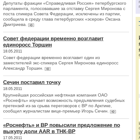
Депутаты фракции «Справедливая Россия» петербургского
парламента, голосовавшие за отставку Сергея Миронова с
поста спикера Совета Федерации, исключены из партии,
сообщила в среду глава петербургских «эсеров» Оксана
Дмитриева.
Совет федерации временно возглавит
единоросс Торшин
18.05.2011
Совет федерации временно возглавит один из
заместителей экс-спикера Сергея Миронова единоросс
Александр Торшин.
Сечин поставил точку
18.05.2011
Крупнейшая российская нефтяная компания ОАО
«Роснефть» изучает возможность предъявления судебных
претензий из-за срыва переговоров с BP по Арктике,
сообщил журналистам вице-премьер Игорь Сечин.
«Роснефть» и BP повысили предложение по
выкупу доли AAR в ТНК-BP
17.05.2011