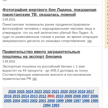
Фотография мертвого бен Ладена, показанная
пакистанским ТВ, оказалась ложной
2.05.2011
Пакистанские телеканалы ранее продемонстрировали
фотографию человека с изуродованными чертами лица и
утверждали, что на ней запечатлен убитый бен Ладен. А,
судя по размозженным глазам и ранам, во время операции
американского десанта он оказывал сопротивление.
Правительство ввело заградительные
пошлины на экспорт бензина
1.05.2011
Экспортная пошлина на российский бензин с 1 мая
вырастет на 44 процента - до 408,3 доллара за тонну.
Соответствующее изменение внесено в постановление
правительства РФ
2026
2025
2024
2023
2022
2021
2020
2019
2018
2017
2016
2015
2014
2013
2012
2011
2010
2009
2008
2007
2006
2005
2004
2003
2002
2001
2000
1999
1998
1997
1996
1995
1994
1993