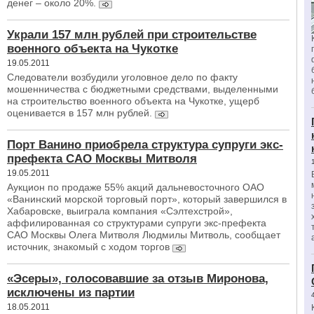
денег – около 20%.
Украли 157 млн рублей при строительстве
военного объекта на Чукотке
19.05.2011
Следователи возбудили уголовное дело по факту
мошенничества с бюджетными средствами, выделенными
на строительство военного объекта на Чукотке, ущерб
оценивается в 157 млн рублей.
Порт Ванино приобрела структура супруги экс-
префекта САО Москвы Митволя
19.05.2011
Аукцион по продаже 55% акций дальневосточного ОАО
«Ванинский морской торговый порт», который завершился в
Хабаровске, выиграла компания «Сэлтехстрой»,
аффилированная со структурами супруги экс-префекта
САО Москвы Олега Митволя Людмилы Митволь, сообщает
источник, знакомый с ходом торгов
«Эсеры», голосовавшие за отзыв Миронова,
исключены из партии
18.05.2011