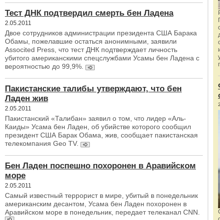
Тест ДНК подтвердил смерть бен Ладена
2.05.2011
Двое сотрудников администрации президента США Барака
Обамы, пожелавшие остаться анонимными, заявили
Associted Press, что тест ДНК подтверждает личность
убитого американскими спецслужбами Усамы бен Ладена с
вероятностью до 99,9%.
Пакистанские талибы утверждают, что бен
Ладен жив
2.05.2011
Пакистанский «Талибан» заявил о том, что лидер «Аль-
Каиды» Усама бен Ладен, об убийстве которого сообщил
президент США Барак Обама, жив, сообщает пакистанская
телекомпания Geo TV.
Бен Ладен поспешно похоронен в Аравийском
море
2.05.2011
Самый известный террорист в мире, убитый в понедельник
американским десантом, Усама бен Ладен похоронен в
Аравийском море в понедельник, передает телеканал CNN.