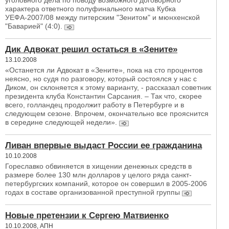
уголовного дела по поводу возможного договорного
характера ответного полуфинального матча Кубка
УЕФА-2007/08 между питерским "Зенитом" и мюнхенской
"Баварией" (4:0).
Дик Адвокат решил остаться в «Зените»
13.10.2008
«Останется ли Адвокат в «Зените», пока на сто процентов
неясно, но судя по разговору, который состоялся у нас с
Диком, он склоняется к этому варианту, - рассказал советник
президента клуба Константин Сарсания. – Так что, скорее
всего, голландец продолжит работу в Петербурге и в
следующем сезоне. Впрочем, окончательно все прояснится
в середине следующей недели».
Ливан впервые выдаст России ее гражданина
10.10.2008
Гореславко обвиняется в хищении денежных средств в
размере более 130 млн долларов у целого ряда санкт-
петербургских компаний, которое он совершил в 2005-2006
годах в составе организованной преступной группы
Новые претензии к Сергею Матвиенко
10.10.2008, АПН