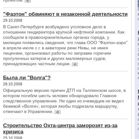
проектом.
"Фаэтон" обвиняют в незаконной деятельности
29.10.2008
В Санкт-Петербурге возбуждено уголовное дело в
отношении гендиректора крупной нефтяной компании. Как
сообщили в правоохранительных органах города, у
милиции появились сведения, что глава ООО "Фаэтон-аэро"
в апреле-июле с.г. в акватории реки Невы, не имея
лицензии, организовал работы по заправке горючим
прогулочных катеров и других маломерных судов,
принадлежащих частным лицам.
Была ли "Волга"?
28.10.2008
Официальную версию причин ДТП на Таллинском шоссе, в
котором погибли шесть человек обнародовало Главное
следственное управление. Ни один из очевидцев не видел
бежевой «Волги», которая якобы подрезала маршрутку,
отмечают в Управлении.
Строительство Охта-центра заморозят из-за
кризиса
25.10.2008