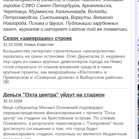
городов СЗФО Санкт-Петербурга, Архангельска,
Череповца, Мурманска, Калининграда, Вологды,
Петрозаводска, Сыктывкара, Воркуты, Великого
Новгорода, Пскова и других. Публикации зарубежных
газет, журналов и интернет-сайтов той же тематики.
Сезон «замерзших» строек
31.10.2008, Новые Известия
Большинство питерских строительных «мегапроектов»
оказались на грани остановки. Олег Дерипаска (с недавних
пор один из самых крупных девелоперов города на Неве)
готов отказаться от планов вложения средств в такие
крупные проекты, как микрорайоны «Юнтолово» в
Приморском и «Северная долина» в Выборгском районах.
Деньги "Охта центра" уйдут на стадион
30.10.2008
Вице-губернатор Михаил Осеевский подтвердил
перераспределение финансирования с проекта "Охта
центр" на стадион на Крестовском острове. По словам
Осеевского, в результате переговоров с "Газпромом" было
достигнуто соглашение о том, что город будет
финансировать стадион, поскольку он является бюджетным