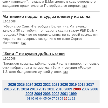
сами написали", - сказала В.Матвиенко в ходе очередного
заседания правительства Петербурга во вторник.
Матвиенко подаст в суд за клевету на сына
1.10.2008
Губернатор Санкт-Петербурга Валентина Матвиенко
заявила 30 сентября, что подаст в суд на газету РБК Daily и
городской Комитет по строительству, на который ссылается
издание, за неверные сведения о ее сыне Сергее
Матвиенко.
"Зенит" не сумел добыть очки
1.10.2008
Питерская команда забила первый гол в турнире, но первые
очки набрать так и не смогла. «Зенит» уступил «Реалу» --
1:2, хотя был достоин лучшей участи.
2026
2025
2024
2023
2022
2021
2020
2019
2018
2017
2016
2015
2014
2013
2012
2011
2010
2009
2008
2007
2006
2005
2004
2003
2002
2001
1999
01
02
03
04
05
06
07
08
09
10
11
12