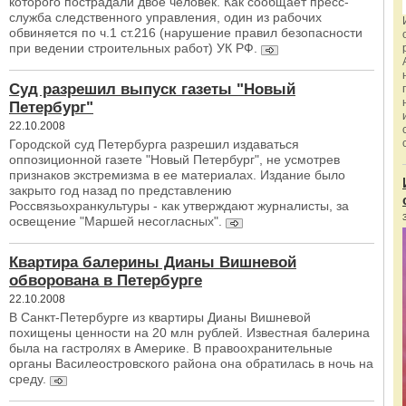
которого пострадали двое человек. Как сообщает пресс-
служба следственного управления, один из рабочих
обвиняется по ч.1 ст.216 (нарушение правил безопасности
при ведении строительных работ) УК РФ.
Суд разрешил выпуск газеты "Новый
Петербург"
22.10.2008
Городской суд Петербурга разрешил издаваться
оппозиционной газете "Новый Петербург", не усмотрев
признаков экстремизма в ее материалах. Издание было
закрыто год назад по представлению
Россвязьохранкультуры - как утверждают журналисты, за
освещение "Маршей несогласных".
Квартира балерины Дианы Вишневой
обворована в Петербурге
22.10.2008
В Санкт-Петербурге из квартиры Дианы Вишневой
похищены ценности на 20 млн рублей. Известная балерина
была на гастролях в Америке. В правоохранительные
органы Василеостровского района она обратилась в ночь на
среду.