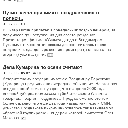
Путин начал принимать поздравления в
полночь
8.10.2008, КП
В Питер Путин прилетел в понедельник поздно вечером, за
пару часов до наступления дня своего рождения.
Презентация фильма «Учимся дзюдо с Владимиром
Путиным» в Константиновском дворце началась после
полуночи, когда день рождения премьера (а он выпал на
вторник) уже наступил.
Дела Кумарина по осени считают
8.10.2008, Фонтанка.Ру
Авторитетному предпринимателю Владимиру Барсукову
(Кумарину) предъявлено очередное обвинение. На этот раз
следственный комитет уверен, что в апреле 2000 года
«ночной губернатор» заказал убийство своего близкого
товарища Георгия Позднякова. Предположение это тем
более странно, что еще два года назад, как писали СМИ,
убийство Позднякова инкриминировалось так называемой
«братской группировке», лидером которой считается Олег
Маковоз.