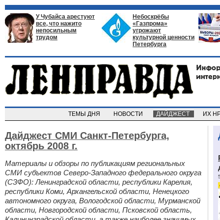
У Чубайса арестуют
Небоскрёбы
все, что нажито
«Газпрома»
непосильным
угрожают
трудом
культурной ценности
Петербурга
ТЕМЫ ДНЯ
НОВОСТИ
ДАЙДЖЕСТ
ИХ Н
Дайджест СМИ Санкт-Петербурга,
октябрь 2008 г.
Материалы и обзоры по публикациям региональных
СМИ субъектов Северо-Западного федерального округа
(СЗФО): Ленинградской области, республики Карелия,
республики Коми, Архангельской области, Ненецкого
автономного округа, Вологодской области, Мурманской
области, Новгородской области, Псковской область,
Калининградской области, а также наиболее значимых