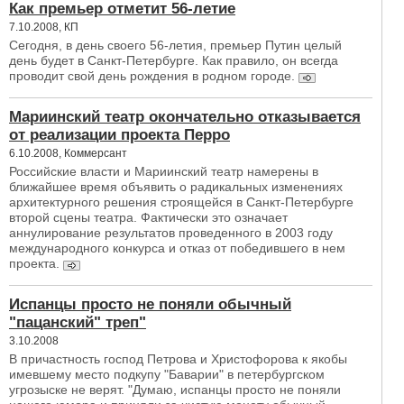
Как премьер отметит 56-летие
7.10.2008, КП
Сегодня, в день своего 56-летия, премьер Путин целый
день будет в Санкт-Петербурге. Как правило, он всегда
проводит свой день рождения в родном городе.
Мариинский театр окончательно отказывается
от реализации проекта Перро
6.10.2008, Коммерсант
Российские власти и Мариинский театр намерены в
ближайшее время объявить о радикальных изменениях
архитектурного решения строящейся в Санкт-Петербурге
второй сцены театра. Фактически это означает
аннулирование результатов проведенного в 2003 году
международного конкурса и отказ от победившего в нем
проекта.
Испанцы просто не поняли обычный
"пацанский" треп"
3.10.2008
В причастность господ Петрова и Христофорова к якобы
имевшему место подкупу "Баварии" в петербургском
угрозыске не верят. "Думаю, испанцы просто не поняли