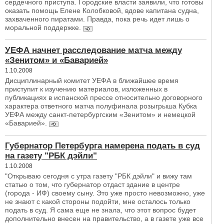
сердечного приступа. Городские власти заявили, что готовы
оказать помощь Елене Колобковой, вдове капитана судна,
захваченного пиратами. Правда, пока речь идет лишь о
моральной поддержке.
УЕФА начнет расследование матча между
«Зенитом» и «Баварией»
1.10.2008
Дисциплинарный комитет УЕФА в ближайшее время
приступит к изучению материалов, изложенных в
публикациях в испанской прессе относительно договорного
характера ответного матча полуфинала розыгрыша Кубка
УЕФА между санкт-петербургским «Зенитом» и немецкой
«Баварией».
Губернатор Петербурга намерена подать в суд
на газету "РБК дэйли"
1.10.2008
"Открываю сегодня с утра газету "РБК дэйли" и вижу там
статью о том, что губернатор отдаст здание в центре
(города - ИФ) своему сыну. Это уже просто невозможно, уже
не знают с какой стороны подойти, мне осталось только
подать в суд. Я сама еще не знала, что этот вопрос будет
дополнительно внесен на правительство, а в газете уже все