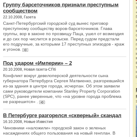
Группу барсеточников признали преступным
сообществом
22.10.2008, Газета
Санкт-Петербургский городской суд вынес приговор
преступному сообществу воров-барсеточников. Глава
группы, вор в законе по прозвищу Паца, ушел от возмездия
и до сих пор числится в розыске. Перед судом предстали
его подручные, за которыми 17 преступных эпизодов - краж
и угонов.
Под ударом «Империи» – 2
20.10.2008, Новая газета-СПб
Конфликт вокруг девелоперской деятельности сына
губернатора Петербурга Сергея Матвиенко, разгоревшийся
из-за здания в центре города, исчерпан. Об этом заявили
сами руководители компании Stanley Property Corporation
(SPC), ранее уверенные, что «на уровне города проблема
не разрешится» .
В Петербурге разгорелся «скверный» скандал
16.10.2008, Новые Известия
Чиновники «наложили» городской закон о зеленых
насаждениях общего пользования на новый генплан. В