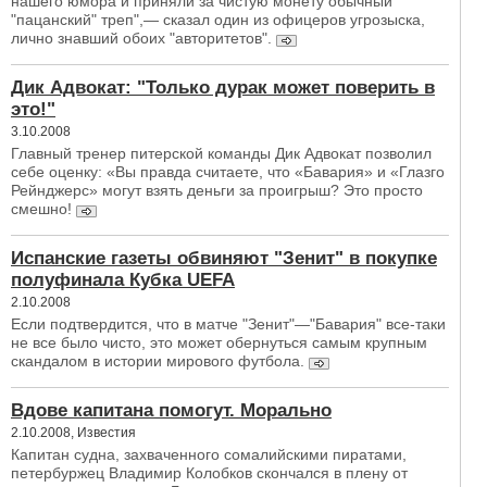
нашего юмора и приняли за чистую монету обычный
"пацанский" треп",— сказал один из офицеров угрозыска,
лично знавший обоих "авторитетов".
Дик Адвокат: "Только дурак может поверить в
это!"
3.10.2008
Главный тренер питерской команды Дик Адвокат позволил
себе оценку: «Вы правда считаете, что «Бавария» и «Глазго
Рейнджерс» могут взять деньги за проигрыш? Это просто
смешно!
Испанские газеты обвиняют "Зенит" в покупке
полуфинала Кубка UEFA
2.10.2008
Если подтвердится, что в матче "Зенит"—"Бавария" все-таки
не все было чисто, это может обернуться самым крупным
скандалом в истории мирового футбола.
Вдове капитана помогут. Морально
2.10.2008, Известия
Капитан судна, захваченного сомалийскими пиратами,
петербуржец Владимир Колобков скончался в плену от