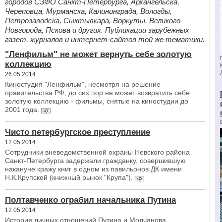
городов СЗФО Санкт-Петербурга, Архангельска,
Череповца, Мурманска, Калининграда, Вологды,
Петрозаводска, Сыктывкара, Воркуты, Великого
Новгорода, Пскова и других. Публикации зарубежных
газет, журналов и интернет-сайтов той же тематики.
"Ленфильм" не может вернуть себе золотую
коллекцию
26.05.2014
Киностудия "Ленфильм", несмотря на решение
правительства РФ, до сих пор не может возвратить себе
золотую коллекцию - фильмы, снятые на киностудии до
2001 года.
Чисто петербургское преступление
12.05.2014
Сотрудники вневедомственной охраны Невского района
Санкт-Петербурга задержали гражданку, совершившую
накануне кражу книг в одном из павильонов ДК имени
Н.К.Крупской (книжный рынок "Крупа").
Полтавченко ограбил начальника Путина
12.05.2014
История личных отношений Путина и Молчанова