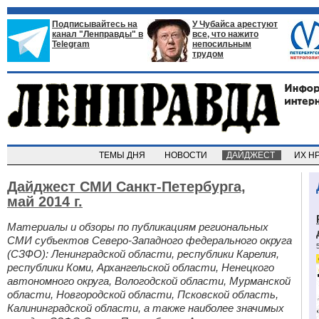
Подписывайтесь на
У Чубайса арестуют
канал "Ленправды" в
все, что нажито
Telegram
непосильным
трудом
ТЕМЫ ДНЯ
НОВОСТИ
ДАЙДЖЕСТ
ИХ Н
Дайджест СМИ Санкт-Петербурга,
май 2014 г.
Материалы и обзоры по публикациям региональных
СМИ субъектов Северо-Западного федерального округа
(СЗФО): Ленинградской области, республики Карелия,
республики Коми, Архангельской области, Ненецкого
автономного округа, Вологодской области, Мурманской
области, Новгородской области, Псковской область,
Калининградской области, а также наиболее значимых