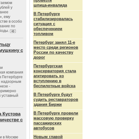
провезти
агаемом
шпица‑инвалида
ублей у
ранее
В Петербурге
», ему
стабилизировалась
тве в особо
ситуация с
зание по
обеспечением
боды.
топливом
Петербург занял 11-е
льцу
место среди регионов
мушкину с
России по качеству
дорог
Петербургская
ии
консерватория стала
ная компания
агитировать ко
в Петербурге
вступлению в
с надзорным
беспилотные войска
незе -
 примерно
В Петербурге будут
 уставный
судить реставраторов
здания Биржи
В Петербурге провели
 Кустова
массовую проверку
ичестве с
пассажирских
автобусов
Новым главой
и в Москве