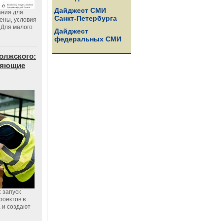
Дайджест СМИ
ания для
Санкт-Петербурга
цены, условия
 Для малого
Дайджест
федеральных СМИ
олжского:
еняющие
 запуск
роектов в
а и создают