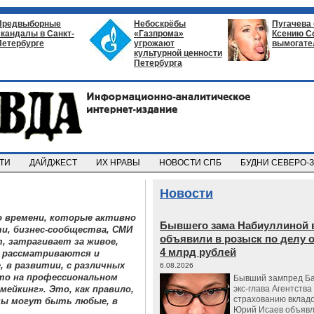
Предвыборные
Небоскрёбы
Пугачева
скандалы в Санкт-
«Газпрома»
Ксению С
Петербурге
угрожают
вымогате
культурной ценности
Петербурга
СТИ
ДАЙДЖЕСТ
ИХ НРАВЫ
НОВОСТИ СПБ
БУДНИ СЕВЕРО-
Новости
 времени, которые активно
Бывшего зама Набиуллиной 
и, бизнес-сообщества, СМИ
объявили в розыск по делу 
, затрагивает за живое,
4 млрд рублей
я рассматриваются и
, в развитии, с различных
6.08.2026
что на профессиональном
Бывший зампред Ба
ейкинг». Это, как правило,
экс-глава Агентства
страхованию вкладо
емы могут быть любые, в
Юрий Исаев объявл