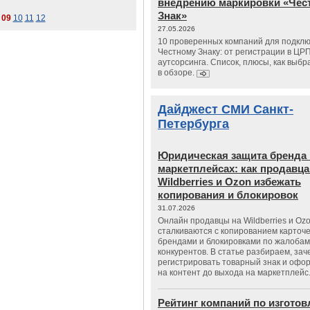
внедрению маркировки «Чес
Знак»
09
10
11
12
27.05.2026
10 проверенных компаний для подклю
Честному Знаку: от регистрации в ЦР
аутсорсинга. Список, плюсы, как выбр
в обзоре.
Дайджест СМИ Санкт-
Петербурга
Юридическая защита бренда 
маркетплейсах: как продавц
Wildberries и Ozon избежать
копирования и блокировок
31.07.2026
Онлайн продавцы на Wildberries и Oz
сталкиваются с копированием карточе
брендами и блокировками по жалобам
конкурентов. В статье разбираем, зач
регистрировать товарный знак и офо
на контент до выхода на маркетплейс
Рейтинг компаний по изгото