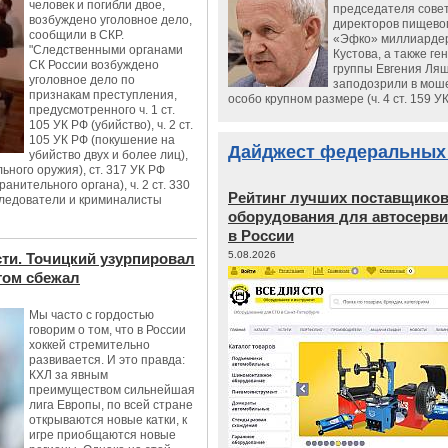
человек и погибли двое,
председателя сове
возбуждено уголовное дело,
директоров пищево
сообщили в СКР.
«Эфко» миллиарде
"Следственными органами
Кустова, а также ге
СК России возбуждено
группы Евгения Ляш
уголовное дело по
заподозрили в мош
признакам преступления,
особо крупном размере (ч. 4 ст. 159 У
предусмотренного ч. 1 ст.
105 УК РФ (убийство), ч. 2 ст.
105 УК РФ (покушение на
Дайджест федеральных
убийство двух и более лиц),
ьного оружия), ст. 317 УК РФ
анительного органа), ч. 2 ст. 330
Рейтинг лучших поставщико
следователи и криминалисты
оборудования для автосерви
в России
5.08.2026
сти. Точицкий узурпировал
отом сбежал
Мы часто с гордостью
говорим о том, что в России
хоккей стремительно
развивается. И это правда:
КХЛ за явным
преимуществом сильнейшая
лига Европы, по всей стране
открываются новые катки, к
игре приобщаются новые