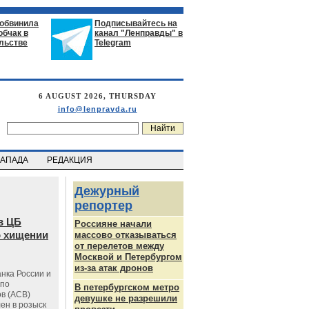
 обвинила
Подписывайтесь на
обчак в
канал "Ленправды" в
льстве
Telegram
6 AUGUST 2026, THURSDAY
info@lenpravda.ru
ЗАПАДА
РЕДАКЦИЯ
Дежурный
репортер
в ЦБ
Россияне начали
о хищении
массово отказываться
от перелетов между
Москвой и Петербургом
из-за атак дронов
нка России и
 по
В петербургском метро
в (АСВ)
девушке не разрешили
ен в розыск