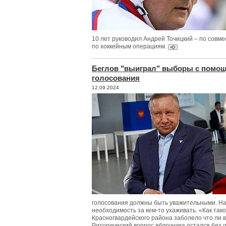
10 лет руководил Андрей Точицкий – по совм
по хоккейным операциям.
Беглов "выиграл" выборы с помо
голосования
12.09.2024
голосования должны быть уважительными. На
необходимость за кем-то ухаживать. «Как так
Красногвардейского района заболело что ли
Риторический вопрос яблочника остался без 