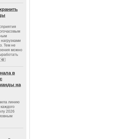
хранить
оды
осприятия
ногочасовым
нным
 нагрузками
з. Тем не
зрения можно
выработать
нала в
с
манды на
вила линию
 каждого
олу 2026
словным