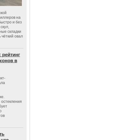
ской
филлеров на
быстро и без
скул,
бные складки
 чёткий овал
: рейтинг
конов в
кт-
ала
же.
 остекления
бует
о
тов
ть
 что