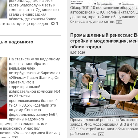
регионы. Однако на этой
карте благополучия есть и
Обзор ТОП-10 поставщиков оборудов
темные пятна. Одним из них
автосервиса и СТО. Полный каталог, 
стала Ленинградская
доставки, гарантийное обслуживание.
область, где хоккеем более
бизнеса и крупных сетей.
естительству вице-президент КХЛ
Промышленный ренессанс В
стройки и модернизация, м
щью надомного
облик города
8.07.2026
На статистику по надомному
голосованию обратил
внимание член
петербургского избиркома от
«Яблока» Павел Шапчиц. Он
заметил, что в
территориальной
избирательной комиссии №4
из 23 тысяч
проголосовавших больше 9
тысяч (38,5%) сделали это
на дому. Согласно
федеральному закону №67,
причины надомного
Промышленный ренессанс Волжского:
пример, инвалидность или
завода РНК, модернизация ВТЗ и 47 п
ое возможно? У нас пол
АПК. Как стройки меняют облик город
 внезапно?» — возмутился Шапчиц.
рабочие места.
ответа.