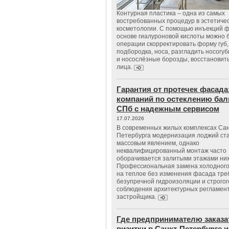
Контурная пластика – одна из самых
востребованных процедур в эстетиче
косметологии. С помощью инъекций 
основе гиалуроновой кислоты можно 
операции скорректировать форму губ, 
подбородка, носа, разгладить носогу
и носослёзные борозды, восстановить
лица.
Гарантия от протечек фасада
компаний по остеклению бал
СПб с надежным сервисом
17.07.2026
В современных жилых комплексах Сан
Петербурга модернизация лоджий ст
массовым явлением, однако
неквалифицированный монтаж часто
оборачивается залитыми этажами ни
Профессиональная замена холодного
на теплое без изменения фасада тре
безупречной гидроизоляции и строгог
соблюдения архитектурных регламен
застройщика.
Где предпринимателю заказа
визитки в Санкт-Петербурге и