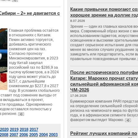
Какие привычки помогают со
ибири – 2» не двигается с
хорошее зрение на долгие г
8.07.2026
Зрение — один из главных каналов в
Главная проблема остаётся
мира. Современный образ жизни с м
в отношениях с Китаем.
использованием гаджетов, искусстве
Пекин активно торгуется,
освещением и высокими зрительными
добиваясь критического
создает серьезное испытание для гла
снижения цен на газ.
менее во многих случаях ухудшение 
Согласно прогнозу
замедлить или предотвратить, если 
Минэкономразвития, в 2023
правильные повседневные привычки.
году Китай закупал
российский газ по $286,9 за
После исторического полуфи
тысячу кубометров, а в 2024
году цена может упасть до
Катаре: Марокко прочат стату
$257, с дальнейшим
сильнейшей африканской ко
снижением до $227,8 к 2027
ЧМ-2026
году. В условиях глобального
 ставит под сомнение выгоды от
17.06.2026
ов вкладываться в проект,
Букмекерская компания PARI предста
ести продавцы. Одновременно
на определение сильнейшей сборной
водом оставался полностью у
региона на чемпионате мира по футб
в регионе.
года, и в африканском сегменте безу
фаворитом выглядит Марокко.
2020
2019
2018
2017
Рейтинг лучших компаний по
2008
2007
2006
2005
2004
2003