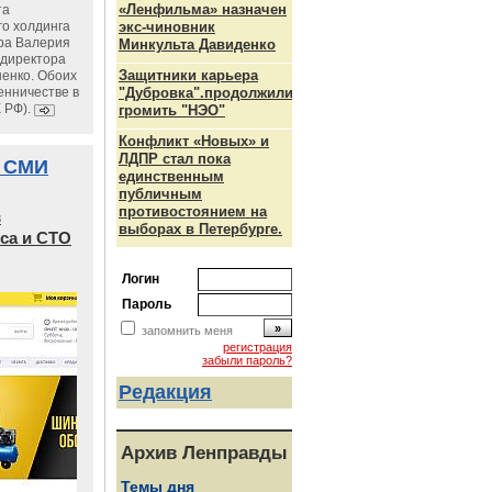
«Ленфильма» назначен
та
го холдинга
экс-чиновник
ра Валерия
Минкульта Давиденко
ндиректора
Защитники карьера
енко. Обоих
енничестве в
"Дубровка".продолжили
К РФ).
громить "НЭО"
Конфликт «Новых» и
ЛДПР стал пока
 СМИ
единственным
публичным
противостоянием на
в
выборах в Петербурге.
са и СТО
Логин
Пароль
запомнить меня
регистрация
забыли пароль?
Редакция
Архив Ленправды
Темы дня