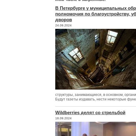
В Петербурге у муниципальных обр
полномочия по благоустройству, у
дворов
24.09.2024
структуры, занимающиеся, в основном, орган
Будут газеты издавать, нести некоторые функ
Wildberries делят со стрельбой
18.09.2024