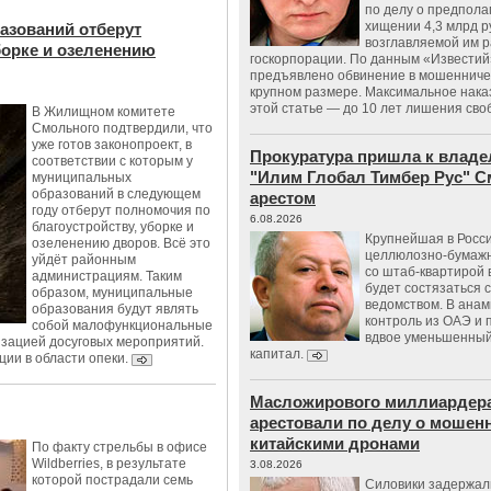
по делу о предпол
хищении 4,3 млрд р
азований отберут
возглавляемой им 
борке и озеленению
госкорпорации. По данным «Известий
предъявлено обвинение в мошенничес
крупном размере. Максимальное нака
этой статье — до 10 лет лишения сво
В Жилищном комитете
Смольного подтвердили, что
уже готов законопроект, в
Прокуратура пришла к владе
соответствии с которым у
"Илим Глобал Тимбер Рус" С
муниципальных
образований в следующем
арестом
году отберут полномочия по
6.08.2026
благоустройству, уборке и
Крупнейшая в Росс
озеленению дворов. Всё это
целлюлозно-бумаж
уйдёт районным
со штаб-квартирой 
администрациям. Таким
будет состязаться 
образом, муниципальные
ведомством. В анам
образования будут являть
контроль из ОАЭ и
собой малофункциональные
вдвое уменьшенный
изацией досуговых мероприятий.
капитал.
ции в области опеки.
Масложирового миллиардера
арестовали по делу о мошенн
китайскими дронами
По факту стрельбы в офисе
Wildberries, в результате
3.08.2026
которой пострадали семь
Силовики задержал