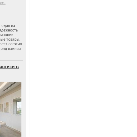
кт-
 один из
адёжность
омпании,
вые товары,
осят логотип
 ряд важных
астики в