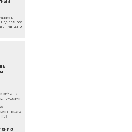
тный
чения к
ПТ до полного
ать – читайте
на
ам
on всё чаще
к, похожими
ем
рмлять права
.
влению