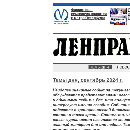
Фашистская
символика появится
в метро Петербурга
ТЕМЫ ДНЯ
НОВО
Темы дня,
сентябрь 2024 г.
Наиболее значимые события текущего
обсуждаются представителями власт
и обычными людьми. Все, что волнует
интересует именно сегодня. Событи
подаются в хронологической динамике
сторон и точек зрения. Словом, то, 
языке журналистов называется «ньюсм
главный материал дня или недели. Т
том числе и запретные.