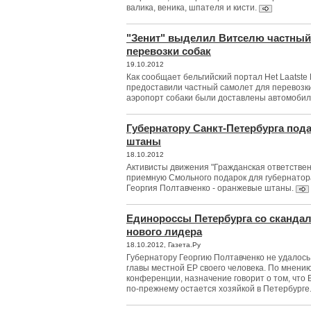
валика, веника, шпателя и кисти.
"Зенит" выделил Витселю частный
перевозки собак
19.10.2012
Как сообщает бельгийский портал Het Laatste
предоставили частный самолет для перевозки 
аэропорт собаки были доставлены автомоби
Губернатору Санкт-Петербурга по
штаны
18.10.2012
Активисты движения "Гражданская ответствен
приемную Смольного подарок для губернатор
Георгия Полтавченко - оранжевые штаны.
Единороссы Петербурга со сканда
нового лидера
18.10.2012, Газета.Ру
Губернатору Георгию Полтавченко не удалось
главы местной ЕР своего человека. По мнени
конференции, назначение говорит о том, что
по-прежнему остается хозяйкой в Петербурге