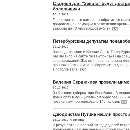
Cтадион для "Зенита" будут достр
болельщики
16.10.2012
Городские власти намерены обратиться к нас
добровольной помощью в возведении арены, 
выросла до 43 миллиардов рублей.
Петербургским депутатам понадоб
16.10.2012
Законодательное собрание Санкт-Петербурга
разместило на сайте госзакупок заказ на сп
зала заседаний. Жалюзи предназначены для 
фонаря в Большом зале Мариинского дворца (
в потолке зала).
Валерия Сердюкова провели мимо 
16.10.2012
За бывшего губернатора Ленобласти Валерия
довыборах в муниципальном образовании «П
поселение» проголосовало 146 человек.
Дзюдоистам Путина нашли простор
15.10.2012, Фонтанка
В результате на первый взгляд рядовой встре
договорился с бизнесменами о строительстве