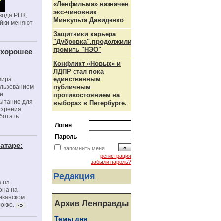
«Ленфильма» назначен
экс-чиновник
вода РНК,
Минкульта Давиденко
ойки меняют
Защитники карьера
"Дубровка".продолжили
громить "НЭО"
 хорошее
Конфликт «Новых» и
ЛДПР стал пока
единственным
мира.
ользованием
публичным
ми
противостоянием на
пытание для
выборах в Петербурге.
е зрения
ботать
Логин
Пароль
атаре:
запомнить меня
регистрация
забыли пароль?
Редакция
ю на
она на
риканском
Архив Ленправды
окко.
Темы дня