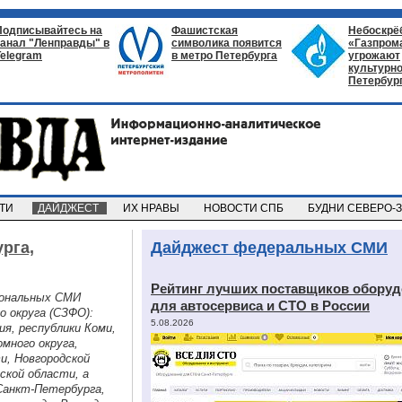
Подписывайтесь на
Фашистская
Небоскрё
канал "Ленправды" в
символика появится
«Газпром
Telegram
в метро Петербурга
угрожают
культурно
Петербур
СТИ
ДАЙДЖЕСТ
ИХ НРАВЫ
НОВОСТИ СПБ
БУДНИ СЕВЕРО-
рга,
Дайджест федеральных СМИ
Рейтинг лучших поставщиков обору
иональных СМИ
для автосервиса и СТО в России
о округа (СЗФО):
5.08.2026
ия, республики Коми,
много округа,
и, Новгородской
ской области, а
Санкт-Петербурга,