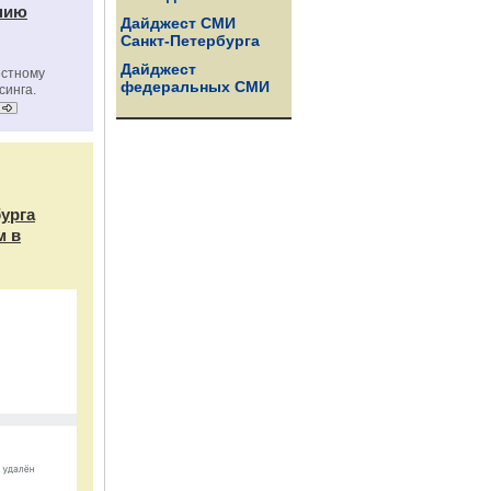
нию
Дайджест СМИ
Санкт-Петербурга
Дайджест
естному
федеральных СМИ
синга.
бурга
м в