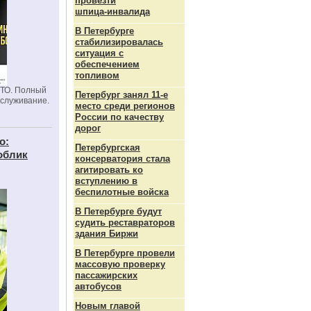
провезти
шпица‑инвалида
В Петербурге
стабилизировалась
ситуация с
обеспечением
топливом
СТО. Полный
Петербург занял 11-е
бслуживание.
место среди регионов
России по качеству
дорог
о:
Петербургская
облик
консерватория стала
агитировать ко
вступлению в
беспилотные войска
В Петербурге будут
судить реставраторов
здания Биржи
В Петербурге провели
массовую проверку
пассажирских
автобусов
Новым главой