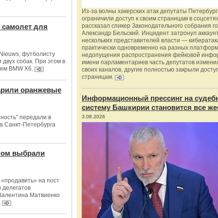
Из‑за волны хакерских атак депутаты Петербур
ограничили доступ к своим страницам в соцсетях
 самолет для
рассказал спикер Законодательного собрания г
Александр Бельский. Инцидент затронул аккаун
нескольких представителей власти — киберата
практически одновременно на разных платформ
 Nieuws, футболисту
недопущения распространения фейковой инфо
двух собак. При этом в
имени парламентариев часть депутатов измени
лем BMW X6.
своих каналов, другие полностью закрыли доступ
страницам.
дарили оранжевые
Информационный прессинг на судеб
систему Башкирии становится все же
ность" передали в
3.08.2026
а Санкт-Петербурга
лом выбрали
 «продавить» на пост
ю делегатов
 Валентина Матвиенко
.