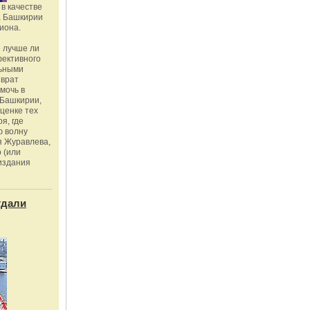
в качестве
а Башкирии
иона.
 лучше ли
фективного
льными
зврат
омочь в
Башкирии,
ценке тех
я, где
ю волну
я Журавлева,
 (или
издания
тдали