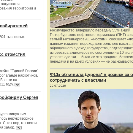
 закупках за
ования территории и
 избирателей
Росимущество завершило передачу 55% акций
Петербургского нефтяного терминала (ПНТ) свя
204 тыс. новых
семьёй Ротенбергов АО «Росхим», сообщает «Ф
данным издания, переход контрольного пакета,
обращенного в доход государства, подтверждае
из реестра акционеров по состоянию на 10 июля
сс отомстил
условия сделки — была ли это продажа, безвоз
передача и на каких условиях — не раскрываютс
чейки "Единой России"
ФСБ объявила Дурова* в розыск за о
ропаганде наркотиков,
сотрудничать с властями
 Бьянки на
11 году.
29.07.2026
тройфирму Сергея
бурга минувшим
улось нерукотворное
 С тех пор, как некая
ма забор.