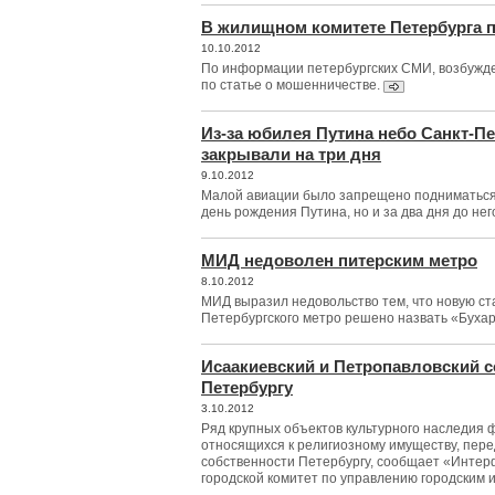
В жилищном комитете Петербурга 
10.10.2012
По информации петербургских СМИ, возбужде
по статье о мошенничестве.
Из-за юбилея Путина небо Санкт-Пе
закрывали на три дня
9.10.2012
Малой авиации было запрещено подниматься в
день рождения Путина, но и за два дня до нег
МИД недоволен питерским метро
8.10.2012
МИД выразил недовольство тем, что новую ст
Петербургского метро решено назвать «Бухар
Исаакиевский и Петропавловский 
Петербургу
3.10.2012
Ряд крупных объектов культурного наследия 
относящихся к религиозному имуществу, пер
собственности Петербургу, сообщает «Интер
городской комитет по управлению городским 