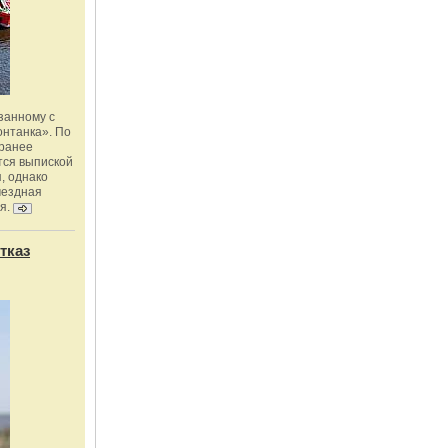
занному с
онтанка». По
 ранее
тся выпиской
, однако
мездная
я.
тказ