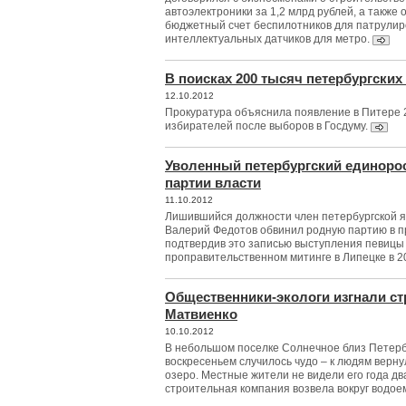
автоэлектроники за 1,2 млрд рублей, а также о
бюджетный счет беспилотников для патрулир
интеллектуальных датчиков для метро.
В поисках 200 тысяч петербургских
12.10.2012
Прокуратура объяснила появление в Питере 
избирателей после выборов в Госдуму.
Уволенный петербургский единоро
партии власти
11.10.2012
Лишившийся должности член петербургской я
Валерий Федотов обвинил родную партию в п
подтвердив это записью выступления певицы
проправительственном митинге в Липецке в 20
Общественники-экологи изгнали с
Матвиенко
10.10.2012
В небольшом поселке Солнечное близ Петер
воскресеньем случилось чудо – к людям верн
озеро. Местные жители не видели его года два.
строительная компания возвела вокруг водое