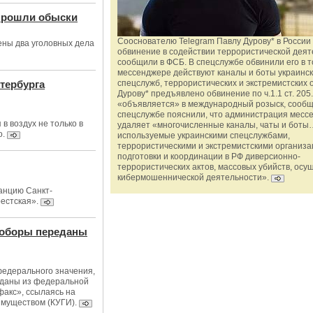
прошли обыски
Сооснователю Telegram Павлу Дурову* в России
ны два уголовных дела
обвинение в содействии террористической деят
сообщили в ФСБ. В спецслужбе обвинили его в то
мессенджере действуют каналы и боты украинс
тербурга
спецслужб, террористических и экстремистских 
Дурову* предъявлено обвинение по ч.1.1 ст. 205.
«объявляется» в международный розыск, сообщ
спецслужбе пояснили, что администрация месс
 воздух не только в
удаляет «многочисленные каналы, чаты и боты…
о.
используемые украинскими спецслужбами,
террористическими и экстремистскими организ
подготовки и координации в РФ диверсионно-
террористических актов, массовых убийств, осу
кибермошеннической деятельности».
анцию Санкт-
естская».
соборы переданы
федерального значения,
еданы из федеральной
факс», ссылаясь на
имуществом (КУГИ).