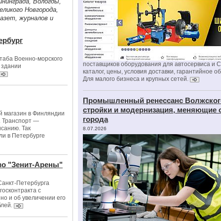
ининграда, Вологды,
ликого Новгорода,
газет, журналов и
ербург
таба Военно-морского
поставщиков оборудования для автосервиса и 
 здании
каталог, цены, условия доставки, гарантийное о
Для малого бизнеса и крупных сетей.
Промышленный ренессанс Волжског
стройки и модернизация, меняющие 
й магазин в Финляндии
города
. Транспорт —
исанию. Так
8.07.2026
ли в Петербурге
во "Зенит-Арены"
Санкт-Петербурга
госконтракта с
но и об увеличении его
блей.