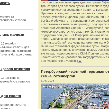
аивать
«использования автопарка администрации Уфы 
транспорта для развоза судей» Верховного суд
«возмутились» на совещании правительства рег
Примечательно, что произошло это на фоне
елению за
развернувшейся информационной кампании. Не
стоимость которой
бы было обсуждать на совещаниях вопросы эф
использования земель, например, с подозрите
обменами участков в Уфе на 21 млрд рублей, во
которых государству, кто знает, мог бы сильно п
ились жалюзи
поддержке бойцов СВО. Информационное поле 
порой, удивляющее своей избирательностью в о
или иных событий, все чаще напоминает поле бо
 15 октября
мишенью становятся федеральные судьи. Нову
ециальные жалюзи для
всколыхнули запросы депутата Госдумы Алексе
затемнения светового
тут же растиражированные СМИ. Причем охотно
то есть большого окна
неохотно?) тему «разогнали» государственные 
республиканского уровня.
кресла сенатора
Петербургский нефтяной терминал о
семье Ротенбергов
 Сердюкова на
31.07.2026
ервомайское сельское
 для взлета
чи градоначальник
 завода