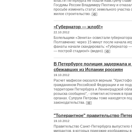
Власти Петербурга не пошли навстречу главе 
Госдумы России Владимиру Пехтину и отказал
просьбе изменить статус земельного участка 
жилое строительство.
«Губернатор — жлоб!»
22.10.2012
Болельщики «Зенита» освистали губернатор
Полтавченко: через 15 минут после начала и
фанаты начали скандировать: «Губернатор —
— построй стадион!» (видео).
В Петербурге полиция задержала и
сбежавших из Испании россиян
19.10.2012
Расчет мафиози оказался верным. "Христофо
гражданином Российской Федерации и не по
территории Петербурга и Ленинградской обл
розыска сообщено", - отметил источник в пр
органах. Супруги Петровы тоже находятся по
законодательства.
"Толерантное" правительство Пете
19.10.2012
Правительство Санкт-Петербурга выпустило
мигрантов, в которых приезжие изображены 