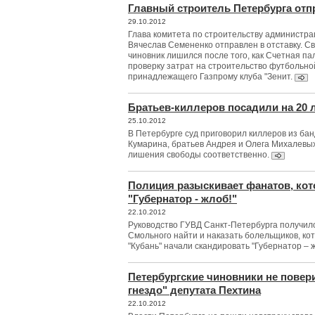
Главный строитель Петербурга отп
29.10.2012
Глава комитета по строительству администр
Вячеслав Семененко отправлен в отставку. С
чиновник лишился после того, как Счетная п
проверку затрат на строительство футбольно
принадлежащего Газпрому клуба "Зенит.
Братьев-киллеров посадили на 20 
25.10.2012
В Петербурге суд приговорил киллеров из б
Кумарина, братьев Андрея и Олега Михалевых,
лишения свободы соответственно.
Полиция разыскивает фанатов, ко
"Губернатор - жлоб!"
22.10.2012
Руководство ГУВД Санкт-Петербурга получило
Смольного найти и наказать болельщиков, кот
"Кубань" начали скандировать "Губернатор – ж
Петербургские чиновники не повер
гнездо" депутата Пехтина
22.10.2012