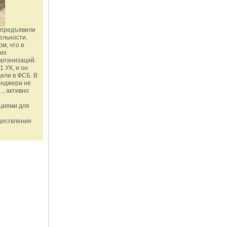
 предъявили
ельности,
м, что в
ких
организаций.
1 УК, и он
или в ФСБ. В
енджера не
, активно
ациями для
ществления