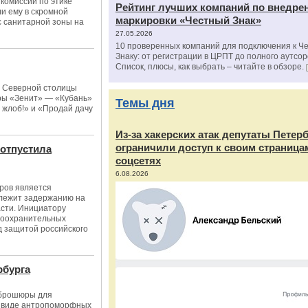
комиссии по этике
Рейтинг лучших компаний по внедре
и ему в скромной
маркировки «Честный Знак»
с санитарной зоны на
27.05.2026
10 проверенных компаний для подключения к Ч
Знаку: от регистрации в ЦРПТ до полного аутсор
Список, плюсы, как выбрать – читайте в обзоре.
а Северной столицы
гры «Зенит» — «Кубань»
Темы дня
 жлоб!» и «Продай дачу
Из‑за хакерских атак депутаты Петер
ограничили доступ к своим страница
 отпустила
соцсетях
6.08.2026
ров является
длежит задержанию на
асти. Инициатору
авоохранительных
д защитой российского
рбурга
 брошюры для
в виде антропоморфных