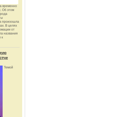
га временно
. Об этом
орода
ты
ка произошла
ах. В целях
рмации от
ла названия
 к
ную
стче
Темой