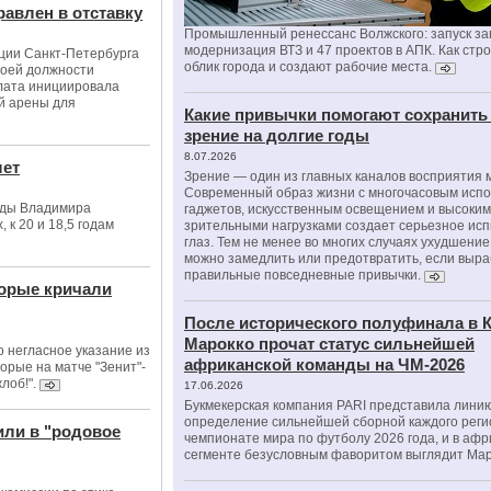
равлен в отставку
Промышленный ренессанс Волжского: запуск за
модернизация ВТЗ и 47 проектов в АПК. Как стр
ации Санкт-Петербурга
облик города и создают рабочие места.
воей должности
алата инициировала
й арены для
Какие привычки помогают сохранить
зрение на долгие годы
8.07.2026
лет
Зрение — один из главных каналов восприятия 
Современный образ жизни с многочасовым исп
анды Владимира
гаджетов, искусственным освещением и высоки
 к 20 и 18,5 годам
зрительными нагрузками создает серьезное ис
глаз. Тем не менее во многих случаях ухудшени
можно замедлить или предотвратить, если выра
правильные повседневные привычки.
торые кричали
После исторического полуфинала в К
Марокко прочат статус сильнейшей
 негласное указание из
африканской команды на ЧМ-2026
орые на матче "Зенит"-
лоб!".
17.06.2026
Букмекерская компания PARI представила лини
определение сильнейшей сборной каждого реги
или в "родовое
чемпионате мира по футболу 2026 года, и в аф
сегменте безусловным фаворитом выглядит Мар