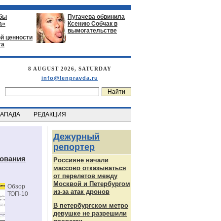
бы
Пугачева обвинила
а»
Ксению Собчак в
вымогательстве
й ценности
га
8 AUGUST 2026, SATURDAY
info@lenpravda.ru
ЗАПАДА
РЕДАКЦИЯ
Дежурный
репортер
дования
Россияне начали
массово отказываться
от перелетов между
Москвой и Петербургом
Обзор
из-за атак дронов
ТОП-10
В петербургском метро
девушке не разрешили