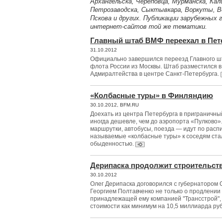
Архангельска, Череповца, Мурманска, Кал
Петрозаводска, Сыктывкара, Воркуты, Ве
Пскова и других. Публикации зарубежных 
интернет-сайтов той же тематики.
Главный штаб ВМФ переехал в Пет
31.10.2012
Официально завершился переезд Главного ш
флота России из Москвы. Штаб разместился в
Адмиралтейства в центре Санкт-Петербурга.
«Колбасные туры» в Финляндию
30.10.2012, BFM.RU
Доехать из центра Петербурга в приграничны
иногда дешевле, чем до аэропорта «Пулково»
маршрутки, автобусы, поезда — идут по расп
называемые «колбасные туры» к соседям ста
обыденностью.
Дерипаска продолжит строительст
30.10.2012
Олег Дерипаска договорился с губернатором 
Георгием Полтавченко не только о продлении 
принадлежащей ему компанией "Трансстрой", 
стоимости как минимум на 10,5 миллиарда ру