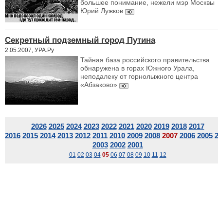
большее понимание, нежели мэр Москвы
Юрий Лужков
Секретный подземный город Путина
2.05.2007, УРА.Ру
Тайная база российского правительства
обнаружена в горах Южного Урала,
неподалеку от горнолыжного центра
«Абзаково»
2026
2025
2024
2023
2022
2021
2020
2019
2018
2017
2016
2015
2014
2013
2012
2011
2010
2009
2008
2007
2006
2005
2003
2002
2001
01
02
03
04
05
06
07
08
09
10
11
12