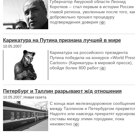
Губернатор Амурской области Леонид
Коротков -- стал первым в истории России
главой региона, уволенным после того, ка
добровольно прошел процедуру
подтверждения доверия
Карикатура на Путина признана лучшей в мире
10.05.2007
Карикатура на российского президента
Путина победила на конкурсе «World Pres
Cartoon» (Карикатуры в мировой прессе),
обойдя более 800 работ
Петербург и Таллин разрывают ж/д отношения
10.05.2007, Новая газета
С конца мая железнодорожное сообщени
между Таллином и Петербургом прерветс
Надолго или навсегда прекратят курсиров
составы между этими городами, пока
неизвестно