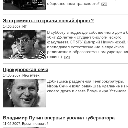
общественном транспорте!"
Экстремисты открыли новый фронт?
14.05.2007, НГ
В субботу в подъезде собственного дома 
убит 22-летний студент биологического
факультета СПбГУ Дмитрий Никулинский.
преподавал естествознание в еврейском
религиозном образовательном учреждени
(ешиве).
Прокурорская сеча
14.05.2007, Newsweek
Добившись разделения Генпрокуратуры,
Игорь Сечин взял реванш за удаление из 
своего друга и свата Владимира Устинова
Владимир Путин впервые уволил губернатора
11.05.2007, Время новостей