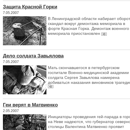
Защита Красной Горки
7.05.2007
В Ленинградской области набирает оборо
скандал вокруг демонтажа мемориала в
форте Красная Горка. Демонтаж военного
мемориала приостановлен
Дело солдата Завьялова
7.05.2007
Мать скончавшегося в петербургском
госпитале Военно-медицинской академии
солдата Сергея Завьялова намерена
добиваться наказания виновников трагеди
Геи верят в Матвиенко
2.05.2007
Инициаторы проведения гей-парада в гор
на Неве надеются, что губернатор северн
столицы Валентина Матвиенко проявит