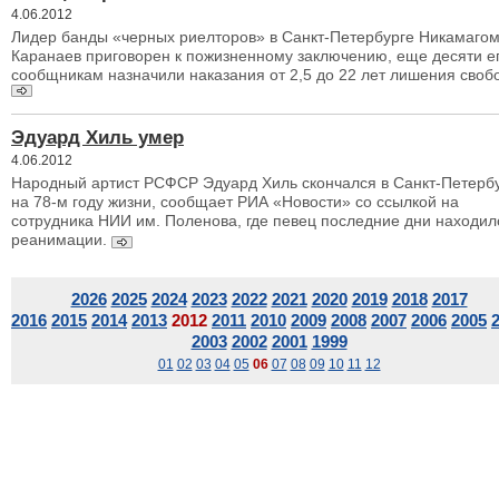
4.06.2012
Лидер банды «черных риелторов» в Санкт-Петербурге Никамаго
Каранаев приговорен к пожизненному заключению, еще десяти е
сообщникам назначили наказания от 2,5 до 22 лет лишения своб
Эдуард Хиль умер
4.06.2012
Народный артист РСФСР Эдуард Хиль скончался в Санкт-Петерб
на 78-м году жизни, сообщает РИА «Новости» со ссылкой на
сотрудника НИИ им. Поленова, где певец последние дни находил
реанимации.
2026
2025
2024
2023
2022
2021
2020
2019
2018
2017
2016
2015
2014
2013
2012
2011
2010
2009
2008
2007
2006
2005
2003
2002
2001
1999
01
02
03
04
05
06
07
08
09
10
11
12