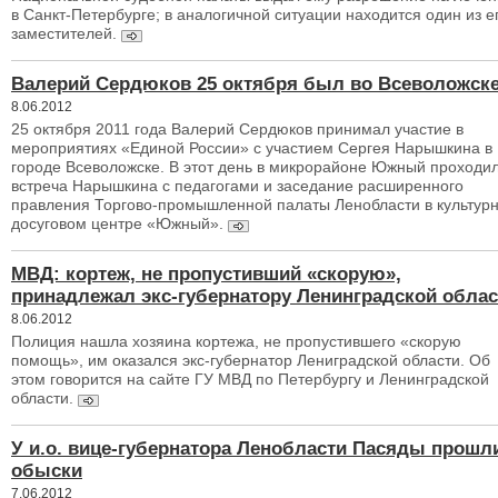
в Санкт-Петербурге; в аналогичной ситуации находится один из е
заместителей.
Валерий Сердюков 25 октября был во Всеволожск
8.06.2012
25 октября 2011 года Валерий Сердюков принимал участие в
мероприятиях «Единой России» с участием Сергея Нарышкина в
городе Всеволожске. В этот день в микрорайоне Южный проходи
встреча Нарышкина с педагогами и заседание расширенного
правления Торгово-промышленной палаты Ленобласти в культурн
досуговом центре «Южный».
МВД: кортеж, не пропустивший «скорую»,
принадлежал экс-губернатору Ленинградской облас
8.06.2012
Полиция нашла хозяина кортежа, не пропустившего «скорую
помощь», им оказался экс-губернатор Лениградской области. Об
этом говорится на сайте ГУ МВД по Петербургу и Ленинградской
области.
У и.о. вице-губернатора Ленобласти Пасяды прошл
обыски
7.06.2012