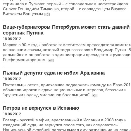
терминала в Пулково: первый – с совладельцем нефтетрейдера
Gunvor Геннадием Тимченко, второй – с совладельцем Внуково
Виталием Ванцевым
Вице-губернатором Петербурга может стать давний
соратник Путина
18.06.2012
Марков в 90-е годы работал заместителем председателя комитет
по внешним связям, который тогда возглавлял Владимир Путин. В
дальнейшем он работал в администрации президента и руководи
Росфинмониторингом.
Пьяный депутат едва не избил Аршавина
18.06.2012
Постояльцы отеля, приехавшие поддержать команду на Евро-201
обвиняли игроков в сдаче национальных интересов, безволии и
"крушении надежд миллионов болельщиков".
Петров не вернулся в Испанию
18.06.2012
Главарь русской мафии, арестованный в Испании в 2008 году и
ожидающий суда, не вернулся после того, как следователь
Национальной судебной палаты выдал ему разрешение на лечен