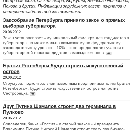
Петрозаводска, Сыктывкара, Воркуты, Великого Новгорода,
Пскова и других. Публикации зарубежных газет, журналов и
интернет-сайтов той же тематики.
Заксобрание Петербурга приняло закон о прямых
выборах губернатора
20.06.2012
Закон устанавливает «муниципальный фильтр» для кандидатов в
губернаторы по максимально возможному по федеральному
законодательству уровню – 10% – и не предполагает участия в
губернаторской гонке кандидатов-самовыдвиженцев.
Братья Ротенберги будут строить искусственный
остров
20.06.2012
Структура, подконтрольная известным предпринимателям брать
Ротенбергам, будет строить искусственный остров напротив
Сестрорецка.
Друг Путина Шамалов строит два терминала в
Пулково
20.06.2012
Совладелец банка «Россия» и старый знакомый президента
Владимира Путина Николай Шамалов строит сразу два бизнес-