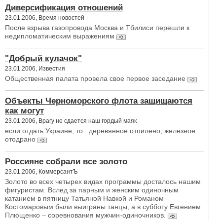
Диверсификация отношений
23.01.2006, Время новостей
После взрыва газопровода Москва и Тбилиси перешли к
недипломатическим выражениям
"Добрый кулачок"
23.01.2006, Известия
Общественная палата провела свое первое заседание
Объекты Черноморского флота защищаются
как могут
23.01.2006, Врагу не сдается наш гордый маяк
если отдать Украине, то : деревянное отпилено, железное
отодрано
Россияне собрали все золото
23.01.2006, КоммерсантЪ
Золото во всех четырех видах программы досталось нашим
фигуристам. Вслед за парным и женским одиночным
катанием в пятницу Татьяной Навкой и Романом
Костомаровым были выиграны танцы, а в субботу Евгением
Плющенко – соревнования мужчин-одиночников.