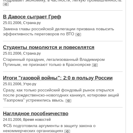
подрывает экономику, в частности, легкую промышленность.
В Давосе сыграет Греф
25.01.2006, Страна.ру
Замена главы российской делегации призвана повысить
эффективность переговоров по ВТО
Студенты помолются и повеселятся
25.01.2006, Страна.ру
Старинный праздник, легализованный Владимиром
Путиным, не признают только в Красноярске
Итоги "газовой войны": 2:0 в пользу России
25.01.2006, Утро.ру
Сразу, как только российский фондовый рынок открылся
после рождественско-новогодних каникул, котировки акций
"Газпрома" устремились ввысь.
Наглядное пособничество
24.01.2006, Время новостей
ФСБ подготовила аргументы в защиту закона о
некоммерческих организациях