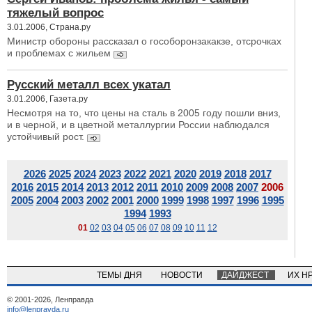
тяжелый вопрос
3.01.2006, Страна.ру
Министр обороны рассказал о гособоронзакакзе, отсрочках
и проблемах с жильем
Русский металл всех укатал
3.01.2006, Газета.ру
Несмотря на то, что цены на сталь в 2005 году пошли вниз,
и в черной, и в цветной металлургии России наблюдался
устойчивый рост.
2026
2025
2024
2023
2022
2021
2020
2019
2018
2017
2016
2015
2014
2013
2012
2011
2010
2009
2008
2007
2006
2005
2004
2003
2002
2001
2000
1999
1998
1997
1996
1995
1994
1993
01
02
03
04
05
06
07
08
09
10
11
12
ТЕМЫ ДНЯ
НОВОСТИ
ДАЙДЖЕСТ
ИХ Н
© 2001-2026, Ленправда
info@lenpravda.ru