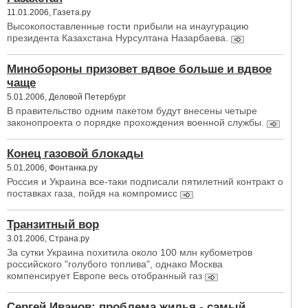
11.01.2006, Газета.ру
Высокопоставленные гости прибыли на инаугурацию
президента Казахстана Нурсултана Назарбаева.
Минобороны призовет вдвое больше и вдвое
чаще
5.01.2006, Деловой Петербург
В правительство одним пакетом будут внесены четыре
законопроекта о порядке прохождения военной службы.
Конец газовой блокады
5.01.2006, Фонтанка.ру
Россия и Украина все-таки подписали пятилетний контракт о
поставках газа, пойдя на компромисс
Транзитный вор
3.01.2006, Страна.ру
За сутки Украина похитила около 100 млн кубометров
российского "голубого топлива", однако Москва
компенсирует Европе весь отобранный газ
Сергей Иванов: проблема жилья - самый