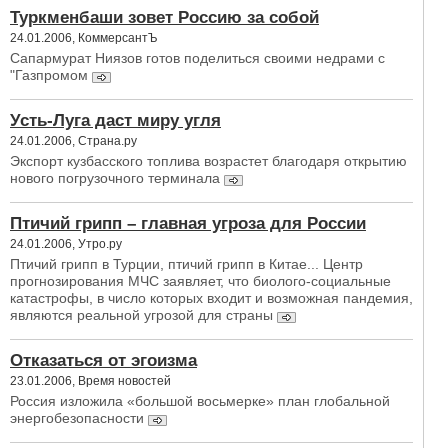
Туркменбаши зовет Россию за собой
24.01.2006, КоммерсантЪ
Сапармурат Ниязов готов поделиться своими недрами с
"Газпромом
Усть-Луга даст миру угля
24.01.2006, Страна.ру
Экспорт кузбасского топлива возрастет благодаря открытию
нового погрузочного терминала
Птичий грипп – главная угроза для России
24.01.2006, Утро.ру
Птичий грипп в Турции, птичий грипп в Китае... Центр
прогнозирования МЧС заявляет, что биолого-социальные
катастрофы, в число которых входит и возможная пандемия,
являются реальной угрозой для страны
Отказаться от эгоизма
23.01.2006, Время новостей
Россия изложила «большой восьмерке» план глобальной
энергобезопасности