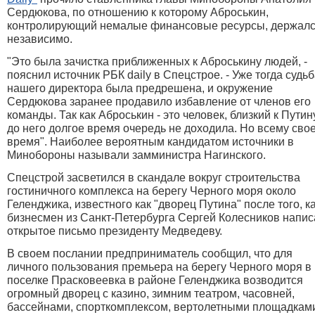
Сердюкова, по отношению к которому Аброськин,
контролирующий немалые финансовые ресурсы, держал
независимо.
"Это была зачистка приближенных к Аброськину людей, -
пояснил источник РБК daily в Спецстрое. - Уже тогда судь
нашего директора была предрешена, и окружение
Сердюкова заранее продавило избавление от членов его
команды. Так как Аброськин - это человек, близкий к Путину
до него долгое время очередь не доходила. Но всему сво
время". Наиболее вероятным кандидатом источники в
Минобороны называли замминистра Нагинского.
Спецстрой засветился в скандале вокруг строительства
гостиничного комплекса на берегу Черного моря около
Геленджика, известного как "дворец Путина" после того, к
бизнесмен из Санкт-Петербурга Сергей Колесников напис
открытое письмо президенту Медведеву.
В своем послании предприниматель сообщил, что для
личного пользования премьера на берегу Черного моря в
поселке Прасковеевка в районе Геленджика возводится
огромный дворец с казино, зимним театром, часовней,
бассейнами, спорткомплексом, вертолетными площадкам