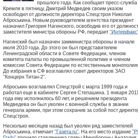
прошлого года. Как сообщает пресс-служба
Кремля в пятницу, Дмитрий Медведев своим указом
освободил от должности директора Спецстроя Николая
Аброськина. Новым руководителем агентства президент
назначил Григория Нагинского, освободив его от должнос
заместителя министра обороны РФ, передает
"Интерфакс
Нагинский был назначен замминистра обороны в начале
июля 2010 года. До этого он был представителем
Ленинградской области в Совете Федерации, членом
комитета палаты по промышленной политике и членом
комиссии Совета Федерации по естественным монополия
До избрания в СФ возглавлял совет директоров ЗАО
"Концерн Титан-2".
Аброськин возглавлял Спецстрой с марта 1999 года и
работал еще в кабинете Сергея Степашина. 1 января 201
года ему исполнилось 60 лет, и решением президента
Медведева он был уволен с военной службы в звании
генерала армии, при этом сохранив за собой пост директ
Спецстроя.
Несколько месяцев назад был уволен ряд заместителей
Аброськина, отмечает
"Газета.ru"
. На его место издание
"Р
Daily"
прочило ставленника главы Минобороны Анатолия