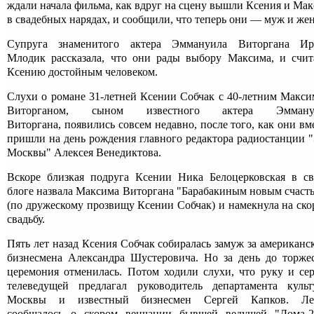
ждали начала фильма, как вдруг на сцену вышли Ксения и Ма
в свадебных нарядах, и сообщили, что теперь они — муж и жен
Супруга знаменитого актера Эммануила Виторгана Ир
Млодик рассказала, что они рады выбору Максима, и счи
Ксению достойным человеком.
Слухи о романе 31-летней Ксении Собчак с 40-летним Макс
Виторганом, сыном известного актера Эмману
Виторгана, появились совсем недавно, после того, как они вм
пришли на день рождения главного редактора радиостанции 
Москвы" Алексея Венедиктова.
Вскоре близкая подруга Ксении Ника Белоцерковская в с
блоге назвала Максима Виторгана "Барабакиным новым счаст
(по дружескому прозвищу Ксении Собчак) и намекнула на ск
свадьбу.
Пять лет назад Ксения Собчак собиралась замуж за американс
бизнесмена Александра Шустеровича. Но за день до торже
церемония отменилась. Потом ходили слухи, что руку и се
телеведущей предлагал руководитель департамента куль
Москвы и известный бизнесмен Сергей Капков. Ле
сообщалось о скором венчании бывшей ведущей "Дома-2