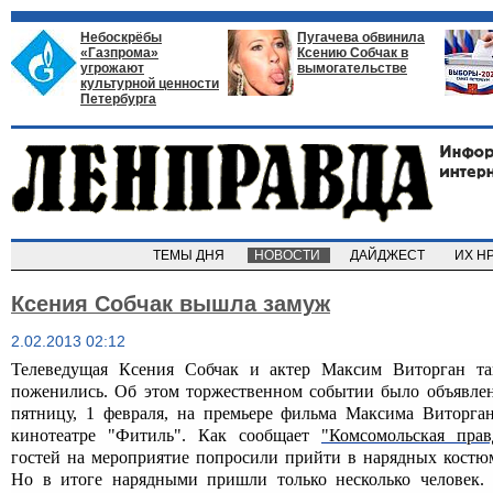
Небоскрёбы
Пугачева обвинила
«Газпрома»
Ксению Собчак в
угрожают
вымогательстве
культурной ценности
Петербурга
ТЕМЫ ДНЯ
НОВОСТИ
ДАЙДЖЕСТ
ИХ Н
Ксения Собчак вышла замуж
2.02.2013 02:12
Телеведущая Ксения Собчак и актер Максим Виторган та
поженились. Об этом торжественном событии было объявле
пятницу, 1 февраля, на премьере фильма Максима Виторга
кинотеатре "Фитиль". Как сообщает
"Комсомольская прав
гостей на мероприятие попросили прийти в нарядных костю
Но в итоге нарядными пришли только несколько человек.