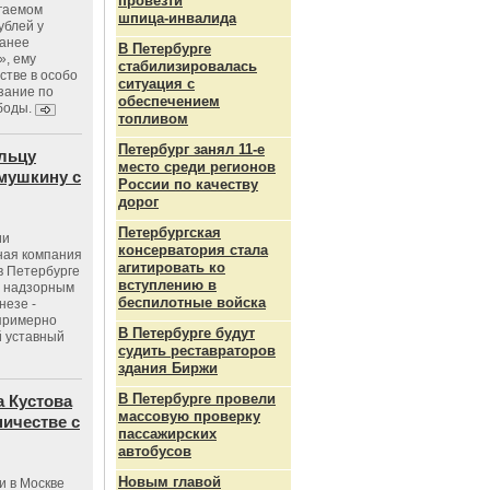
провезти
агаемом
шпица‑инвалида
ублей у
ранее
В Петербурге
», ему
стабилизировалась
тве в особо
ситуация с
зание по
обеспечением
боды.
топливом
Петербург занял 11-е
льцу
место среди регионов
мушкину с
России по качеству
дорог
Петербургская
ии
консерватория стала
ная компания
агитировать ко
в Петербурге
вступлению в
с надзорным
беспилотные войска
незе -
 примерно
В Петербурге будут
 уставный
судить реставраторов
здания Биржи
В Петербурге провели
 Кустова
массовую проверку
ичестве с
пассажирских
автобусов
Новым главой
и в Москве