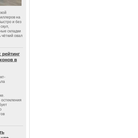
ской
филлеров на
быстро и без
скул,
бные складки
 чёткий овал
: рейтинг
конов в
кт-
ала
же.
 остекления
бует
о
тов
ть
 что