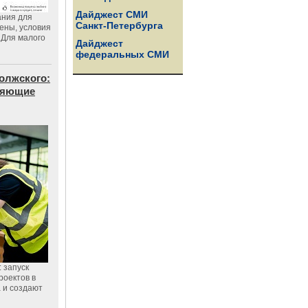
Дайджест СМИ
ания для
Санкт-Петербурга
цены, условия
 Для малого
Дайджест
федеральных СМИ
олжского:
еняющие
 запуск
роектов в
а и создают