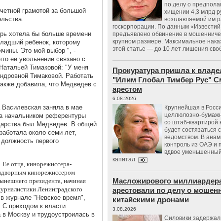
по делу о предпол
четной грамотой за большой
хищении 4,3 млрд р
ельства.
возглавляемой им 
госкорпорации. По данным «Известий
перь хотела бы больше времени
предъявлено обвинение в мошенничес
крупном размере. Максимальное нака
младший ребенок, которому
этой статье — до 10 лет лишения сво
чины. Это мой выбор ", -
что ее увольнение связано с
Натальей Тимаковой: "У меня
Прокуратура пришла к владе
андровной Тимаковой. Работать
"Илим Глобал Тимбер Рус" С
также добавила, что Медведев с
арестом
6.08.2026
 Василевская заняла в мае
Крупнейшая в Росс
целлюлозно-бумаж
ыла начальником референтуры
со штаб-квартирой 
дарства был Медведев. В общей
будет состязаться 
аботала около семи лет,
ведомством. В анам
л должность первого
контроль из ОАЭ и
вдвое уменьшенный
капитал.
. Ее отца, кинорежиссера-
ридворным кинорежиссером
Масложирового миллиардера
нынешнего президента, начиная
 журналистики Ленинградского
арестовали по делу о мошенн
в журнале "Невское время",
китайскими дронами
. С приходом к власти
3.08.2026
 в Москву и трудоустроилась в
Силовики задержал