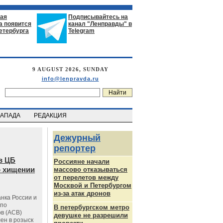
ая
Подписывайтесь на
а появится
канал "Ленправды" в
етербурга
Telegram
9 AUGUST 2026, SUNDAY
info@lenpravda.ru
ЗАПАДА
РЕДАКЦИЯ
Дежурный
репортер
в ЦБ
Россияне начали
о хищении
массово отказываться
от перелетов между
Москвой и Петербургом
из-за атак дронов
нка России и
 по
В петербургском метро
в (АСВ)
девушке не разрешили
ен в розыск