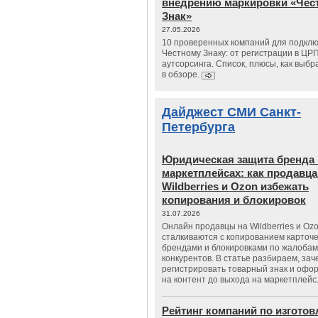
внедрению маркировки «Чес
Знак»
27.05.2026
10 проверенных компаний для подклю
Честному Знаку: от регистрации в ЦР
аутсорсинга. Список, плюсы, как выбр
в обзоре.
Дайджест СМИ Санкт-
Петербурга
Юридическая защита бренда 
маркетплейсах: как продавц
Wildberries и Ozon избежать
копирования и блокировок
31.07.2026
Онлайн продавцы на Wildberries и Oz
сталкиваются с копированием карточе
брендами и блокировками по жалобам
конкурентов. В статье разбираем, зач
регистрировать товарный знак и офо
на контент до выхода на маркетплейс
Рейтинг компаний по изгото