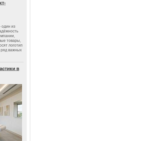
кт-
 один из
адёжность
омпании,
вые товары,
осят логотип
 ряд важных
астики в