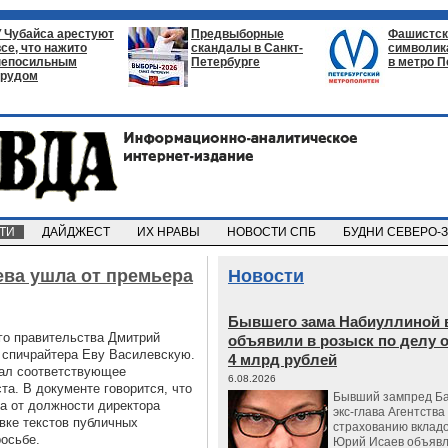
У Чубайса арестуют
Предвыборные
Фашистск
все, что нажито
скандалы в Санкт-
символик
непосильным
Петербурге
в метро П
трудом
СТИ
ДАЙДЖЕСТ
ИХ НРАВЫ
НОВОСТИ СПБ
БУДНИ СЕВЕРО-
ва ушла от премьера
Новости
Бывшего зама Набиуллиной 
го правительства Дмитрий
объявили в розыск по делу 
 спичрайтера Еву Василевскую.
4 млрд рублей
ал соответствующее
6.08.2026
та. В документе говорится, что
Бывший зампред Ба
а от должности директора
экс-глава Агентства
вке текстов публичных
страхованию вкладо
росьбе.
Юрий Исаев объявл