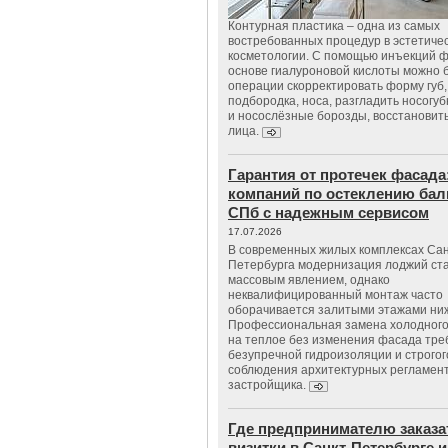
Контурная пластика – одна из самых
востребованных процедур в эстетиче
косметологии. С помощью инъекций 
основе гиалуроновой кислоты можно 
операции скорректировать форму губ, 
подбородка, носа, разгладить носогу
и носослёзные борозды, восстановить
лица.
Гарантия от протечек фасада
компаний по остеклению бал
СПб с надежным сервисом
17.07.2026
В современных жилых комплексах Сан
Петербурга модернизация лоджий ст
массовым явлением, однако
неквалифицированный монтаж часто
оборачивается залитыми этажами ни
Профессиональная замена холодного
на теплое без изменения фасада тре
безупречной гидроизоляции и строгог
соблюдения архитектурных регламен
застройщика.
Где предпринимателю заказа
визитки в Санкт-Петербурге и