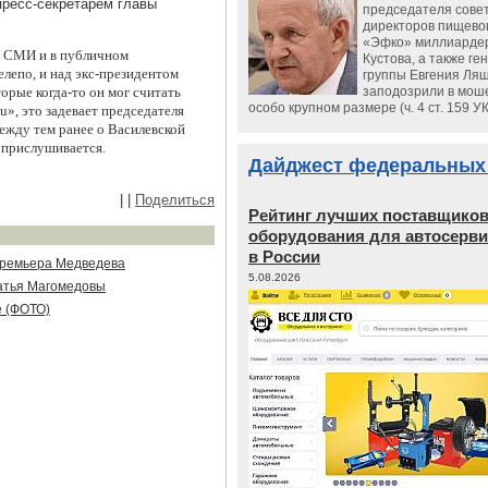
пресс-секретарем главы
председателя сове
директоров пищево
«Эфко» миллиарде
х СМИ и в публичном
Кустова, а также ге
елепо, и над экс-президентом
группы Евгения Ляш
рые когда-то он мог считать
заподозрили в мош
особо крупном размере (ч. 4 ст. 159 У
», это задевает председателя
Между тем ранее о Василевской
в прислушивается.
Дайджест федеральных
|
|
Поделиться
Рейтинг лучших поставщико
оборудования для автосерви
в России
премьера Медведева
5.08.2026
ратья Магомедовы
е (ФОТО)