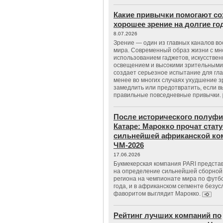
Какие привычки помогают со
хорошее зрение на долгие г
8.07.2026
Зрение — один из главных каналов в
мира. Современный образ жизни с м
использованием гаджетов, искусстве
освещением и высокими зрительными
создает серьезное испытание для гла
менее во многих случаях ухудшение 
замедлить или предотвратить, если 
правильные повседневные привычки.
После исторического полуфи
Катаре: Марокко прочат стату
сильнейшей африканской ко
ЧМ-2026
17.06.2026
Букмекерская компания PARI предста
на определение сильнейшей сборной
региона на чемпионате мира по футб
года, и в африканском сегменте безу
фаворитом выглядит Марокко.
Рейтинг лучших компаний по