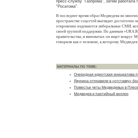
пресс-службу "Газпрома", затем работала 
"Росатома".
В последнее время образ Медведева во многи
пространстве соцсетей выглядит достаточно н
откровенно издеваются либеральные СМИ, кото
своей группой поддержки. По данным «URA.Ru
правительства, и виноватых он ищет вокруг. 
говорили как о человеке, к которому Медведе
МАТЕРИАЛЫ ПО ТЕМЕ:
Очередная идиотская инициатива 
Якунина отправили в «отставку» б
Поместье четы Медведевых в Плес
Медведев и партийный киллер