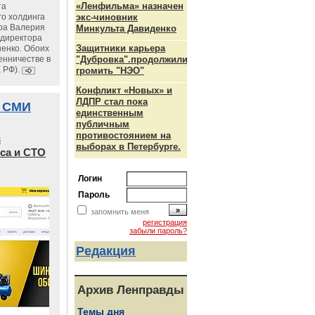
«Ленфильма» назначен
та
го холдинга
экс-чиновник
ра Валерия
Минкульта Давиденко
ндиректора
Защитники карьера
енко. Обоих
енничестве в
"Дубровка".продолжили
К РФ).
громить "НЭО"
Конфликт «Новых» и
ЛДПР стал пока
 СМИ
единственным
публичным
противостоянием на
в
выборах в Петербурге.
са и СТО
Логин
Пароль
запомнить меня
регистрация
забыли пароль?
Редакция
Архив Ленправды
Темы дня