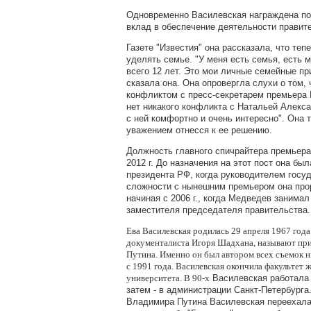
Одновременно Василевская награждена по
вклад в обеспечение деятельности правит
Газете "Известия" она рассказала, что те
уделять семье. "У меня есть семья, есть 
всего 12 лет. Это мои личные семейные при
сказала она. Она опровергла слухи о том, 
конфликтом с пресс-секретарем премьера 
нет никакого конфликта с Натальей Алекс
с ней комфортно и очень интересно". Она 
уважением отнесся к ее решению.
Должность главного спичрайтера премьера
2012 г. До назначения на этот пост она б
президента РФ, когда руководителем госу
сложности с нынешним премьером она прор
начиная с 2006 г., когда Медведев занима
заместителя председателя правительства.
Ева Василевская родилась 29 апреля 1967 года
документалиста Игоря Шадхана, называют п
Путина. Именно он был автором всех съемок 
с 1991 года. Василевская окончила факультет
университета.
В 90-х
Василевская работала 
затем - в администрации Санкт-Петербурга
Владимира Путина Василевская переехала