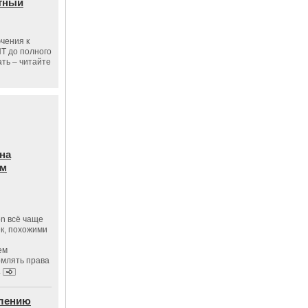
тный
чения к
ПТ до полного
ать – читайте
на
ам
on всё чаще
к, похожими
ем
рмлять права
.
влению