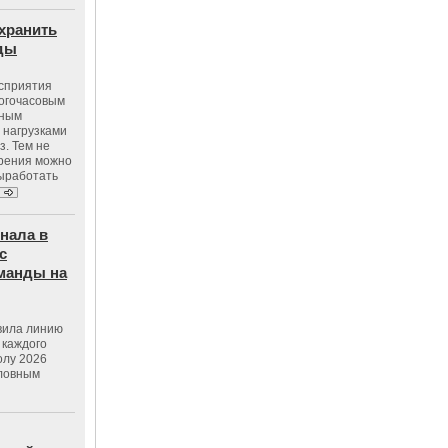
хранить
оды
осприятия
ногочасовым
нным
 нагрузками
з. Тем не
зрения можно
выработать
нала в
с
манды на
вила линию
 каждого
олу 2026
словным