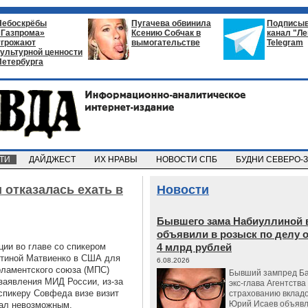
Небоскрёбы
Пугачева обвинила
Подписыв
«Газпрома»
Ксению Собчак в
канал "Л
угрожают
вымогательстве
Telegram
культурной ценности
Петербурга
СТИ
ДАЙДЖЕСТ
ИХ НРАВЫ
НОВОСТИ СПБ
БУДНИ СЕВЕРО-
 отказалась ехать в
Новости
Бывшего зама Набиуллиной 
объявили в розыск по делу 
ции во главе со спикером
4 млрд рублей
тиной Матвиенко в США для
6.08.2026
рламентского союза (МПС)
Бывший зампред Ба
 заявления МИД России, из-за
экс-глава Агентства
спикеру Совфеда визе визит
страхованию вкладо
Юрий Исаев объявл
тал невозможным.