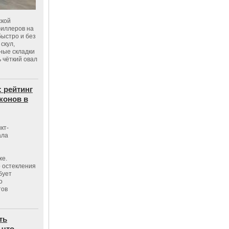
ской
филлеров на
быстро и без
скул,
бные складки
 чёткий овал
: рейтинг
конов в
кт-
ала
же.
 остекления
бует
о
тов
ть
 что