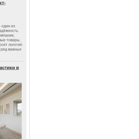
кт-
 один из
адёжность
омпании,
вые товары,
осят логотип
 ряд важных
астики в