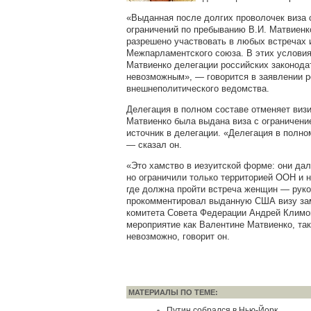
«Выданная после долгих проволочек виза
ограничений по пребыванию В.И. Матвиенко
разрешено участвовать в любых встречах 
Межпарламентского союза. В этих условия
Матвиенко делегации российских законода
невозможным», — говорится в заявлении р
внешнеполитического ведомства.
Делегация в полном составе отменяет визи
Матвиенко была выдана виза с ограничен
источник в делегации. «Делегация в полно
— сказал он.
«Это хамство в иезуитской форме: они дал
но ограничили только территорией ООН и 
где должна пройти встреча женщин — рук
прокомментировал выданную США визу за
комитета Совета Федерации Андрей Климов
мероприятие как Валентине Матвиенко, та
невозможно, говорит он.
МАТЕРИАЛЫ ПО ТЕМЕ:
Путин собрался в Нью-Йорк