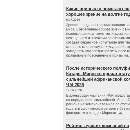
Какие привычки помогают со
хорошее зрение на долгие г
8.07.2026
Зрение — один из главных каналов в
мира. Современный образ жизни с м
использованием гаджетов, искусстве
освещением и высокими зрительными
создает серьезное испытание для гла
менее во многих случаях ухудшение 
замедлить или предотвратить, если 
правильные повседневные привычки.
После исторического полуфи
Катаре: Марокко прочат стату
сильнейшей африканской ко
ЧМ-2026
17.06.2026
Букмекерская компания PARI предста
на определение сильнейшей сборной
региона на чемпионате мира по футб
года, и в африканском сегменте безу
фаворитом выглядит Марокко.
Рейтинг лучших компаний по