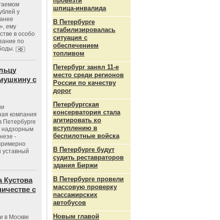
провезти
агаемом
шпица‑инвалида
ублей у
ранее
В Петербурге
», ему
стабилизировалась
тве в особо
ситуация с
зание по
обеспечением
боды.
топливом
Петербург занял 11-е
льцу
место среди регионов
мушкину с
России по качеству
дорог
Петербургская
ии
консерватория стала
ная компания
агитировать ко
в Петербурге
вступлению в
с надзорным
беспилотные войска
незе -
 примерно
В Петербурге будут
 уставный
судить реставраторов
здания Биржи
В Петербурге провели
 Кустова
массовую проверку
ичестве с
пассажирских
автобусов
Новым главой
и в Москве