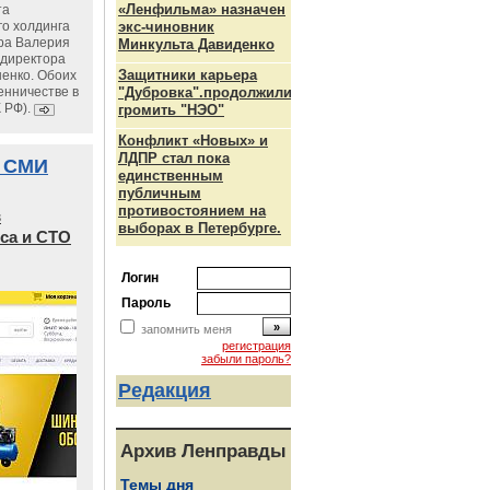
«Ленфильма» назначен
та
го холдинга
экс-чиновник
ра Валерия
Минкульта Давиденко
ндиректора
Защитники карьера
енко. Обоих
енничестве в
"Дубровка".продолжили
К РФ).
громить "НЭО"
Конфликт «Новых» и
ЛДПР стал пока
 СМИ
единственным
публичным
противостоянием на
в
выборах в Петербурге.
са и СТО
Логин
Пароль
запомнить меня
регистрация
забыли пароль?
Редакция
Архив Ленправды
Темы дня