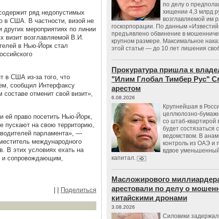
по делу о предпол
хищении 4,3 млрд р
 содержит ряд недопустимых
возглавляемой им 
 в США. В частности, визой не
госкорпорации. По данным «Известий
и других мероприятиях по линии
предъявлено обвинение в мошенничес
х визит возглавляемой В.И.
крупном размере. Максимальное нака
телей в Нью-Йорк стал
этой статье — до 10 лет лишения сво
оссийского
Прокуратура пришла к владе
т в США из-за того, что
"Илим Глобал Тимбер Рус" С
ием, сообщил Интерфаксу
арестом
м составе отменит свой визит»,
6.08.2026
Крупнейшая в Росс
целлюлозно-бумаж
и ей право посетить Нью-Йорк,
со штаб-квартирой 
не пускают на свою территорию,
будет состязаться 
оводителей парламента», —
ведомством. В анам
меститель международного
контроль из ОАЭ и
. В этих условиях ехать на
вдвое уменьшенный
к и сопровождающим,
капитал.
Масложирового миллиардера
арестовали по делу о мошенн
|
|
Поделиться
китайскими дронами
3.08.2026
Силовики задержал