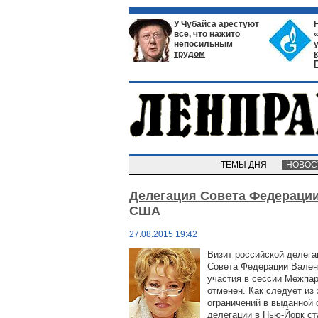
У Чубайса арестуют
все, что нажито
непосильным
трудом
ТЕМЫ ДНЯ
НОВО
Делегация Совета Федерации
США
27.08.2015 19:42
Визит российской делега
Совета Федерации Вален
участия в сессии Межпа
отменен. Как следует из
ограничений в выданной 
делегации в Нью-Йорк с