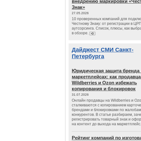
внедрению маркировки «Чес
Знак»
27.05.2026
10 проверенных компаний для подклю
Честному Знаку: от регистрации в ЦР
аутсорсинга. Список, плюсы, как выбр
в обзоре.
Дайджест СМИ Санкт-
Петербурга
Юридическая защита бренда 
маркетплейсах: как продавц
Wildberries и Ozon избежать
копирования и блокировок
31.07.2026
Онлайн продавцы на Wildberries и Oz
сталкиваются с копированием карточе
брендами и блокировками по жалобам
конкурентов. В статье разбираем, зач
регистрировать товарный знак и офо
на контент до выхода на маркетплейс
Рейтинг компаний по изгото