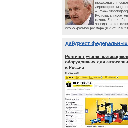
председателя сове
директоров пищево
«Эфко» миллиарде
Кустова, а также ге
группы Евгения Ляш
заподозрили в мош
особо крупном размере (ч. 4 ст. 159 У
Дайджест федеральных
Рейтинг лучших поставщико
оборудования для автосерви
в России
5.08.2026