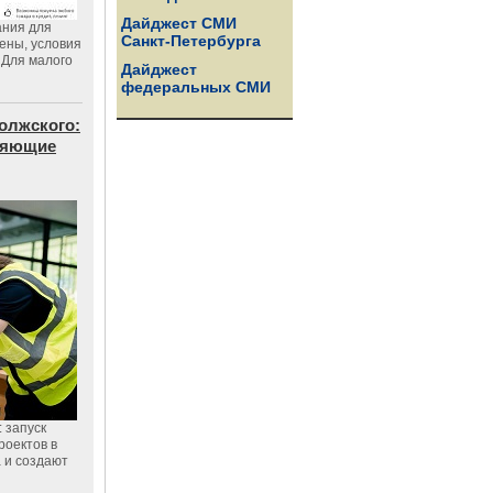
Дайджест СМИ
ания для
Санкт-Петербурга
цены, условия
 Для малого
Дайджест
федеральных СМИ
олжского:
еняющие
 запуск
роектов в
а и создают