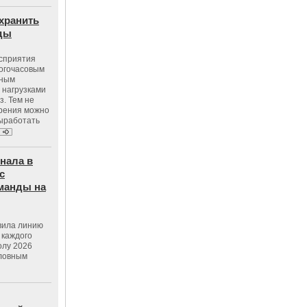
хранить
оды
осприятия
ногочасовым
нным
 нагрузками
з. Тем не
зрения можно
выработать
нала в
с
манды на
вила линию
 каждого
олу 2026
словным