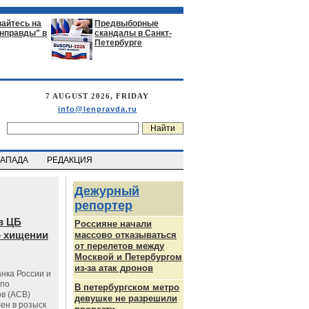
айтесь на
Предвыборные
енправды" в
скандалы в Санкт-
Петербурге
7 AUGUST 2026, FRIDAY
info@lenpravda.ru
ЗАПАДА
РЕДАКЦИЯ
Дежурный
репортер
в ЦБ
Россияне начали
о хищении
массово отказываться
от перелетов между
Москвой и Петербургом
из-за атак дронов
нка России и
 по
В петербургском метро
в (АСВ)
девушке не разрешили
ен в розыск