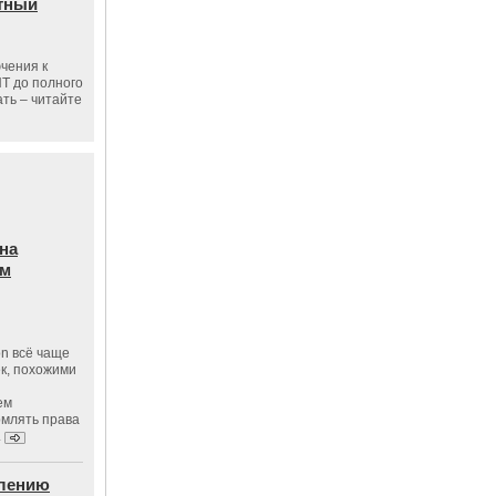
тный
чения к
ПТ до полного
ать – читайте
на
ам
on всё чаще
к, похожими
ем
рмлять права
.
влению