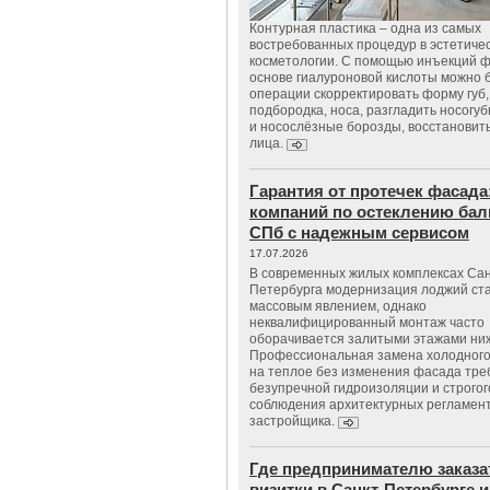
Контурная пластика – одна из самых
востребованных процедур в эстетиче
косметологии. С помощью инъекций 
основе гиалуроновой кислоты можно 
операции скорректировать форму губ, 
подбородка, носа, разгладить носогу
и носослёзные борозды, восстановить
лица.
Гарантия от протечек фасада
компаний по остеклению бал
СПб с надежным сервисом
17.07.2026
В современных жилых комплексах Сан
Петербурга модернизация лоджий ст
массовым явлением, однако
неквалифицированный монтаж часто
оборачивается залитыми этажами ни
Профессиональная замена холодного
на теплое без изменения фасада тре
безупречной гидроизоляции и строгог
соблюдения архитектурных регламен
застройщика.
Где предпринимателю заказа
визитки в Санкт-Петербурге и