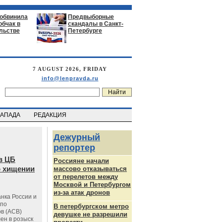
 обвинила
Предвыборные
обчак в
скандалы в Санкт-
льстве
Петербурге
7 AUGUST 2026, FRIDAY
info@lenpravda.ru
ЗАПАДА
РЕДАКЦИЯ
Дежурный
репортер
в ЦБ
Россияне начали
о хищении
массово отказываться
от перелетов между
Москвой и Петербургом
из-за атак дронов
нка России и
 по
В петербургском метро
в (АСВ)
девушке не разрешили
ен в розыск