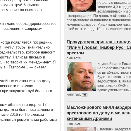
по делу о предпол
закупок труб большого
хищении 4,3 млрд р
кое мнение он высказал
возглавляемой им 
госкорпорации. По данным «Известий
предъявлено обвинение в мошенничес
 к главе совета директоров гос­
крупном размере. Максимальное нака
 правления «Газпрома»
этой статье — до 10 лет лишения сво
Прокуратура пришла к владе
 когда появляется посредник,
"Илим Глобал Тимбер Рус" С
» купил трубы значительно
редительство, которое наносит
арестом
арству. Написав письмо и
6.08.2026
, что творит их менеджмент. Я
Крупнейшая в Росс
ь в «Газпроме», — сказал
целлюлозно-бумаж
со штаб-квартирой 
будет состязаться 
удебных инстанциях по делу
ведомством. В анам
венности в рамках
контроль из ОАЭ и
вдвое уменьшенный
 при закупках труб большого
капитал.
ром» объявил тендер из 12
Масложирового миллиардера
убы должны быть поставлены в
арестовали по делу о мошенн
тале 2016-го. По словам
китайскими дронами
ъясняется ремонтными работами
3.08.2026
Силовики задержал