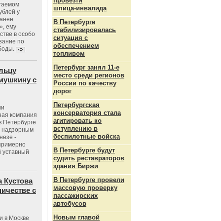
провезти
агаемом
шпица‑инвалида
ублей у
ранее
В Петербурге
», ему
стабилизировалась
тве в особо
ситуация с
зание по
обеспечением
боды.
топливом
Петербург занял 11-е
льцу
место среди регионов
мушкину с
России по качеству
дорог
Петербургская
ии
консерватория стала
ная компания
агитировать ко
в Петербурге
вступлению в
с надзорным
беспилотные войска
незе -
 примерно
В Петербурге будут
 уставный
судить реставраторов
здания Биржи
В Петербурге провели
 Кустова
массовую проверку
ичестве с
пассажирских
автобусов
Новым главой
и в Москве