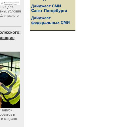
Дайджест СМИ
ания для
Санкт-Петербурга
цены, условия
 Для малого
Дайджест
федеральных СМИ
олжского:
еняющие
 запуск
роектов в
а и создают