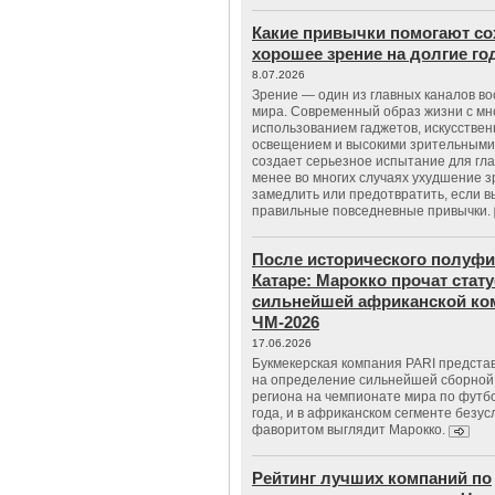
Какие привычки помогают со
хорошее зрение на долгие г
8.07.2026
Зрение — один из главных каналов в
мира. Современный образ жизни с м
использованием гаджетов, искусстве
освещением и высокими зрительными
создает серьезное испытание для гла
менее во многих случаях ухудшение 
замедлить или предотвратить, если 
правильные повседневные привычки.
После исторического полуфи
Катаре: Марокко прочат стату
сильнейшей африканской ко
ЧМ-2026
17.06.2026
Букмекерская компания PARI предста
на определение сильнейшей сборной
региона на чемпионате мира по футб
года, и в африканском сегменте безу
фаворитом выглядит Марокко.
Рейтинг лучших компаний по