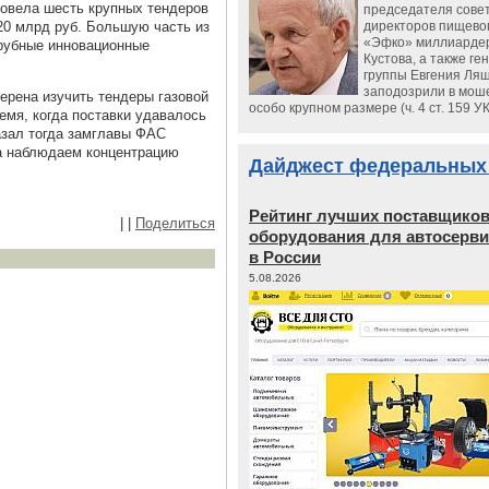
ровела шесть крупных тендеров
председателя сове
20 млрд руб. Большую часть из
директоров пищево
«Эфко» миллиарде
Трубные инновационные
Кустова, а также ге
группы Евгения Ляш
заподозрили в мош
ерена изучить тендеры газовой
особо крупном размере (ч. 4 ст. 159 У
емя, когда поставки удавалось
азал тогда замглавы ФАС
а наблюдаем концентрацию
Дайджест федеральных
Рейтинг лучших поставщико
|
|
Поделиться
оборудования для автосерви
в России
5.08.2026