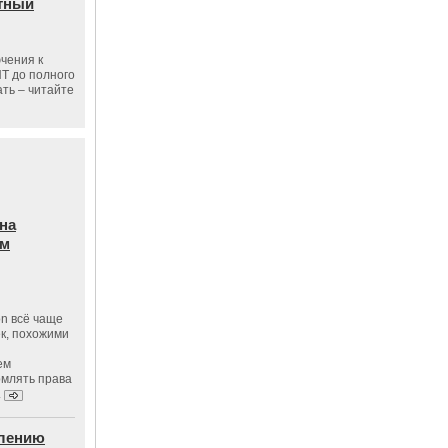
тный
чения к
ПТ до полного
ать – читайте
на
ам
on всё чаще
к, похожими
ем
рмлять права
.
влению