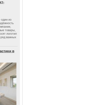
кт-
 один из
адёжность
омпании,
вые товары,
осят логотип
 ряд важных
астики в