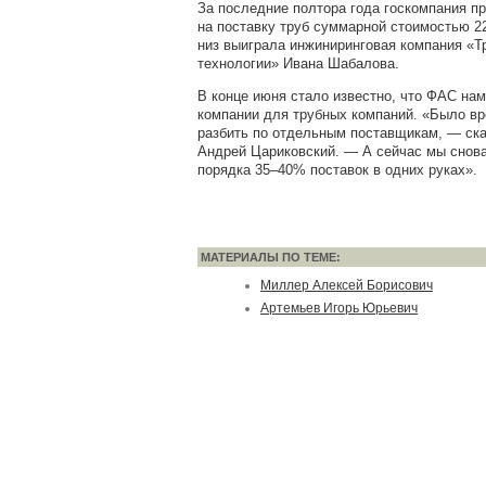
За последние полтора года госкомпания п
на поставку труб суммарной стоимостью 2
низ выиграла инжиниринговая компания «
технологии» Ивана Шабалова.
В конце июня стало известно, что ФАС нам
компании для трубных компаний. «Было вр
разбить по отдельным поставщикам, — ск
Андрей Цариковский. — А сейчас мы снов
порядка 35–40% поставок в одних руках».
МАТЕРИАЛЫ ПО ТЕМЕ:
Миллер Алексей Борисович
Артемьев Игорь Юрьевич