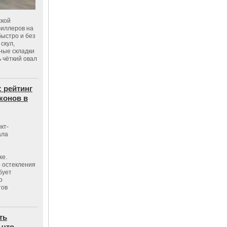
ской
филлеров на
быстро и без
скул,
бные складки
 чёткий овал
: рейтинг
конов в
кт-
ала
же.
 остекления
бует
о
тов
ть
 что