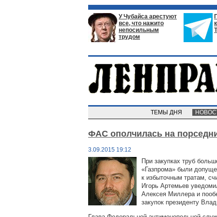
У Чубайса арестуют
все, что нажито
непосильным
трудом
ТЕМЫ ДНЯ
НОВО
ФАС ополчилась на порседни
3.09.2015 19:12
При закупках труб больш
«Газпрома» были допуще
к избыточным тратам, сч
Игорь Артемьев уведомил
Алексея Миллера и пооб
закупок президенту Влад
​Глава Федеральной антимонопольной слу