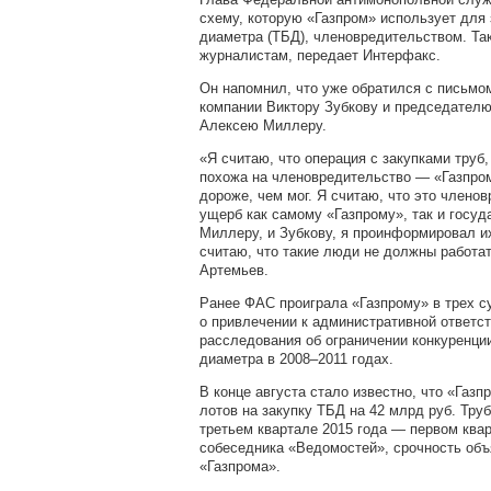
схему, которую «Газпром» использует для 
диаметра (ТБД), членовредительством. Та
журналистам, передает Интерфакс.
Он напомнил, что уже обратился с письмом
компании Виктору Зубкову и председателю
Алексею Миллеру.
«Я считаю, что операция с закупками труб,
похожа на членовредительство — «Газпром
дороже, чем мог. Я считаю, что это членов
ущерб как самому «Газпрому», так и госуд
Миллеру, и Зубкову, я проинформировал их
считаю, что такие люди не должны работат
Артемьев​.
Ранее ФАС проиграла «Газпрому» в трех с
о привлечении к административной ответст
расследования об ограничении конкуренции
диаметра в 2008–2011 годах.
В конце августа стало известно, что «Газп
лотов на закупку ТБД на 42 млрд руб. Тр
третьем квартале 2015 года — первом квар
собеседника «Ведомостей», срочность об
«Газпрома».