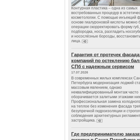
Контурная пластика – одна из самых
востребованных процедур в эстетиче
косметологии. С помощью инъекций 
основе гиалуроновой кислоты можно 
операции скорректировать форму губ, 
подбородка, носа, разгладить носогу
и носослёзные борозды, восстановить
лица.
Гарантия от протечек фасада
компаний по остеклению бал
СПб с надежным сервисом
17.07.2026
В современных жилых комплексах Сан
Петербурга модернизация лоджий ст
массовым явлением, однако
неквалифицированный монтаж часто
оборачивается залитыми этажами ни
Профессиональная замена холодного
на теплое без изменения фасада тре
безупречной гидроизоляции и строгог
соблюдения архитектурных регламен
застройщика.
Где предпринимателю заказа
визитки в Санкт-Петербурге и