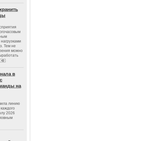
хранить
оды
осприятия
ногочасовым
нным
 нагрузками
з. Тем не
зрения можно
выработать
нала в
с
манды на
вила линию
 каждого
олу 2026
словным