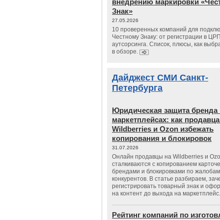
внедрению маркировки «Чес
Знак»
27.05.2026
10 проверенных компаний для подклю
Честному Знаку: от регистрации в ЦР
аутсорсинга. Список, плюсы, как выбр
в обзоре.
Дайджест СМИ Санкт-
Петербурга
Юридическая защита бренда 
маркетплейсах: как продавц
Wildberries и Ozon избежать
копирования и блокировок
31.07.2026
Онлайн продавцы на Wildberries и Oz
сталкиваются с копированием карточе
брендами и блокировками по жалобам
конкурентов. В статье разбираем, зач
регистрировать товарный знак и офо
на контент до выхода на маркетплейс
Рейтинг компаний по изгото