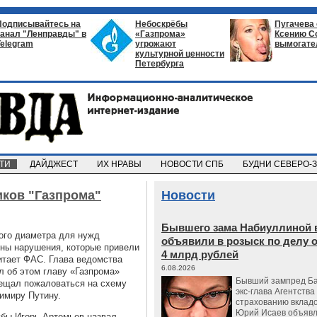
Подписывайтесь на
Небоскрёбы
Пугачева
канал "Ленправды" в
«Газпрома»
Ксению С
Telegram
угрожают
вымогате
культурной ценности
Петербурга
СТИ
ДАЙДЖЕСТ
ИХ НРАВЫ
НОВОСТИ СПБ
БУДНИ СЕВЕРО-
ков "Газпрома"
Новости
Бывшего зама Набиуллиной 
ого диаметра для нужд
объявили в розыск по делу 
ны нарушения, которые привели
4 млрд рублей
итает ФАС. Глава ведомства
6.08.2026
 об этом главу «Газпрома»
Бывший зампред Ба
ещал пожаловаться на схему
экс-глава Агентства
имиру Путину.
страхованию вкладо
Юрий Исаев объявл
жбы Игорь Артемьев назвал