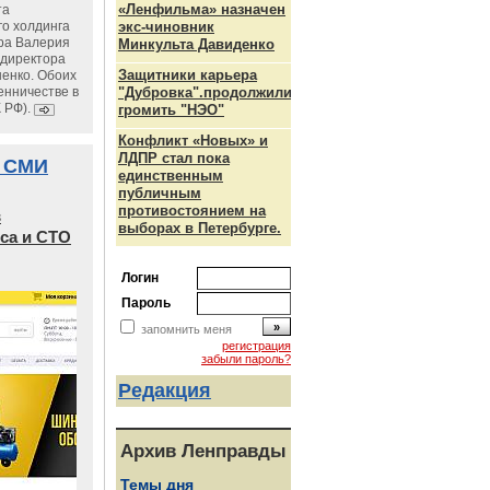
«Ленфильма» назначен
та
го холдинга
экс-чиновник
ра Валерия
Минкульта Давиденко
ндиректора
Защитники карьера
енко. Обоих
енничестве в
"Дубровка".продолжили
К РФ).
громить "НЭО"
Конфликт «Новых» и
ЛДПР стал пока
 СМИ
единственным
публичным
противостоянием на
в
выборах в Петербурге.
са и СТО
Логин
Пароль
запомнить меня
регистрация
забыли пароль?
Редакция
Архив Ленправды
Темы дня