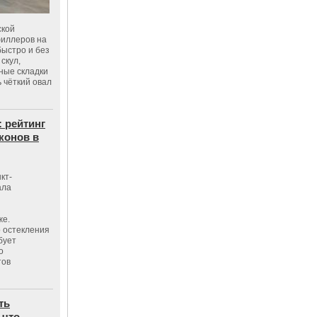
ской
филлеров на
быстро и без
скул,
бные складки
 чёткий овал
: рейтинг
конов в
кт-
ала
же.
 остекления
бует
о
тов
ть
 что