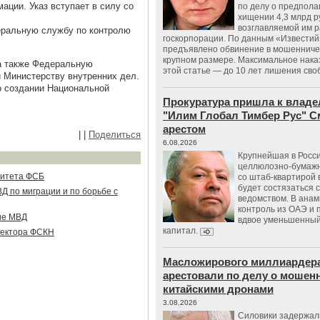
ации. Указ вступает в силу со
по делу о предпол
хищении 4,3 млрд р
возглавляемой им 
еральную службу по контролю
госкорпорации. По данным «Известий
предъявлено обвинение в мошенничес
крупном размере. Максимальное нака
а также Федеральную
этой статье — до 10 лет лишения сво
 Министерству внутренних дел.
 о создании Национальной
Прокуратура пришла к владе
"Илим Глобал Тимбер Рус" С
арестом
|
|
Поделиться
6.08.2026
Крупнейшая в Росс
целлюлозно-бумаж
литета ФСБ
со штаб-квартирой 
будет состязаться 
Д по миграции и по борьбе с
ведомством. В анам
контроль из ОАЭ и
ие МВД
вдвое уменьшенный
капитал.
ректора ФСКН
Масложирового миллиардера
арестовали по делу о мошенн
китайскими дронами
3.08.2026
Силовики задержал