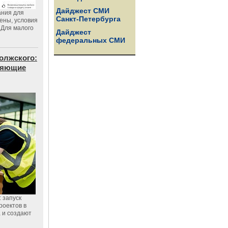
Дайджест СМИ
ания для
Санкт-Петербурга
цены, условия
 Для малого
Дайджест
федеральных СМИ
олжского:
еняющие
 запуск
роектов в
а и создают