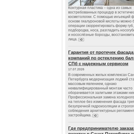
Контурная пластика – одна из самых
востребованных процедур в эстетиче
косметологии. С помощью инъекций 
основе гиалуроновой кислоты можно 
операции скорректировать форму губ, 
подбородка, носа, разгладить носогу
и носослёзные борозды, восстановить
лица.
Гарантия от протечек фасада
компаний по остеклению бал
СПб с надежным сервисом
17.07.2026
В современных жилых комплексах Сан
Петербурга модернизация лоджий ст
массовым явлением, однако
неквалифицированный монтаж часто
оборачивается залитыми этажами ни
Профессиональная замена холодного
на теплое без изменения фасада тре
безупречной гидроизоляции и строгог
соблюдения архитектурных регламен
застройщика.
Где предпринимателю заказа
визитки в Санкт-Петербурге и