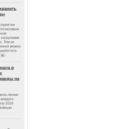
хранить
оды
осприятия
ногочасовым
нным
 нагрузками
з. Тем не
зрения можно
выработать
нала в
с
манды на
вила линию
 каждого
олу 2026
словным