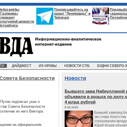
Небоскрёбы
Подписывайтесь на
Предвыб
«Газпрома»
канал "Ленправды" в
скандалы 
угрожают
Telegram
Петербур
культурной ценности
Петербурга
СТИ
ДАЙДЖЕСТ
ИХ НРАВЫ
НОВОСТИ СПБ
БУДНИ СЕВЕРО-
 Совета Безопасности
Новости
Бывшего зама Набиуллиной 
объявили в розыск по делу 
Путин подписал указ о
4 млрд рублей
став Совета Безопасности
6.08.2026
сключив из него Виктора
Бывший зампред Ба
экс-глава Агентства
страхованию вкладо
общении на официальном
Юрий Исаев объявл