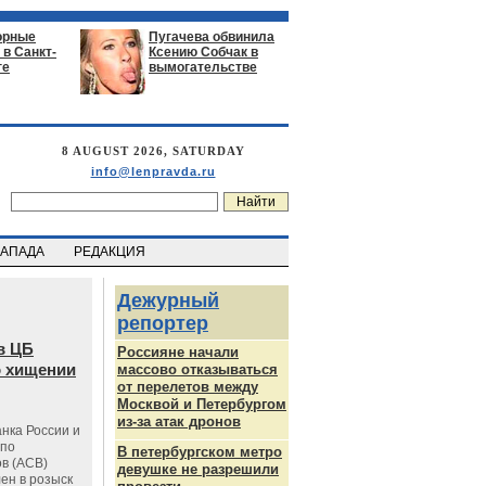
орные
Пугачева обвинила
в Санкт-
Ксению Собчак в
ге
вымогательстве
8 AUGUST 2026, SATURDAY
info@lenpravda.ru
ЗАПАДА
РЕДАКЦИЯ
Дежурный
репортер
в ЦБ
Россияне начали
о хищении
массово отказываться
от перелетов между
Москвой и Петербургом
из-за атак дронов
нка России и
 по
В петербургском метро
в (АСВ)
девушке не разрешили
ен в розыск