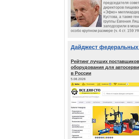
председателя сове
директоров пищево
«Эфко» миллиарде
Кустова, а также ге
группы Евгения Ляш
заподозрили в мош
особо крупном размере (ч. 4 ст. 159 У
Дайджест федеральных
Рейтинг лучших поставщико
оборудования для автосерви
в России
5.08.2026