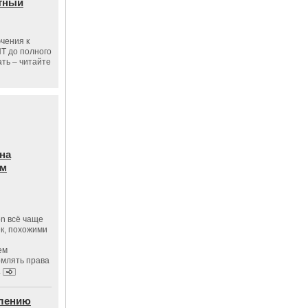
тный
чения к
ПТ до полного
ать – читайте
на
ам
on всё чаще
к, похожими
ем
рмлять права
.
влению