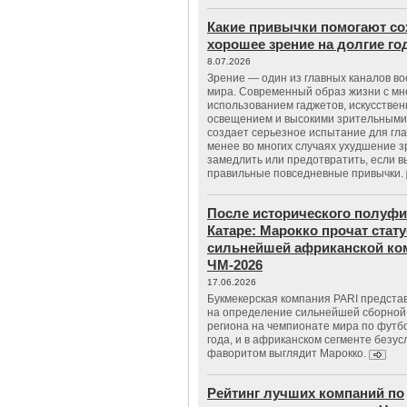
Какие привычки помогают со
хорошее зрение на долгие г
8.07.2026
Зрение — один из главных каналов в
мира. Современный образ жизни с м
использованием гаджетов, искусстве
освещением и высокими зрительными
создает серьезное испытание для гла
менее во многих случаях ухудшение 
замедлить или предотвратить, если 
правильные повседневные привычки.
После исторического полуфи
Катаре: Марокко прочат стату
сильнейшей африканской ко
ЧМ-2026
17.06.2026
Букмекерская компания PARI предста
на определение сильнейшей сборной
региона на чемпионате мира по футб
года, и в африканском сегменте безу
фаворитом выглядит Марокко.
Рейтинг лучших компаний по