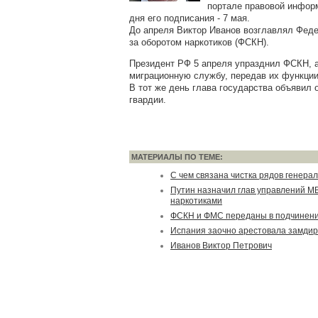
портале правовой информ
дня его подписания - 7 мая.
До апреля Виктор Иванов возглавлял Фед
за оборотом наркотиков (ФСКН).
Президент РФ 5 апреля упразднил ФСКН, 
миграционную службу, передав их функции
В тот же день глава государства объявил
гвардии.
МАТЕРИАЛЫ ПО ТЕМЕ:
С чем связана чистка рядов генера
Путин назначил глав управлений МВ
наркотиками
ФСКН и ФМС переданы в подчинен
Испания заочно арестовала замди
Иванов Виктор Петрович