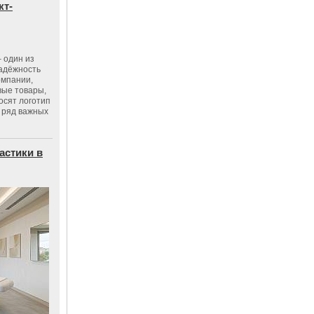
кт-
 один из
адёжность
омпании,
вые товары,
осят логотип
 ряд важных
астики в