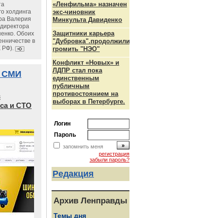
«Ленфильма» назначен
та
го холдинга
экс-чиновник
ра Валерия
Минкульта Давиденко
ндиректора
Защитники карьера
енко. Обоих
енничестве в
"Дубровка".продолжили
К РФ).
громить "НЭО"
Конфликт «Новых» и
ЛДПР стал пока
 СМИ
единственным
публичным
противостоянием на
в
выборах в Петербурге.
са и СТО
Логин
Пароль
запомнить меня
регистрация
забыли пароль?
Редакция
Архив Ленправды
Темы дня