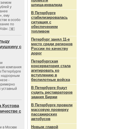
провезти
агаемом
шпица‑инвалида
ублей у
ранее
В Петербурге
», ему
стабилизировалась
тве в особо
ситуация с
зание по
обеспечением
боды.
топливом
Петербург занял 11-е
льцу
место среди регионов
мушкину с
России по качеству
дорог
Петербургская
ии
консерватория стала
ная компания
агитировать ко
в Петербурге
вступлению в
с надзорным
беспилотные войска
незе -
 примерно
В Петербурге будут
 уставный
судить реставраторов
здания Биржи
В Петербурге провели
 Кустова
массовую проверку
ичестве с
пассажирских
автобусов
Новым главой
и в Москве