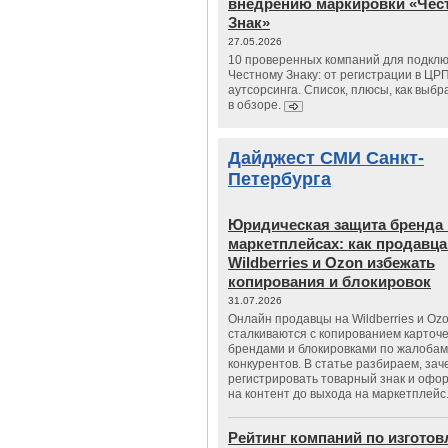
внедрению маркировки «Чес
Знак»
27.05.2026
10 проверенных компаний для подклю
Честному Знаку: от регистрации в ЦР
аутсорсинга. Список, плюсы, как выбр
в обзоре.
Дайджест СМИ Санкт-
Петербурга
Юридическая защита бренда 
маркетплейсах: как продавц
Wildberries и Ozon избежать
копирования и блокировок
31.07.2026
Онлайн продавцы на Wildberries и Oz
сталкиваются с копированием карточе
брендами и блокировками по жалобам
конкурентов. В статье разбираем, зач
регистрировать товарный знак и офо
на контент до выхода на маркетплейс
Рейтинг компаний по изгото