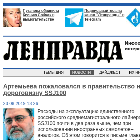
Пугачева обвинила
Подписывайтесь на
Ксению Собчак в
канал "Ленправды" в
вымогательстве
Telegram
ТЕМЫ ДНЯ
НОВОСТИ
ДАЙДЖЕСТ
ИХ Н
Артемьева пожаловался в правительство 
дороговизну SSJ100
23.08.2019 13:26
Расходы на эксплуатацию единственного
российского среднемагистрального лайнер
SSJ100 почти в два раза выше, чем при
использовании иностранных самолетов–
аналогов.
Об этом говорится в письме глав