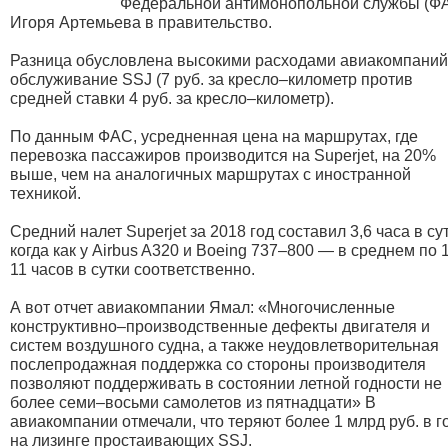
Федеральной антимонопольной службы (Ф
Игоря Артемьева в правительство.
Разница обусловлена высокими расходами авиакомпаний
обслуживание SSJ (7 руб. за кресло–километр против
средней ставки 4 руб. за кресло–километр).
По данным ФАС, усредненная цена на маршрутах, где
перевозка пассажиров производится на Superjet, на 20%
выше, чем на аналогичных маршрутах с иностранной
техникой.
Средний налет Superjet за 2018 год составил 3,6 часа в сут
когда как у Airbus A320 и Boeing 737–800 — в среднем по 
11 часов в сутки соответственно.
А вот отчет авиакомпании Ямал:
«Многочисленные
конструктивно–производственные дефекты двигателя и
систем воздушного судна, а также неудовлетворительная
послепродажная поддержка со стороны производителя
позволяют поддерживать в состоянии летной годности не
более семи–восьми самолетов из пятнадцати» В
авиакомпании отмечали, что теряют более 1 млрд руб. в г
на лизинге простаивающих SSJ.