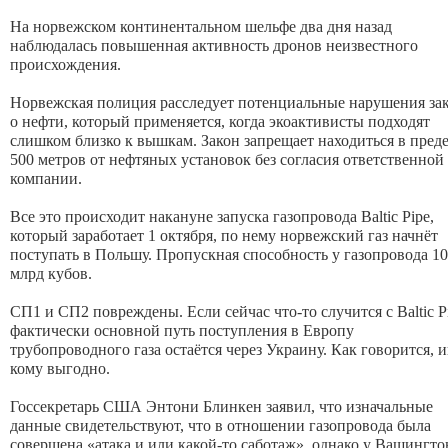
На норвежском континентальном шельфе два дня назад
наблюдалась повышенная активность дронов неизвестного
происхождения.
Норвежская полиция расследует потенциальные нарушения за
о нефти, который применяется, когда экоактивисты подходят
слишком близко к вышкам. Закон запрещает находиться в пред
500 метров от нефтяных установок без согласия ответственной
компании.
Все это происходит накануне запуска газопровода Baltic Pipe,
который заработает 1 октября, по нему норвежский газ начнёт
поступать в Польшу. Пропускная способность у газопровода 10
млрд кубов.
СП1 и СП2 повреждены. Если сейчас что-то случится с Baltic P
фактически основной путь поступления в Европу
трубопроводного газа остаётся через Украину. Как говорится, 
кому выгодно.
Госсекретарь США Энтони Блинкен заявил, что изначальные
данные свидетельствуют, что в отношении газопровода была
совершена «атака и или какой-то саботаж», однако у Вашингто