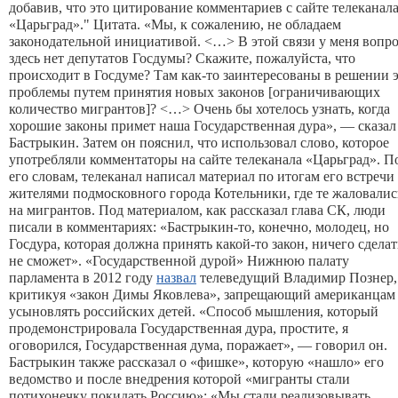
добавив, что это цитирование комментариев с сайте телеканал
«Царьград»."
Цитата
. «Мы, к сожалению, не обладаем
законодательной инициативой. <…> В этой связи у меня вопро
здесь нет депутатов Госдумы? Скажите, пожалуйста, что
происходит в Госдуме? Там как-то заинтересованы в решении 
проблемы путем принятия новых законов [ограничивающих
количество мигрантов]? <…> Очень бы хотелось узнать, когда
хорошие законы примет наша Государственная дура», — сказал
Бастрыкин.
Затем он пояснил, что использовал слово, которое
употребляли комментаторы на сайте телеканала «Царьград». П
его словам, телеканал написал материал по итогам его встречи 
жителями подмосковного города Котельники, где те жаловалис
на мигрантов. Под материалом, как рассказал глава СК, люди
писали в комментариях: «Бастрыкин-то, конечно, молодец, но
Госдура, которая должна принять какой-то закон, ничего сделат
не сможет».
«Государственной дурой» Нижнюю палату
парламента в 2012 году
назвал
телеведущий Владимир Познер,
критикуя «закон Димы Яковлева», запрещающий американцам
усыновлять российских детей. «Способ мышления, который
продемонстрировала Государственная дура, простите, я
оговорился, Государственная дума, поражает», — говорил он.
Бастрыкин также рассказал о «фишке», которую «нашло» его
ведомство и после внедрения которой «мигранты стали
потихонечку покидать Россию»: «Мы стали реализовывать