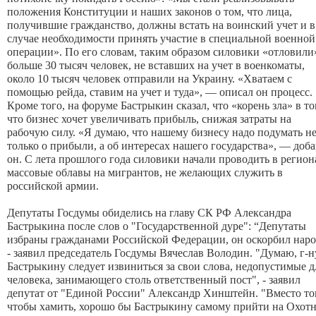
положения Конституции и наших законов о том, что лица,
получившие гражданство, должны встать на воинский учет и в
случае необходимости принять участие в специальной военной
операции». По его словам, таким образом силовики «отловили
больше 30 тысяч человек, не вставших на учет в военкоматы,
около 10 тысяч человек отправили на Украину. «Хватаем с
помощью рейда, ставим на учет и туда», — описал он процесс.
Кроме того, на форуме Бастрыкин сказал, что «корень зла» в то
что бизнес хочет увеличивать прибыль, снижая затраты на
рабочую силу. «Я думаю, что нашему бизнесу надо подумать н
только о прибыли, а об интересах нашего государства», — доб
он.
С лета прошлого года силовики начали проводить в регион
массовые облавы на мигрантов, не желающих служить в
российской армии.
Депутаты Госдумы обиделись на главу СК РФ Александра
Бастрыкина после слов о "
Государственной дуре
": “Депутаты
избраны гражданами Российской Федерации, он оскорбил наро
- заявил председатель Госдумы Вячеслав Володин. "Думаю, г-н
Бастрыкину следует извиниться за свои слова, недопустимые д
человека, занимающего столь ответственный пост", - заявил
депутат от "Единой России" Александр Хинштейн. "Вместо то
чтобы хамить, хорошо бы Бастрыкину самому прийти на Охот