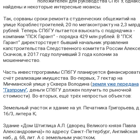
положителен для руководства СПбГУ, однак
найдены и некоторые интересные нюансы.
Так, сорваны сроки ремонта студенческих общежитий на
улице Кораблестроителей, 20 по мегаконтракту на 2,3 млр
рублей. Теперь СПбГУ пытается взыскать с подрядчика -
компании "ПСК Гарант" - порядка 429 млн рублей.
В "ПСК
Гарант" директорствует бывший начальник управления
капстроительства Следственного комитета России Алекс
Скачков, в 2017 году получивший 3 года колонии за
мошенничество.
Часть инвестпрограммы СПбГУ планируется финансироват
счёт реализации имущества. Во-первых, 7 гектар на
Мичманской улице у Сквера Володина (
земля уже передана
"Газпрому",
деньги СПбГУ должен получить по рыночной
стоимости). Во-вторых, ещё трёх непростых объектов:
Земельный участок и здание на ул. Печатника Григорьева, д.
16/3, литера К;
Здание «Дом Штиглица А.Л. (дворец Великого князя Павла
Александровича)» по адресу: Санкт-Петербург, Английская
наб., д. 68, лит. А с земельным участком;