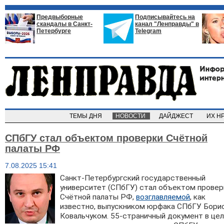
Предвыборные
Подписывайтесь на
скандалы в Санкт-
канал "Ленправды" в
Петербурге
Telegram
ТЕМЫ ДНЯ
НОВОСТИ
ДАЙДЖЕСТ
ИХ Н
СПбГУ стал объектом проверки Счётной
палаты РФ
7.08.2025 15:41
Санкт-Петербургский государственный
университет (СПбГУ) стал объектом провер
Счётной палаты РФ,
возглавляемой
, как
известно, выпускником юрфака СПбГУ Бори
Ковальчуком. 55-страничный документ в це