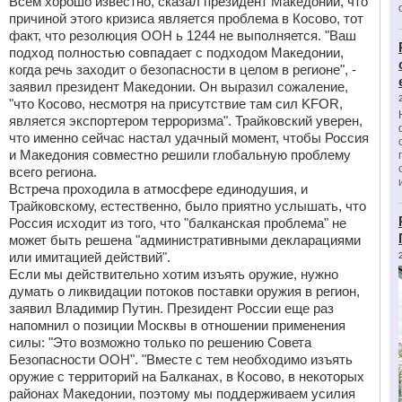
Всем хорошо известно, сказал президент Македонии, что
причиной этого кризиса является проблема в Косово, тот
факт, что резолюция ООН ь 1244 не выполняется. "Ваш
подход полностью совпадает с подходом Македонии,
когда речь заходит о безопасности в целом в регионе", -
заявил президент Македонии. Он выразил сожаление,
"что Косово, несмотря на присутствие там сил KFOR,
является экспортером терроризма". Трайковский уверен,
что именно сейчас настал удачный момент, чтобы Россия
и Македония совместно решили глобальную проблему
всего региона.
Встреча проходила в атмосфере единодушия, и
Трайковскому, естественно, было приятно услышать, что
Россия исходит из того, что "балканская проблема" не
может быть решена "административными декларациями
или имитацией действий".
Если мы действительно хотим изъять оружие, нужно
думать о ликвидации потоков поставки оружия в регион,
заявил Владимир Путин. Президент России еще раз
напомнил о позиции Москвы в отношении применения
силы: "Это возможно только по решению Совета
Безопасности ООН". "Вместе с тем необходимо изъять
оружие с территорий на Балканах, в Косово, в некоторых
районах Македонии, поэтому мы поддерживаем усилия