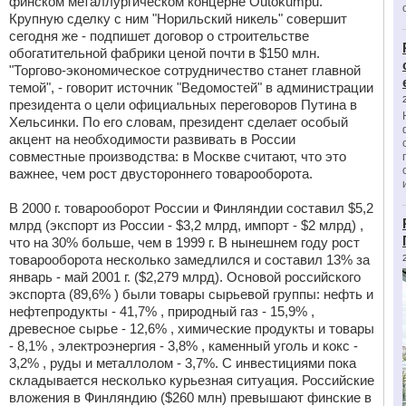
финском металлургическом концерне Outokumpu.
Крупную сделку с ним "Норильский никель" совершит
сегодня же - подпишет договор о строительстве
обогатительной фабрики ценой почти в $150 млн.
"Торгово-экономическое сотрудничество станет главной
темой", - говорит источник "Ведомостей" в администрации
президента о цели официальных переговоров Путина в
Хельсинки. По его словам, президент сделает особый
акцент на необходимости развивать в России
совместные производства: в Москве считают, что это
важнее, чем рост двустороннего товарооборота.
В 2000 г. товарооборот России и Финляндии составил $5,2
млрд (экспорт из России - $3,2 млрд, импорт - $2 млрд) ,
что на 30% больше, чем в 1999 г. В нынешнем году рост
товарооборота несколько замедлился и составил 13% за
январь - май 2001 г. ($2,279 млрд). Основой российского
экспорта (89,6% ) были товары сырьевой группы: нефть и
нефтепродукты - 41,7% , природный газ - 15,9% ,
древесное сырье - 12,6% , химические продукты и товары
- 8,1% , электроэнергия - 3,8% , каменный уголь и кокс -
3,2% , руды и металлолом - 3,7%. С инвестициями пока
складывается несколько курьезная ситуация. Российские
вложения в Финляндию ($260 млн) превышают финские в