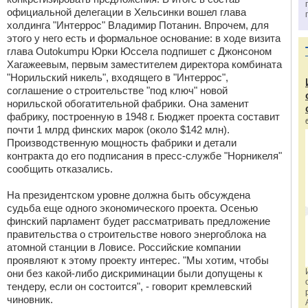
официальной делегации в Хельсинки вошел глава
холдинга "Интеррос" Владимир Потанин. Впрочем, для
этого у него есть и формальное основание: в ходе визита
глава Outokumpu Юрки Юссела подпишет с Джонсоном
Хагажеевым, первым заместителем директора комбината
"Норильский никель", входящего в "Интеррос",
соглашение о строительстве "под ключ" новой
норильской обогатительной фабрики. Она заменит
фабрику, построенную в 1948 г. Бюджет проекта составит
почти 1 млрд финских марок (около $142 млн).
Производственную мощность фабрики и детали
контракта до его подписания в пресс-службе "Норникеля"
сообщить отказались.
На президентском уровне должна быть обсуждена
судьба еще одного экономического проекта. Осенью
финский парламент будет рассматривать предложение
правительства о строительстве нового энергоблока на
атомной станции в Ловисе. Российские компании
проявляют к этому проекту интерес. "Мы хотим, чтобы
они без какой-либо дискриминации были допущены к
тендеру, если он состоится", - говорит кремлевский
чиновник.