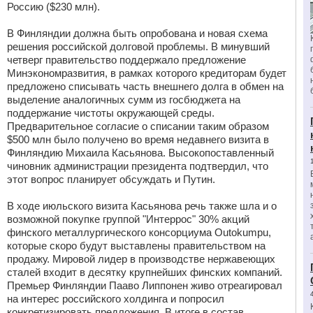
Россию ($230 млн).
В Финляндии должна быть опробована и новая схема
решения российской долговой проблемы. В минувший
четверг правительство поддержало предложение
Минэкономразвития, в рамках которого кредиторам будет
предложено списывать часть внешнего долга в обмен на
выделение аналогичных сумм из госбюджета на
поддержание чистоты окружающей среды.
Предварительное согласие о списании таким образом
$500 млн было получено во время недавнего визита в
Финляндию Михаила Касьянова. Высокопоставленный
чиновник администрации президента подтвердил, что
этот вопрос планирует обсуждать и Путин.
В ходе июльского визита Касьянова речь также шла и о
возможной покупке группой "Интеррос" 30% акций
финского металлургического консорциума Outokumpu,
которые скоро будут выставлены правительством на
продажу. Мировой лидер в производстве нержавеющих
сталей входит в десятку крупнейших финских компаний.
Премьер Финляндии Пааво Липпонен живо отреагировал
на интерес российского холдинга и попросил
конкретизировать предложения. В итоге в состав