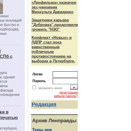
«Ленфильма» назначен
экс-чиновник
Минкульта Давиденко
анных
Защитники карьера
щью инъекций
"Дубровка".продолжили
но быстро и
подбородка,
громить "НЭО"
зные
Конфликт «Новых» и
ЛДПР стал пока
единственным
г
публичным
 СПб с
противостоянием на
выборах в Петербурге.
урга
Логин
, однако
Пароль
ется
мена
запомнить меня
я фасада
регистрация
 соблюдения
забыли пароль?
Редакция
ки в
 печатью
Архив Ленправды
Петербурге,
Темы дня