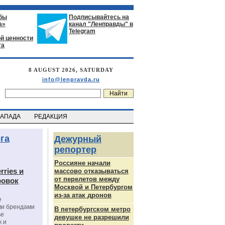
бы
Подписывайтесь на
а»
канал "Ленправды" в
Telegram
й ценности
га
8 AUGUST 2026, SATURDAY
info@lenpravda.ru
ЗАПАДА
РЕДАКЦИЯ
га
Дежурный
репортер
Россияне начали
rries и
массово отказываться
от перелетов между
ровок
Москвой и Петербургом
из-за атак дронов
е
ми брендами
В петербургском метро
ье
девушке не разрешили
к и