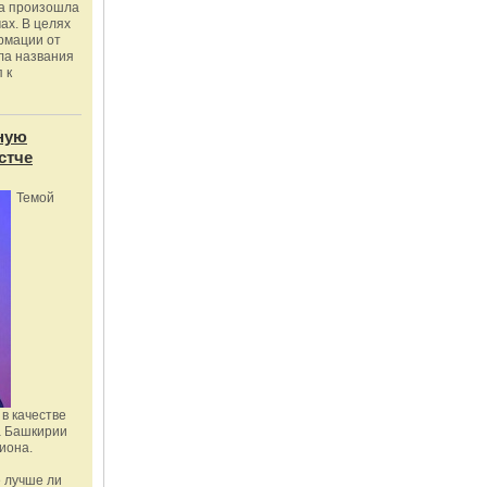
ка произошла
ах. В целях
рмации от
ла названия
 к
ную
стче
Темой
в качестве
а Башкирии
иона.
 лучше ли