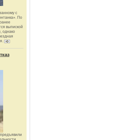
занному с
онтанка». По
 ранее
тся выпиской
, однако
мездная
я.
тказ
 предъявили
ельности,