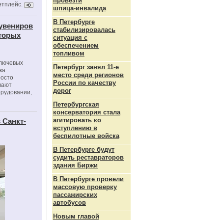
провезти
етплейс.
шпица‑инвалида
В Петербурге
сувениров
стабилизировалась
оторых
ситуация с
обеспечением
топливом
ключевых
Петербург занял 11-е
ка
место среди регионов
росто
России по качеству
вают
дорог
орудовании,
Петербургская
консерватория стала
агитировать ко
 Санкт-
вступлению в
беспилотные войска
В Петербурге будут
судить реставраторов
здания Биржи
В Петербурге провели
массовую проверку
пассажирских
автобусов
Новым главой