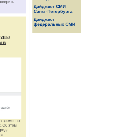
роверить
Дайджест СМИ
Санкт-Петербурга
Дайджест
федеральных СМИ
бурга
м в
га временно
. Об этом
орода
ты