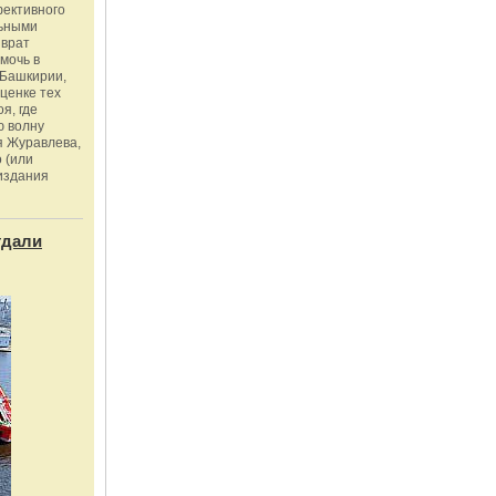
фективного
льными
зврат
омочь в
Башкирии,
ценке тех
я, где
ю волну
я Журавлева,
 (или
издания
тдали