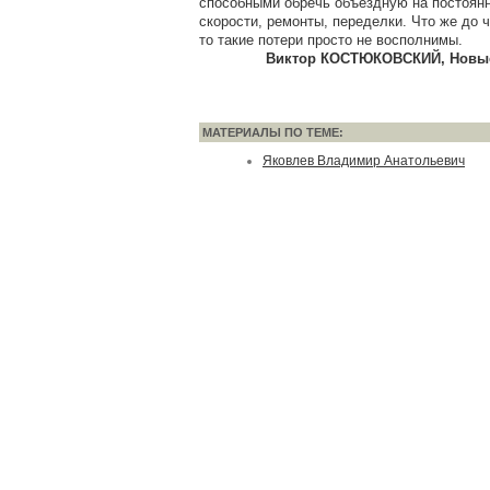
способными обречь объездную на постоян
скорости, ремонты, переделки. Что же до 
то такие потери просто не восполнимы.
Виктор КОСТЮКОВСКИЙ, Новые и
МАТЕРИАЛЫ ПО ТЕМЕ:
Яковлев Владимир Анатольевич