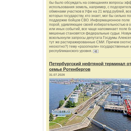
бы было обсуждать на совещаниях вопросы эф
использования земель, например, с подозрите
обменами участков в Уфе на 21 млрд рублей, во
которых государству, кто знает, мог бы сильно п
поддержке бойцов СВО. Информационное поле 
порой, удивляющее своей избирательностью в о
или иных событий, все чаще напоминает поле бо
мишенью становятся федеральные судьи. Нову
всколыхнули запросы депутата Госдумы Алексе
тут же растиражированные СМИ. Причем охотно
неохотно?) тему «разогнали» государственные 
республиканского уровня.
Петербургский нефтяной терминал о
семье Ротенбергов
31.07.2026