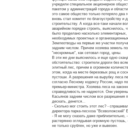
учредили специальное акционерное общес
пакетом у администраций города и области
это самое общество только потеряло два г
вновь стал комитет по благоустройству и 
строительству. А когда все-таки начали в
аварийном порядке строить, выяснилось, ч
было проделано насколько элементарных, 
необходимых проектных и организационных
Землеотводы на первые же участки получа
задним числом. Причем хозяева земель п
"нескромные", как сетовал город, цены.
В эти же дни выяснилось и еще одно скан
обстоятельство: строители дороги без вся
элитный лес, причем в огромном количест
этом, когда на месте березовых рощ и сос
пустоши. А разрешения на вырубку леса пе
согласно Лесному кодексу России, надо по
премьер-министра. Хозяева леса на законн
справедливость не надеются. Они уверены
Касьянов задним числом все разрешения по
дескать, денется...
- Сколько мог стоить этот лес? - спрашив
директора парка-лесхоза "Всеволожский" 
- Я не могу сказать даже приблизительно, -
растерянно оглядывая огромную пустошь, -
не только срублен, но уже и вывезен.