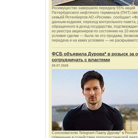
Росимущество завершило передачу 55% акций
Петербургского нефтяного терминала (ПНТ) свя
семьёй Ротенбергов АО «Росхим», сообщает «Ф
данным издания, переход контрольного пакета,
обращенного в доход государства, подтверждае
из реестра акционеров по состоянию на 10 июля
условия сделки — была ли это продажа, безвоз
передача и на каких условиях — не раскрываютс
ФСБ объявила Дурова* в розыск за о
сотрудничать с властями
29.07.2026
Сооснователю Telegram Павлу Дурову* в России
обвинение в содействии террористической деят