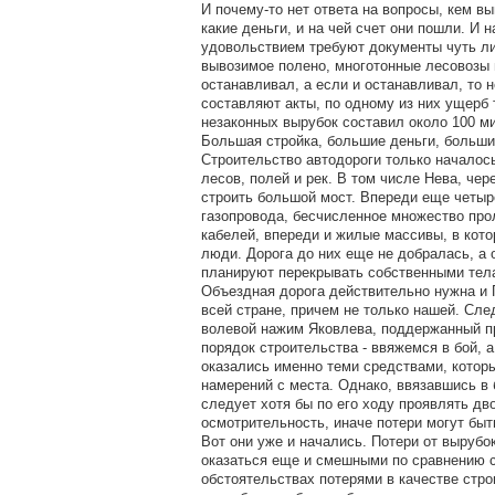
И почему-то нет ответа на вопросы, кем выв
какие деньги, и на чей счет они пошли. И 
удовольствием требуют документы чуть ли
вывозимое полено, многотонные лесовозы 
останавливал, а если и останавливал, то 
составляют акты, по одному из них ущерб 
незаконных вырубок составил около 100 м
Большая стройка, большие деньги, больши
Строительство автодороги только началос
лесов, полей и рек. В том числе Нева, чер
строить большой мост. Впереди еще четы
газопровода, бесчисленное множество про
кабелей, впереди и жилые массивы, в кот
люди. Дорога до них еще не добралась, а 
планируют перекрывать собственными тел
Объездная дорога действительно нужна и П
всей стране, причем не только нашей. Сле
волевой нажим Яковлева, поддержанный п
порядок строительства - ввяжемся в бой, а
оказались именно теми средствами, котор
намерений с места. Однако, ввязавшись в 
следует хотя бы по его ходу проявлять дв
осмотрительность, иначе потери могут быт
Вот они уже и начались. Потери от вырубо
оказаться еще и смешными по сравнению с
обстоятельствах потерями в качестве стро