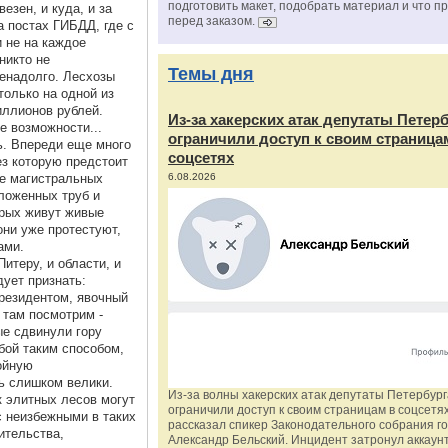
подготовить макет, подобрать материал и что п
езен, и куда, и за
перед заказом.
на постах ГИБДД, где с
 не на каждое
никто не
Темы дня
ненадолго. Лесхозы
только на одной из
иллионов рублей.
Из‑за хакерских атак депутаты Петер
е возможности...
ограничили доступ к своим страница
ь. Впереди еще много
соцсетях
ез которую предстоит
ре магистральных
6.08.2026
ложенных труб и
орых живут живые
они уже протестуют,
ами.
итеру, и области, и
дует признать:
резидентом, явочный
 там посмотрим -
ые сдвинули гору
бой таким способом,
ойную
ь слишком велики.
Из‑за волны хакерских атак депутаты Петербур
к элитных лесов могут
ограничили доступ к своим страницам в соцсетях
 неизбежными в таких
рассказал спикер Законодательного собрания г
ительства,
Александр Бельский. Инцидент затронул аккаун