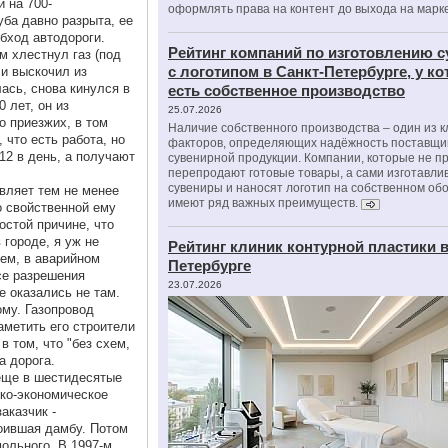
 на 700-
оформлять права на контент до выхода на марк
ба давно разрыта, ее
бход автодороги.
Рейтинг компаний по изготовлению 
ом хлестнул газ (под
с логотипом в Санкт-Петербурге, у к
 и выскочил из
лась, снова кинулся в
есть собственное производство
 лет, он из
25.07.2026
о приезжих, в том
Наличие собственного производства – один из 
 что есть работа, но
факторов, определяющих надёжность поставщи
 12 в день, а получают
сувенирной продукции. Компании, которые не п
перепродают готовые товары, а сами изготавли
сувениры и наносят логотип на собственном об
являет тем не менее
имеют ряд важных преимуществ.
о свойственной ему
остой причине, что
 городе, я уж не
Рейтинг клиник контурной пластики в
хем, в аварийном
Петербурге
все разрешения
23.07.2026
е оказались не там.
ому. Газопровод
аметить его строители
в том, что "без схем,
а дорога.
еще в шестидесятые
ико-экономическое
аказчик -
оившая дамбу. Потом
ольного. В 1997-м