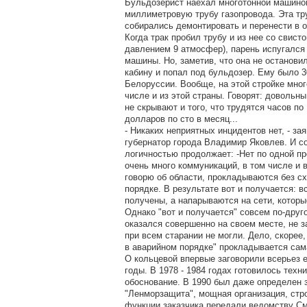
Бульдозерист наехал многотонной машиной
миллиметровую трубу газопровода. Эта тру
собирались демонтировать и перенести в о
Когда трак пробил трубу и из нее со свист
давлением 9 атмосфер), парень испугался
машины. Но, заметив, что она не останови
кабину и попал под бульдозер. Ему было 30
Белоруссии. Вообще, на этой стройке мног
числе и из этой страны. Говорят: довольны,
не скрывают и того, что трудятся часов по
долларов по сто в месяц...
- Никаких неприятных инцидентов нет, - за
губернатор города Владимир Яковлев. И с
логичностью продолжает: -Нет по одной пр
очень много коммуникаций, в том числе и в
говорю об области, прокладываются без с
порядке. В результате вот и получается: 
получены, а напарываются на сети, которы
Однако "вот и получается" совсем по-друг
оказался совершенно на своем месте, не з
при всем старании не могли. Дело, скорее, 
в аварийном порядке" прокладывается сам
О кольцевой впервые заговорили всерьез 
годы. В 1978 - 1984 годах готовилось техн
обоснование. В 1990 был даже определен з
"Ленморзащита", мощная организация, стр
функции заказчика передали ведомству См