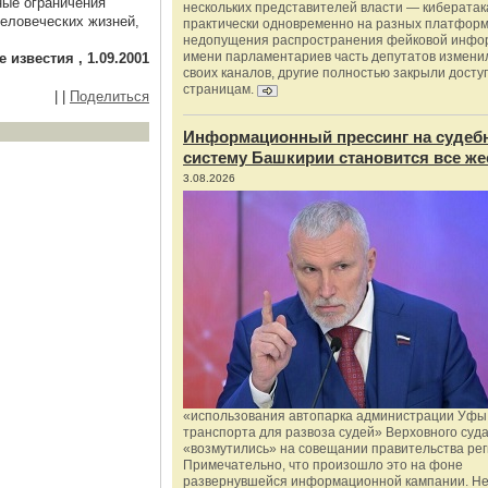
ные ограничения
нескольких представителей власти — киберата
человеческих жизней,
практически одновременно на разных платформ
недопущения распространения фейковой инфо
имени парламентариев часть депутатов измени
звестия , 1.09.2001
своих каналов, другие полностью закрыли доступ
страницам.
|
|
Поделиться
Информационный прессинг на судеб
систему Башкирии становится все же
3.08.2026
«использования автопарка администрации Уфы 
транспорта для развоза судей» Верховного суд
«возмутились» на совещании правительства рег
Примечательно, что произошло это на фоне
развернувшейся информационной кампании. Не