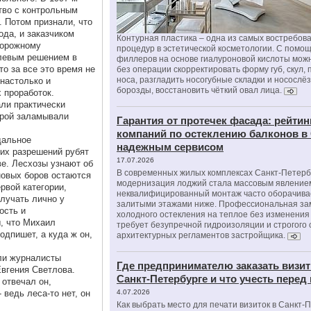
тво с контрольным
. Потом признали, что
ода, и заказчиком
Контурная пластика – одна из самых востребов
дорожному
процедур в эстетической косметологии. С помо
олевым решением в
филлеров на основе гиалуроновой кислоты мож
то за все это время не
без операции скорректировать форму губ, скул, 
носа, разгладить носогубные складки и носослё
настолько и
борозды, восстановить чёткий овал лица.
 проработок.
ли практически
орой заламывали
Гарантия от протечек фасада: рейтин
компаний по остеклению балконов в
дальное
надежным сервисом
ких разрешений рубят
17.07.2026
ве. Лесхозы узнают об
В современных жилых комплексах Санкт-Петерб
новых боров остаются
модернизация лоджий стала массовым явлением
рвой категории,
неквалифицированный монтаж часто оборачива
лучать лично у
залитыми этажами ниже. Профессиональная за
ость и
холодного остекления на теплое без изменени
, что Михаил
требует безупречной гидроизоляции и строгого
дпишет, а куда ж он,
архитектурных регламентов застройщика.
али журналисты
Где предпринимателю заказать визит
Евгения Светлова.
Санкт-Петербурге и что учесть перед
 отвечал он,
 ведь леса-то нет, он
4.07.2026
Как выбрать место для печати визиток в Санкт-