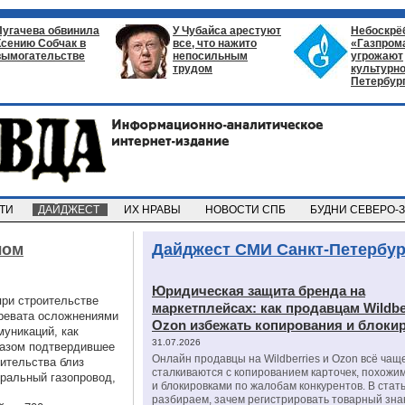
Пугачева обвинила
У Чубайса арестуют
Небоскрё
Ксению Собчак в
все, что нажито
«Газпром
вымогательстве
непосильным
угрожают
трудом
культурно
Петербур
СТИ
ДАЙДЖЕСТ
ИХ НРАВЫ
НОВОСТИ СПБ
БУДНИ СЕВЕРО-
лом
Дайджест СМИ Санкт-Петербур
Юридическая защита бренда на
при строительстве
маркетплейсах: как продавцам Wildbe
чревата осложнениями
Ozon избежать копирования и блоки
муникаций, как
31.07.2026
разом подтвердившее
Онлайн продавцы на Wildberries и Ozon всё чащ
оительства близ
сталкиваются с копированием карточек, похожи
тральный газопровод,
и блокировками по жалобам конкурентов. В стат
разбираем, зачем регистрировать товарный зна