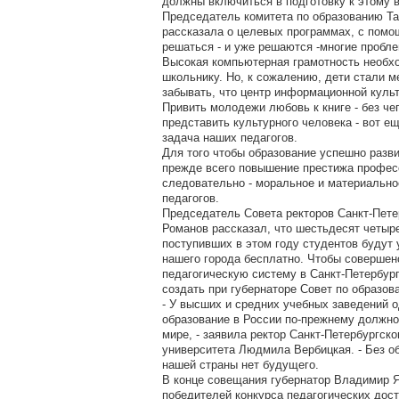
должны включиться в подготовку к этому 
Председатель комитета по образованию Та
рассказала о целевых программах, с пом
решаться - и уже решаются -многие пробле
Высокая компьютерная грамотность необх
школьнику. Но, к сожалению, дети стали м
забывать, что центр информационной культ
Привить молодежи любовь к книге - без че
представить культурного человека - вот е
задача наших педагогов.
Для того чтобы образование успешно разв
прежде всего повышение престижа професс
следовательно - моральное и материальн
педагогов.
Председатель Совета ректоров Санкт-Пете
Романов рассказал, что шестьдесят четыр
поступивших в этом году студентов будут 
нашего города бесплатно. Чтобы совершен
педагогическую систему в Санкт-Петербург
создать при губернаторе Совет по образов
- У высших и средних учебных заведений о
образование в России по-прежнему должно
мире, - заявила ректор Санкт-Петербургско
университета Людмила Вербицкая. - Без об
нашей страны нет будущего.
В конце совещания губернатор Владимир 
победителей конкурса педагогических дос