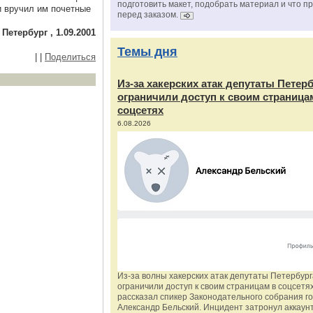
подготовить макет, подобрать материал и что п
и вручил им почетные
перед заказом.
тербург , 1.09.2001
Темы дня
|
|
Поделиться
Из‑за хакерских атак депутаты Петер
ограничили доступ к своим страница
соцсетях
6.08.2026
Из‑за волны хакерских атак депутаты Петербур
ограничили доступ к своим страницам в соцсетях
рассказал спикер Законодательного собрания г
Александр Бельский. Инцидент затронул аккаун