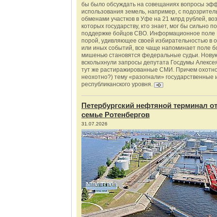
бы было обсуждать на совещаниях вопросы эф
использования земель, например, с подозрите
обменами участков в Уфе на 21 млрд рублей, во
которых государству, кто знает, мог бы сильно п
поддержке бойцов СВО. Информационное поле 
порой, удивляющее своей избирательностью в о
или иных событий, все чаще напоминает поле бо
мишенью становятся федеральные судьи. Нову
всколыхнули запросы депутата Госдумы Алексе
тут же растиражированные СМИ. Причем охотно
неохотно?) тему «разогнали» государственные 
республиканского уровня.
Петербургский нефтяной терминал о
семье Ротенбергов
31.07.2026