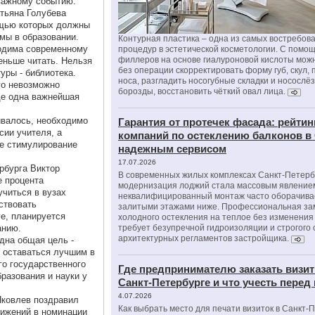
важному событию.
тьяна Голубева
ощью которых должны
мы в образовании.
Контурная пластика – одна из самых востребов
одима современному
процедур в эстетической косметологии. С помо
филлеров на основе гиалуроновой кислоты мож
еньше читать. Нельзя
без операции скорректировать форму губ, скул, 
уры - библиотека.
носа, разгладить носогубные складки и носослё
го невозможно
борозды, восстановить чёткий овал лица.
ще одна важнейшая
ивалось, необходимо
Гарантия от протечек фасада: рейтин
ии учителя, а
компаний по остеклению балконов в
ое стимулирование
надежным сервисом
17.07.2026
рбурга Виктор
В современных жилых комплексах Санкт-Петерб
е процента
модернизация лоджий стала массовым явлением
учиться в вузах
неквалифицированный монтаж часто оборачива
ствовать
залитыми этажами ниже. Профессиональная за
е, планируется
холодного остекления на теплое без изменени
анию.
требует безупречной гидроизоляции и строгого
архитектурных регламентов застройщика.
дна общая цель -
 оставаться лучшим в
го государственного
Где предпринимателю заказать визит
разования и науки у
Санкт-Петербурге и что учесть перед
4.07.2026
Яковлев поздравил
Как выбрать место для печати визиток в Санкт-
тижений в номинации