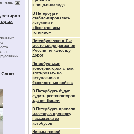
провезти
етплейс.
шпица‑инвалида
В Петербурге
сувениров
стабилизировалась
оторых
ситуация с
обеспечением
топливом
ключевых
Петербург занял 11-е
ка
место среди регионов
росто
России по качеству
вают
дорог
орудовании,
Петербургская
консерватория стала
агитировать ко
 Санкт-
вступлению в
беспилотные войска
В Петербурге будут
судить реставраторов
здания Биржи
В Петербурге провели
массовую проверку
пассажирских
автобусов
Новым главой