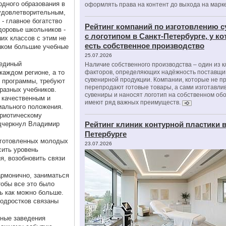
дного образования в
оформлять права на контент до выхода на марк
 удовлетворительным,
- главное богатство
Рейтинг компаний по изготовлению 
доровье школьников -
с логотипом в Санкт-Петербурге, у к
их классов с этим не
есть собственное производство
ишком большие учебные
25.07.2026
 единый
Наличие собственного производства – один из 
каждом регионе, а то
факторов, определяющих надёжность поставщи
сувенирной продукции. Компании, которые не п
 программы, требуют
перепродают готовые товары, а сами изготавли
разных учебников.
сувениры и наносят логотип на собственном об
 качественным и
имеют ряд важных преимуществ.
иального положения.
риотическому
дчеркнул Владимир
Рейтинг клиник контурной пластики в
Петербурге
дготовленных молодых
23.07.2026
сить уровень
я, возобновить связи
армонично, заниматься
тобы все это было
ь как можно больше.
подростков связаны
бные заведения