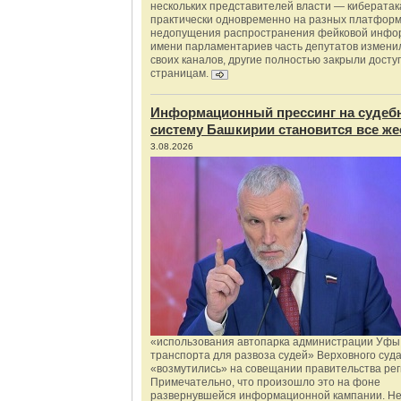
нескольких представителей власти — киберата
практически одновременно на разных платформ
недопущения распространения фейковой инфо
имени парламентариев часть депутатов измени
своих каналов, другие полностью закрыли доступ
страницам.
Информационный прессинг на судеб
систему Башкирии становится все же
3.08.2026
«использования автопарка администрации Уфы 
транспорта для развоза судей» Верховного суд
«возмутились» на совещании правительства рег
Примечательно, что произошло это на фоне
развернувшейся информационной кампании. Не