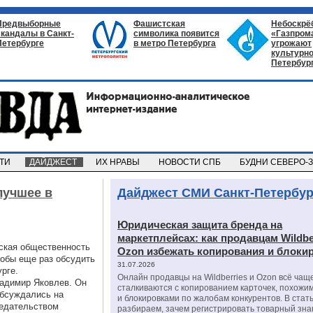
Предвыборные
Фашистская
Небоскрё
скандалы в Санкт-
символика появится
«Газпром
Петербурге
в метро Петербурга
угрожают
культурно
Петербур
СТИ
ДАЙДЖЕСТ
ИХ НРАВЫ
НОВОСТИ СПБ
БУДНИ СЕВЕРО-
лучшее в
Дайджест СМИ Санкт-Петербур
Юридическая защита бренда на
маркетплейсах: как продавцам Wildbe
еская общественность
Ozon избежать копирования и блоки
тобы еще раз обсудить
31.07.2026
урге.
Онлайн продавцы на Wildberries и Ozon всё чащ
ладимир Яковлев. Он
сталкиваются с копированием карточек, похожи
обсуждались на
и блокировками по жалобам конкурентов. В стат
седательством
разбираем, зачем регистрировать товарный зна