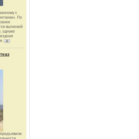
занному с
онтанка». По
 ранее
тся выпиской
, однако
мездная
я.
тказ
 предъявили
ельности,