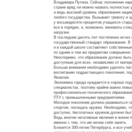
Владимира Путина. Сейчас положение наро
стране вряд ли можно назвать полностью
а ведь высокий уровень образования нации 
любого государства. Вызывает тревогу и з
у восьмидесяти процентов учащихся старш
все в порядке, и, возможно, виноваты сл
нагрузки.
В последние десять лет постепенно исчез
государственный стандарт образования. В 
и в каждой школе составляют собственные
по одним и тем же предметам совершенно 
Неоспоримо, что образование должно быть
доступным для всех, независимо от матер
Больше внимания необходимо уделять пат
воспитанию подрастающего поколения, по
Яковлев.
Экономика города нуждается в хорошо по
специалистах, поэтому крайне важно повы
профессионально-технического образовани
ПТУ с промышленными предприятиями.
Молодое поколение должно развиваться г
спортом, посещать кружки. Необходимо, ч
доступно, бесплатных кружков должно быт
Ведь многие негативные явления в жизни 
именно с тем, что им нечем себя занять.
Близится 300-летие Петербурга, и все уче