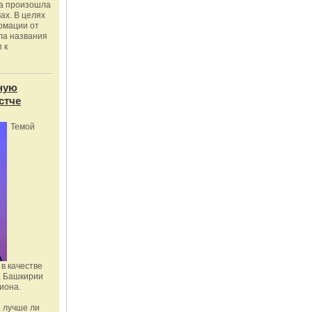
ка произошла
ах. В целях
рмации от
ла названия
 к
ную
стче
Темой
в качестве
а Башкирии
иона.
 лучше ли