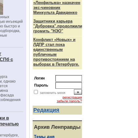
«Ленфильма» назначен
экс-чиновник
Минкульта Давиденко
анных
Защитники карьера
щью инъекций
"Дубровка".продолжили
но быстро и
подбородка,
громить "НЭО"
зные
Конфликт «Новых» и
ЛДПР стал пока
единственным
г
публичным
 СПб с
противостоянием на
выборах в Петербурге.
урга
Логин
, однако
Пароль
ется
мена
запомнить меня
я фасада
регистрация
 соблюдения
забыли пароль?
Редакция
ки в
 печатью
Архив Ленправды
Петербурге,
Темы дня