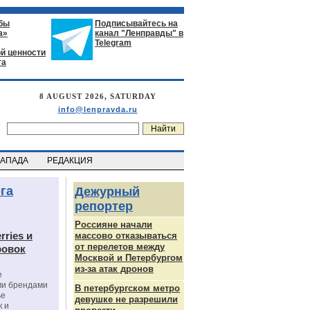
бы
Подписывайтесь на
а»
канал "Ленправды" в
Telegram
й ценности
га
8 AUGUST 2026, SATURDAY
info@lenpravda.ru
ЗАПАДА
РЕДАКЦИЯ
га
Дежурный
репортер
Россияне начали
rries и
массово отказываться
от перелетов между
ровок
Москвой и Петербургом
из-за атак дронов
е
ми брендами
В петербургском метро
ье
девушке не разрешили
к и