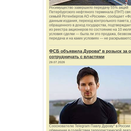
Росимущество завершило передачу 55% акций
Петербургского нефтяного терминала (ПНТ) свя
семьёй Ротенбергов АО «Росхим», сообщает «Ф
данным издания, переход контрольного пакета,
обращенного в доход государства, подтверждае
из реестра акционеров по состоянию на 10 июля
условия сделки — была ли это продажа, безвоз
передача и на каких условиях — не раскрываютс
ФСБ объявила Дурова* в розыск за о
сотрудничать с властями
29.07.2026
Сооснователю Telegram Павлу Дурову* в России
обвинение в содействии террористической деят