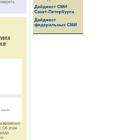
роверить
Дайджест СМИ
Санкт-Петербурга
Дайджест
федеральных СМИ
бурга
м в
га временно
. Об этом
орода
ты