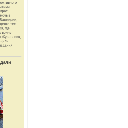
фективного
льными
зврат
омочь в
Башкирии,
ценке тех
я, где
ю волну
я Журавлева,
 (или
издания
тдали