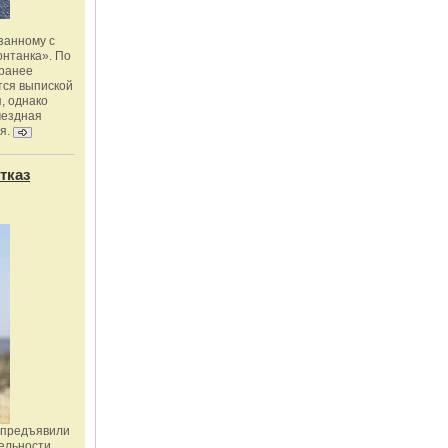
занному с
онтанка». По
 ранее
тся выпиской
, однако
мездная
я.
тказ
 предъявили
ельности,