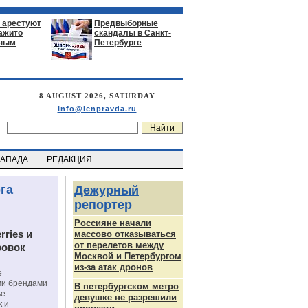
 арестуют
Предвыборные
нажито
скандалы в Санкт-
ьным
Петербурге
8 AUGUST 2026, SATURDAY
info@lenpravda.ru
ЗАПАДА
РЕДАКЦИЯ
га
Дежурный
репортер
Россияне начали
rries и
массово отказываться
от перелетов между
ровок
Москвой и Петербургом
из-за атак дронов
е
ми брендами
В петербургском метро
ье
девушке не разрешили
к и