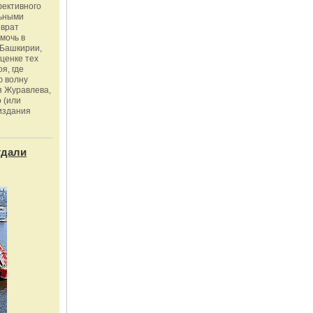
фективного
льными
зврат
омочь в
Башкирии,
ценке тех
я, где
ю волну
я Журавлева,
 (или
издания
тдали