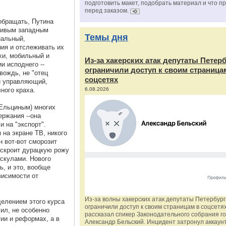
подготовить макет, подобрать материал и что п
перед заказом.
обращать, Путина
тливым западным
Темы дня
нальный,
ия и отслеживать их
хи, мобильный и
Из‑за хакерских атак депутаты Петер
и исподнего --
ограничили доступ к своим страница
вождь, не "отец
соцсетях
ый управляющий,
ного краха.
6.08.2026
 Ельциным) многих
ержания --она
и на "экспорт".
 на экране ТВ, никого
н вот-вот сморозит
 скроит дурацкую рожу
скулами. Нового
ь, и это, вообще
висимости от
Из‑за волны хакерских атак депутаты Петербур
елением этого курса
ограничили доступ к своим страницам в соцсетях
сил, не особенно
рассказал спикер Законодательного собрания г
ии и реформах, а в
Александр Бельский. Инцидент затронул аккаун