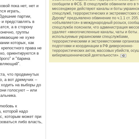
сообщили в ФСБ. В спецслужбе обвинили его в то
овой пока нет, нет и
мессенджере действуют каналы и боты украинс
лся играть,
спецслужб, террористических и экстремистских 
 Здешние партии,
Дурову* предъявлено обвинение по ч.1.1 ст. 205.
 и представлять в
«объявляется» в международный розыск, сообщ
атся, а в сторону
спецслужбе пояснили, что администрация месс
конечно, группы
удаляет «многочисленные каналы, чаты и боты…
используемые украинскими спецслужбами,
онимающие не хуже
террористическими и экстремистскими организ
нании которых, как
подготовки и координации в РФ диверсионно-
 крепостного права не
террористических актов, массовых убийств, осу
ко, ориентируются в
кибермошеннической деятельности».
рого" и "барина
равляющий".
кта, что продвинутых
, а вот дремучих --
 ходить на выборы до
они голосуют -- или
чальника.
елюбовь к
, которой надо
с, которым может при
зоваться либо власть,