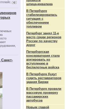
провезти
етплейс.
шпица‑инвалида
В Петербурге
сувениров
стабилизировалась
оторых
ситуация с
обеспечением
топливом
ключевых
Петербург занял 11-е
ка
место среди регионов
росто
России по качеству
вают
дорог
орудовании,
Петербургская
консерватория стала
агитировать ко
 Санкт-
вступлению в
беспилотные войска
В Петербурге будут
судить реставраторов
здания Биржи
В Петербурге провели
массовую проверку
пассажирских
автобусов
Новым главой