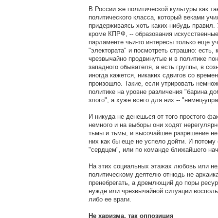
В России же политической культуры как так
политического класса, который веками учи
придерживаясь хоть каких-нибудь правил.
кроме КПРФ, -- образования искусственные
парламенте чьи-то интересы только еще уч
"электората" и посмотреть страшно: есть, 
чрезвычайно продвинутые и в политике п
западного обывателя, а есть группы, в соз
иногда кажется, никаких сдвигов со времен
произошло. Такие, если утрировать немнож
политике на уровне различения "барина доб
злого", а хуже всего для них -- "немец-уп
И никуда не денешься от того простого фа
немного и на выборы они ходят нерегулярно
тьмы и тьмы, и высочайшее разрешение не
них как бы еще не успело дойти. И потому 
"сердцем", или по команде ближайшего на
На этих социальных этажах любовь или н
политическому деятелю отнюдь не архаика
пренебрегать, а дремлющий до поры ресур
нужде или чрезвычайной ситуации восполь
либо ее враги.
Не харизма, так оппозиция