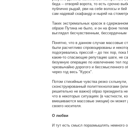
беда -- отворяй ворота, то есть срочно вы
публично рыдай, рви на себе волосы и бей 
сам надевай скафандр и ныряй на стометр
Таких экстремальных красок в сдержанном
образе Путина не было, и он на фоне теле
выглядел бесчувственным, бессердечным 
Понятно, что в данном случае массовые с
были расчетливо спровоцированы и некото
подогревались прессой -- до тех пор, пока
какие-то спасающие репутацию шаги, не с
безумную операцию по извлечению тел под
чрезвычайно дорогого и бессмысленного о
через год весь "Курск".
Потом стихийные чувства резко схлынули, 
сконструированный политтехнологами (или
решительно не важно) образ президента н
что в некоторых ситуациях (в частности, к
вмешиваются массовые эмоции) он может 
своего носителя.
О любви
И тут есть смысл поразмышлять немного о