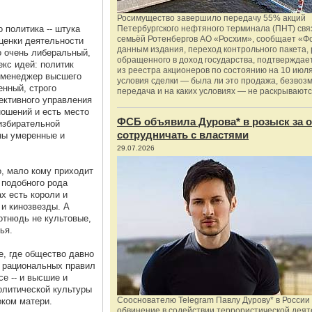
Росимущество завершило передачу 55% акций
о политика -- штука
Петербургского нефтяного терминала (ПНТ) свя
семьёй Ротенбергов АО «Росхим», сообщает «Ф
оценки деятельности
данным издания, переход контрольного пакета,
о очень либеральный,
обращенного в доход государства, подтверждае
кс идей: политик
из реестра акционеров по состоянию на 10 июля
к менеджер высшего
условия сделки — была ли это продажа, безвоз
нный, строго
передача и на каких условиях — не раскрываютс
ективного управления
ношений и есть место
ФСБ объявила Дурова* в розыск за о
 избирательной
сотрудничать с властями
ны умеренные и
29.07.2026
о, мало кому приходит
 подобного рода
х есть короли и
и и кинозвезды. А
отнюдь не культовые,
ья.
е, где общество давно
у рациональных правил
се -- и высшие и
олитической культуры
Сооснователю Telegram Павлу Дурову* в России
оком матери.
обвинение в содействии террористической деят