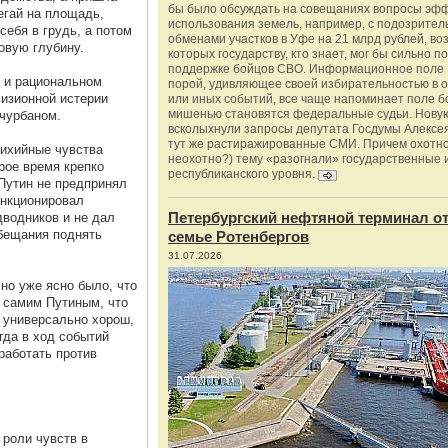
бы было обсуждать на совещаниях вопросы эф
бегай на площадь,
использования земель, например, с подозрите
себя в грудь, а потом
обменами участков в Уфе на 21 млрд рублей, во
овую глубину.
которых государству, кто знает, мог бы сильно п
поддержке бойцов СВО. Информационное поле 
 и рациональном
порой, удивляющее своей избирательностью в о
визионной истерии
или иных событий, все чаще напоминает поле бо
мишенью становятся федеральные судьи. Нову
чурбаном.
всколыхнули запросы депутата Госдумы Алексе
тут же растиражированные СМИ. Причем охотно
тихийные чувства
неохотно?) тему «разогнали» государственные 
рое время крепко
республиканского уровня.
 Путин не предпринял
анкционировал
Петербургский нефтяной терминал о
водников и не дал
бещания поднять
семье Ротенбергов
31.07.2026
но уже ясно было, что
 самим Путиным, что
е универсально хорош,
огда в ход событий
работать против
 роли чувств в