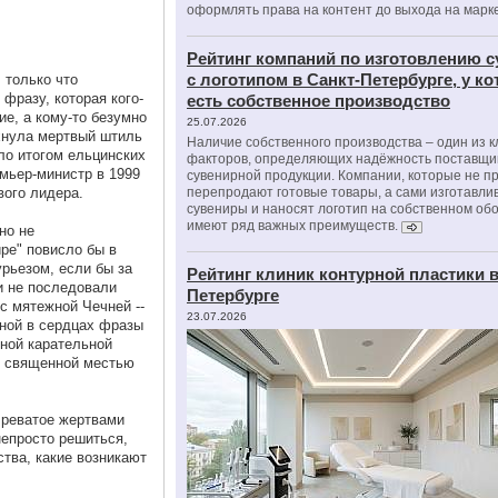
оформлять права на контент до выхода на марк
Рейтинг компаний по изготовлению 
с логотипом в Санкт-Петербурге, у к
 только что
фразу, которая кого-
есть собственное производство
ие, а кому-то безумно
25.07.2026
хнула мертвый штиль
Наличие собственного производства – один из 
ло итогом ельцинских
факторов, определяющих надёжность поставщи
емьер-министр в 1999
сувенирной продукции. Компании, которые не п
вого лидера.
перепродают готовые товары, а сами изготавли
сувениры и наносят логотип на собственном об
имеют ряд важных преимуществ.
но не
ре" повисло бы в
урьезом, если бы за
Рейтинг клиник контурной пластики в
и не последовали
Петербурге
 с мятежной Чечней --
23.07.2026
нной в сердцах фразы
ной карательной
не священной местью
чреватое жертвами
непросто решиться,
ства, какие возникают