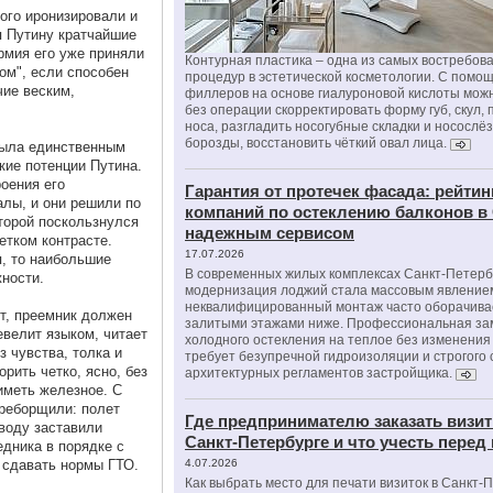
ого иронизировали и
я Путину кратчайшие
армия его уже приняли
Контурная пластика – одна из самых востребов
ром", если способен
процедур в эстетической косметологии. С помо
ие веским,
филлеров на основе гиалуроновой кислоты мож
без операции скорректировать форму губ, скул, 
носа, разгладить носогубные складки и носослё
борозды, восстановить чёткий овал лица.
 была единственным
ие потенции Путина.
роения его
Гарантия от протечек фасада: рейтин
алы, и они решили по
компаний по остеклению балконов в
торой поскользнулся
надежным сервисом
етком контрасте.
17.07.2026
я, то наибольшие
В современных жилых комплексах Санкт-Петерб
жности.
модернизация лоджий стала массовым явлением
неквалифицированный монтаж часто оборачива
ит, преемник должен
залитыми этажами ниже. Профессиональная за
евелит языком, читает
холодного остекления на теплое без изменени
з чувства, толка и
требует безупречной гидроизоляции и строгого
рить четко, ясно, без
архитектурных регламентов застройщика.
иметь железное. С
реборщили: полет
Где предпринимателю заказать визит
 воду заставили
Санкт-Петербурге и что учесть перед
дника в порядке с
- сдавать нормы ГТО.
4.07.2026
Как выбрать место для печати визиток в Санкт-