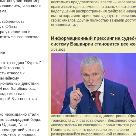
ных популистских мер
нескольких представителей власти — киберата
онравились, и занялся
практически одновременно на разных платформ
зма.
недопущения распространения фейковой инфо
имени парламентариев часть депутатов измени
своих каналов, другие полностью закрыли доступ
 стабильность
страницам.
ут. Образ
ра утвердился и
читать явного прокола
Информационный прессинг на судеб
систему Башкирии становится все же
3.08.2026
вие
ент трагедию "Курска"
действовал в
сть отнесся к
звычайному
иональных действий,
И все бы обошлось,
раздраженные
торый был понят как
.
но неожиданно стали
«использования автопарка администрации Уфы 
ике всенародной беды,
транспорта для развоза судей» Верховного суд
 в Одессе, "две
«возмутились» на совещании правительства рег
 последствий четко и
Примечательно, что произошло это на фоне
развернувшейся информационной кампании. Не
едомства, а пришла