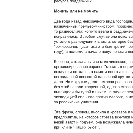
ресурса поддержки?
Мочить или не мочить
Два года назад невзрачного вида господин,
назначенный премьер-министром, произнес 
то развеселила, кого-то ввела в раздражен
понравилась. В любом случае она всколы
усталого равнодушия к власти, которое бы
"рокировочек" (все-таки это был третий пр
году), и положила начало популярности но
Конечно, это запальчиво-мальчишеское, яв
срежиссированное заранее "мочить в сорти
воздухе и осталось в памяти всего лишь к
неожиданной вспышкой словесной крутост
дела. Но и крутые дела -- скорая расправа
без этой неполиткорректной, однако сказа
выглядели бы тупой и ничем не одушевлен
экспедицией сильного против слабого, а 
за российские унижения.
Эта фраза, словом, вносила в кровавое и 
предприятие, на которое стрезва все-таки 
некий азарт и подъем, она возбуждала чув
при кличе "Наших бьют!".