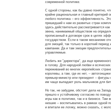
современной политике.
С одной стороны, как бы давно понятно, чт
крайне рациональная и главный критерий 
любого политика -- его эффективность. Эт
пришедший к нам из развитых стран компле
здесь действительно рассматривается ка
звена, нанимаемый обществом на определе
прописанный в договоре срок в целях эфф
государством. Если в таком механизме от
для эмоций, так только в короткий период
кампании. Да и там эмоции предпочтитель
управляемые.
Любить же "директора", да еще временног
в голову. Для народной любви и всяческих
переживаний во многих европейских страна
королевы, а там, где их нет, -- автогонщик
премьер-министр или президент -- фигуры 
им чаще выпадает роль мальчиков для бит
Но так, не забудем, обстоят дела на Запад
пришло к устойчивому согласию по повод
игры как в политике, так и в бизнесе. Там в
низшие -- воспитывались в рамках одной п
и впитали ее логику, можно сказать, с мол