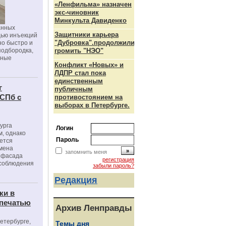
«Ленфильма» назначен
экс-чиновник
Минкульта Давиденко
анных
Защитники карьера
щью инъекций
"Дубровка".продолжили
но быстро и
подбородка,
громить "НЭО"
зные
Конфликт «Новых» и
ЛДПР стал пока
единственным
г
публичным
 СПб с
противостоянием на
выборах в Петербурге.
урга
Логин
, однако
Пароль
ется
мена
запомнить меня
я фасада
регистрация
 соблюдения
забыли пароль?
Редакция
ки в
 печатью
Архив Ленправды
Петербурге,
Темы дня