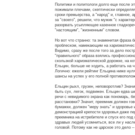
Политики и политологи долго еще после эт
пожимали плечами, скептически определя
сроки премьерства, а "народ" и, главное, 
за "своего", решили, что мужик "с характе
разорвать усыпляющее казенное гладкореч
"настоящим", "жизненным" словом.
Но вот что странно: та знаменитая фраза
проблеском, намекающим на харизматическ
Видимо, сразу же после того за дело пост
"правильного" образа взялись профессион
скользкой харизматической дорожке, на ко
Ельцин, больше не ходить, а работать на ч
Логично: ежели рейтинг Ельцина ниже нул
шансы на успех у его полной противополо
Ельцин рыхл, грузен, неповоротлив? Знач
быть сух, легок, подвижен. Ельцин едва ш
речи с невидимого экрана как пономарь, бе
расстановки? Значит, преемник должен гово
бумажки, должен "меру знать" и здоровье 
демонстрацией крепости здоровья даже пе
преемника на истребителе и спуск его под
здравых людей усомниться, все ли у насле
головой. Потому как не царское это дело -