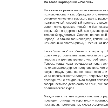
Во главе корпорации «Россия»
Но ежели на ранние шалости внимания не 
позиционировали как образцового, с отче
оттенком чиновника высокого ранга: рацио
прагматичный, способный принимать решен
исполнение, демократичный, но без показу
открытый, но сдержанный, без демонстраци
типичный трудоголик. Словом, не военный 
народа", а этакий топ-менеджер, кризисн
назначенный спасти фирму "Россия" от пол
Такая "упаковка" (особенно по контрасту с
сразу же устроила вне зависимости от сод
годилась и для внутреннего употребления, 
Теперь, когда глава государства появлялся
не охватывало дурное предчувствие, что о
какую-нибудь чушь, пьяно пошатнется или
из-за невозможности владеть лицевыми му
президента не стыдно было людям показат
говоря, великое дело само по себе, вне за
политического курса.
Между тем с четким идеологическим опред
президент отнюдь не торопился -- произно
настаивая, протокольные слова о демократ