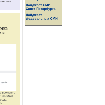
роверить
Дайджест СМИ
Санкт-Петербурга
Дайджест
федеральных СМИ
бурга
м в
га временно
. Об этом
орода
ты