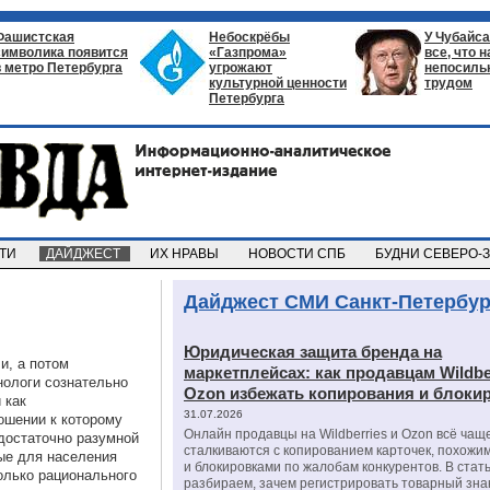
Фашистская
Небоскрёбы
У Чубайса
символика появится
«Газпрома»
все, что 
в метро Петербурга
угрожают
непосил
культурной ценности
трудом
Петербурга
СТИ
ДАЙДЖЕСТ
ИХ НРАВЫ
НОВОСТИ СПБ
БУДНИ СЕВЕРО-
Дайджест СМИ Санкт-Петербур
Юридическая защита бренда на
и, а потом
маркетплейсах: как продавцам Wildbe
нологи сознательно
Ozon избежать копирования и блоки
 как
31.07.2026
ошении к которому
Онлайн продавцы на Wildberries и Ozon всё чащ
 достаточно разумной
сталкиваются с копированием карточек, похожи
ые для населения
и блокировками по жалобам конкурентов. В стат
олько рационального
разбираем, зачем регистрировать товарный зна