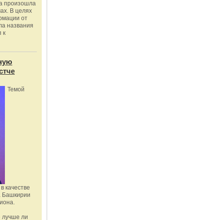
ка произошла
ах. В целях
рмации от
ла названия
 к
ную
стче
Темой
в качестве
а Башкирии
иона.
 лучше ли