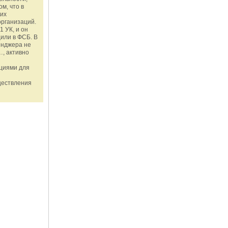
м, что в
ких
организаций.
1 УК, и он
или в ФСБ. В
енджера не
, активно
ациями для
ществления