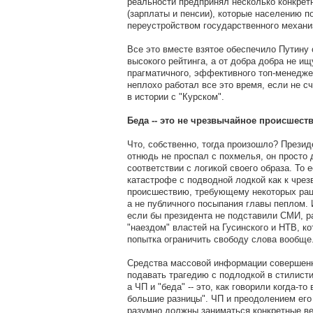
реальности предпринял несколько конкрет
(зарплаты и пенсии), которые населению п
переустройством государственного механи
Все это вместе взятое обеспечило Путину
высокого рейтинга, а от добра добра не ищ
прагматичного, эффективного топ-менедже
неплохо работал все это время, если не с
в истории с "Курском".
Беда -- это не чрезвычайное происшест
Что, собственно, тогда произошло? Презид
отнюдь не проспал с похмелья, он просто 
соответствии с логикой своего образа. То е
катастрофе с подводной лодкой как к чре
происшествию, требующему некоторых рац
а не публичного посыпания главы пеплом. 
если бы президента не подставили СМИ, 
"наездом" властей на Гусинского и НТВ, ко
попытка ограничить свободу слова вообще
Средства массовой информации совершен
подавать трагедию с подлодкой в стилист
а ЧП и "беда" -- это, как говорили когда-то
большие разницы". ЧП и преодолением его
разумно должны заниматься конкретные в