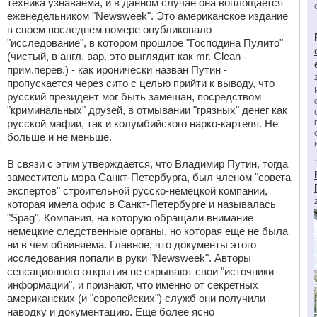
техника узнаваема, и в данном случае она воплощается
еженедельником "Newsweek". Это американское издание
в своем последнем номере опубликовало
"исследование", в котором прошлое "Господина Пулито"
(чистый, в англ. вар. это выглядит как mr. Clean -
прим.перев.) - как иронически назван Путин -
пропускается через сито с целью прийти к выводу, что
русский президент мог быть замешан, посредством
"криминальных" друзей, в отмывании "грязных" денег как
русской мафии, так и колумбийского нарко-картеля. Не
больше и не меньше.
В связи с этим утверждается, что Владимир Путин, тогда
заместитель мэра Санкт-Петербурга, был членом "совета
экспертов" строительной русско-немецкой компании,
которая имела офис в Санкт-Петербурге и называлась
"Spag". Компания, на которую обращали внимание
немецкие следственные органы, но которая еще не была
ни в чем обвиняема. Главное, что документы этого
исследования попали в руки "Newsweek". Авторы
сенсационного открытия не скрывают свои "источники
информации", и признают, что именно от секретных
американских (и "европейских") служб они получили
наводку и документацию. Еще более ясно