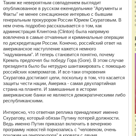
Таким же невероятным совпадением выглядит
опубликованное в русском еженедельнике "Аргументы и
Факты" не менее сенсационное интервью с бывшим
генеральным прокурором России Юрием Скуратовым. В
нем очень подробно рассказывается о том, как
администрация Клинтона (Clinton) была напрямую
вовлечена в самые отчаянные и криминальные операции
по дискредитации России. Конечно, российский ответ на
американское наступление кажется немного
"надуманным". И теперь становится понятно, почему
Кремль предпочел бы победу Гора (Gore). В этом случае
президента было бы нетрудно шантажировать с помощью
российских компроматов. И все-таки откровения
Скуратова достигают цели, поскольку в том, что касается
защиты чести нации, Америка - самая двухпартийная
страна на планете. И замешанные в истории
американские банки не являются демократическими либо
республиканскими.
Интересно, что ответная реплика принадлежит именно
Скуратову, который обязан Путину потерей должности.
Ведь именно Путин приказал включить в вечернюю
программу новостей порнозапись с "человеком, очень
похожим на генпрокурора" в кровати с двумя