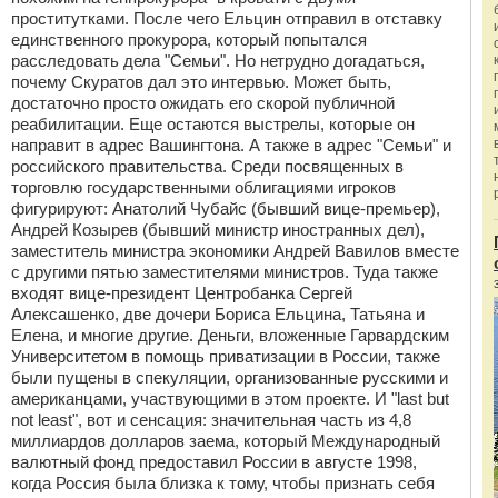
проститутками. После чего Ельцин отправил в отставку
единственного прокурора, который попытался
расследовать дела "Семьи". Но нетрудно догадаться,
почему Скуратов дал это интервью. Может быть,
достаточно просто ожидать его скорой публичной
реабилитации. Еще остаются выстрелы, которые он
направит в адрес Вашингтона. А также в адрес "Семьи" и
российского правительства. Среди посвященных в
торговлю государственными облигациями игроков
фигурируют: Анатолий Чубайс (бывший вице-премьер),
Андрей Козырев (бывший министр иностранных дел),
заместитель министра экономики Андрей Вавилов вместе
с другими пятью заместителями министров. Туда также
входят вице-президент Центробанка Сергей
Алексашенко, две дочери Бориса Ельцина, Татьяна и
Елена, и многие другие. Деньги, вложенные Гарвардским
Университетом в помощь приватизации в России, также
были пущены в спекуляции, организованные русскими и
американцами, участвующими в этом проекте. И "last but
not least", вот и сенсация: значительная часть из 4,8
миллиардов долларов заема, который Международный
валютный фонд предоставил России в августе 1998,
когда Россия была близка к тому, чтобы признать себя