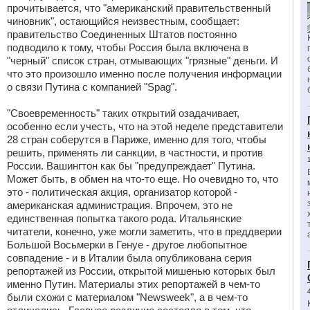
прочитывается, что "американский правительственный
чиновник", остающийся неизвестным, сообщает:
правительство Соединенных Штатов постоянно
подводило к тому, чтобы Россия была включена в
"черный" список стран, отмывающих "грязные" деньги. И
что это произошло именно после получения информации
о связи Путина с компанией "Spag".
"Своевременность" таких открытий озадачивает,
особенно если учесть, что на этой неделе представители
28 стран соберутся в Париже, именно для того, чтобы
решить, применять ли санкции, в частности, и против
России. Вашингтон как бы "предупреждает" Путина.
Может быть, в обмен на что-то еще. Но очевидно то, что
это - политическая акция, организатор которой -
американская администрация. Впрочем, это не
единственная попытка такого рода. Итальянские
читатели, конечно, уже могли заметить, что в преддверии
Большой Восьмерки в Генуе - другое любопытное
совпадение - и в Италии была опубликована серия
репортажей из России, открытой мишенью которых был
именно Путин. Материалы этих репортажей в чем-то
были схожи с материалом "Newsweek", а в чем-то