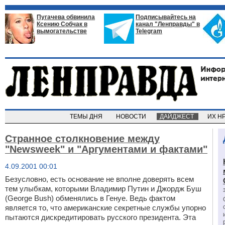
Пугачева обвинила
Подписывайтесь на
Ксению Собчак в
канал "Ленправды" в
вымогательстве
Telegram
ТЕМЫ ДНЯ
НОВОСТИ
ДАЙДЖЕСТ
ИХ Н
Странное столкновение между
"Newsweek" и "Аргументами и фактами"
4.09.2001 00:01
Безусловно, есть основание не вполне доверять всем
тем улыбкам, которыми Владимир Путин и Джордж Буш
(George Bush) обменялись в Генуе. Ведь фактом
является то, что американские секретные службы упорно
пытаются дискредитировать русского президента. Эта