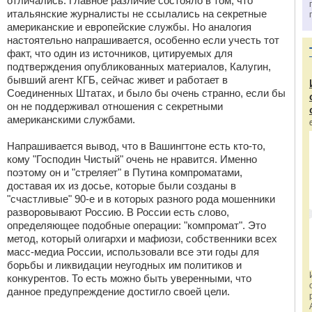
отличались. Главное различие состояло в том, что
итальянские журналисты не ссылались на секретные
американские и европейские службы. Но аналогия
настоятельно напрашивается, особенно если учесть тот
факт, что один из источников, цитируемых для
подтверждения опубликованных материалов, Калугин,
бывший агент КГБ, сейчас живет и работает в
Соединенных Штатах, и было бы очень странно, если бы
он не поддерживал отношения с секретными
американскими службами.
Напрашивается вывод, что в Вашингтоне есть кто-то,
кому "Господин Чистый" очень не нравится. Именно
поэтому он и "стреляет" в Путина компроматами,
доставая их из досье, которые были созданы в
"счастливые" 90-е и в которых разного рода мошенники
разворовывают Россию. В России есть слово,
определяющее подобные операции: "компромат". Это
метод, который олигархи и мафиози, собственники всех
масс-медиа России, использовали все эти годы для
борьбы и ликвидации неугодных им политиков и
конкурентов. То есть можно быть уверенными, что
данное предупреждение достигло своей цели.