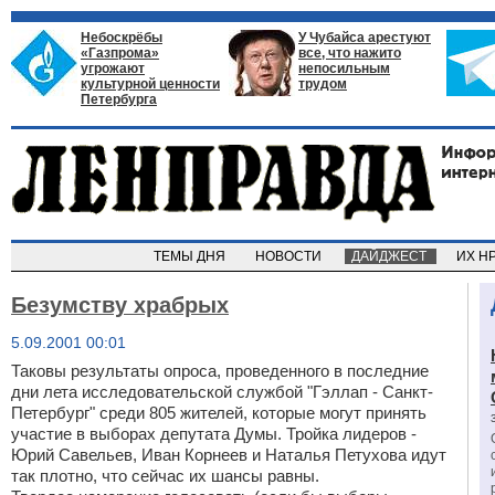
Небоскрёбы
У Чубайса арестуют
«Газпрома»
все, что нажито
угрожают
непосильным
культурной ценности
трудом
Петербурга
ТЕМЫ ДНЯ
НОВОСТИ
ДАЙДЖЕСТ
ИХ Н
Безумству храбрых
5.09.2001 00:01
Таковы результаты опроса, проведенного в последние
дни лета исследовательской службой "Гэллап - Санкт-
Петербург" среди 805 жителей, которые могут принять
участие в выборах депутата Думы. Тройка лидеров -
Юрий Савельев, Иван Корнеев и Наталья Петухова идут
так плотно, что сейчас их шансы равны.