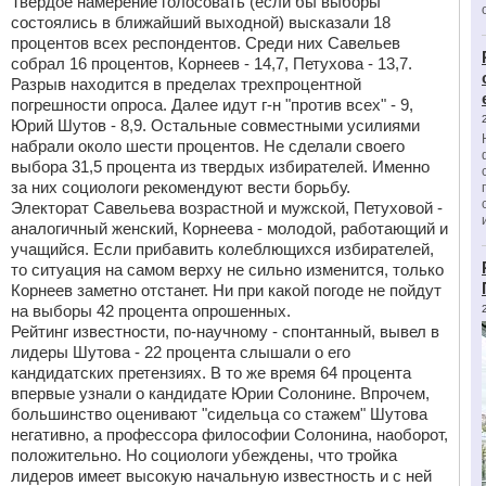
Твердое намерение голосовать (если бы выборы
состоялись в ближайший выходной) высказали 18
процентов всех респондентов. Среди них Савельев
собрал 16 процентов, Корнеев - 14,7, Петухова - 13,7.
Разрыв находится в пределах трехпроцентной
погрешности опроса. Далее идут г-н "против всех" - 9,
Юрий Шутов - 8,9. Остальные совместными усилиями
набрали около шести процентов. Не сделали своего
выбора 31,5 процента из твердых избирателей. Именно
за них социологи рекомендуют вести борьбу.
Электорат Савельева возрастной и мужской, Петуховой -
аналогичный женский, Корнеева - молодой, работающий и
учащийся. Если прибавить колеблющихся избирателей,
то ситуация на самом верху не сильно изменится, только
Корнеев заметно отстанет. Ни при какой погоде не пойдут
на выборы 42 процента опрошенных.
Рейтинг известности, по-научному - спонтанный, вывел в
лидеры Шутова - 22 процента слышали о его
кандидатских претензиях. В то же время 64 процента
впервые узнали о кандидате Юрии Солонине. Впрочем,
большинство оценивают "сидельца со стажем" Шутова
негативно, а профессора философии Солонина, наоборот,
положительно. Но социологи убеждены, что тройка
лидеров имеет высокую начальную известность и с ней