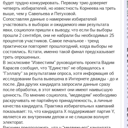
будет трудно конкурировать. Первому трио доверяет
четверть избирателей, но известность Корнеева на треть
выше, чем у Савельева и Петуховой.
Сопоставляя данные о намерении избирателей
участвовать в выборах и ожидаемого ими результата
явки, социологи пришли к выводу, что если бы выборы
прошли 2 сентября, они не набрали бы необходимых 25
процентов участников. Самое печальное - тренд
практически повторяет прошлогодний, когда выборы не
состоялись. Кстати, именно такой финал предсказывает
треть опрошенных.
В эксклюзиве "Известиям" руководитель проекта Вадим
Карасев сообщил, что "Единство" не обращалось к
"Гэллапу" за результатами опроса, хотя информация об
исследовании была вывешена в Интернете дважды - до и
после. Два других кандидата запросили данные сразу
после обработки, в этот момент они имеют наивысшую
ценность. По мнению социолога, "медведям" необходимо
раскручивать не партийную принадлежность, а личные
качества кандидата. Практика избирательных кампаний
показывает: то, что кандидата Х поддерживает партия Y,
является их внутренним делом и не слишком волнует
электорат.
Рискнем предположить, что у "медвежьего" кандидата