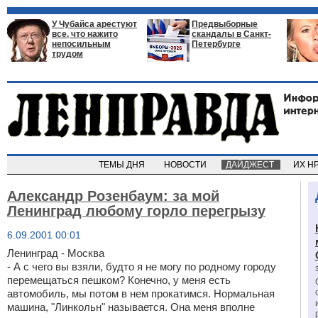
У Чубайса арестуют
Предвыборные
все, что нажито
скандалы в Санкт-
непосильным
Петербурге
трудом
ТЕМЫ ДНЯ
НОВОСТИ
ДАЙДЖЕСТ
ИХ Н
Александр Розенбаум: за мой
Ленинград любому горло перегрызу
6.09.2001 00:01
Ленинград - Москва
- А с чего вы взяли, будто я не могу по родному городу
перемещаться пешком? Конечно, у меня есть
автомобиль, мы потом в нем прокатимся. Нормальная
машина, "Линкольн" называется. Она меня вполне