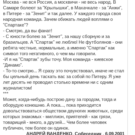
Москва - не вся Россия, а москвичи - не весь народ. В
Самаре болеют за "Крылышки", в Махачкале - за "Анжи",
в Питере - за "Зенит" и так далее. У каждого города своя
народная команда. Зачем обижать людей воплями о
"Спартаке"?
- Смотрю, да вы фанат!
- С юности болею за "Зенит", за нашу сборную и за
бразильцев. А "Спартак" не люблю! Не футболянов - они
ребята честные, нормальные, а именно "Спартак" как
символ того негативного, о чем мы говорили.
-И я на "Спартак" зубы точу. Моя команда - киевское
"Динамо".
- То-то смотрю... Я сразу это почувствовал, иначе не стал
бы цельный день таскать вас за собой по Питеру. Я уже
лет десять не проводил столько времени ни с одним
журналистом!
***
Может, когда-нибудь построю дачу за городом, тогда и
оборудую конюшню. А пока..., пока приходится
довольствоваться обществом двуногих животных, среди
которых знакомых - миллион, приятелей - как грязи,
товарищей - много, а друзей... Чем более человек
публичен, тем более он одинок.
АНДРЕЙ ВАНДЕНКО, Собеседник , 6.09.2001