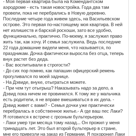
- Моя первая квартира была на Комендантском
аэродроме - есть такая новостройка. Года два там
провели, пока не перебрались в Новую деревню.
Последние четыре года живем здесь, на Васильевском
острове. Это первая по-настоящему моя квартира. В ней
нет излишеств и барской роскоши, зато все удобно,
функционально, практично. По-моему, я заслужил право
жить так, как хочу. И семья заслужила. Ведь последние
22 года домашние видели меня, что называется, по
праздникам. Дочка фактически выросла без отца, теперь
внук растет без деда.
- Вас воспитывали в строгости?
- До сих пор помню, как папашин офицерский ремень
прогуливался по моей заднице.
- На Дэвиде, внуке, отыграться можете.
- При чем тут отыгрыш? Наказывать надо за дело, а
Дэвид пока ничем не провинился. К тому же у мальчика
есть родители, я не вправе вмешиваться в их дела. -
Дэвид живет с вами? - Семья дочки уже практически
перебралась в собственное жилье.- А где ваш пес Лаки?
Я готовился к встрече с грозным бультерьером.
- Лаки умер три месяца тому назад... Он прожил у меня
тринадцать лет. Это был второй бультерьер в стране,
мне его привезли на заказ из Германии. Я похоронил Лаки