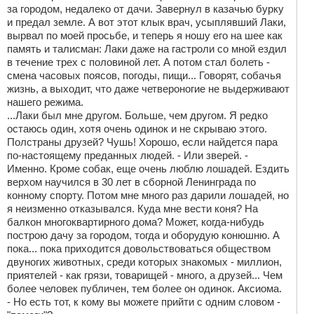
за городом, недалеко от дачи. Завернул в казачью бурку
и предал земле. А вот этот клык врач, усыплявший Лаки,
вырвал по моей просьбе, и теперь я ношу его на шее как
память и талисман: Лаки даже на гастроли со мной ездил
в течение трех с половиной лет. А потом стал болеть -
смена часовых поясов, погоды, пищи... Говорят, собачья
жизнь, а выходит, что даже четвероногие не выдерживают
нашего режима.
...Лаки был мне другом. Больше, чем другом. Я редко
остаюсь один, хотя очень одинок и не скрываю этого.
Полстраны друзей? Чушь! Хорошо, если найдется пара
по-настоящему преданных людей. - Или зверей. -
Именно. Кроме собак, еще очень люблю лошадей. Ездить
верхом научился в 30 лет в сборной Ленинграда по
конному спорту. Потом мне много раз дарили лошадей, но
я неизменно отказывался. Куда мне вести коня? На
балкон многоквартирного дома? Может, когда-нибудь
построю дачу за городом, тогда и оборудую конюшню. А
пока... пока приходится довольствоваться обществом
двуногих животных, среди которых знакомых - миллион,
приятелей - как грязи, товарищей - много, а друзей... Чем
более человек публичен, тем более он одинок. Аксиома.
- Но есть тот, к кому вы можете прийти с одним словом -