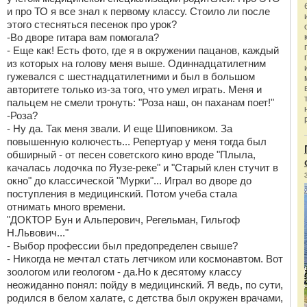
и про ТО я все знал к первому классу. Стоило ли после
этого стесняться песенок про урок?
-Во дворе гитара вам помогала?
- Еще как! Есть фото, где я в окружении пацанов, каждый
из которых на голову меня выше. Одиннадцатилетним
гужевался с шестнадцатилетними и был в большом
авторитете только из-за того, что умел играть. Меня и
пальцем не смели тронуть: "Роза наш, он паханам поет!"
-Роза?
- Ну да. Так меня звали. И еще Шиповником. За
повышенную колючесть... Репертуар у меня тогда был
обширный - от песен советского кино вроде "Плыла,
качалась лодочка по Яузе-реке" и "Старый клен стучит в
окно" до классической "Мурки"... Играл во дворе до
поступления в медицинский. Потом учеба стала
отнимать много времени.
"ДОКТОР Бун и Альперович, Регельман, Гильгоф
Н.Львович..."
- Выбор профессии был предопределен свыше?
- Никогда не мечтал стать летчиком или космонавтом. Вот
зоологом или геологом - да.Но к десятому классу
неожиданно понял: пойду в медицинский. Я ведь, по сути,
родился в белом халате, с детства был окружен врачами,