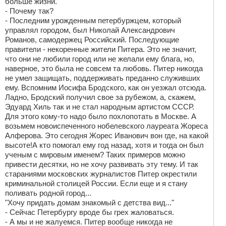
больше жизни.
- Почему так?
- Последним урожденным петербуржцем, который
управлял городом, был Николай Александрович
Романов, самодержец Российский. Последующие
правители - некоренные жители Питера. Это не значит,
что они не любили город или не желали ему блага, но,
наверное, это была не совсем та любовь. Питер никогда
не умел защищать, поддерживать преданно служивших
ему. Вспомним Иосифа Бродского, как он уезжал отсюда.
Ладно, Бродский получил свое за рубежом, а, скажем,
Эдуард Хиль так и не стал народным артистом СССР.
Для этого кому-то надо было похлопотать в Москве. А
возьмем новоиспеченного нобелевского лауреата Жореса
Алферова. Это сегодня Жорес Иванович вон где, на какой
высоте!А кто помогал ему год назад, хотя и тогда он был
ученым с мировым именем? Таких примеров можно
привести десятки, но не хочу развивать эту тему. И так
стараниями московских журналистов Питер окрестили
криминальной столицей России. Если еще и я стану
поливать родной город...
"Хочу придать домам знакомый с детства вид..."
- Сейчас Петербургу вроде бы грех жаловаться.
- А мы и не жалуемся. Питер вообще никогда не