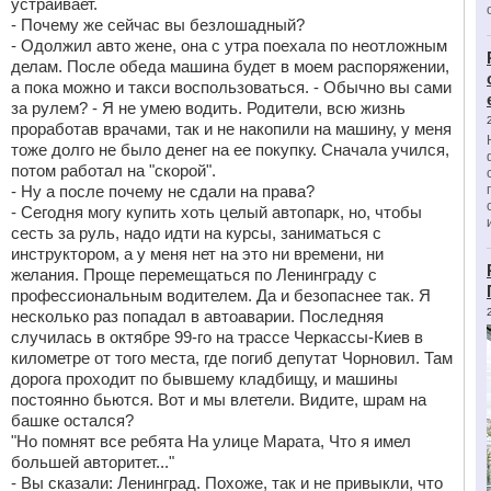
устраивает.
- Почему же сейчас вы безлошадный?
- Одолжил авто жене, она с утра поехала по неотложным
делам. После обеда машина будет в моем распоряжении,
а пока можно и такси воспользоваться. - Обычно вы сами
за рулем? - Я не умею водить. Родители, всю жизнь
проработав врачами, так и не накопили на машину, у меня
тоже долго не было денег на ее покупку. Сначала учился,
потом работал на "скорой".
- Ну а после почему не сдали на права?
- Сегодня могу купить хоть целый автопарк, но, чтобы
сесть за руль, надо идти на курсы, заниматься с
инструктором, а у меня нет на это ни времени, ни
желания. Проще перемещаться по Ленинграду с
профессиональным водителем. Да и безопаснее так. Я
несколько раз попадал в автоаварии. Последняя
случилась в октябре 99-го на трассе Черкассы-Киев в
километре от того места, где погиб депутат Чорновил. Там
дорога проходит по бывшему кладбищу, и машины
постоянно бьются. Вот и мы влетели. Видите, шрам на
башке остался?
"Но помнят все ребята На улице Марата, Что я имел
большей авторитет..."
- Вы сказали: Ленинград. Похоже, так и не привыкли, что