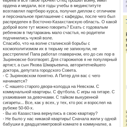
евреев и все такое прочее! Отец прошел войну, имел
ордена и медали, все годы учебы в мединституте
возглавлял партбюро курса, получил диплом с отличием
и персональное приглашение с кафедры, после чего был
распределен в Восточно-Казахстанскую область. О какой
доброй воле тут можно говорить? Ехать с годовалым
ребенком в тмутаракань мало счастья, но родители
подчинились чужой воле.
Спасибо, что на волне сталинской борьбы с
космополитизмом их в тюрьму не запихнули, не
расстреляли! Папа работал главврачом, его до сих пор в
Зыряновске боготворят. Для старожилов я не популярный
артист, а сын Якова Шмарьевича, авторитетнейшего
доктора, депутата городского Совета.
- С Зыряновском понятно. А Питер для вас с чего
начинается?
- С нашего старого двора-колодца на Невском. С
коммунальной квартиры. С футбола. С игры на гитаре. С
ухаживания за девочками. С тайком выкуренной
сигареты... Все, как у всех, у тех, кто рос и взрослел на
рубеже 50-60-х.
- Вы из Казахстана вернулись в свою квартиру?
- Не было у нас никакой квартиры! Сначала жили у одной
бабушки в двадцатиметровой комнате в коммуналке, а