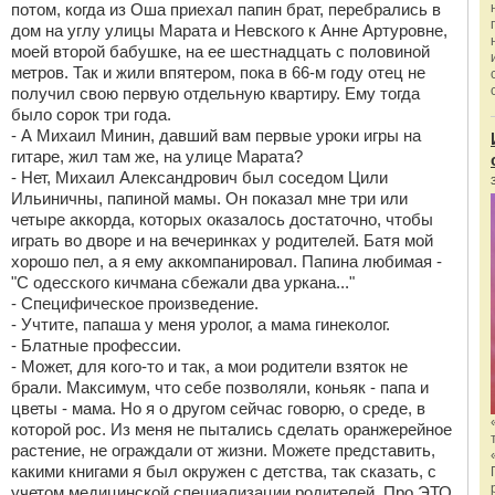
потом, когда из Оша приехал папин брат, перебрались в
дом на углу улицы Марата и Невского к Анне Артуровне,
моей второй бабушке, на ее шестнадцать с половиной
метров. Так и жили впятером, пока в 66-м году отец не
получил свою первую отдельную квартиру. Ему тогда
было сорок три года.
- А Михаил Минин, давший вам первые уроки игры на
гитаре, жил там же, на улице Марата?
- Нет, Михаил Александрович был соседом Цили
Ильиничны, папиной мамы. Он показал мне три или
четыре аккорда, которых оказалось достаточно, чтобы
играть во дворе и на вечеринках у родителей. Батя мой
хорошо пел, а я ему аккомпанировал. Папина любимая -
"С одесского кичмана сбежали два уркана..."
- Специфическое произведение.
- Учтите, папаша у меня уролог, а мама гинеколог.
- Блатные профессии.
- Может, для кого-то и так, а мои родители взяток не
брали. Максимум, что себе позволяли, коньяк - папа и
цветы - мама. Но я о другом сейчас говорю, о среде, в
которой рос. Из меня не пытались сделать оранжерейное
растение, не ограждали от жизни. Можете представить,
какими книгами я был окружен с детства, так сказать, с
учетом медицинской специализации родителей. Про ЭТО