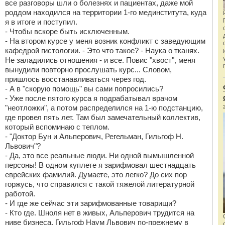
все разговоры шли о болезнях и пациентах, даже мой
роддом находился на территории 1-го мединститута, куда
я в итоге и поступил.
- Чтобы вскоре быть исключенным.
- На втором курсе у меня возник конфликт с заведующим
кафедрой гистологии. - Это что такое? - Наука о тканях.
Не заладились отношения - и все. Повис "хвост", меня
вынудили повторно прослушать курс... Словом,
пришлось восстанавливаться через год.
- А в "скорую помощь" вы сами попросились?
- Уже после пятого курса я подрабатывал врачом
"неотложки", а потом распределился на 1-ю подстанцию,
где провел пять лет. Там был замечательный коллектив,
который вспоминаю с теплом.
- "Доктор Бун и Альперович, Регельман, Гильгоф Н.
Львович"?
- Да, это все реальные люди. Ни одной вымышленной
персоны! В одном куплете я зарифмовал шестнадцать
еврейских фамилий. Думаете, это легко? До сих пор
горжусь, что справился с такой тяжелой литературной
работой.
- И где же сейчас эти зарифмованные товарищи?
- Кто где. Шноля нет в живых, Альперович трудится на
ниве бизнеса, Гильгоф Наум Львович по-прежнему в