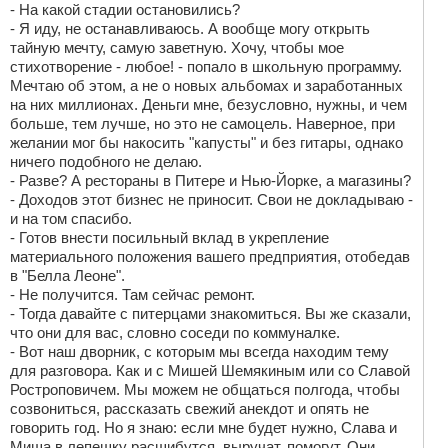
- На какой стадии остановились?
- Я иду, не останавливаюсь. А вообще могу открыть
тайную мечту, самую заветную. Хочу, чтобы мое
стихотворение - любое! - попало в школьную программу.
Мечтаю об этом, а не о новых альбомах и заработанных
на них миллионах. Деньги мне, безусловно, нужны, и чем
больше, тем лучше, но это не самоцель. Наверное, при
желании мог бы накосить "капусты" и без гитары, однако
ничего подобного не делаю.
- Разве? А рестораны в Питере и Нью-Йорке, а магазины?
- Доходов этот бизнес не приносит. Свои не докладываю -
и на том спасибо.
- Готов внести посильный вклад в укрепление
материального положения вашего предприятия, отобедав
в "Белла Леоне".
- Не получится. Там сейчас ремонт.
- Тогда давайте с питерцами знакомиться. Вы же сказали,
что они для вас, словно соседи по коммуналке.
- Вот наш дворник, с которым мы всегда находим тему
для разговора. Как и с Мишей Шемякиным или со Славой
Ростроповичем. Мы можем не общаться полгода, чтобы
созвониться, рассказать свежий анекдот и опять не
говорить год. Но я знаю: если мне будет нужно, Слава и
Миша в лепешку расшибутся, выручат, помогут. Они