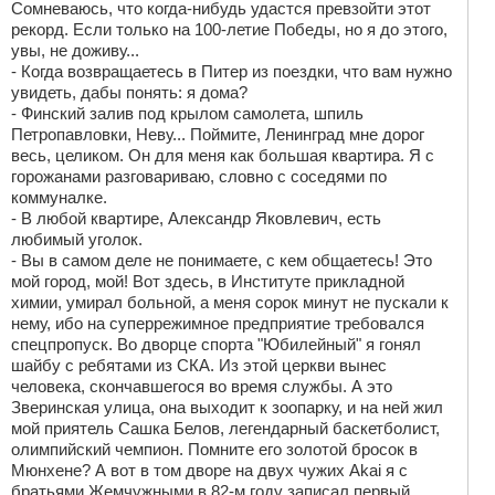
Сомневаюсь, что когда-нибудь удастся превзойти этот
рекорд. Если только на 100-летие Победы, но я до этого,
увы, не доживу...
- Когда возвращаетесь в Питер из поездки, что вам нужно
увидеть, дабы понять: я дома?
- Финский залив под крылом самолета, шпиль
Петропавловки, Неву... Поймите, Ленинград мне дорог
весь, целиком. Он для меня как большая квартира. Я с
горожанами разговариваю, словно с соседями по
коммуналке.
- В любой квартире, Александр Яковлевич, есть
любимый уголок.
- Вы в самом деле не понимаете, с кем общаетесь! Это
мой город, мой! Вот здесь, в Институте прикладной
химии, умирал больной, а меня сорок минут не пускали к
нему, ибо на суперрежимное предприятие требовался
спецпропуск. Во дворце спорта "Юбилейный" я гонял
шайбу с ребятами из СКА. Из этой церкви вынес
человека, скончавшегося во время службы. А это
Зверинская улица, она выходит к зоопарку, и на ней жил
мой приятель Сашка Белов, легендарный баскетболист,
олимпийский чемпион. Помните его золотой бросок в
Мюнхене? А вот в том дворе на двух чужих Akai я с
братьями Жемчужными в 82-м году записал первый