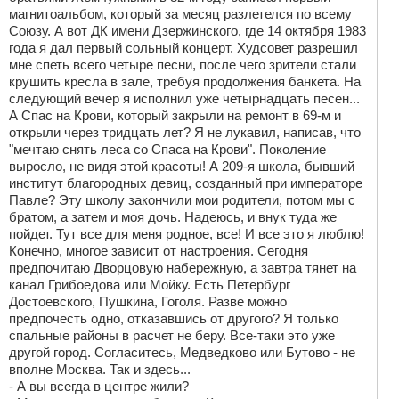
магнитоальбом, который за месяц разлетелся по всему
Союзу. А вот ДК имени Дзержинского, где 14 октября 1983
года я дал первый сольный концерт. Худсовет разрешил
мне спеть всего четыре песни, после чего зрители стали
крушить кресла в зале, требуя продолжения банкета. На
следующий вечер я исполнил уже четырнадцать песен...
А Спас на Крови, который закрыли на ремонт в 69-м и
открыли через тридцать лет? Я не лукавил, написав, что
"мечтаю снять леса со Спаса на Крови". Поколение
выросло, не видя этой красоты! А 209-я школа, бывший
институт благородных девиц, созданный при императоре
Павле? Эту школу закончили мои родители, потом мы с
братом, а затем и моя дочь. Надеюсь, и внук туда же
пойдет. Тут все для меня родное, все! И все это я люблю!
Конечно, многое зависит от настроения. Сегодня
предпочитаю Дворцовую набережную, а завтра тянет на
канал Грибоедова или Мойку. Есть Петербург
Достоевского, Пушкина, Гоголя. Разве можно
предпочесть одно, отказавшись от другого? Я только
спальные районы в расчет не беру. Все-таки это уже
другой город. Согласитесь, Медведково или Бутово - не
вполне Москва. Так и здесь...
- А вы всегда в центре жили?