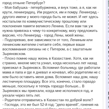
город отныне Петербург?
- Моя бабушка - петербурженка, и внук тоже, а я, как ни
крути, ленинградец. Им родился, им и помру. Ленинград -
другого имени у моего города быть не может. И нет здесь
ностальгии по коммунистическому прошлому или
поклонения памяти великого Ленина. Если вам так уж
нужна привязка к чему-то конкретному, могу предложить
версию, что Ленинград - город Лены, моей жены.
- Подозреваю, вне зависимости от того, Лениным или
ленинским жителем считаете себя, первые ваши
воспоминания связаны не с Питером, а с заштатным
Зыряновском.
- Плохо помню нашу жизнь в Казахстане. Хотя, как ни
странно, многие места узнал, когда несколько лет назад
приезжал в Зыряновск. Вспомнил больницу, где работали
мама и папа и где я дневал и ночевал, ибо родителям не с
кем было оставить меня дома. Вспомнил наш дом, нашу
лестничную площадку. Все это, конечно, стало гораздо
меньше, поскольку я теперь гораздо больше... В
Зыряновск мы приехали, когда мне исполнился год, и
уехали через пять лет.
- Родители отправились в Казахстан по доброй воле?
- Господи, это же был 52-й год: "дело врачей", гонения на