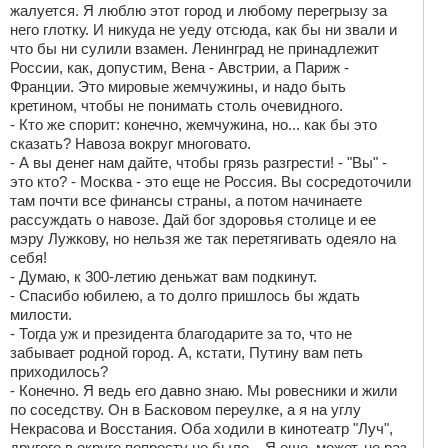
жалуется. Я люблю этот город и любому перегрызу за
него глотку. И никуда не уеду отсюда, как бы ни звали и
что бы ни сулили взамен. Ленинград не принадлежит
России, как, допустим, Вена - Австрии, а Париж -
Франции. Это мировые жемчужины, и надо быть
кретином, чтобы не понимать столь очевидного.
- Кто же спорит: конечно, жемчужина, но... как бы это
сказать? Навоза вокруг многовато.
- А вы денег нам дайте, чтобы грязь разгрести! - "Вы" -
это кто? - Москва - это еще не Россия. Вы сосредоточили
там почти все финансы страны, а потом начинаете
рассуждать о навозе. Дай бог здоровья столице и ее
мэру Лужкову, но нельзя же так перетягивать одеяло на
себя!
- Думаю, к 300-летию деньжат вам подкинут.
- Спасибо юбилею, а то долго пришлось бы ждать
милости.
- Тогда уж и президента благодарите за то, что не
забывает родной город. А, кстати, Путину вам петь
приходилось?
- Конечно. Я ведь его давно знаю. Мы ровесники и жили
по соседству. Он в Басковом переулке, а я на углу
Некрасова и Восстания. Оба ходили в кинотеатр "Луч",
другого в округе попросту не было... Я еще, может, не раз