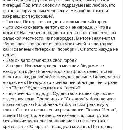
питерцы! Под этим словом я подразумеваю любого, кто
остался нормальным человеком. Не люблю хамов и
зажравшихся нуворишей.
- Говорят, Питер превращается в люмпенский город.
- Это можно сказать не только о Ленинграде. А что вы
хотите? Население городов растет за счет приезжих - из
сельской местности, из пригородов. В итоге знаменитая
"булошная" пропадает из речи москвичей точно так же,
как и хваленый питерский "поребрик". От этого никуда не
деться.
- Вам бывало стыдно за свой город?
- И не раз. Например, когда в местном бюджете не
находится к Дню Военно-морского флота денег, чтобы
оплатить вход кораблей в Неву, как раньше. Впрочем, это
вопрос не к Питеру, а ко всей нашей обнищавшей стране.
- Но "Зенит" будет чемпионом России?
- Нет, конечно. Не дадут. Судейство в нашем футболе -
отдельная тема. После игры с "Соколом" я больше часа
прождал судью Колобаева, чтобы посмотреть ему в
глаза. Он так и не вышел из раздевалки! Плавят "Зенит",
плавят! В футболе ничего не изменится, пока группа
московских журналистов-шовинистов не перестанет
кричать, что "Спартак" - народная команда. Повторяю,