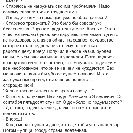
"помоги"?
- Стараюсь не нагружать своими проблемами. Надо
самому справляться с трудностями.
- И к родителям за помощью уже не обращаетесь?
- Стариков тревожить? Это было бы совсем уж
бессовестно. Впрочем, родители у меня боевые. Отец
ушел на пенсию буквально пару месяцев назад. Да и то
не по здоровью, а из-за обиды на родное государство,
которое стало недоплачивать ему пенсию как
работающему врачу. Получил в кассе на 600 рублей
меньше, чем рассчитывал, и уволился. Пока на даче с
правнуком сидит. Я счастлив, что могу дать родителям
все необходимое, что они ни в чем не нуждаются. Без
меня они влачили бы убогое существование. И это
заслуженные врачи, отстоявшие полвека в
операционной!
"Коль в крепости часы мне время назовут..."
- Кстати, о полувеке. Вам ведь, Александр Яковлевич, 13
сентября пятьдесят стукнет. О дембеле не подумываете?
- До этого, надеюсь, еще далеко, но некоторые итоги
подвести готов.
- Вперед!
- Когда меня слушали двое, хотел, чтобы услышал двор.
Потом - улица, город, страна, вселенная.