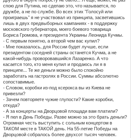
спою для Путина, но сделаю это, что называется, по
дружбе, а не по службе. Во всех этих "Голосуй или
проиграешь" я не участвовал из принципа, засветившись
лишь в двух предвыборных кампаниях - в поддержку
московского губернатора, моего боевого товарища
Бориса Громова, и президента Украины Леонида Кучмы.
- С первым понятно, а второй чем вас купил?
- Мне показалось, для России будет лучше, если
президентом соседней страны останется Кучма, а не
какой-нибудь проворовавшийся Лазаренко. А что
касается того, кто меня купил и продаюсь ли я в
принципе... Те же деньги можно было спокойно
заработать на гастролях в России. Суммы абсолютно
сопоставимые.
- Словом, коробки из-под ксерокса вы из Киева не
привезли?
- Зачем повторяете чужие глупости? Какие коробки,
откуда?
- А за концерты на Дворцовой площади вам платили?
- Я пел в День Победы. Разве можно за это брать деньги?
Огромная честь выступить с сольным концертом в
ТАКОМ месте в ТАКОЙ день. На 55-летие Победы на
Дворцовой собралось более двухсот тысяч человек.