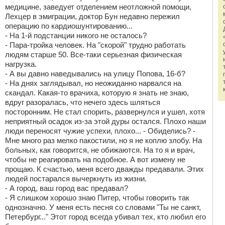
медицине, заведует отделением неотложной помощи,
Лехцер в эмиграции, доктор Бун недавно пережил
операцию по кардиошунтированию...
- На 1-й подстанции никого не осталось?
- Пара-тройка человек. На "скорой" трудно работать
людям старше 50. Все-таки серьезная физическая
нагрузка.
- А вы давно наведывались на улицу Попова, 16-б?
- На днях заглядывал, но неожиданно нарвался на
скандал. Какая-то врачиха, которую я знать не знаю,
вдруг разоралась, что нечего здесь шляться
посторонним. Не стал спорить, развернулся и ушел, хотя
неприятный осадок из-за этой дуры остался. Плохо наши
люди переносят чужие успехи, плохо... - Обиделись? -
Мне много раз мелко пакостили, но я не коплю злобу. На
больных, как говорится, не обижаются. На то я и врач,
чтобы не реагировать на подобное. А вот измену не
прощаю. К счастью, меня всего дважды предавали. Этих
людей постарался вычеркнуть из жизни.
- А город, ваш город вас предавал?
- Я слишком хорошо знаю Питер, чтобы говорить так
однозначно. У меня есть песня со словами "Ты не санкт,
Петербург..." Этот город всегда убивал тех, кто любил его