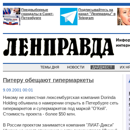
Предвыборные
Подписывайтесь на
скандалы в Санкт-
канал "Ленправды" в
Петербурге
Telegram
ТЕМЫ ДНЯ
НОВОСТИ
ДАЙДЖЕСТ
ИХ Н
Питеру обещают гипермаркеты
9.09.2001 00:01
Никому не известная люксембургская компания Dorinda
Holding объявила о намерении открыть в Петербурге сеть
гипермаркетов и супермаркетов под маркой "О'Кей".
Стоимость проекта - более $50 млн.
В России проектом занимается компания "ЛИАТ-Дикси"