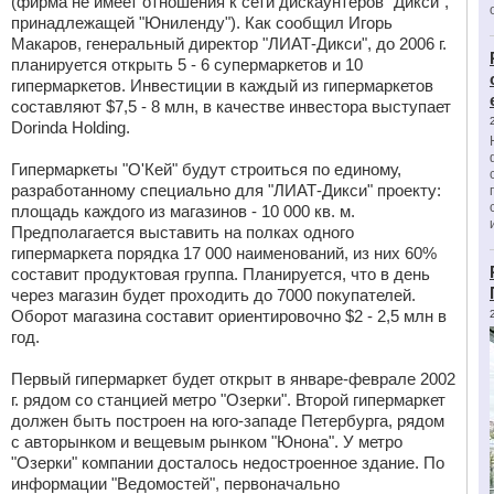
(фирма не имеет отношения к сети дискаунтеров "Дикси",
принадлежащей "Юниленду"). Как сообщил Игорь
Макаров, генеральный директор "ЛИАТ-Дикси", до 2006 г.
планируется открыть 5 - 6 супермаркетов и 10
гипермаркетов. Инвестиции в каждый из гипермаркетов
составляют $7,5 - 8 млн, в качестве инвестора выступает
Dorinda Holding.
Гипермаркеты "О'Кей" будут строиться по единому,
разработанному специально для "ЛИАТ-Дикси" проекту:
площадь каждого из магазинов - 10 000 кв. м.
Предполагается выставить на полках одного
гипермаркета порядка 17 000 наименований, из них 60%
составит продуктовая группа. Планируется, что в день
через магазин будет проходить до 7000 покупателей.
Оборот магазина составит ориентировочно $2 - 2,5 млн в
год.
Первый гипермаркет будет открыт в январе-феврале 2002
г. рядом со станцией метро "Озерки". Второй гипермаркет
должен быть построен на юго-западе Петербурга, рядом
с авторынком и вещевым рынком "Юнона". У метро
"Озерки" компании досталось недостроенное здание. По
информации "Ведомостей", первоначально