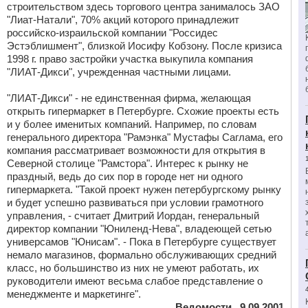
строительством здесь торгового центра занималось ЗАО
"Лиат-Натали", 70% акций которого принадлежит
российско-израильской компании "Россидес
Эстэблишмент", близкой Иосифу Кобзону. После кризиса
1998 г. право застройки участка выкупила компания
"ЛИАТ-Дикси", учрежденная частными лицами.
"ЛИАТ-Дикси" - не единственная фирма, желающая
открыть гипермаркет в Петербурге. Схожие проекты есть
и у более именитых компаний. Например, по словам
генерального директора "Рамэнка" Мустафы Саглама, его
компания рассматривает возможности для открытия в
Северной столице "Рамстора". Интерес к рынку не
праздный, ведь до сих пор в городе нет ни одного
гипермаркета. "Такой проект нужен петербургскому рынку
и будет успешно развиваться при условии грамотного
управления, - считает Дмитрий Иордан, генеральный
директор компании "Юниленд-Нева", владеющей сетью
универсамов "Юнисам". - Пока в Петербурге существует
немало магазинов, формально обслуживающих средний
класс, но большинство из них не умеют работать, их
руководители имеют весьма слабое представление о
менеджменте и маркетинге".
Ведомости , 9.09.2001