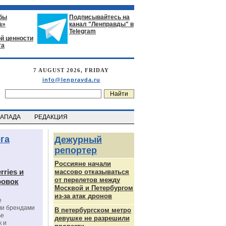
бы
Подписывайтесь на
а»
канал "Ленправды" в
Telegram
й ценности
га
7 AUGUST 2026, FRIDAY
info@lenpravda.ru
ЗАПАДА
РЕДАКЦИЯ
га
Дежурный
репортер
Россияне начали
rries и
массово отказываться
от перелетов между
ровок
Москвой и Петербургом
из-за атак дронов
е
ми брендами
В петербургском метро
ье
девушке не разрешили
к и