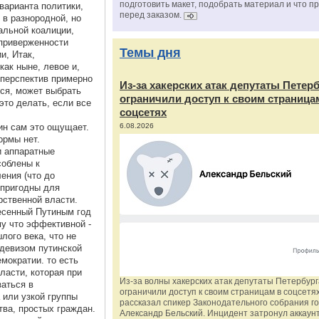
подготовить макет, подобрать материал и что п
варианта политики,
перед заказом.
 в разнородной, но
альной коалиции,
 приверженности
Темы дня
и, Итак,
как ныне, левое и,
 перспектив примерно
Из‑за хакерских атак депутаты Петер
тся, может выбрать
ограничили доступ к своим страница
это делать, если все
соцсетях
ин сам это ощущает.
6.08.2026
ормы нет.
и аппаратные
соблены к
ения (что до
 пригодны для
рственной власти.
есенный Путиным год
му что эффективной -
лого века, что не
девизом путинской
мократии. то есть
ласти, которая при
Из‑за волны хакерских атак депутаты Петербур
заться в
ограничили доступ к своим страницам в соцсетях
 или узкой группы
рассказал спикер Законодательного собрания г
тва, простых граждан.
Александр Бельский. Инцидент затронул аккаун