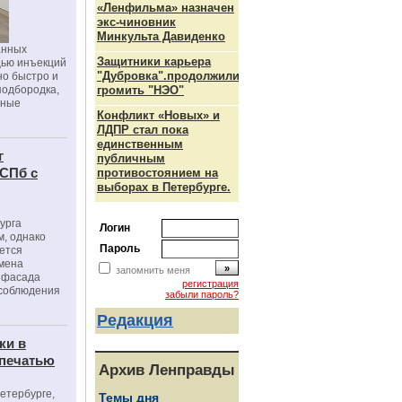
«Ленфильма» назначен
экс-чиновник
Минкульта Давиденко
анных
Защитники карьера
щью инъекций
"Дубровка".продолжили
но быстро и
подбородка,
громить "НЭО"
зные
Конфликт «Новых» и
ЛДПР стал пока
единственным
г
публичным
 СПб с
противостоянием на
выборах в Петербурге.
урга
Логин
, однако
Пароль
ется
мена
запомнить меня
я фасада
регистрация
 соблюдения
забыли пароль?
Редакция
ки в
 печатью
Архив Ленправды
Петербурге,
Темы дня