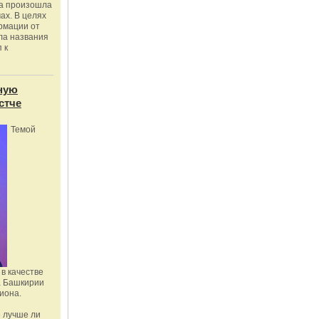
ка произошла
ах. В целях
рмации от
ла названия
 к
ную
стче
Темой
в качестве
а Башкирии
иона.
 лучше ли