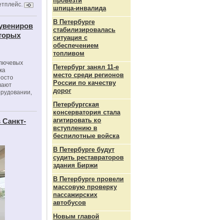
провезти
етплейс.
шпица‑инвалида
В Петербурге
сувениров
стабилизировалась
оторых
ситуация с
обеспечением
топливом
ключевых
Петербург занял 11-е
ка
место среди регионов
росто
России по качеству
вают
дорог
орудовании,
Петербургская
консерватория стала
агитировать ко
 Санкт-
вступлению в
беспилотные войска
В Петербурге будут
судить реставраторов
здания Биржи
В Петербурге провели
массовую проверку
пассажирских
автобусов
Новым главой