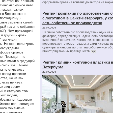
- не странно: слишком
оформлять права на контент до выхода на марк
тически скучное лето.
вспышки ложных
Рейтинг компаний по изготовлению 
го Березовского,
с логотипом в Санкт-Петербурге, у к
 проходному!)
ровые замены в самой
есть собственное производство
орый так и не собрался
25.07.2026
ой"). Чем прохладней
Наличие собственного производства – один из 
 и другим - кровь.
факторов, определяющих надёжность поставщи
в" выглядит
сувенирной продукции. Компании, которые не п
ь. Но это - если брать
перепродают готовые товары, а сами изготавли
сувениры и наносят логотип на собственном об
б обсуждении
имеют ряд важных преимуществ.
еформе органов
че. Президент не
нние клики о грядущей
Рейтинг клиник контурной пластики в
 были зря. Ничего
Петербурге
на не открылось.
23.07.2026
т повод провести
стве, но не как
 есть не из-за
ных лиц своим
й и статусов этих
 них людей,
бованиям. Кадровые
Вместо нее - солидная
ного механизма.
оего преемника