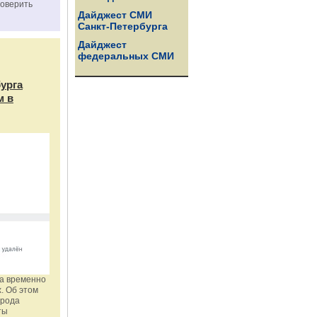
роверить
Дайджест СМИ
Санкт-Петербурга
Дайджест
федеральных СМИ
бурга
м в
га временно
. Об этом
орода
ты