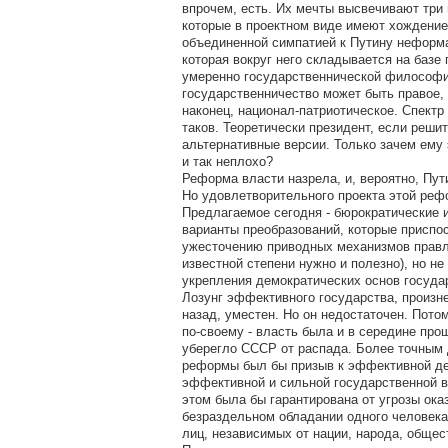
впрочем, есть. Их мечты высвечивают три 
которые в проектном виде имеют хождение
объединенной симпатией к Путину неформ
которая вокруг него складывается на базе
умеренно государственнической философи
государственничество может быть правое, 
наконец, национал-патриотическое. Спектр
таков. Теоретически президент, если реши
альтернативные версии. Только зачем ему 
и так неплохо?
Реформа власти назрела, и, вероятно, Пут
Но удовлетворительного проекта этой реф
Предлагаемое сегодня - бюрократические 
варианты преобразований, которые приспо
ужесточению приводных механизмов правл
известной степени нужно и полезно), но не
укрепления демократических основ госуда
Лозунг эффективного государства, произн
назад, уместен. Но он недостаточен. Пото
по-своему - власть была и в середине прош
уберегло СССР от распада. Более точным 
реформы был бы призыв к эффективной де
эффективной и сильной государственной в
этом была бы гарантирована от угрозы ока
безраздельном обладании одного человека
лиц, независимых от нации, народа, общес