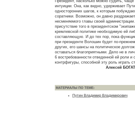
Президент, насколько можно судить, чаще 
интуиции. Она, как видно, удерживает Пути
односторонних шагов, к которым побужда
соратники. Возможно, он давно раздражае
несменяемого главы своей администрации. 
присутствие того в президентском "экипаж
кремлевской политике необходимую ей ли
составляющую. И до тех пор, пока функци
при президенте Волошин будет по-прежнем
других, его шансы на политическое долго
оставаться благоприятными. Дело не в лич
6 востребованности отведенной ей роли и 
контрфигуры, способной эту роль играть с
Алексей БОГАТУ
МАТЕРИАЛЫ ПО ТЕМЕ:
Путин Владимир Владимирович