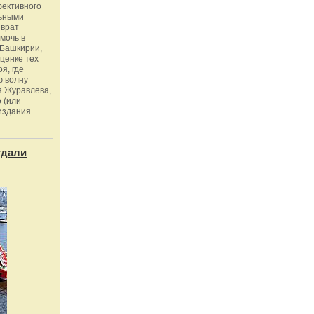
фективного
льными
зврат
омочь в
Башкирии,
ценке тех
я, где
ю волну
я Журавлева,
 (или
издания
тдали