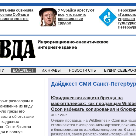
Пугачева обвинила
У Чубайса арестуют
Небоскрё
Ксению Собчак в
все, что нажито
«Газпром
вымогательстве
непосильным
угрожают
трудом
культурно
Петербур
СТИ
ДАЙДЖЕСТ
ИХ НРАВЫ
НОВОСТИ СПБ
БУДНИ СЕВЕРО-
Дайджест СМИ Санкт-Петербур
Юридическая защита бренда на
орит разговорам о
маркетплейсах: как продавцам Wildbe
езновение из виду
Ozon избежать копирования и блоки
ило грезы его
31.07.2026
вести об отставке
Онлайн продавцы на Wildberries и Ozon всё чащ
о кадровых
сталкиваются с копированием карточек, похожи
на. Сентябрьская
и блокировками по жалобам конкурентов. В стат
дря и волнуя
разбираем, зачем регистрировать товарный зна