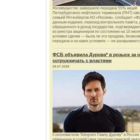
Росимущество завершило передачу 55% акций
Петербургского нефтяного терминала (ПНТ) свя
семьёй Ротенбергов АО «Росхим», сообщает «Ф
данным издания, переход контрольного пакета,
обращенного в доход государства, подтверждае
из реестра акционеров по состоянию на 10 июля
условия сделки — была ли это продажа, безвоз
передача и на каких условиях — не раскрываютс
ФСБ объявила Дурова* в розыск за о
сотрудничать с властями
29.07.2026
Сооснователю Telegram Павлу Дурову* в России
обвинение в содействии террористической деят