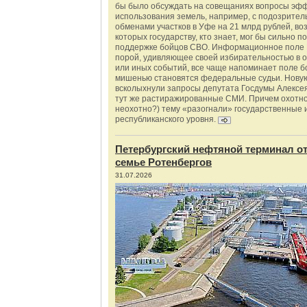
бы было обсуждать на совещаниях вопросы эф
использования земель, например, с подозрите
обменами участков в Уфе на 21 млрд рублей, во
которых государству, кто знает, мог бы сильно п
поддержке бойцов СВО. Информационное поле 
порой, удивляющее своей избирательностью в о
или иных событий, все чаще напоминает поле бо
мишенью становятся федеральные судьи. Нову
всколыхнули запросы депутата Госдумы Алексе
тут же растиражированные СМИ. Причем охотно
неохотно?) тему «разогнали» государственные 
республиканского уровня.
Петербургский нефтяной терминал о
семье Ротенбергов
31.07.2026