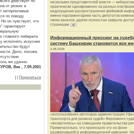
всего действует по
нескольких представителей власти — киберата
на от резких и
практически одновременно на разных платформ
ют нетерпеливые
недопущения распространения фейковой инфо
имени парламентариев часть депутатов измени
тся по поводу
своих каналов, другие полностью закрыли доступ
Но он чувствует, что
страницам.
е" гарантирует
беральную
ю главного либерала
Информационный прессинг на судеб
у исполнять искуснее
систему Башкирии становится все же
жительство будут
3.08.2026
ности. Дело, похоже,
отсутствии
толь же удачно.
РОВ, Век , 7.09.2001
|
|
Поделиться
«использования автопарка администрации Уфы 
транспорта для развоза судей» Верховного суд
«возмутились» на совещании правительства рег
Примечательно, что произошло это на фоне
развернувшейся информационной кампании. Не