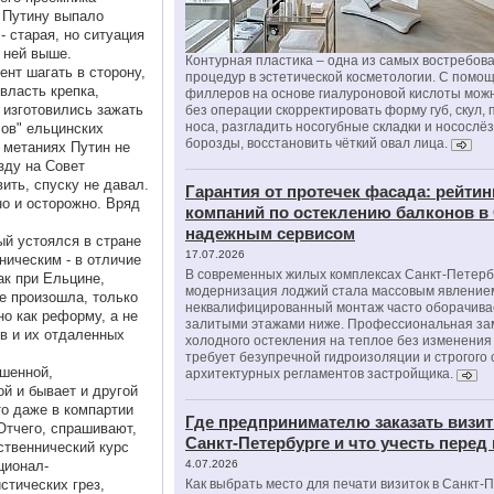
о Путину выпало
- старая, но ситуация
 ней выше.
Контурная пластика – одна из самых востребов
ент шагать в сторону,
процедур в эстетической косметологии. С помо
власть крепка,
филлеров на основе гиалуроновой кислоты мож
 изготовились зажать
без операции скорректировать форму губ, скул, 
носа, разгладить носогубные складки и носослё
лов" ельцинских
борозды, восстановить чёткий овал лица.
 метаниях Путин не
зду на Совет
ить, спуску не давал.
Гарантия от протечек фасада: рейтин
но и осторожно. Вряд
компаний по остеклению балконов в
надежным сервисом
ый устоялся в стране
17.07.2026
ническим - в отличие
В современных жилых комплексах Санкт-Петерб
ак при Ельцине,
модернизация лоджий стала массовым явлением
е произошла, только
неквалифицированный монтаж часто оборачива
но как реформу, а не
залитыми этажами ниже. Профессиональная за
в и их отдаленных
холодного остекления на теплое без изменени
требует безупречной гидроизоляции и строгого
ршенной,
архитектурных регламентов застройщика.
ой и бывает и другой
то даже в компартии
Где предпринимателю заказать визит
Отчего, спрашивают,
Санкт-Петербурге и что учесть перед
ственнический курс
ционал-
4.07.2026
стических грез,
Как выбрать место для печати визиток в Санкт-