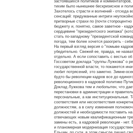
застоявшихся политиков и комментаторов, 
тихим было нынешнее бескризисное и поли
Захотелось страсти и волнений - отсюда 
сенсаций: придуманные интриги неупокойно
притворные страхи по (почти стопроцентно
бюджету и, понятно, самое заветное - кад
сердцевине "президентского экипажа" (кот
стать по-западному "президентской команд
погода, тем более хочется разогреть - себе
На первый взгляд версия о "помыве кадро
убедительно. Свежей ее, правда, не назват
отдельно. А если сопоставить с вестью о
Госсоветом доклада "группы Лужкова" о р
государственной власти, то покажется ина
любит потрясений, это заметно. Зимне-осе
будто бы революции кадров все до единого
революционного в кадровой политике Пути
Доклад Лужкова тем и любопытен, что дае
перестановки в администрации и правитель
персональные, а как институциональные. То
соответствия или несоответствия конкрет
должностям, а в силу изменения полномочи
должностей и необходимости поставить на
отвечающих новым квалификационным тре
замены есть, а кадровой революции - нет. 
и планомерная модернизация государствен
Ельцин, по сути, в этом смысле лишил св