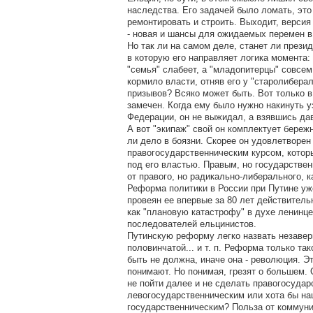
наследства. Его задачей было ломать, эт
ремонтировать и строить. Выходит, версия 
- новая и шансы для ожидаемых перемен в
Но так ли на самом деле, станет ли презид
в которую его направляет логика момента: 
"семья" слабеет, а "младопитерцы" совсем
кормило власти, отняв его у "старолибера
призывов? Всяко может быть. Вот только в
замечен. Когда ему было нужно накинуть у
Федерации, он не выжидал, а взявшись дав
А вот "экипаж" свой он комплектует береж
ли дело в боязни. Скорее он удовлетворен
правогосударственническим курсом, котор
под его властью. Правым, но государствен
от правого, но радикально-либерального, к
Реформа политики в России при Путине уж
провеян ее впервые за 80 лет действитель
как "плановую катастрофу" в духе ленинце
последователей ельцинистов.
Путинскую реформу легко назвать незаве
половинчатой... и т. п. Реформа только так
быть не должна, иначе она - революция. Э
понимают. Но понимая, грезят о большем. 
не пойти далее и не сделать правогосудар
левогосударственническим или хота бы на
государственническим? Польза от коммуни