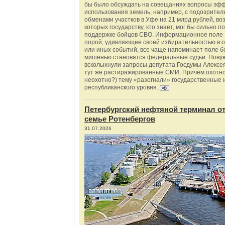
бы было обсуждать на совещаниях вопросы эф
использования земель, например, с подозрите
обменами участков в Уфе на 21 млрд рублей, во
которых государству, кто знает, мог бы сильно п
поддержке бойцов СВО. Информационное поле 
порой, удивляющее своей избирательностью в о
или иных событий, все чаще напоминает поле бо
мишенью становятся федеральные судьи. Нову
всколыхнули запросы депутата Госдумы Алексе
тут же растиражированные СМИ. Причем охотно
неохотно?) тему «разогнали» государственные 
республиканского уровня.
Петербургский нефтяной терминал о
семье Ротенбергов
31.07.2026