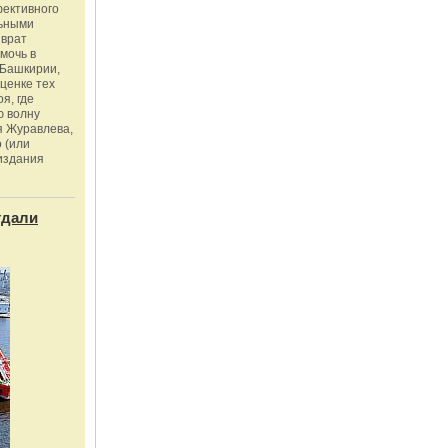
фективного
льными
зврат
омочь в
Башкирии,
ценке тех
я, где
ю волну
я Журавлева,
 (или
издания
тдали