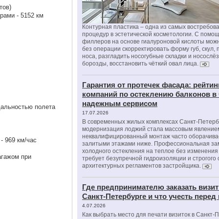
тов)
рами - 5152 км
Контурная пластика – одна из самых востребов
процедур в эстетической косметологии. С помо
филлеров на основе гиалуроновой кислоты мож
без операции скорректировать форму губ, скул, 
носа, разгладить носогубные складки и носослё
борозды, восстановить чёткий овал лица.
Гарантия от протечек фасада: рейтин
компаний по остеклению балконов в
надежным сервисом
дальностью полета
17.07.2026
В современных жилых комплексах Санкт-Петерб
модернизация лоджий стала массовым явлением
неквалифицированный монтаж часто оборачива
- 969 км/час
залитыми этажами ниже. Профессиональная за
холодного остекления на теплое без изменени
агажом при
требует безупречной гидроизоляции и строгого
архитектурных регламентов застройщика.
Где предпринимателю заказать визит
Санкт-Петербурге и что учесть перед
4.07.2026
Как выбрать место для печати визиток в Санкт-