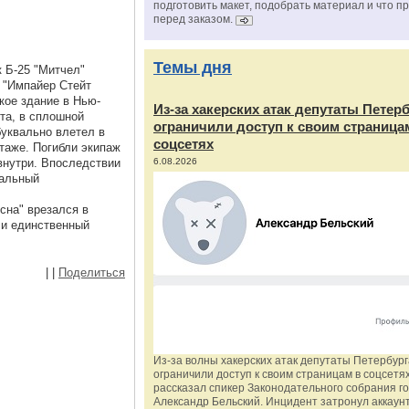
подготовить макет, подобрать материал и что п
перед заказом.
Темы дня
 Б-25 "Митчел"
б "Импайер Стейт
кое здание в Нью-
Из‑за хакерских атак депутаты Петер
та, в сплошной
ограничили доступ к своим страница
буквально влетел в
соцсетях
таже. Погибли экипаж
внутри. Впоследствии
6.08.2026
иальный
сна" врезался в
 и единственный
|
|
Поделиться
Из‑за волны хакерских атак депутаты Петербур
ограничили доступ к своим страницам в соцсетях
рассказал спикер Законодательного собрания г
Александр Бельский. Инцидент затронул аккаун