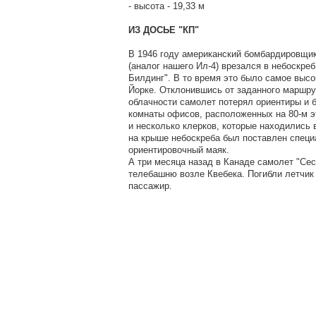
- высота - 19,33 м
ИЗ ДОСЬЕ "КП"
В 1946 году американский бомбардировщик
(аналог нашего Ил-4) врезался в небоскре
Билдинг". В то время это было самое высо
Йорке. Отклонившись от заданного маршру
облачности самолет потерял ориентиры и 
комнаты офисов, расположенных на 80-м э
и несколько клерков, которые находились 
на крыше небоскреба был поставлен спец
ориентировочный маяк.
А три месяца назад в Канаде самолет "Сес
телебашню возле Квебека. Погибли летчик
пассажир.