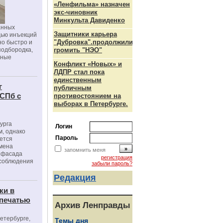
«Ленфильма» назначен
экс-чиновник
Минкульта Давиденко
анных
Защитники карьера
щью инъекций
"Дубровка".продолжили
но быстро и
подбородка,
громить "НЭО"
зные
Конфликт «Новых» и
ЛДПР стал пока
единственным
г
публичным
 СПб с
противостоянием на
выборах в Петербурге.
урга
Логин
, однако
Пароль
ется
мена
запомнить меня
я фасада
регистрация
 соблюдения
забыли пароль?
Редакция
ки в
 печатью
Архив Ленправды
Петербурге,
Темы дня