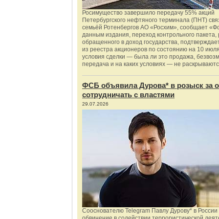
Росимущество завершило передачу 55% акций
Петербургского нефтяного терминала (ПНТ) свя
семьёй Ротенбергов АО «Росхим», сообщает «Ф
данным издания, переход контрольного пакета,
обращенного в доход государства, подтверждае
из реестра акционеров по состоянию на 10 июля
условия сделки — была ли это продажа, безвоз
передача и на каких условиях — не раскрываютс
ФСБ объявила Дурова* в розыск за о
сотрудничать с властями
29.07.2026
Сооснователю Telegram Павлу Дурову* в России
обвинение в содействии террористической деят