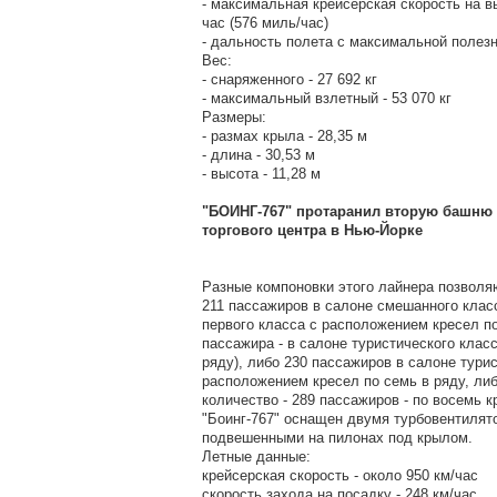
- максимальная крейсерская скорость на вы
час (576 миль/час)
- дальность полета с максимальной полезн
Вес:
- снаряженного - 27 692 кг
- максимальный взлетный - 53 070 кг
Размеры:
- размах крыла - 28,35 м
- длина - 30,53 м
- высота - 11,28 м
"БОИНГ-767" протаранил вторую башню
торгового центра в Нью-Йорке
Разные компоновки этого лайнера позволя
211 пассажиров в салоне смешанного класс
первого класса с расположением кресел по
пассажира - в салоне туристического клас
ряду), либо 230 пассажиров в салоне тури
расположением кресел по семь в ряду, ли
количество - 289 пассажиров - по восемь к
"Боинг-767" оснащен двумя турбовентилят
подвешенными на пилонах под крылом.
Летные данные:
крейсерская скорость - около 950 км/час
скорость захода на посадку - 248 км/час