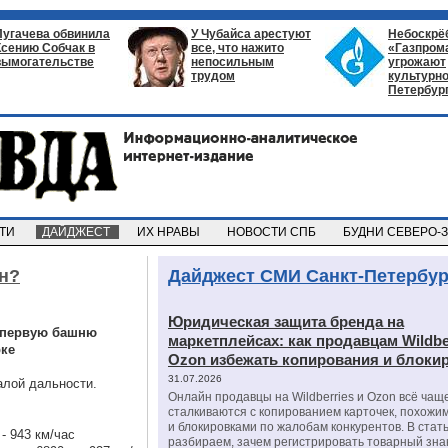
Пугачева обвинила
У Чубайса арестуют
Небоскрё
Ксению Собчак в
все, что нажито
«Газпром
вымогательстве
непосильным
угрожают
трудом
культурно
Петербур
СТИ
ДАЙДЖЕСТ
ИХ НРАВЫ
НОВОСТИ СПБ
БУДНИ СЕВЕРО-
ан?
Дайджест СМИ Санкт-Петербур
Юридическая защита бренда на
в первую башню
маркетплейсах: как продавцам Wildbe
рке
Ozon избежать копирования и блоки
31.07.2026
алой дальности.
Онлайн продавцы на Wildberries и Ozon всё чащ
сталкиваются с копированием карточек, похожи
и блокировками по жалобам конкурентов. В стат
- 943 км/час
разбираем, зачем регистрировать товарный зна