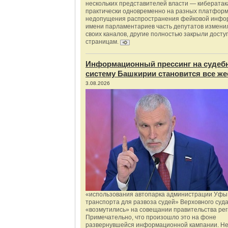
нескольких представителей власти — киберата
практически одновременно на разных платформ
недопущения распространения фейковой инфо
имени парламентариев часть депутатов измени
своих каналов, другие полностью закрыли доступ
страницам.
Информационный прессинг на судеб
систему Башкирии становится все же
3.08.2026
«использования автопарка администрации Уфы 
транспорта для развоза судей» Верховного суд
«возмутились» на совещании правительства рег
Примечательно, что произошло это на фоне
развернувшейся информационной кампании. Не