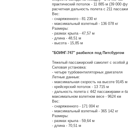
практический потолок - 11 885 м (39 000 фу
расчетная дальность полета с 211 пассажи
Вес:
- снаряженного - 81 230 кг
- максимальный взлетный - 136 078 кг
Размеры:
- размах крыла - 47,57 м
- длина - 48,51 м
- высота - 15,85 м
"БОИНГ-747" разбился под Питсбургом
Тяжелый пассажирский самолет с особой 
Силовая установка:
- четыре турбовентиляторных двигателя
Летные данные:
- максимальная скорость на высоте 9145 м 
- крейсерский потолок - 13 715 м
- дальность полета с 442 пассажирами и б
максимальном взлетном весе - 9624 км
Вес:
- снаряженного - 171 004 кг
- максимальный взлетный - 365 142 кг
Размеры:
- размах крыла - 59,64 м
- длина - 70,51 м