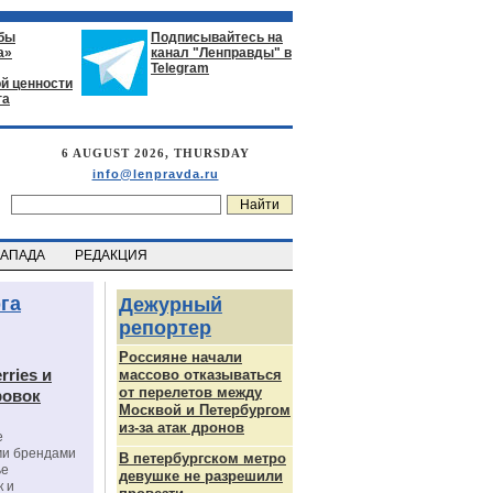
бы
Подписывайтесь на
а»
канал "Ленправды" в
Telegram
й ценности
га
6 AUGUST 2026, THURSDAY
info@lenpravda.ru
ЗАПАДА
РЕДАКЦИЯ
га
Дежурный
репортер
Россияне начали
rries и
массово отказываться
от перелетов между
ровок
Москвой и Петербургом
из-за атак дронов
е
ми брендами
В петербургском метро
ье
девушке не разрешили
к и