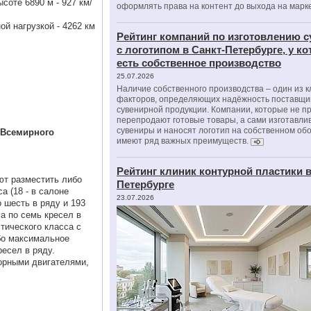
соте 6890 м - 927 км/
оформлять права на контент до выхода на марк
ой нагрузкой - 4262 км
Рейтинг компаний по изготовлению 
с логотипом в Санкт-Петербурге, у к
есть собственное производство
25.07.2026
Наличие собственного производства – один из 
факторов, определяющих надёжность поставщи
сувенирной продукции. Компании, которые не п
перепродают готовые товары, а сами изготавли
сувениры и наносят логотип на собственном об
 Всемирного
имеют ряд важных преимуществ.
Рейтинг клиник контурной пластики в
ют разместить либо
Петербурге
а (18 - в салоне
23.07.2026
 шесть в ряду и 193
са по семь кресел в
стического класса с
бо максимальное
ресел в ряду.
орными двигателями,