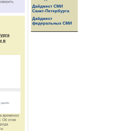
роверить
Дайджест СМИ
Санкт-Петербурга
Дайджест
федеральных СМИ
бурга
м в
га временно
. Об этом
орода
ты