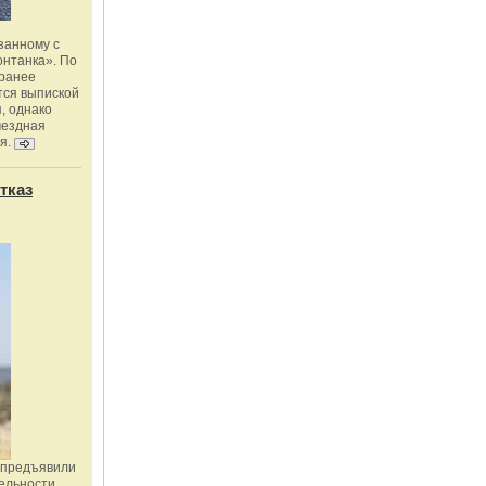
занному с
онтанка». По
 ранее
тся выпиской
, однако
мездная
я.
тказ
 предъявили
ельности,