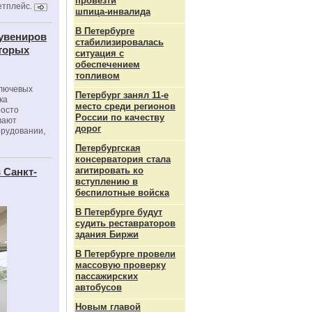
провезти
етплейс.
шпица‑инвалида
В Петербурге
сувениров
стабилизировалась
оторых
ситуация с
обеспечением
топливом
ключевых
Петербург занял 11-е
ка
место среди регионов
росто
России по качеству
вают
дорог
орудовании,
Петербургская
консерватория стала
агитировать ко
 Санкт-
вступлению в
беспилотные войска
В Петербурге будут
судить реставраторов
здания Биржи
В Петербурге провели
массовую проверку
пассажирских
автобусов
Новым главой