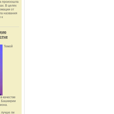
ка произошла
ах. В целях
рмации от
ла названия
 к
ную
стче
Темой
в качестве
а Башкирии
иона.
 лучше ли