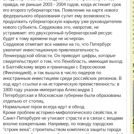
правда, не раньше 2003 - 2004 годов, когда истекает срок
его второго губернаторства. Появление на карте нового
федерального образования сулит ему возможность
продолжить губернаторскую карьеру уже руководителем
нового субъекта. Сердюкова это, напротив, не
устраивает: его двухсрочный губернаторский ресурс
будет к тому времени еще не исчерпан.
Сердюков отметает все намеки на то, что Петербург
увеличит инвестиционную привлекательность
Ленинградской области. Он приводит цифры, которые
свидетельствуют о том, что Ленобласть, имеющая выход
к Балтийскому морю и граничащая с Евросоюзом
(Финляндией), и так вышла в число лидеров по
иностранным инвестициям среди российских регионов. В
ход идут ссылки и на историческую преемственность: в
1800 году указом императора Александра 1
Петербургская и Московская губернии были образованы
отдельно от столиц.
Нормальные герои всегда идут в обход
Кроме проблем историко-мифологического свойства, в
Санкт-Петербурге не утихают страсти и в связи с вещами
вполне конкретными. Например, по поводу городских
"строек века": строительством комплекса защиты города