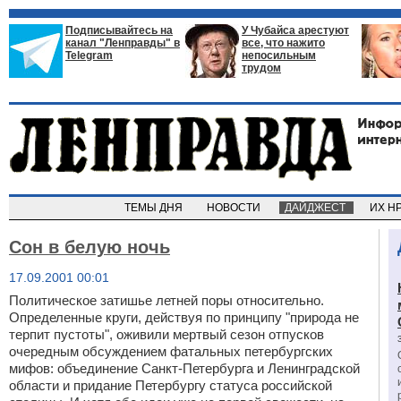
Подписывайтесь на
У Чубайса арестуют
канал "Ленправды" в
все, что нажито
Telegram
непосильным
трудом
ТЕМЫ ДНЯ
НОВОСТИ
ДАЙДЖЕСТ
ИХ Н
Сон в белую ночь
17.09.2001 00:01
Политическое затишье летней поры относительно.
Определенные круги, действуя по принципу "природа не
терпит пустоты", оживили мертвый сезон отпусков
очередным обсуждением фатальных петербургских
мифов: объединение Санкт-Петербурга и Ленинградской
области и придание Петербургу статуса российской