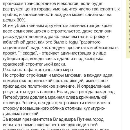
прогнозам транспортников и экологов, если будет
разгружен центр города, уменьшится число транспортных
пробок, и загазованность воздуха может снизиться на
целых 30%.
Этим убийственным аргументом администрация кроет
всех сомневающихся в строительстве, даже если они
рассуждают вполне здраво: незачем гнать стройку к
юбилейной дате, как это было в годы "развитого
социализма", надо как следует просчитать и обмозговать
проект. "Некогда", - отвечает администрация в лице
губернатора, вглядываясь вдаль из-под козырька
оранжевой строительной каски.
Реальность фантастического мира
Но стройки стройками и мифы мифами, а каждая идея,
помимо филологической составляющей, имеет свое
прикладное политическое значение. И определенные
результаты здесь налицо. Если два-три года назад над
Петербургом довлела мрачная слава криминальной
столицы России, сегодня центр тяжести сместился в
сторону возвышенного облика столицы культурно-
дипломатической.
За время президентства Владимира Путина город
испытал прямо-таки нашествие руководителей