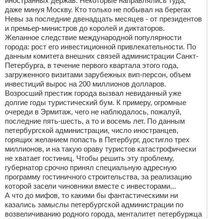
иностранных держав. Некоторые направлялись туда,
даже минуя Москву. Кто только не побывал на берегах
Невы за последние двенадцать месяцев - от президентов
и премьер-министров до королей и диктаторов.
Желанное следствие международной популярности
города: рост его инвестиционной привлекательности. По
данным комитета внешних связей администрации Санкт-
Петербурга, в течение первого квартала этого года,
загруженного визитами зарубежных вип-персон, объем
инвестиций вырос на 200 миллионов долларов.
Возросший престиж города вызвал невиданный уже
долгие годы туристический бум. К примеру, огромные
очереди в Эрмитаж, чего не наблюдалось, пожалуй,
последние пять-шесть, а то и восемь лет. По данным
петербургской администрации, число иностранцев,
горящих желанием попасть в Петербург, достигло трех
миллионов, и на такую ораву туристов катастрофически
не хватает гостиниц. Чтобы решить эту проблему,
губернатор срочно принял специальную адресную
программу гостиничного строительства, за реализацию
которой засели чиновники вместе с инвесторами...
А что до мифов, то какими бы фантастическими ни
казались замыслы петербургской администрации по
возвеличиванию родного города, менталитет петербуржца