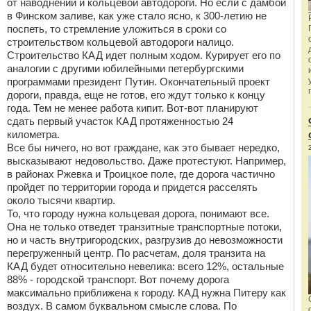
от наводнений и кольцевой автодороги. Но если с дамбой
в Финском заливе, как уже стало ясно, к 300-летию не
поспеть, то стремление уложиться в сроки со
строительством кольцевой автодороги налицо.
Строительство КАД идет полным ходом. Курирует его по
аналогии с другими юбилейными петербургскими
программами президент Путин. Окончательный проект
дороги, правда, еще не готов, его ждут только к концу
года. Тем не менее работа кипит. Вот-вот планируют
сдать первый участок КАД протяженностью 24
километра.
Все бы ничего, но вот граждане, как это бывает нередко,
высказывают недовольство. Даже протестуют. Например,
в районах Ржевка и Троицкое поле, где дорога частично
пройдет по территории города и придется расселять
около тысячи квартир.
То, что городу нужна кольцевая дорога, понимают все.
Она не только отведет транзитные транспортные потоки,
но и часть внутригородских, разгрузив до невозможности
перегруженный центр. По расчетам, доля транзита на
КАД будет относительно невелика: всего 12%, остальные
88% - городской транспорт. Вот почему дорога
максимально приближена к городу. КАД нужна Питеру как
воздух. В самом буквальном смысле слова. По