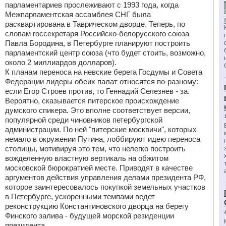
парламентариев прослеживают с 1993 года, когда
Межпарламентская ассамблея СНГ была
расквартирована в Таврическом дворце. Теперь, по
словам госсекретаря Российско-белорусского союза
Павла Бородина, в Петербурге планируют построить
парламентский центр союза (что будет стоить, возможно,
около 2 миллиардов долларов).
К планам переноса на невские берега Госдумы и Совета
Федерации лидеры обеих палат относятся по-разному:
если Егор Строев против, то Геннадий Селезнев - за.
Вероятно, сказывается питерское происхождение
думского спикера. Это вполне соответствует версии,
популярной среди чиновников петербургской
администрации. По ней "питерские москвичи", которых
немало в окружении Путина, лоббируют идею переноса
столицы, мотивируя это тем, что нелегко построить
вожделенную властную вертикаль на обжитом
московской бюрократией месте. Приводят в качестве
аргументов действия управления делами президента РФ,
которое заинтересовалось покупкой земельных участков
в Петербурге, ускоренными темпами ведет
реконструкцию Константиновского дворца на берегу
Финского залива - будущей морской резиденции
президента.