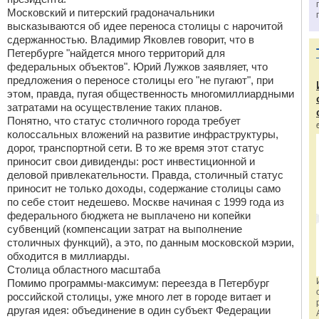
Московский и питерский градоначальники
высказываются об идее переноса столицы с нарочитой
сдержанностью. Владимир Яковлев говорит, что в
Петербурге "найдется много территорий для
федеральных объектов". Юрий Лужков заявляет, что
предложения о переносе столицы его "не пугают", при
этом, правда, пугая общественность многомиллиардными
затратами на осуществление таких планов.
Понятно, что статус столичного города требует
колоссальных вложений на развитие инфраструктуры,
дорог, транспортной сети. В то же время этот статус
приносит свои дивиденды: рост инвестиционной и
деловой привлекательности. Правда, столичный статус
приносит не только доходы, содержание столицы само
по себе стоит недешево. Москве начиная с 1999 года из
федерального бюджета не выплачено ни копейки
субвенций (компенсации затрат на выполнение
столичных функций), а это, по данным московской мэрии,
обходится в миллиарды.
Столица областного масштаба
Помимо программы-максимум: переезда в Петербург
российской столицы, уже много лет в городе витает и
другая идея: объединение в один субъект Федерации