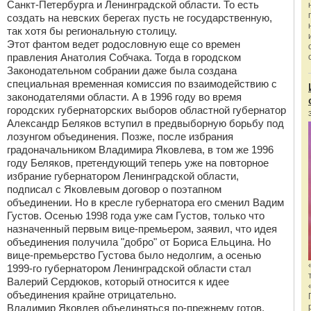
Санкт-Петербурга и Ленинградской области. То есть
создать на невских берегах пусть не государственную,
так хотя бы региональную столицу.
Этот фантом ведет родословную еще со времен
правления Анатолия Собчака. Тогда в городском
Законодательном собрании даже была создана
специальная временная комиссия по взаимодействию с
законодателями области. А в 1996 году во время
городских губернаторских выборов областной губернатор
Александр Беляков вступил в предвыборную борьбу под
лозунгом объединения. Позже, после избрания
градоначальником Владимира Яковлева, в том же 1996
году Беляков, претендующий теперь уже на повторное
избрание губернатором Ленинградской области,
подписал с Яковлевым договор о поэтапном
объединении. Но в кресле губернатора его сменил Вадим
Густов. Осенью 1998 года уже сам Густов, только что
назначенный первым вице-премьером, заявил, что идея
объединения получила "добро" от Бориса Ельцина. Но
вице-премьерство Густова было недолгим, а осенью
1999-го губернатором Ленинградской области стал
Валерий Сердюков, который относится к идее
объединения крайне отрицательно.
Владимир Яковлев объединяться по-прежнему готов,