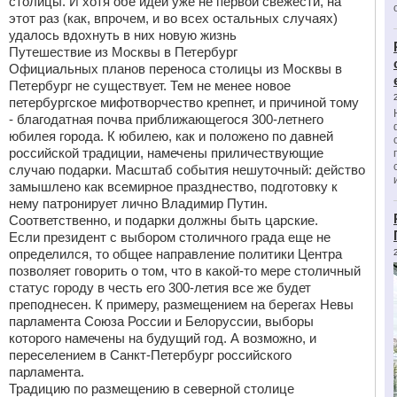
столицы. И хотя обе идеи уже не первой свежести, на
этот раз (как, впрочем, и во всех остальных случаях)
удалось вдохнуть в них новую жизнь
Путешествие из Москвы в Петербург
Официальных планов переноса столицы из Москвы в
Петербург не существует. Тем не менее новое
петербургское мифотворчество крепнет, и причиной тому
- благодатная почва приближающегося 300-летнего
юбилея города. К юбилею, как и положено по давней
российской традиции, намечены приличествующие
случаю подарки. Масштаб события нешуточный: действо
замышлено как всемирное празднество, подготовку к
нему патронирует лично Владимир Путин.
Соответственно, и подарки должны быть царские.
Если президент с выбором столичного града еще не
определился, то общее направление политики Центра
позволяет говорить о том, что в какой-то мере столичный
статус городу в честь его 300-летия все же будет
преподнесен. К примеру, размещением на берегах Невы
парламента Союза России и Белоруссии, выборы
которого намечены на будущий год. А возможно, и
переселением в Санкт-Петербург российского
парламента.
Традицию по размещению в северной столице